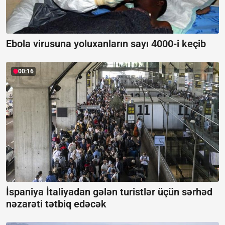
Ebola virusuna yoluxanların sayı 4000-i keçib
00:16
İspaniya İtaliyadan gələn turistlər üçün sərhəd
nəzarəti tətbiq edəcək