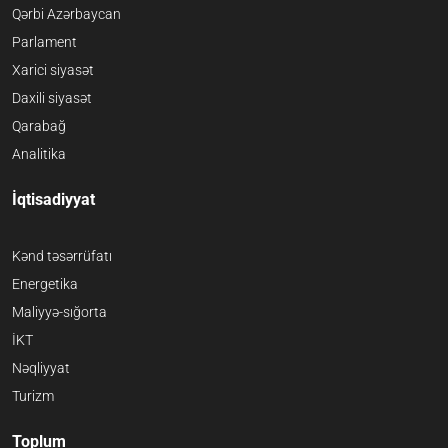
Qərbi Azərbaycan
Parlament
Xarici siyasət
Daxili siyasət
Qarabağ
Analitika
İqtisadiyyat
Kənd təsərrüfatı
Energetika
Maliyyə-sığorta
İKT
Nəqliyyat
Turizm
Toplum