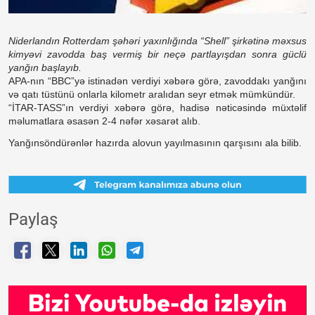
Niderlandın Rotterdam şəhəri yaxınlığında “Shell” şirkətinə məxsus
kimyəvi zavodda baş vermiş bir neçə partlayışdan sonra güclü
yanğın başlayıb.
APA-nın “BBC”yə istinadən verdiyi xəbərə görə, zavoddakı yanğını
və qatı tüstünü onlarla kilometr aralıdan seyr etmək mümkündür.
“İTAR-TASS”ın verdiyi xəbərə görə, hadisə nəticəsində müxtəlif
məlumatlara əsasən 2-4 nəfər xəsarət alıb.
Yanğınsöndürənlər hazırda alovun yayılmasının qarşısını ala bilib.
Paylaş