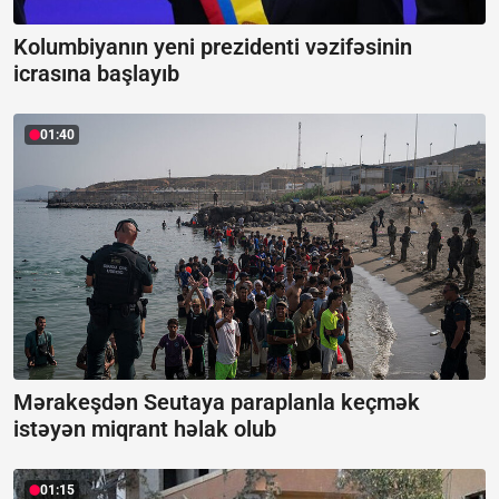
Kolumbiyanın yeni prezidenti vəzifəsinin
icrasına başlayıb
01:40
Mərakeşdən Seutaya paraplanla keçmək
istəyən miqrant həlak olub
01:15