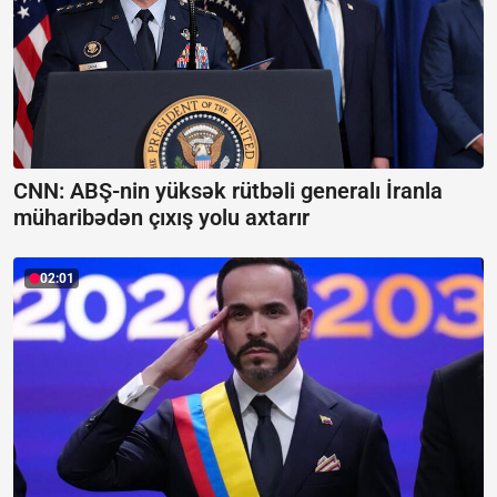
CNN: ABŞ-nin yüksək rütbəli generalı İranla
müharibədən çıxış yolu axtarır
02:01