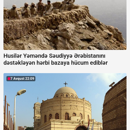
Husilər Yəməndə Səudiyyə Ərəbistanını
dəstəkləyən hərbi bazaya hücum ediblər
7 Avqust 22:09