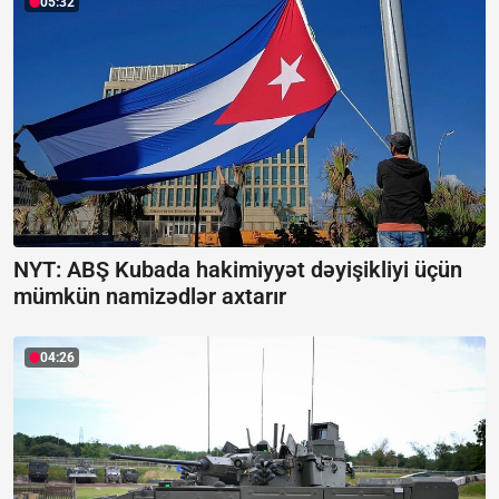
05:32
NYT: ABŞ Kubada hakimiyyət dəyişikliyi üçün
mümkün namizədlər axtarır
04:26