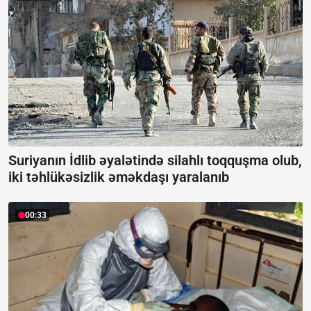
Suriyanın İdlib əyalətində silahlı toqquşma olub,
iki təhlükəsizlik əməkdaşı yaralanıb
00:33