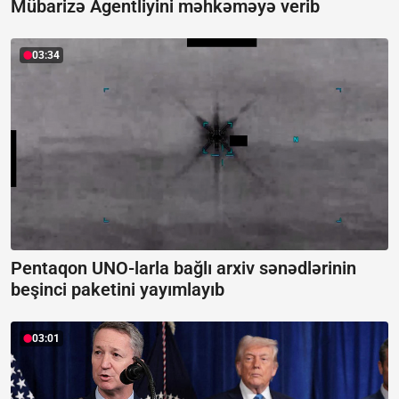
Mübarizə Agentliyini məhkəməyə verib
03:34
Pentaqon UNO-larla bağlı arxiv sənədlərinin
beşinci paketini yayımlayıb
03:01