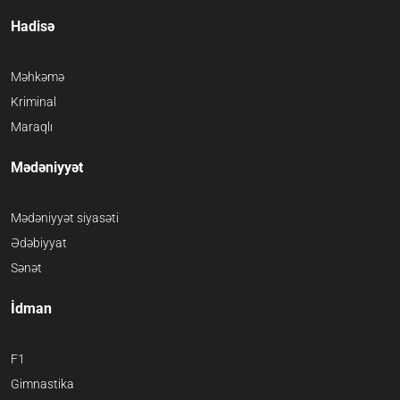
Hadisə
Məhkəmə
Kriminal
Maraqlı
Mədəniyyət
Mədəniyyət siyasəti
Ədəbiyyat
Sənət
İdman
F1
Gimnastika