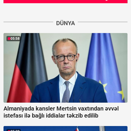
DÜNYA
05:58
Almaniyada kansler Mertsin vaxtından əvvəl
istefası ilə bağlı iddialar təkzib edilib