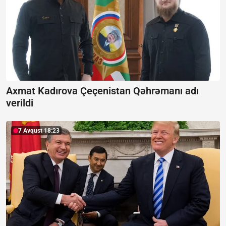
Axmat Kadırova Çeçenistan Qəhrəmanı adı
verildi
7 Avqust 18:23