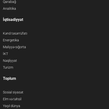
Qarabağ
Analitika
İqtisadiyyat
Kənd təsərrüfatı
Energetika
Maliyyə-sığorta
İKT
Nəqliyyat
Turizm
Toplum
Sosial siyasət
Elm və təhsil
Yaşıl dünya