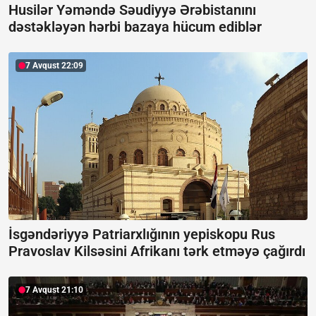
Husilər Yəməndə Səudiyyə Ərəbistanını
dəstəkləyən hərbi bazaya hücum ediblər
7 Avqust 22:09
İsgəndəriyyə Patriarxlığının yepiskopu Rus
Pravoslav Kilsəsini Afrikanı tərk etməyə çağırdı
7 Avqust 21:10