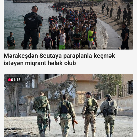
Mərakeşdən Seutaya paraplanla keçmək
istəyən miqrant həlak olub
01:15