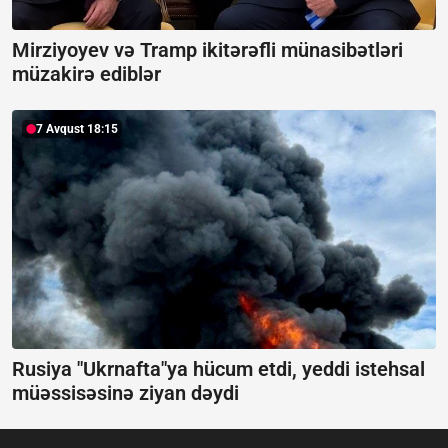
Mirziyoyev və Tramp ikitərəfli münasibətləri
müzakirə ediblər
7 Avqust 18:15
Rusiya "Ukrnafta"ya hücum etdi, yeddi istehsal
müəssisəsinə ziyan dəydi