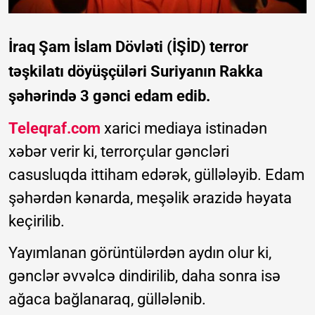
İraq Şam İslam Dövləti (İŞİD) terror
təşkilatı döyüşçüləri Suriyanın Rakka
şəhərində 3 gənci edam edib.
Teleqraf.com
xarici mediaya istinadən
xəbər verir ki, terrorçular gəncləri
casusluqda ittiham edərək, güllələyib. Edam
şəhərdən kənarda, meşəlik ərazidə həyata
keçirilib.
Yayımlanan görüntülərdən aydın olur ki,
gənclər əvvəlcə dindirilib, daha sonra isə
ağaca bağlanaraq, güllələnib.