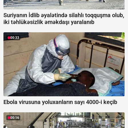
Suriyanın İdlib əyalətində silahlı toqquşma olub,
iki təhlükəsizlik əməkdaşı yaralanıb
00:33
Ebola virusuna yoluxanların sayı 4000-i keçib
00:16