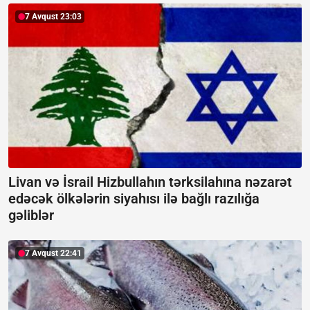
7 Avqust 23:03
Livan və İsrail Hizbullahın tərksilahına nəzarət
edəcək ölkələrin siyahısı ilə bağlı razılığa
gəliblər
7 Avqust 22:41