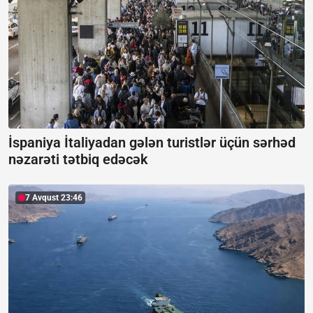
İspaniya İtaliyadan gələn turistlər üçün sərhəd
nəzarəti tətbiq edəcək
7 Avqust 23:46