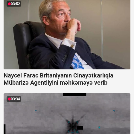
03:52
Naycel Farac Britaniyanın Cinayətkarlıqla
Mübarizə Agentliyini məhkəməyə verib
03:34