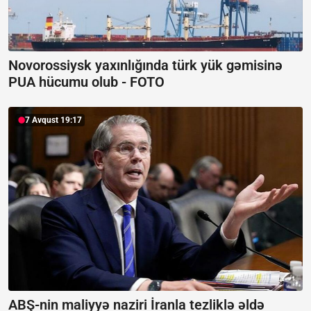
Novorossiysk yaxınlığında türk yük gəmisinə
PUA hücumu olub -
FOTO
7 Avqust 19:17
ABŞ-nin maliyyə naziri İranla tezliklə əldə