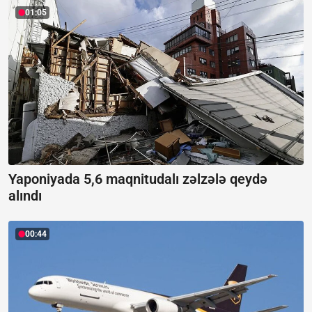
01:05
Yaponiyada 5,6 maqnitudalı zəlzələ qeydə
alındı
00:44