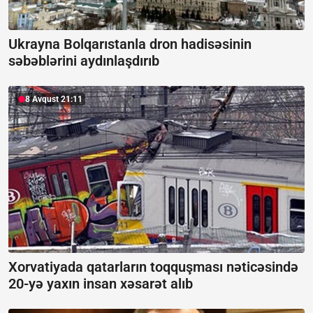
Ukrayna Bolqarıstanla dron hadisəsinin
səbəblərini aydınlaşdırıb
8 Avqust 21:11
Xorvatiyada qatarların toqquşması nəticəsində
20-yə yaxın insan xəsarət alıb