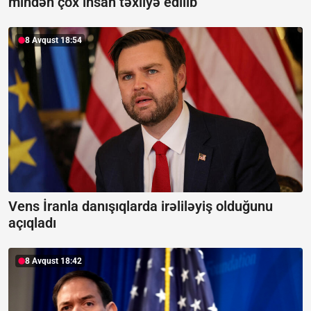
mindən çox insan təxliyə edilib
8 Avqust 18:54
Vens İranla danışıqlarda irəliləyiş olduğunu
açıqladı
8 Avqust 18:42