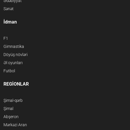
Ədəbiyyat
Sənət
İdman
F1
Gimnastika
Döyüş növləri
Əl oyunları
Futbol
REGİONLAR
Şimal-qərb
Şimal
Abşeron
Mərkəzi Aran