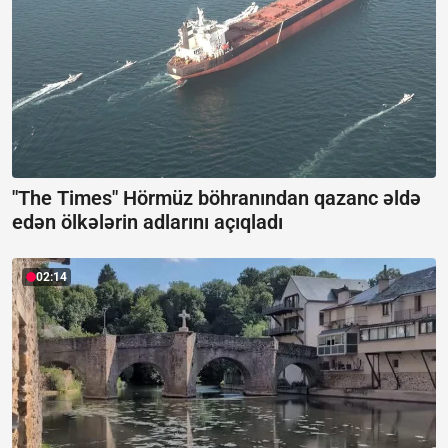
"The Times" Hörmüz böhranından qazanc əldə
edən ölkələrin adlarını açıqladı
02:14