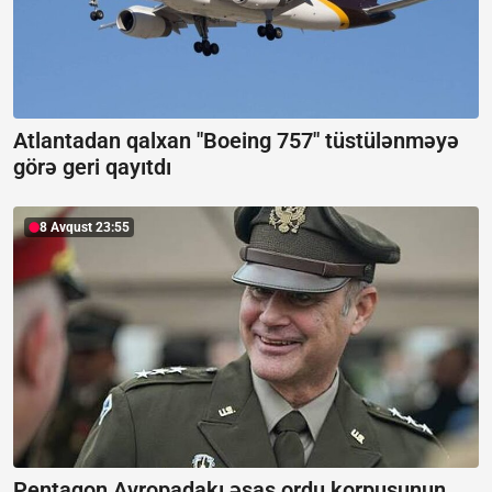
Atlantadan qalxan "Boeing 757" tüstülənməyə
görə geri qayıtdı
8 Avqust 23:55
Pentaqon Avropadakı əsas ordu korpusunun