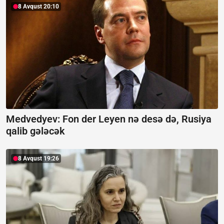
8 Avqust 20:10
Medvedyev: Fon der Leyen nə desə də, Rusiya
qalib gələcək
8 Avqust 19:26