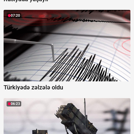
07:20
Türkiyədə zəlzələ oldu
06:23