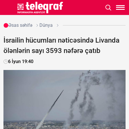
Əsas səhifə
Dünya
İsrailin hücumları nəticəsində Livanda
ölənlərin sayı 3593 nəfərə çatıb
6 İyun 19:40