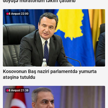
döyüşə moratorium təklifi çatdırıb
8 Avqust 22:00
Kosovonun Baş naziri parlamentdə yumurta
atəşinə tutuldu
8 Avqust 21:38