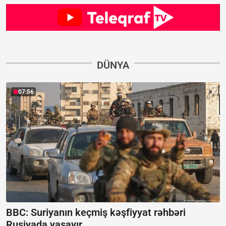
DÜNYA
07:56
BBC: Suriyanın keçmiş kəşfiyyat rəhbəri
Rusiyada yaşayır