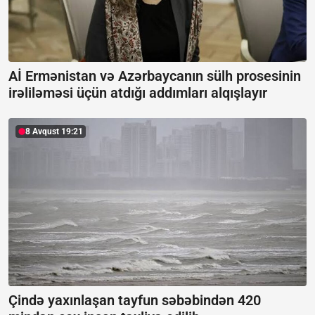
Aİ Ermənistan və Azərbaycanın sülh prosesinin
irəliləməsi üçün atdığı addımları alqışlayır
8 Avqust 19:21
Çində yaxınlaşan tayfun səbəbindən 420