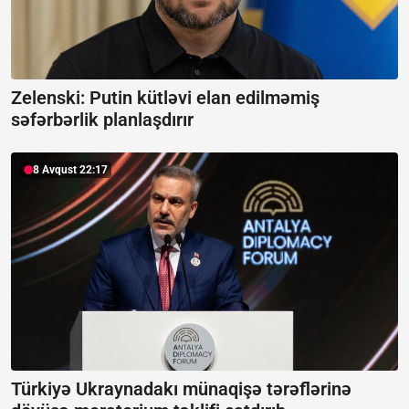
Zelenski: Putin kütləvi elan edilməmiş
səfərbərlik planlaşdırır
8 Avqust 22:17
Türkiyə Ukraynadakı münaqişə tərəflərinə