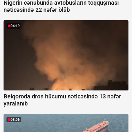
Nigerin cənubunda avtobusların toqquşması
nəticəsində 22 nəfər ölüb
04:19
Belqoroda dron hücumu nəticəsində 13 nəfər
yaralanıb
03:06