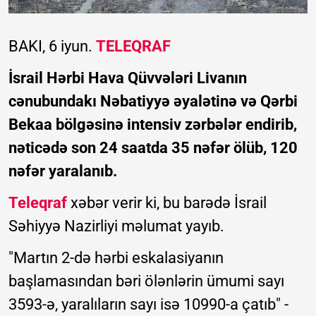
BAKI, 6 iyun.
TELEQRAF
İsrail Hərbi Hava Qüvvələri Livanın
cənubundakı Nəbatiyyə əyalətinə və Qərbi
Bekaa bölgəsinə intensiv zərbələr endirib,
nəticədə son 24 saatda 35 nəfər ölüb, 120
nəfər yaralanıb.
Teleqraf
xəbər verir ki, bu barədə İsrail
Səhiyyə Nazirliyi məlumat yayıb.
"Martın 2-də hərbi eskalasiyanın
başlamasından bəri ölənlərin ümumi sayı
3593-ə, yaralıların sayı isə 10990-a çatıb" -