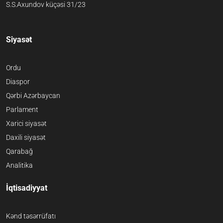
S.S.Axundov küçəsi 31/23
Siyasət
Ordu
Diaspor
Qərbi Azərbaycan
Parlament
Xarici siyasət
Daxili siyasət
Qarabağ
Analitika
İqtisadiyyat
Kənd təsərrüfatı