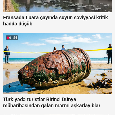
Fransada Luara çayında suyun səviyyəsi kritik
həddə düşüb
01:56
Türkiyədə turistlər Birinci Dünya
müharibəsindən qalan mərmi aşkarlayıblar