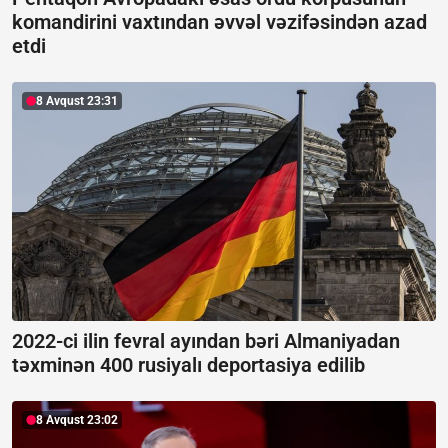
komandirini vaxtından əvvəl vəzifəsindən azad
etdi
8 Avqust 23:31
2022-ci ilin fevral ayından bəri Almaniyadan
təxminən 400 rusiyalı deportasiya edilib
8 Avqust 23:02