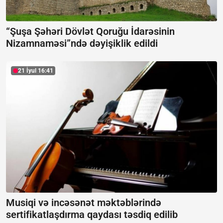
“Şuşa Şəhəri Dövlət Qoruğu İdarəsinin
Nizamnaməsi”ndə dəyişiklik edildi
21 İyul 16:41
Musiqi və incəsənət məktəblərində
sertifikatlaşdırma qaydası təsdiq edilib