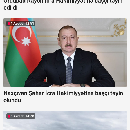
Ordubad Rayon İcra Hakimiyyətinə başçı təyin
edildi
4 Avqust 12:51
Naxçıvan Şəhər İcra Hakimiyyətinə başçı təyin
olundu
3 Avqust 14:28