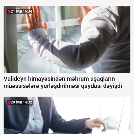
21 İyul 16:34
Valideyn himayəsindən məhrum uşaqların
müəssisələrə yerləşdirilməsi qaydası dəyişdi
20 İyul 14:32