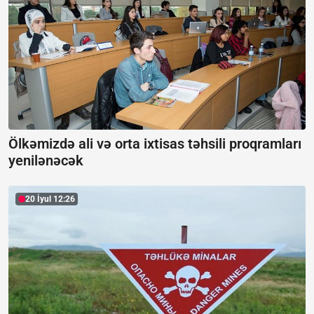
Ölkəmizdə ali və orta ixtisas təhsili proqramları
yenilənəcək
20 İyul 12:26