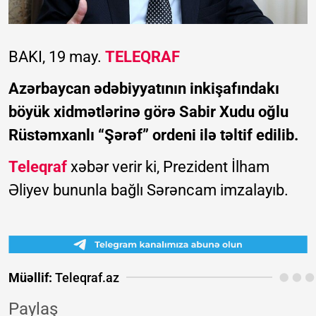
BAKI, 19 may.
TELEQRAF
Azərbaycan ədəbiyyatının inkişafındakı
böyük xidmətlərinə görə Sabir Xudu oğlu
Rüstəmxanlı “Şərəf” ordeni ilə təltif edilib.
Teleqraf
xəbər verir ki, Prezident İlham
Əliyev bununla bağlı Sərəncam imzalayıb.
Müəllif:
Teleqraf.az
Paylaş