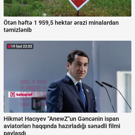
Ötən həftə 1 959,5 hektar ərazi minalardan
təmizlənib
19 İyul 22:02
Hikmət Hacıyev "AnewZ"un Gəncənin ispan
aviatorları haqqında hazırladığı sənədli filmi
paylaşdı