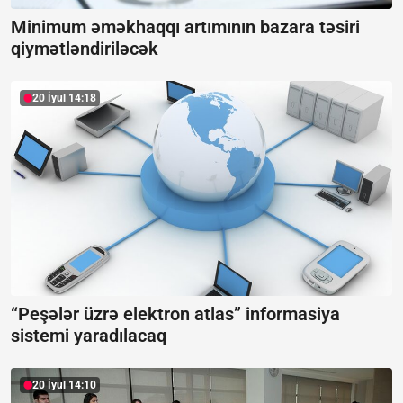
Minimum əməkhaqqı artımının bazara təsiri
qiymətləndiriləcək
20 İyul 14:18
“Peşələr üzrə elektron atlas” informasiya
sistemi yaradılacaq
20 İyul 14:10