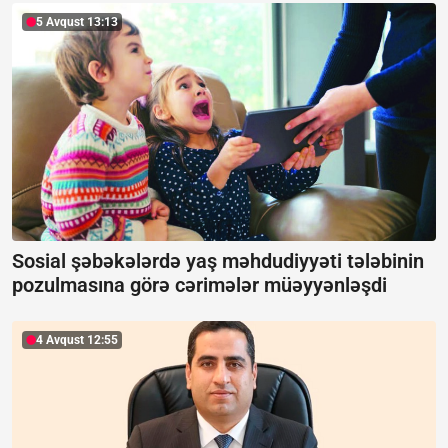
5 Avqust 13:13
Sosial şəbəkələrdə yaş məhdudiyyəti tələbinin
pozulmasına görə cərimələr müəyyənləşdi
4 Avqust 12:55