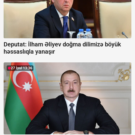
Deputat: İlham Əliyev doğma dilimizə böyük
həssaslıqla yanaşır
27 İyul 13:36