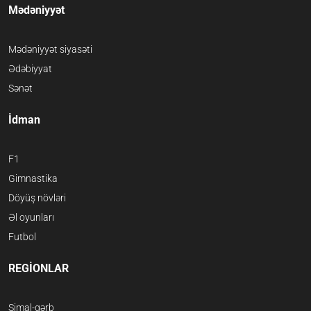
Mədəniyyət
Mədəniyyət siyasəti
Ədəbiyyat
Sənət
İdman
F1
Gimnastika
Döyüş növləri
Əl oyunları
Futbol
REGİONLAR
Şimal-qərb