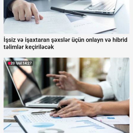
İşsiz və işaxtaran şəxslər üçün onlayn və hibrid
təlimlər keçiriləcək
20 İyul 14:27