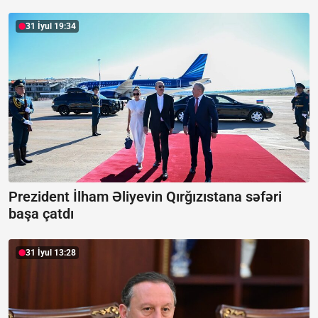
31 İyul 19:34
Prezident İlham Əliyevin Qırğızıstana səfəri
başa çatdı
31 İyul 13:28