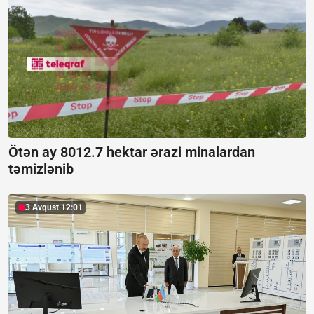
Ötən ay 8012.7 hektar ərazi minalardan
təmizlənib
3 Avqust 12:01