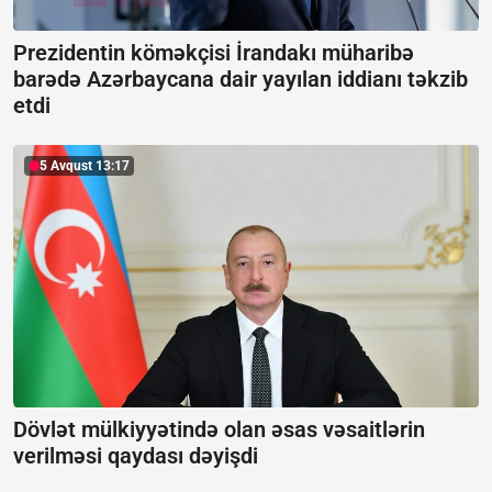
Prezidentin köməkçisi İrandakı müharibə
barədə Azərbaycana dair yayılan iddianı təkzib
etdi
5 Avqust 13:17
Dövlət mülkiyyətində olan əsas vəsaitlərin
verilməsi qaydası dəyişdi