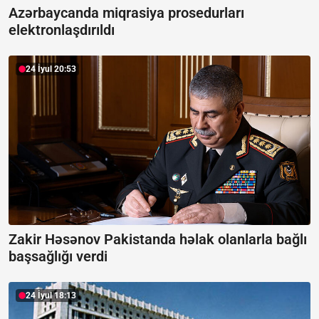
Azərbaycanda miqrasiya prosedurları
elektronlaşdırıldı
24 İyul 20:53
Zakir Həsənov Pakistanda həlak olanlarla bağlı
başsağlığı verdi
24 İyul 18:13