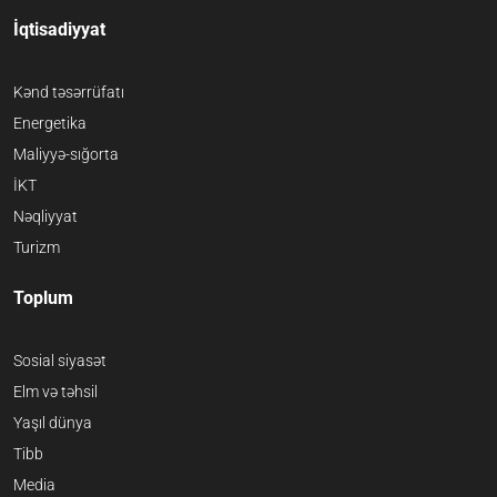
İqtisadiyyat
Kənd təsərrüfatı
Energetika
Maliyyə-sığorta
İKT
Nəqliyyat
Turizm
Toplum
Sosial siyasət
Elm və təhsil
Yaşıl dünya
Tibb
Media