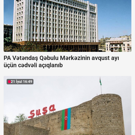
PA Vətəndaş Qəbulu Mərkəzinin avqust ayı
üçün cədvəli açıqlanıb
21 İyul 16:49