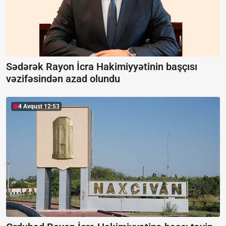
Sədərək Rayon İcra Hakimiyyətinin başçısı
vəzifəsindən azad olundu
4 Avqust 12:53