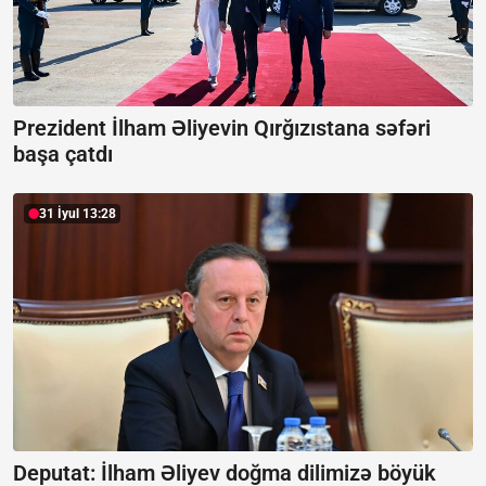
Prezident İlham Əliyevin Qırğızıstana səfəri
başa çatdı
31 İyul 13:28
Deputat: İlham Əliyev doğma dilimizə böyük