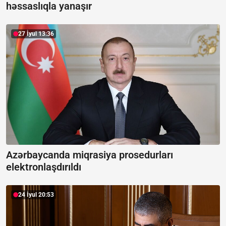
həssaslıqla yanaşır
27 İyul 13:36
Azərbaycanda miqrasiya prosedurları
elektronlaşdırıldı
24 İyul 20:53