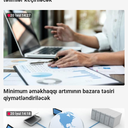
20 İyul 14:27
Minimum əməkhaqqı artımının bazara təsiri
qiymətləndiriləcək
20 İyul 14:18