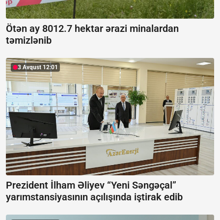
Ötən ay 8012.7 hektar ərazi minalardan
təmizlənib
3 Avqust 12:01
Prezident İlham Əliyev “Yeni Səngəçal”
yarımstansiyasının açılışında iştirak edib