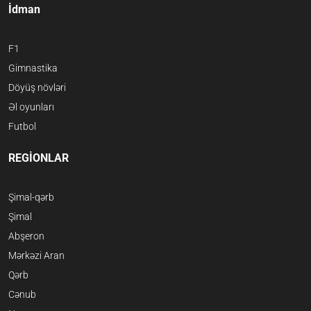
İdman
F1
Gimnastika
Döyüş növləri
Əl oyunları
Futbol
REGİONLAR
Şimal-qərb
Şimal
Abşeron
Mərkəzi Aran
Qərb
Cənub