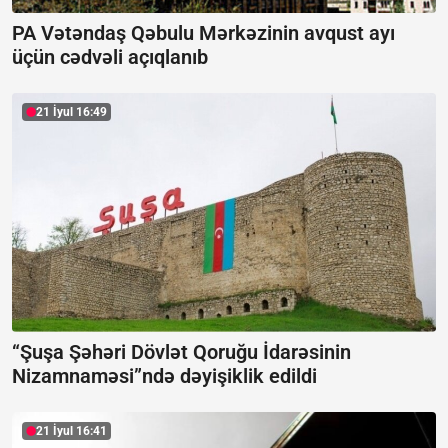
PA Vətəndaş Qəbulu Mərkəzinin avqust ayı
üçün cədvəli açıqlanıb
21 İyul 16:49
“Şuşa Şəhəri Dövlət Qoruğu İdarəsinin
Nizamnaməsi”ndə dəyişiklik edildi
21 İyul 16:41