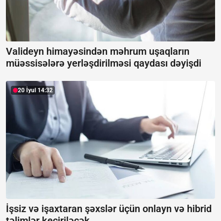
Valideyn himayəsindən məhrum uşaqların
müəssisələrə yerləşdirilməsi qaydası dəyişdi
20 İyul 14:32
İşsiz və işaxtaran şəxslər üçün onlayn və hibrid
təlimlər keçiriləcək