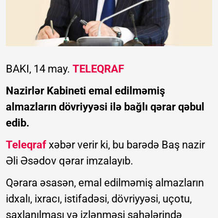
BAKI, 14 may.
TELEQRAF
Nazirlər Kabineti emal edilməmiş
almazların dövriyyəsi ilə bağlı qərar qəbul
edib.
Teleqraf
xəbər verir ki, bu barədə Baş nazir
Əli Əsədov qərar imzalayıb.
Qərara əsasən, emal edilməmiş almazların
idxalı, ixracı, istifadəsi, dövriyyəsi, uçotu,
saxlanılması və izlənməsi sahələrində