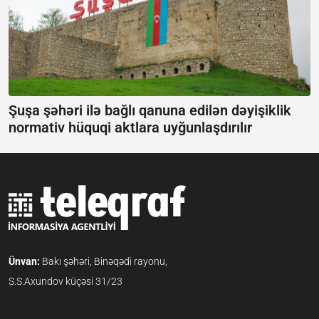
Şuşa şəhəri ilə bağlı qanuna edilən dəyişiklik
normativ hüquqi aktlara uyğunlaşdırılır
Ünvan:
Bakı şəhəri, Binəqədi rayonu,
S.S.Axundov küçəsi 31/23