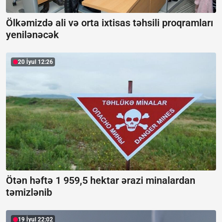
Ölkəmizdə ali və orta ixtisas təhsili proqramları
yenilənəcək
20 İyul 12:26
Ötən həftə 1 959,5 hektar ərazi minalardan
təmizlənib
19 İyul 22:02