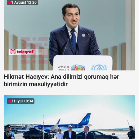
1 Avqust 12:20
Hikmət Hacıyev: Ana dilimizi qorumaq hər
birimizin məsuliyyətidir
31 İyul 19:34