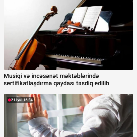
Musiqi və incəsənət məktəblərində
sertifikatlaşdırma qaydası təsdiq edilib
21 İyul 16:34