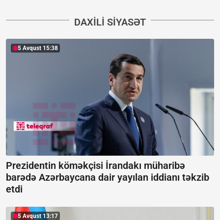
DAXILI SIYASƏT
5 Avqust 15:38
Prezidentin köməkçisi İrandakı müharibə
barədə Azərbaycana dair yayılan iddianı təkzib
etdi
5 Avqust 13:17