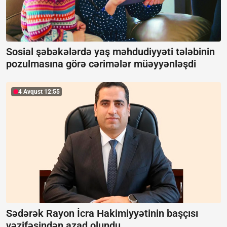
Sosial şəbəkələrdə yaş məhdudiyyəti tələbinin
pozulmasına görə cərimələr müəyyənləşdi
4 Avqust 12:55
Sədərək Rayon İcra Hakimiyyətinin başçısı
vəzifəsindən azad olundu