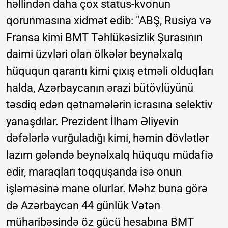
həllindən daha çox status-kvonun
qorunmasına xidmət edib: "ABŞ, Rusiya və
Fransa kimi BMT Təhlükəsizlik Şurasının
daimi üzvləri olan ölkələr beynəlxalq
hüququn qarantı kimi çıxış etməli olduqları
halda, Azərbaycanın ərazi bütövlüyünü
təsdiq edən qətnamələrin icrasına selektiv
yanaşdılar. Prezident İlham Əliyevin
dəfələrlə vurğuladığı kimi, həmin dövlətlər
lazım gələndə beynəlxalq hüququ müdafiə
edir, maraqları toqquşanda isə onun
işləməsinə mane olurlar. Məhz buna görə
də Azərbaycan 44 günlük Vətən
müharibəsində öz gücü hesabına BMT