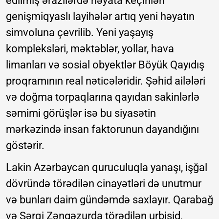
edilmiş ərazilərdə həyata keçirilən
genişmiqyaslı layihələr artıq yeni həyatın
simvoluna çevrilib. Yeni yaşayış
kompleksləri, məktəblər, yollar, hava
limanları və sosial obyektlər Böyük Qayıdış
proqramının real nəticələridir. Şəhid ailələri
və doğma torpaqlarına qayıdan sakinlərlə
səmimi görüşlər isə bu siyasətin
mərkəzində insan faktorunun dayandığını
göstərir.
Lakin Azərbaycan quruculuqla yanaşı, işğal
dövründə törədilən cinayətləri də unutmur
və bunları daim gündəmdə saxlayır. Qarabağ
və Şərqi Zəngəzurda törədilən urbisid,