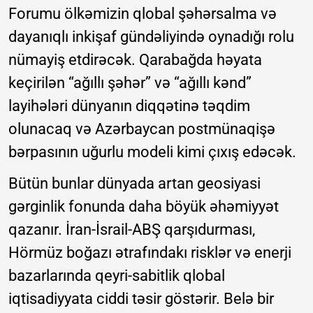
Forumu ölkəmizin qlobal şəhərsalma və
dayanıqlı inkişaf gündəliyində oynadığı rolu
nümayiş etdirəcək. Qarabağda həyata
keçirilən “ağıllı şəhər” və “ağıllı kənd”
layihələri dünyanın diqqətinə təqdim
olunacaq və Azərbaycan postmünaqişə
bərpasının uğurlu modeli kimi çıxış edəcək.
Bütün bunlar dünyada artan geosiyasi
gərginlik fonunda daha böyük əhəmiyyət
qazanır. İran-İsrail-ABŞ qarşıdurması,
Hörmüz boğazı ətrafındakı risklər və enerji
bazarlarında qeyri-sabitlik qlobal
iqtisadiyyata ciddi təsir göstərir. Belə bir