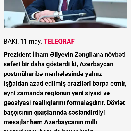
BAKI, 11 may.
TELEQRAF
Prezident İlham Əliyevin Zəngilana növbəti
səfəri bir daha göstərdi ki, Azərbaycan
postmüharibə mərhələsində yalnız
işğaldan azad edilmiş əraziləri bərpa etmir,
eyni zamanda regionun yeni siyasi və
geosiyasi reallıqlarını formalaşdırır. Dövlət
başçısının çıxışlarında səsləndirdiyi
mesajlar həm Azərbaycanın milli