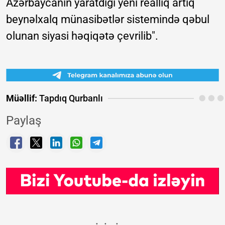
Azərbaycanın yaratdığı yeni reallıq artıq
beynəlxalq münasibətlər sistemində qəbul
olunan siyasi həqiqətə çevrilib".
Müəllif:
Tapdıq Qurbanlı
Paylaş