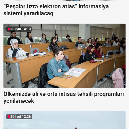
“Peşələr üzrə elektron atlas” informasiya
sistemi yaradılacaq
20 İyul 14:10
Ölkəmizdə ali və orta ixtisas təhsili proqramları
yenilənəcək
20 İyul 12:26