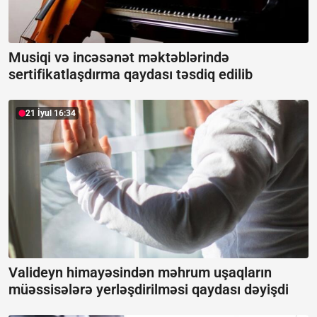
Musiqi və incəsənət məktəblərində
sertifikatlaşdırma qaydası təsdiq edilib
21 İyul 16:34
Valideyn himayəsindən məhrum uşaqların
müəssisələrə yerləşdirilməsi qaydası dəyişdi