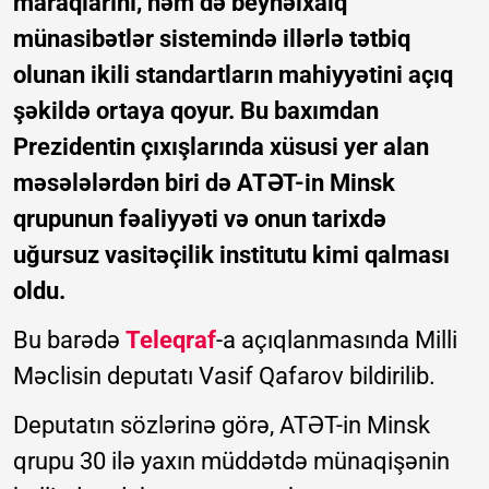
maraqlarını, həm də beynəlxalq
münasibətlər sistemində illərlə tətbiq
olunan ikili standartların mahiyyətini açıq
şəkildə ortaya qoyur. Bu baxımdan
Prezidentin çıxışlarında xüsusi yer alan
məsələlərdən biri də ATƏT-in Minsk
qrupunun fəaliyyəti və onun tarixdə
uğursuz vasitəçilik institutu kimi qalması
oldu.
Bu barədə
Teleqraf
-a açıqlanmasında Milli
Məclisin deputatı Vasif Qafarov bildirilib.
Deputatın sözlərinə görə, ATƏT-in Minsk
qrupu 30 ilə yaxın müddətdə münaqişənin