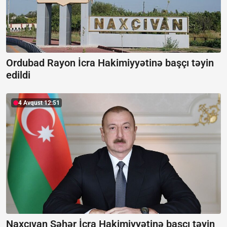
Ordubad Rayon İcra Hakimiyyətinə başçı təyin
edildi
4 Avqust 12:51
Naxçıvan Şəhər İcra Hakimiyyətinə başçı təyin