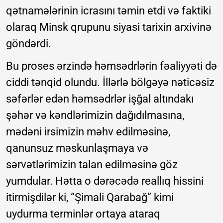
qətnamələrinin icrasını təmin etdi və faktiki
olaraq Minsk qrupunu siyasi tarixin arxivinə
göndərdi.
Bu proses ərzində həmsədrlərin fəaliyyəti də
ciddi tənqid olundu. İllərlə bölgəyə nəticəsiz
səfərlər edən həmsədrlər işğal altındakı
şəhər və kəndlərimizin dağıdılmasına,
mədəni irsimizin məhv edilməsinə,
qanunsuz məskunlaşmaya və
sərvətlərimizin talan edilməsinə göz
yumdular. Hətta o dərəcədə reallıq hissini
itirmişdilər ki, “Şimali Qarabağ” kimi
uydurma terminlər ortaya ataraq