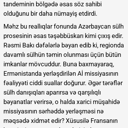
tandeminin bölgədə əsas söz sahibi
olduğunu bir daha nümayiş etdirdi.
Məhz bu reallıqlar fonunda Azərbaycan sülh
prosesinin əsas təşəbbüskarı kimi çıxış edir.
Rəsmi Bakı dəfələrlə bəyan edib ki, regionda
davamlı sülhün təmin olunması üçün bütün
imkanlar mövcuddur. Buna baxmayaraq,
Ermənistanda yerləşdirilən Aİ missiyasının
fəaliyyəti ciddi suallar doğurur. Əgər tərəflər
sülh danışıqları aparırsa və qarşılıqlı
bəyanatlar verirsə, o halda xarici müşahidə
missiyasının sərhəddə yerləşməsi nə
məqsədə xidmət edir? Xüsusilə Fransanın