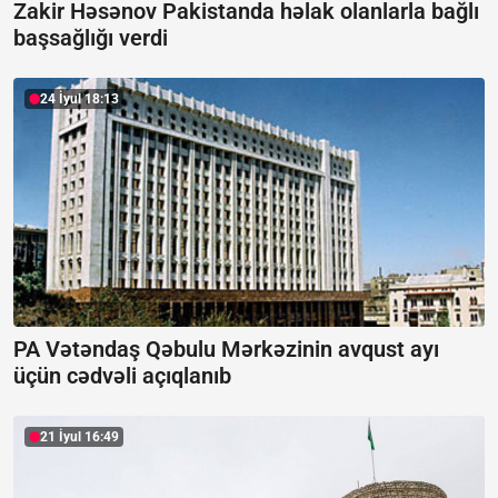
Zakir Həsənov Pakistanda həlak olanlarla bağlı
başsağlığı verdi
24 İyul 18:13
PA Vətəndaş Qəbulu Mərkəzinin avqust ayı
üçün cədvəli açıqlanıb
21 İyul 16:49