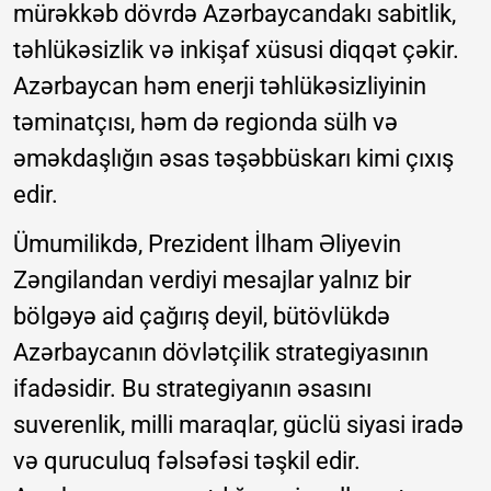
mürəkkəb dövrdə Azərbaycandakı sabitlik,
təhlükəsizlik və inkişaf xüsusi diqqət çəkir.
Azərbaycan həm enerji təhlükəsizliyinin
təminatçısı, həm də regionda sülh və
əməkdaşlığın əsas təşəbbüskarı kimi çıxış
edir.
Ümumilikdə, Prezident İlham Əliyevin
Zəngilandan verdiyi mesajlar yalnız bir
bölgəyə aid çağırış deyil, bütövlükdə
Azərbaycanın dövlətçilik strategiyasının
ifadəsidir. Bu strategiyanın əsasını
suverenlik, milli maraqlar, güclü siyasi iradə
və quruculuq fəlsəfəsi təşkil edir.