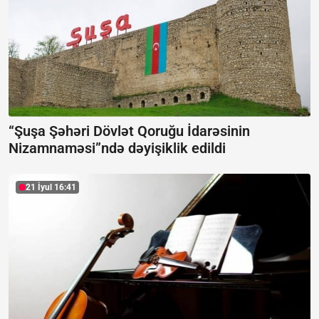
“Şuşa Şəhəri Dövlət Qoruğu İdarəsinin
Nizamnaməsi”ndə dəyişiklik edildi
21 İyul 16:41