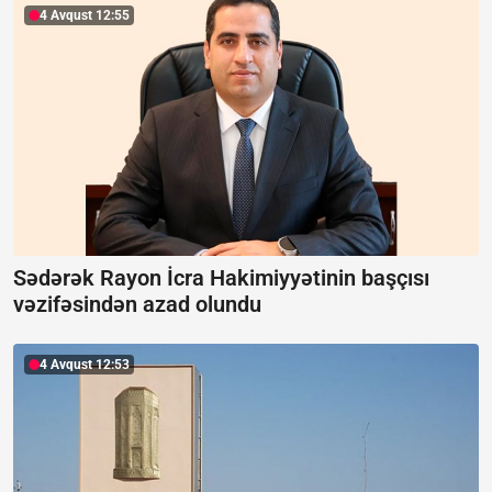
4 Avqust 12:55
Sədərək Rayon İcra Hakimiyyətinin başçısı
vəzifəsindən azad olundu
4 Avqust 12:53