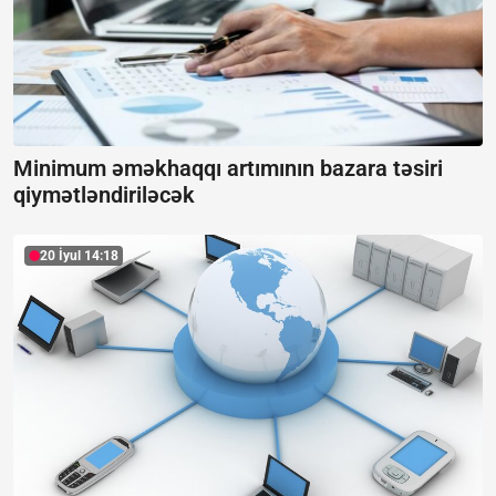
Minimum əməkhaqqı artımının bazara təsiri
qiymətləndiriləcək
20 İyul 14:18