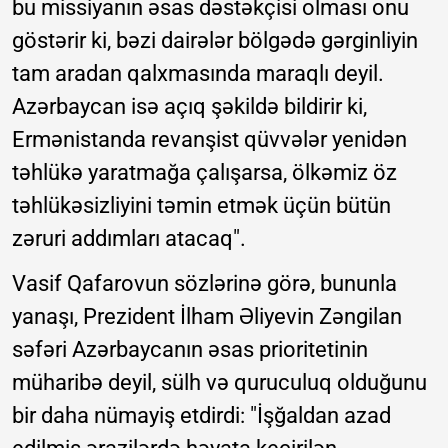
bu missiyanın əsas dəstəkçisi olması onu
göstərir ki, bəzi dairələr bölgədə gərginliyin
tam aradan qalxmasında maraqlı deyil.
Azərbaycan isə açıq şəkildə bildirir ki,
Ermənistanda revanşist qüvvələr yenidən
təhlükə yaratmağa çalışarsa, ölkəmiz öz
təhlükəsizliyini təmin etmək üçün bütün
zəruri addımları atacaq".
Vasif Qafarovun sözlərinə görə, bununla
yanaşı, Prezident İlham Əliyevin Zəngilan
səfəri Azərbaycanın əsas prioritetinin
müharibə deyil, sülh və quruculuq olduğunu
bir daha nümayiş etdirdi: "İşğaldan azad