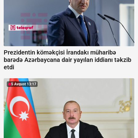
Prezidentin köməkçisi İrandakı müharibə
barədə Azərbaycana dair yayılan iddianı təkzib
etdi
5 Avqust 13:17