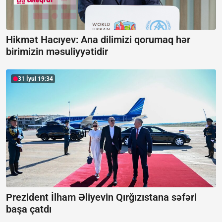
Hikmət Hacıyev: Ana dilimizi qorumaq hər
birimizin məsuliyyətidir
31 İyul 19:34
Prezident İlham Əliyevin Qırğızıstana səfəri
başa çatdı