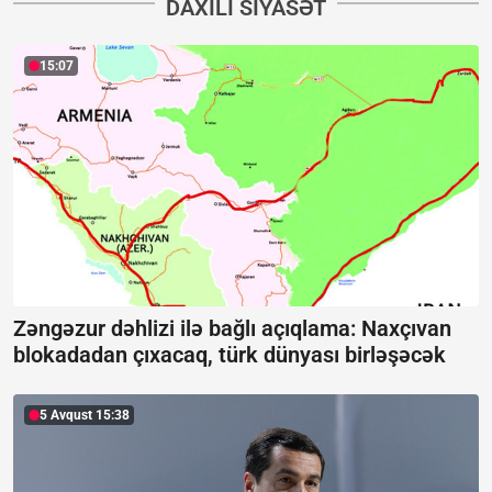
DAXILI SIYASƏT
15:07
Zəngəzur dəhlizi ilə bağlı açıqlama:
Naxçıvan
blokadadan çıxacaq, türk dünyası birləşəcək
5 Avqust 15:38