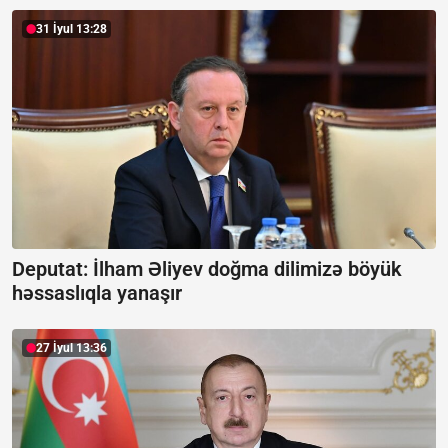
31 İyul 13:28
Deputat: İlham Əliyev doğma dilimizə böyük
həssaslıqla yanaşır
27 İyul 13:36