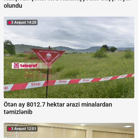
olundu
3 Avqust 14:28
Ötən ay 8012.7 hektar ərazi minalardan
təmizlənib
3 Avqust 12:01