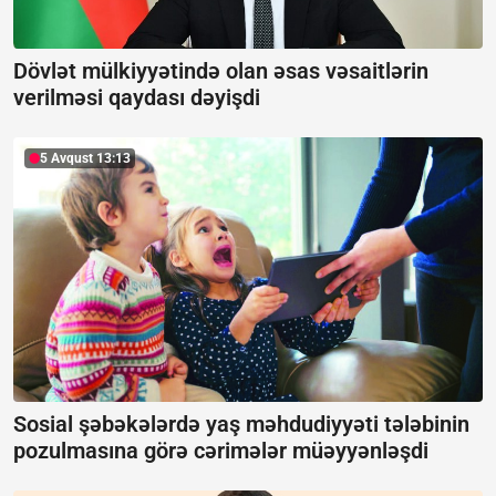
Dövlət mülkiyyətində olan əsas vəsaitlərin
verilməsi qaydası dəyişdi
5 Avqust 13:13
Sosial şəbəkələrdə yaş məhdudiyyəti tələbinin
pozulmasına görə cərimələr müəyyənləşdi