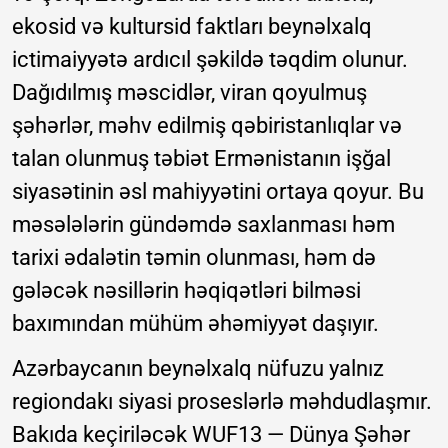
ekosid və kultursid faktları beynəlxalq
ictimaiyyətə ardıcıl şəkildə təqdim olunur.
Dağıdılmış məscidlər, viran qoyulmuş
şəhərlər, məhv edilmiş qəbiristanlıqlar və
talan olunmuş təbiət Ermənistanın işğal
siyasətinin əsl mahiyyətini ortaya qoyur. Bu
məsələlərin gündəmdə saxlanması həm
tarixi ədalətin təmin olunması, həm də
gələcək nəsillərin həqiqətləri bilməsi
baxımından mühüm əhəmiyyət daşıyır.
Azərbaycanın beynəlxalq nüfuzu yalnız
regiondakı siyasi proseslərlə məhdudlaşmır.
Bakıda keçiriləcək WUF13 — Dünya Şəhər