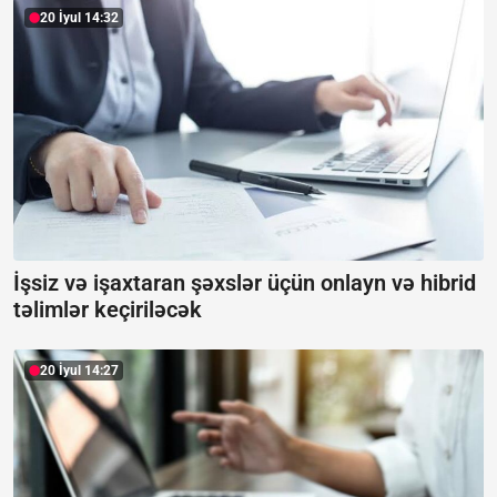
20 İyul 14:32
İşsiz və işaxtaran şəxslər üçün onlayn və hibrid
təlimlər keçiriləcək
20 İyul 14:27