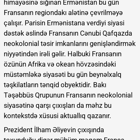
himayəsinə sığınan Ermənistan bu gün
Fransanın regiondakı alətinə çevrilməyə
çalışır. Parisin Ermənistana verdiyi siyasi
dəstək əslində Fransanın Cənubi Qafqazda
neokolonial təsir imkanlarını genişləndirmək
niyyətindən irəli gəlir. Halbuki Fransanın
özünün Afrika və okean hövzəsindəki
müstəmləkə siyasəti bu gün beynəlxalq
təşkilatların tənqid obyektidir. Bakı
Təşəbbüs Qrupunun Fransanın neokolonial
siyasətinə qarşı çıxışları da məhz bu
kontekstdə xüsusi aktuallıq qazanır.
Prezident İlham Əliyevin çıxışında