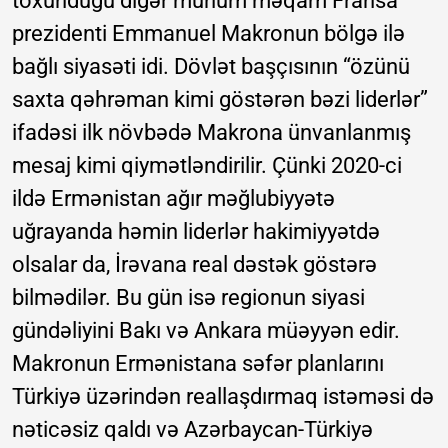
toxunduğu digər mühüm məqam Fransa
prezidenti Emmanuel Makronun bölgə ilə
bağlı siyasəti idi. Dövlət başçısının “özünü
saxta qəhrəman kimi göstərən bəzi liderlər”
ifadəsi ilk növbədə Makrona ünvanlanmış
mesaj kimi qiymətləndirilir. Çünki 2020-ci
ildə Ermənistan ağır məğlubiyyətə
uğrayanda həmin liderlər hakimiyyətdə
olsalar da, İrəvana real dəstək göstərə
bilmədilər. Bu gün isə regionun siyasi
gündəliyini Bakı və Ankara müəyyən edir.
Makronun Ermənistana səfər planlarını
Türkiyə üzərindən reallaşdırmaq istəməsi də
nəticəsiz qaldı və Azərbaycan-Türkiyə