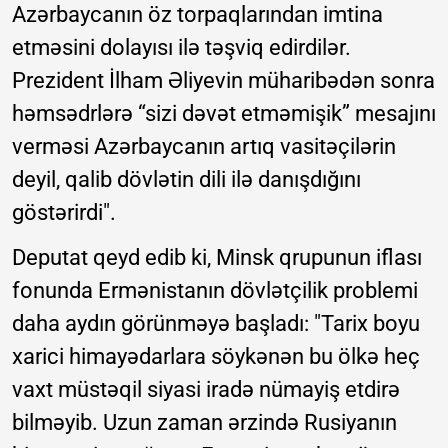
Azərbaycanın öz torpaqlarından imtina
etməsini dolayısı ilə təşviq edirdilər.
Prezident İlham Əliyevin müharibədən sonra
həmsədrlərə “sizi dəvət etməmişik” mesajını
verməsi Azərbaycanın artıq vasitəçilərin
deyil, qalib dövlətin dili ilə danışdığını
göstərirdi".
Deputat qeyd edib ki, Minsk qrupunun iflası
fonunda Ermənistanın dövlətçilik problemi
daha aydın görünməyə başladı: "Tarix boyu
xarici himayədarlara söykənən bu ölkə heç
vaxt müstəqil siyasi iradə nümayiş etdirə
bilməyib. Uzun zaman ərzində Rusiyanın