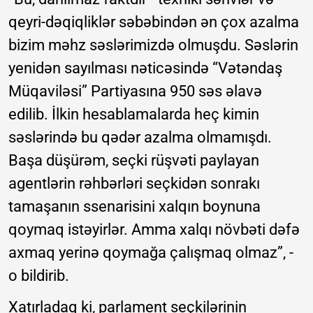
qeyri-dəqiqliklər səbəbindən ən çox azalma
bizim məhz səslərimizdə olmuşdu. Səslərin
yenidən sayılması nəticəsində “Vətəndaş
Müqaviləsi” Partiyasına 950 səs əlavə
edilib. İlkin hesablamalarda heç kimin
səslərində bu qədər azalma olmamışdı.
Başa düşürəm, seçki rüşvəti paylayan
agentlərin rəhbərləri seçkidən sonrakı
tamaşanın ssenarisini xalqın boynuna
qoymaq istəyirlər. Amma xalqı növbəti dəfə
axmaq yerinə qoymağa çalışmaq olmaz”, -
o bildirib.
Xatırladaq ki, parlament seçkilərinin