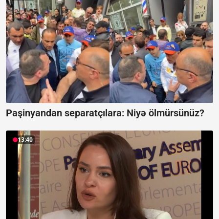
Paşinyandan separatçılara:
Niyə ölmürsünüz?
13:40