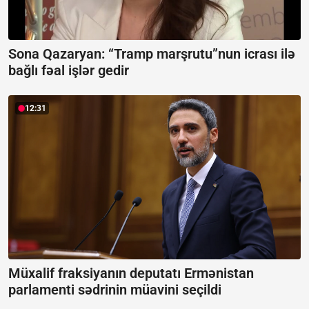
Sona Qazaryan:
“Tramp marşrutu”nun icrası ilə
bağlı fəal işlər gedir
12:31
Müxalif fraksiyanın deputatı Ermənistan
parlamenti sədrinin müavini seçildi