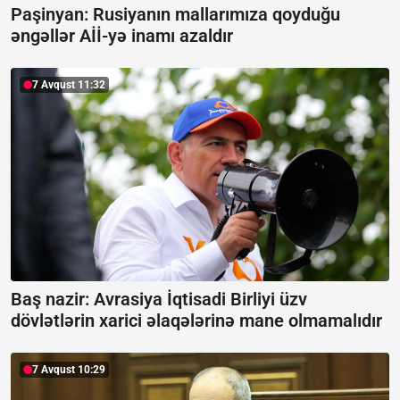
Paşinyan: Rusiyanın mallarımıza qoyduğu
əngəllər Aİİ-yə inamı azaldır
7 Avqust 11:32
Baş nazir: Avrasiya İqtisadi Birliyi üzv
dövlətlərin xarici əlaqələrinə mane olmamalıdır
7 Avqust 10:29