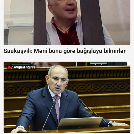
Saakaşvili:
Məni buna görə bağışlaya bilmirlər
7 Avqust 12:11