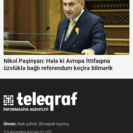
Nikol Paşinyan: Hələ ki Avropa İttifaqına
üzvlüklə bağlı referendum keçirə bilmərik
Ünvan:
Bakı şəhəri, Binəqədi rayonu,
S.S.Axundov küçəsi 31/23