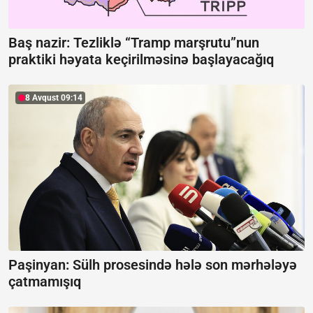
Baş nazir: Tezliklə “Tramp marşrutu”nun
praktiki həyata keçirilməsinə başlayacağıq
8 Avqust 09:14
Paşinyan:
Sülh prosesində hələ son mərhələyə
çatmamışıq