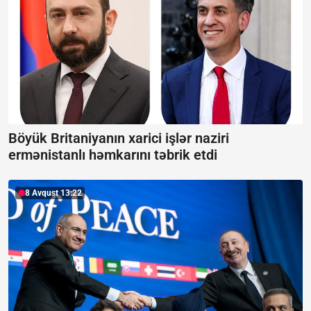
Böyük Britaniyanın xarici işlər naziri
ermənistanlı həmkarını təbrik etdi
8 Avqust 13:22