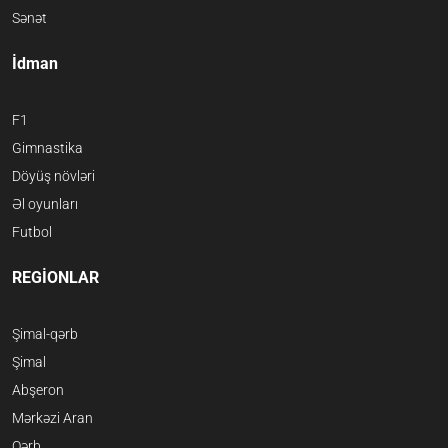
Sənət
İdman
F1
Gimnastika
Döyüş növləri
Əl oyunları
Futbol
REGİONLAR
Şimal-qərb
Şimal
Abşeron
Mərkəzi Aran
Qərb