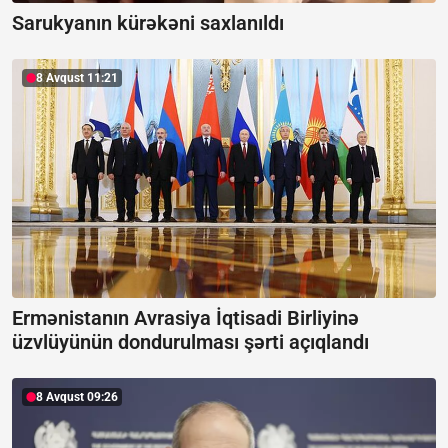
Sarukyanın kürəkəni saxlanıldı
8 Avqust 11:21
Ermənistanın Avrasiya İqtisadi Birliyinə
üzvlüyünün dondurulması şərti açıqlandı
8 Avqust 09:26