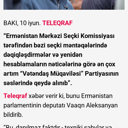
BAKI, 10 iyun.
TELEQRAF
“Ermənistan Mərkəzi Seçki Komissiyası
tərəfindən bəzi seçki məntəqələrində
dəqiqləşdirmələr və yenidən
hesablamaların nəticələrinə görə ən çox
artım “Vətəndaş Müqaviləsi” Partiyasının
səslərində qeydə alınıb”.
Teleqraf
xəbər verir ki, bunu Ermənistan
parlamentinin deputatı Vaaqn Aleksanyan
bildirib.
“Bu, danılmaz faktdır - texniki səhvlər və