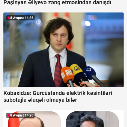
Paşinyan Əliyevə zəng etməsindən danışdı
8 Avqust 14:36
Kobaxidze: Gürcüstanda elektrik kəsintiləri
sabotajla əlaqəli olmaya bilər
8 Avqust 14:20