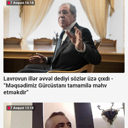
7 Avqust 16:18
Lavrovun illər əvvəl dediyi sözlər üzə çıxdı -
“Məqsədimiz Gürcüstanı tamamilə məhv
etməkdir”
7 Avqust 13:18