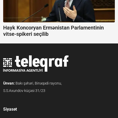
Hayk Koncoryan Ermənistan Parlamentinin
vitse-spikeri seçilib
Ünvan:
Bakı şəhəri, Binəqədi rayonu,
S.S.Axundov küçəsi 31/23
Siyasət