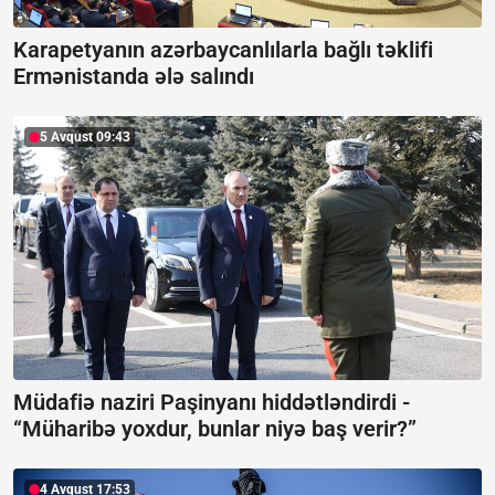
Karapetyanın azərbaycanlılarla bağlı təklifi
Ermənistanda ələ salındı
5 Avqust 09:43
Müdafiə naziri Paşinyanı hiddətləndirdi -
“Müharibə yoxdur, bunlar niyə baş verir?”
4 Avqust 17:53