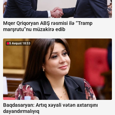
Mqer Qriqoryan ABŞ rəsmisi ilə “Tramp
marşrutu”nu müzakirə edib
5 Avqust 18:53
Baqdasaryan:
Artıq xəyali vətən axtarışını
dayandırmalıyıq