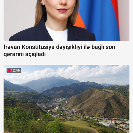
İrəvan Konstitusiya dəyişikliyi ilə bağlı son
qərarını açıqladı
12:46