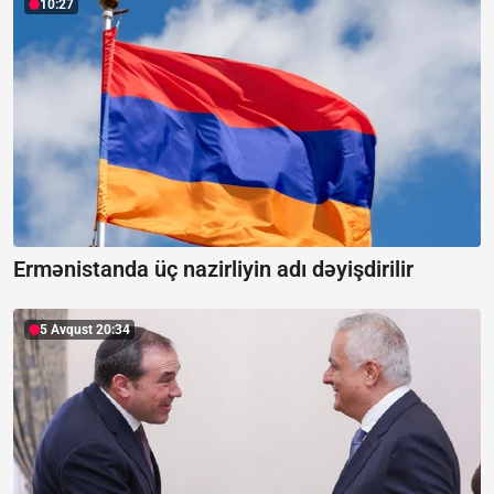
10:27
Ermənistanda üç nazirliyin adı dəyişdirilir
5 Avqust 20:34