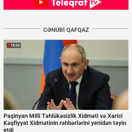
CƏNUBI QAFQAZ
15:24
Paşinyan Milli Təhlükəsizlik Xidməti və Xarici
Kəşfiyyat Xidmətinin rəhbərlərini yenidən təyin
etdi