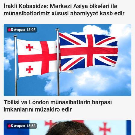
İrakli Kobaxidze: Mərkəzi Asiya ölkələri ilə
münasibətlərimiz xüsusi əhəmiyyət kəsb edir
5 Avqust 18:05
Tbilisi və London münasibətlərin bərpası
imkanlarını müzakirə edir
5 Avqust 15:53