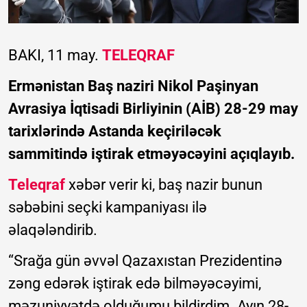
BAKI, 11 may.
TELEQRAF
Ermənistan Baş naziri Nikol Paşinyan
Avrasiya İqtisadi Birliyinin (AİB) 28-29 may
tarixlərində Astanda keçiriləcək
sammitində iştirak etməyəcəyini açıqlayıb.
Teleqraf
xəbər verir ki, baş nazir bunun
səbəbini seçki kampaniyası ilə
əlaqələndirib.
“Srağa gün əvvəl Qazaxıstan Prezidentinə
zəng edərək iştirak edə bilməyəcəyimi,
məzuniyyətdə olduğumu bildirdim. Ayın 28-