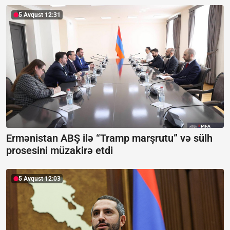
5 Avqust 12:31
Ermənistan ABŞ ilə “Tramp marşrutu” və sülh
prosesini müzakirə etdi
5 Avqust 12:03