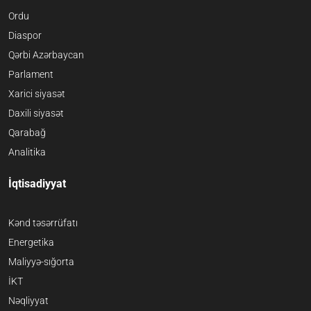
Ordu
Diaspor
Qərbi Azərbaycan
Parlament
Xarici siyasət
Daxili siyasət
Qarabağ
Analitika
İqtisadiyyat
Kənd təsərrüfatı
Energetika
Maliyyə-sığorta
İKT
Nəqliyyat