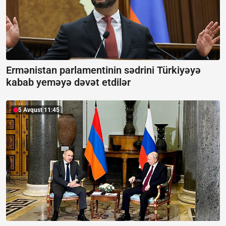
Ermənistan parlamentinin sədrini Türkiyəyə
kabab yeməyə dəvət etdilər
5 Avqust 11:45