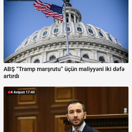
ABŞ “Tramp marşrutu” üçün maliyyəni iki dəfə
artırdı
4 Avqust 17:40