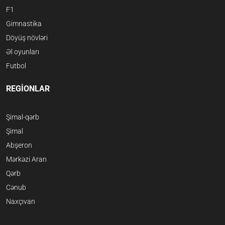
F1
Gimnastika
Döyüş növləri
Əl oyunları
Futbol
REGİONLAR
Şimal-qərb
Şimal
Abşeron
Mərkəzi Aran
Qərb
Cənub
Naxçıvan