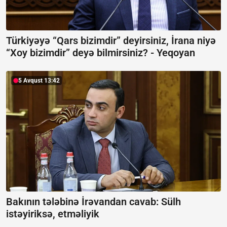
Türkiyəyə “Qars bizimdir” deyirsiniz, İrana niyə
“Xoy bizimdir” deyə bilmirsiniz? -
Yeqoyan
5 Avqust 13:42
Bakının tələbinə İrəvandan cavab:
Sülh
istəyiriksə, etməliyik