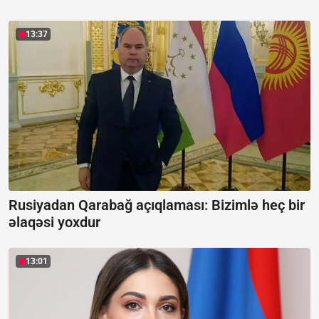
13:37
Rusiyadan Qarabağ açıqlaması:
Bizimlə heç bir
əlaqəsi yoxdur
13:01