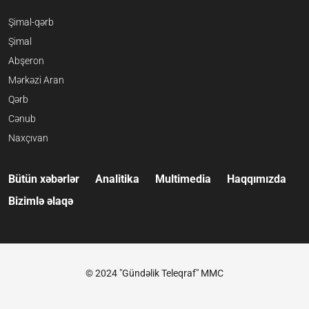
Şimal-qərb
Şimal
Abşeron
Mərkəzi Aran
Qərb
Cənub
Naxçıvan
Bütün xəbərlər
Analitika
Multimedia
Haqqımızda
Bizimlə əlaqə
© 2024 "Gündəlik Teleqraf" MMC