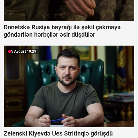
Donetskə Rusiya bayrağı ilə şəkil çəkməyə
göndərilən hərbçilər əsir düşdülər
5 Avqust 19:29
Zelenski Kiyevdə Ues Stritinqlə görüşdü