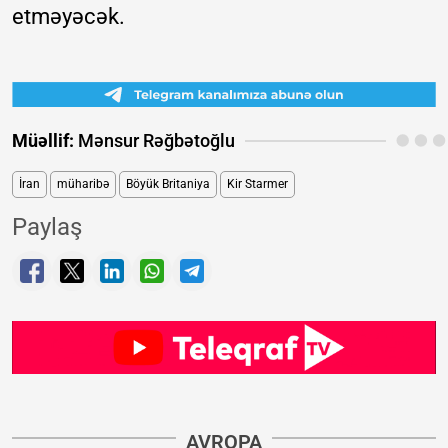
etməyəcək.
Müəllif:
Mənsur Rəğbətoğlu
İran
müharibə
Böyük Britaniya
Kir Starmer
Paylaş
AVROPA