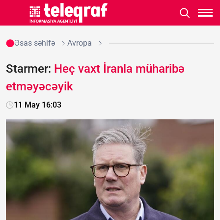
Əsas səhifə
Avropa
Starmer:
Heç vaxt İranla müharibə
etməyəcəyik
11 May 16:03