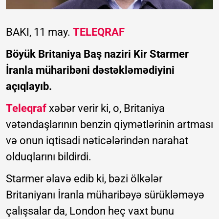
BAKI, 11 may.
TELEQRAF
Böyük Britaniya Baş naziri Kir Starmer
İranla müharibəni dəstəkləmədiyini
açıqlayıb.
Teleqraf
xəbər verir ki, o, Britaniya
vətəndaşlarının benzin qiymətlərinin artması
və onun iqtisadi nəticələrindən narahat
olduqlarını bildirdi.
Starmer əlavə edib ki, bəzi ölkələr
Britaniyanı İranla müharibəyə sürükləməyə
çalışsalar da, London heç vaxt bunu