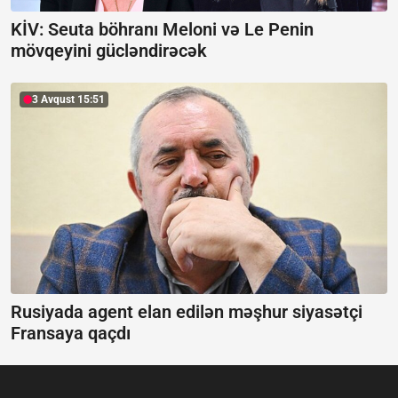
KİV: Seuta böhranı Meloni və Le Penin
mövqeyini gücləndirəcək
3 Avqust 15:51
Rusiyada agent elan edilən məşhur siyasətçi
Fransaya qaçdı