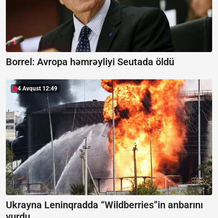
Borrel:
Avropa həmrəyliyi Seutada öldü
4 Avqust 12:49
Ukrayna Leninqradda “Wildberries”in anbarını
vurdu