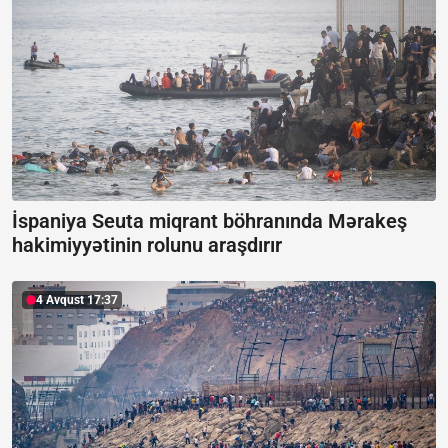
İspaniya Seuta miqrant böhranında Mərakeş
hakimiyyətinin rolunu araşdırır
4 Avqust 17:37