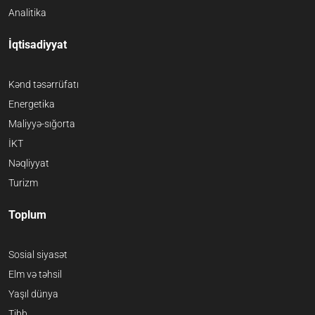
Analitika
İqtisadiyyat
Kənd təsərrüfatı
Energetika
Maliyyə-sığorta
İKT
Nəqliyyat
Turizm
Toplum
Sosial siyasət
Elm və təhsil
Yaşıl dünya
Tibb