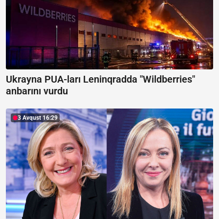
Ukrayna PUA-ları Leninqradda "Wildberries"
anbarını vurdu
3 Avqust 16:29