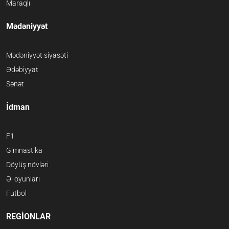
Maraqlı
Mədəniyyət
Mədəniyyət siyasəti
Ədəbiyyat
Sənət
İdman
F1
Gimnastika
Döyüş növləri
Əl oyunları
Futbol
REGİONLAR