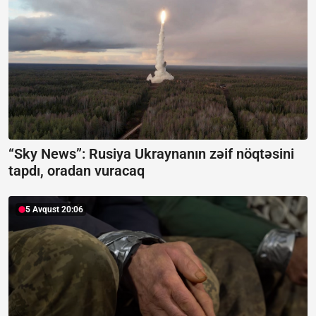
“Sky News”:
Rusiya Ukraynanın zəif nöqtəsini
tapdı, oradan vuracaq
5 Avqust 20:06