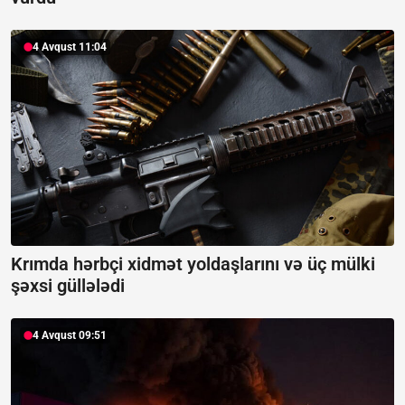
4 Avqust 11:04
Krımda hərbçi xidmət yoldaşlarını və üç mülki
şəxsi güllələdi
4 Avqust 09:51