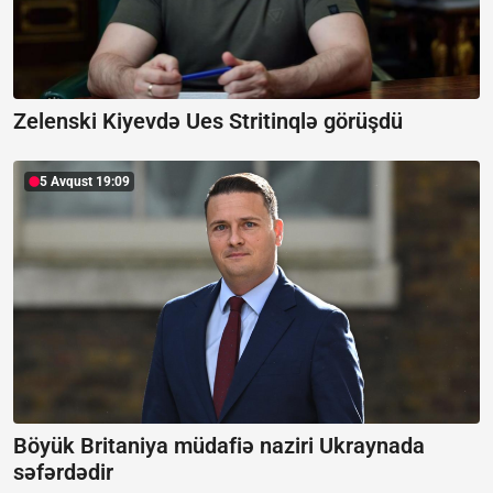
Zelenski Kiyevdə Ues Stritinqlə görüşdü
5 Avqust 19:09
Böyük Britaniya müdafiə naziri Ukraynada
səfərdədir