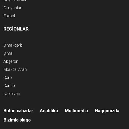
Əl oyunları
Futbol
REGİONLAR
Şimal-qərb
Şimal
Abşeron
Mərkəzi Aran
Qərb
Cənub
Naxçıvan
Bütün xəbərlər
Analitika
Multimedia
Haqqımızda
Bizimlə əlaqə