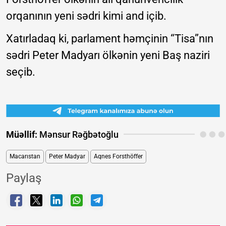
orqanının yeni sədri kimi and içib.
Xatırladaq ki, parlament həmçinin “Tisa”nın
sədri Peter Madyarı ölkənin yeni Baş naziri
seçib.
Müəllif:
Mənsur Rəğbətoğlu
Macarıstan
Peter Madyar
Aqnes Forsthöffer
Paylaş