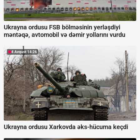
Ukrayna ordusu FSB bölməsinin yerləşdiyi
məntəqə, avtomobil və dəmir yollarını vurdu
4 Avqust 14:26
Ukrayna ordusu Xarkovda əks-hücuma keçdi