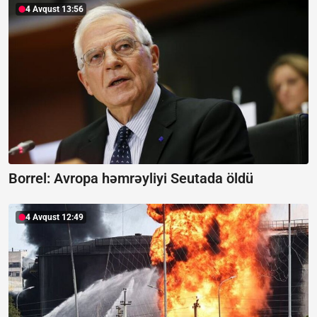
4 Avqust 13:56
Borrel:
Avropa həmrəyliyi Seutada öldü
4 Avqust 12:49