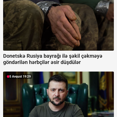
Donetskə Rusiya bayrağı ilə şəkil çəkməyə
göndərilən hərbçilər əsir düşdülər
5 Avqust 19:29