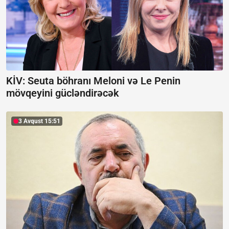
KİV: Seuta böhranı Meloni və Le Penin
mövqeyini gücləndirəcək
3 Avqust 15:51