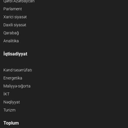
Qərbi Azərbaycan
Parlament
Xarici siyasət
Daxili siyasət
Qarabağ
Analitika
İqtisadiyyat
Kənd təsərrüfatı
Energetika
Maliyyə-sığorta
İKT
Nəqliyyat
Turizm
Toplum