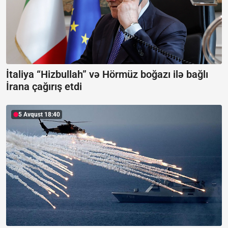
İtaliya “Hizbullah” və Hörmüz boğazı ilə bağlı
İrana çağırış etdi
5 Avqust 18:40