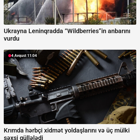
Ukrayna Leninqradda “Wildberries”in anbarını
vurdu
4 Avqust 11:04
Krımda hərbçi xidmət yoldaşlarını və üç mülki
şəxsi güllələdi