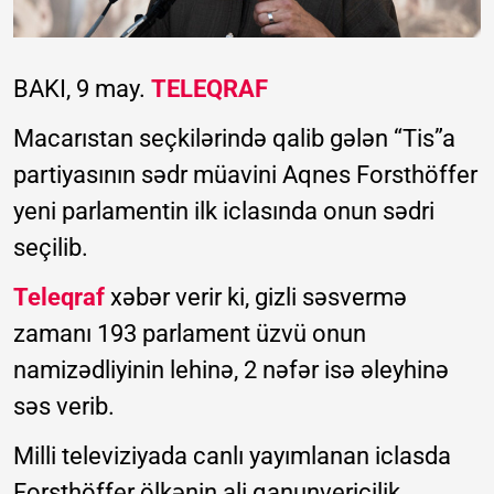
BAKI, 9 may.
TELEQRAF
Macarıstan seçkilərində qalib gələn “Tis”a
partiyasının sədr müavini Aqnes Forsthöffer
yeni parlamentin ilk iclasında onun sədri
seçilib.
Teleqraf
xəbər verir ki, gizli səsvermə
zamanı 193 parlament üzvü onun
namizədliyinin lehinə, 2 nəfər isə əleyhinə
səs verib.
Milli televiziyada canlı yayımlanan iclasda
Forsthöffer ölkənin ali qanunvericilik