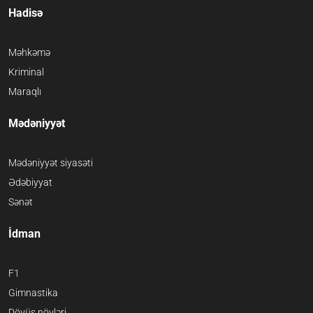
Hadisə
Məhkəmə
Kriminal
Maraqlı
Mədəniyyət
Mədəniyyət siyasəti
Ədəbiyyat
Sənət
İdman
F1
Gimnastika
Döyüş növləri