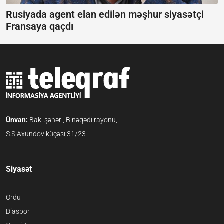
Rusiyada agent elan edilən məşhur siyasətçi
Fransaya qaçdı
Ünvan:
Bakı şəhəri, Binəqədi rayonu,
S.S.Axundov küçəsi 31/23
Siyasət
Ordu
Diaspor