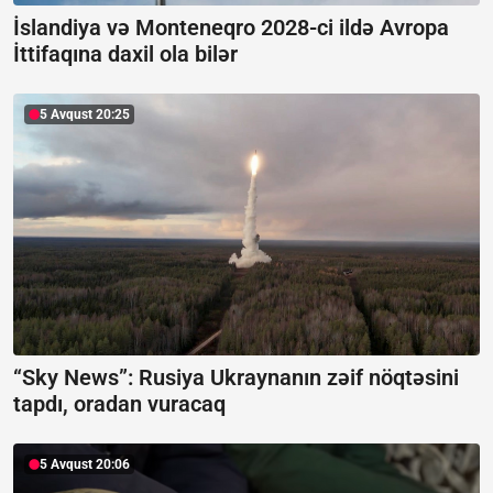
İslandiya və Monteneqro 2028-ci ildə Avropa
İttifaqına daxil ola bilər
5 Avqust 20:25
“Sky News”:
Rusiya Ukraynanın zəif nöqtəsini
tapdı, oradan vuracaq
5 Avqust 20:06