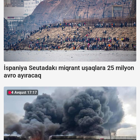
İspaniya Seutadakı miqrant uşaqlara 25 milyon
avro ayıracaq
4 Avqust 17:17