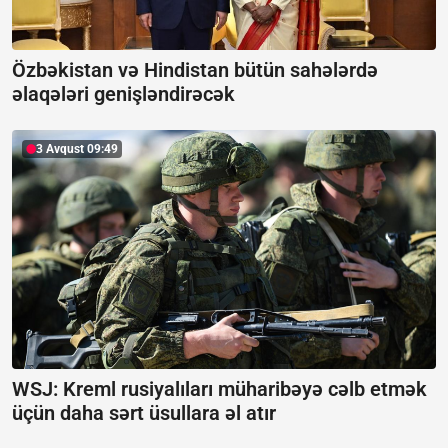
Özbəkistan və Hindistan bütün sahələrdə
əlaqələri genişləndirəcək
3 Avqust 09:49
WSJ: Kreml rusiyalıları müharibəyə cəlb etmək
üçün daha sərt üsullara əl atır