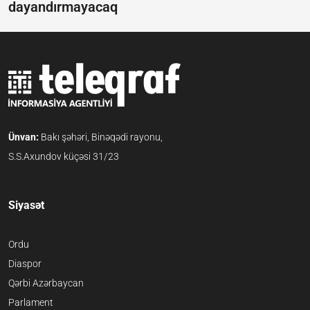
dayandırmayacaq
Ünvan:
Bakı şəhəri, Binəqədi rayonu,
S.S.Axundov küçəsi 31/23
Siyasət
Ordu
Diaspor
Qərbi Azərbaycan
Parlament