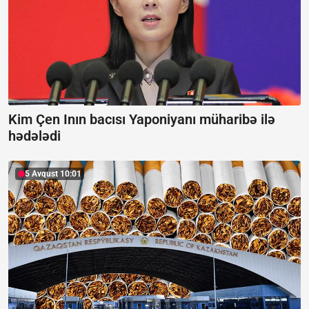
Kim Çen Inın bacısı Yaponiyanı müharibə ilə
hədələdi
5 Avqust 10:01