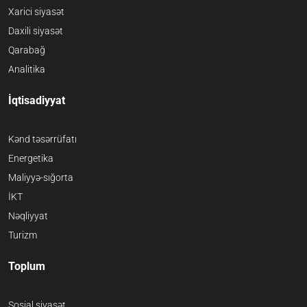
Xarici siyasət
Daxili siyasət
Qarabağ
Analitika
İqtisadiyyat
Kənd təsərrüfatı
Energetika
Maliyyə-sığorta
İKT
Nəqliyyat
Turizm
Toplum
Sosial siyasət