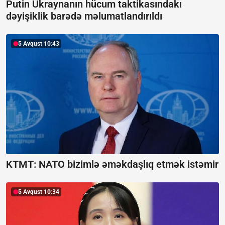
Putin Ukraynanın hücum taktikasındakı
dəyişiklik barədə məlumatlandırıldı
5 Avqust 10:43
KTMT:
NATO bizimlə əməkdaşlıq etmək istəmir
5 Avqust 10:34