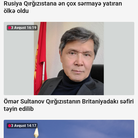
Rusiya Qırğızıstana ən çox sərmayə yatıran
ölkə oldu
3 Avqust 16:19
Ömər Sultanov Qırğızıstanın Britaniyadakı səfiri
təyin edilib
3 Avqust 14:17