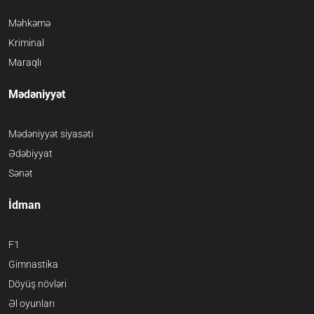
Məhkəmə
Kriminal
Maraqlı
Mədəniyyət
Mədəniyyət siyasəti
Ədəbiyyat
Sənət
İdman
F1
Gimnastika
Döyüş növləri
Əl oyunları