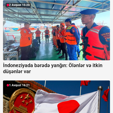
2 Avqust 15:20
İndoneziyada bərədə yanğın:
Ölənlər və itkin
düşənlər var
1 Avqust 16:21