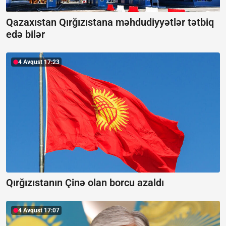
Qazaxıstan Qırğızıstana məhdudiyyətlər tətbiq
edə bilər
4 Avqust 17:23
Qırğızıstanın Çinə olan borcu azaldı
4 Avqust 17:07