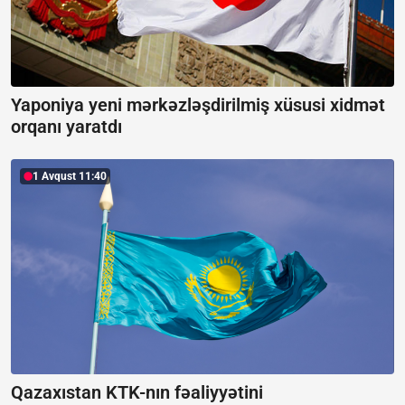
Yaponiya yeni mərkəzləşdirilmiş xüsusi xidmət
orqanı yaratdı
1 Avqust 11:40
Qazaxıstan KTK-nın fəaliyyətini