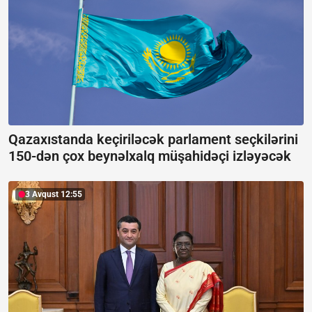
Qazaxıstanda keçiriləcək parlament seçkilərini
150-dən çox beynəlxalq müşahidəçi izləyəcək
3 Avqust 12:55