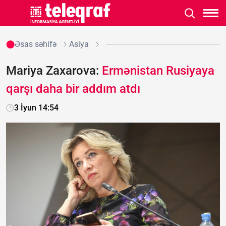
Əsas səhifə
Asiya
Mariya Zaxarova:
Ermənistan Rusiyaya
qarşı daha bir addım atdı
3 İyun 14:54