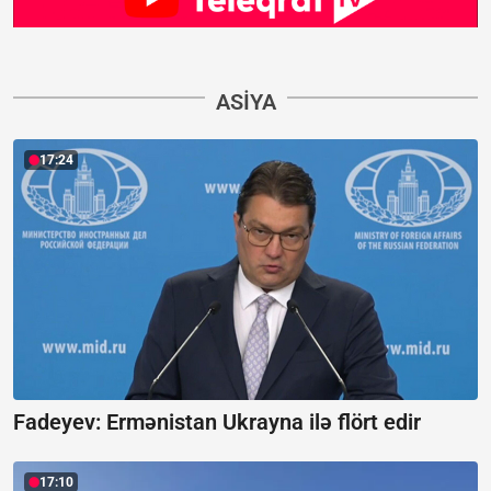
ASIYA
17:24
Fadeyev:
Ermənistan Ukrayna ilə flört edir
17:10