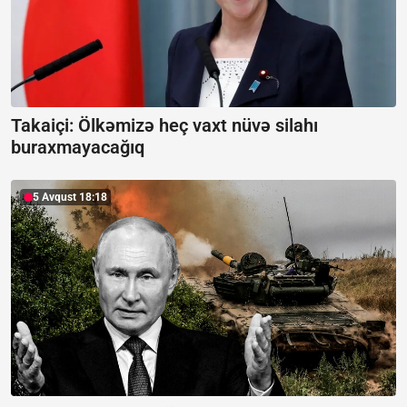
Takaiçi: Ölkəmizə heç vaxt nüvə silahı
buraxmayacağıq
5 Avqust 18:18