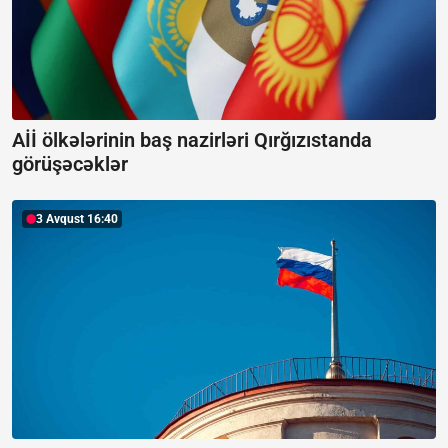
Aİİ ölkələrinin baş nazirləri Qırğızıstanda
görüşəcəklər
3 Avqust 16:40