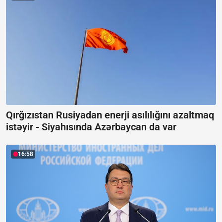
Qırğızıstan Rusiyadan enerji asılılığını azaltmaq
istəyir -
Siyahısında Azərbaycan da var
16:58