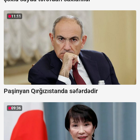
11:11
Paşinyan Qırğızıstanda səfərdədir
09:36