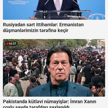
Rusiyadan sərt ittihamlar:
Ermənistan
düşmənlərimizin tərəfinə keçir
16:37
Pakistanda kütləvi nümayişlər:
İmran Xanın
çoxlu sayda tərəfdarı saxlanıldı