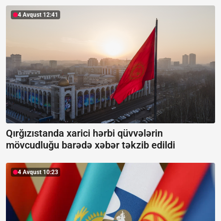
4 Avqust 12:41
Qırğızıstanda xarici hərbi qüvvələrin
mövcudluğu barədə xəbər təkzib edildi
4 Avqust 10:23