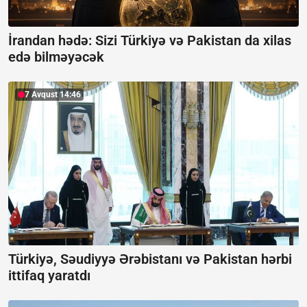
İrandan hədə: Sizi Türkiyə və Pakistan da xilas
edə bilməyəcək
7 Avqust 14:46
Türkiyə, Səudiyyə Ərəbistanı və Pakistan hərbi
ittifaq yaratdı