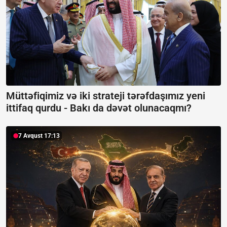
Müttəfiqimiz və iki strateji tərəfdaşımız yeni
ittifaq qurdu -
Bakı da dəvət olunacaqmı?
7 Avqust 17:13