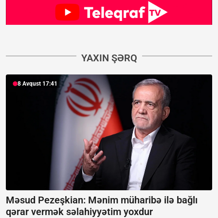
YAXIN ŞƏRQ
8 Avqust 17:41
Məsud Pezeşkian: Mənim müharibə ilə bağlı
qərar vermək səlahiyyətim yoxdur