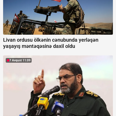
Livan ordusu ölkənin cənubunda yerləşən
yaşayış məntəqəsinə daxil oldu
7 Avqust 11:09