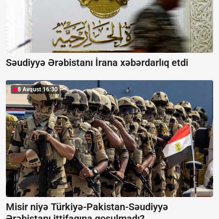
Səudiyyə Ərəbistanı İrana xəbərdarlıq etdi
8 Avqust 16:30
Misir niyə Türkiyə-Pakistan-Səudiyyə
Ərəbistanı ittifaqına qoşulmadı?