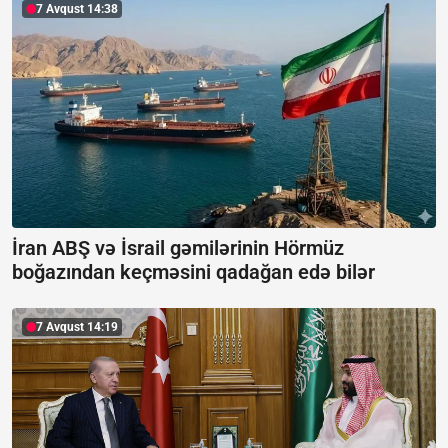
7 Avqust 14:38
İran ABŞ və İsrail gəmilərinin Hörmüz
boğazından keçməsini qadağan edə bilər
7 Avqust 14:19