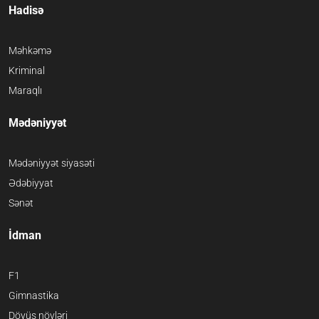
Hadisə
Məhkəmə
Kriminal
Maraqlı
Mədəniyyət
Mədəniyyət siyasəti
Ədəbiyyat
Sənət
İdman
F1
Gimnastika
Döyüş növləri