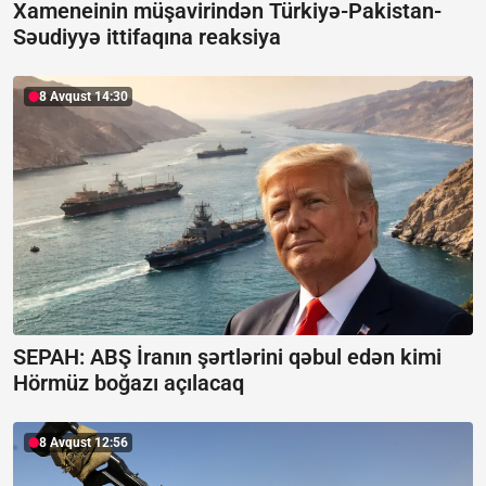
Xameneinin müşavirindən Türkiyə-Pakistan-
Səudiyyə ittifaqına reaksiya
8 Avqust 14:30
SEPAH: ABŞ İranın şərtlərini qəbul edən kimi
Hörmüz boğazı açılacaq
8 Avqust 12:56