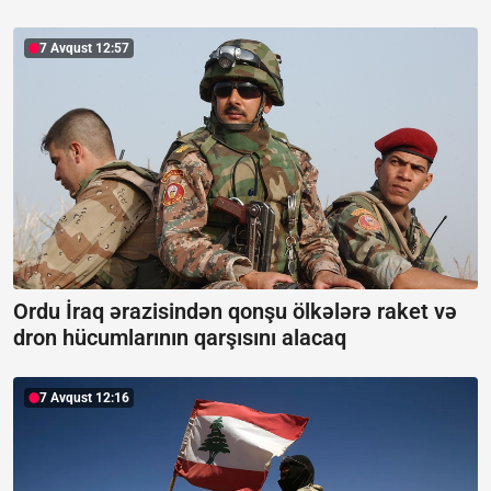
7 Avqust 12:57
Ordu İraq ərazisindən qonşu ölkələrə raket və
dron hücumlarının qarşısını alacaq
7 Avqust 12:16