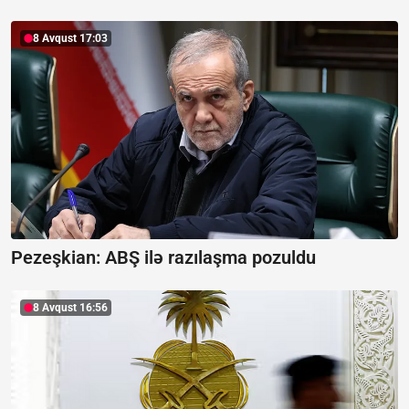
8 Avqust 17:03
Pezeşkian:
ABŞ ilə razılaşma pozuldu
8 Avqust 16:56