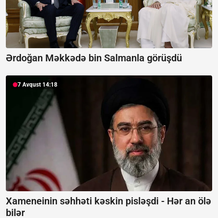
Ərdoğan Məkkədə bin Salmanla görüşdü
7 Avqust 14:18
Xameneinin səhhəti kəskin pisləşdi -
Hər an ölə
bilər