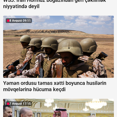
niyyətində deyil
8 Avqust 09:11
Yəmən ordusu təmas xətti boyunca husilərin
mövqelərinə hücuma keçdi
7 Avqust 17:15