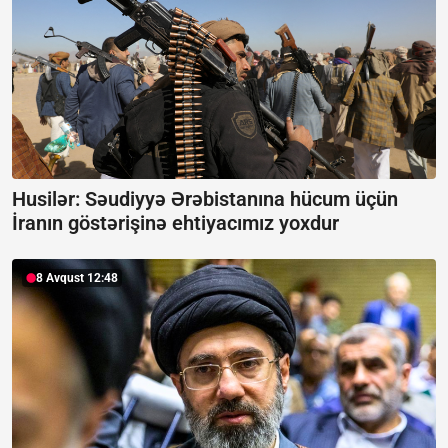
Husilər: Səudiyyə Ərəbistanına hücum üçün
İranın göstərişinə ehtiyacımız yoxdur
8 Avqust 12:48