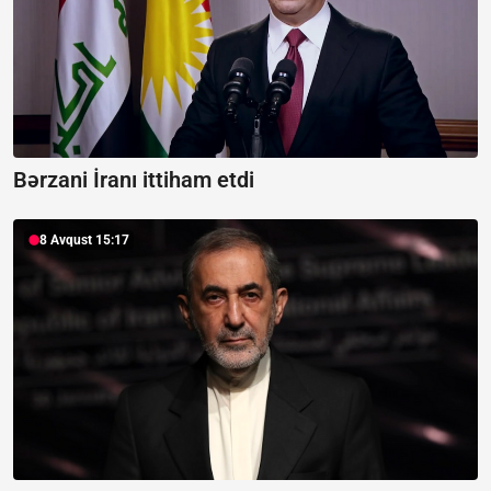
Bərzani İranı ittiham etdi
8 Avqust 15:17