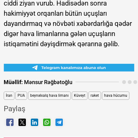
ciddi ziyan vurub. Hadisədən sonra
hakimiyyət orqanları bütün uçuşları
dayandırmaq və növbəti xəbərdarlığa qədər
digər hava limanlarına gələn uçuşların
istiqamətini dəyişdirmək qərarına gəlib.
Müəllif:
Mənsur Rəğbətoğlu
İran
PUA
beynəlxalq hava limanı
Küveyt
raket
hava hücumu
Paylaş