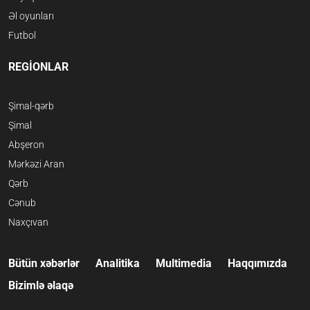
Əl oyunları
Futbol
REGİONLAR
Şimal-qərb
Şimal
Abşeron
Mərkəzi Aran
Qərb
Cənub
Naxçıvan
Bütün xəbərlər
Analitika
Multimedia
Haqqımızda
Bizimlə əlaqə