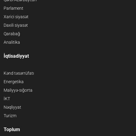
Parlament
Xarici siyasət
Daxili siyasət
Qarabağ
Analitika
İqtisadiyyat
Kənd təsərrüfatı
Energetika
Maliyyə-sığorta
İKT
Nəqliyyat
Turizm
Toplum