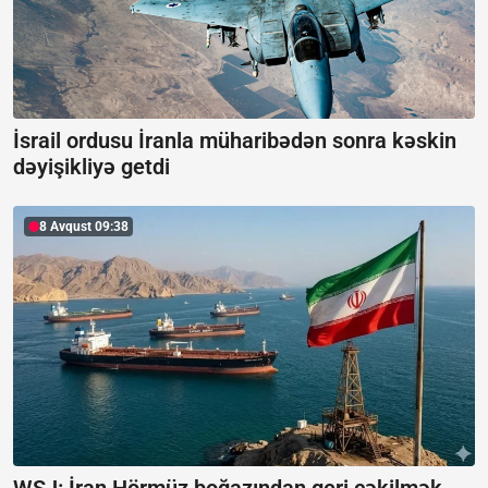
İsrail ordusu İranla müharibədən sonra kəskin
dəyişikliyə getdi
8 Avqust 09:38
WSJ: İran Hörmüz boğazından geri çəkilmək