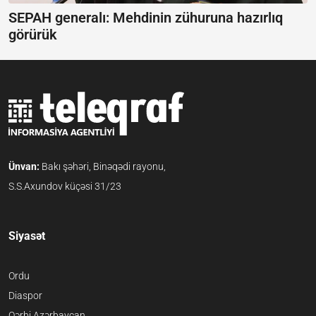
SEPAH generalı:
Mehdinin zühuruna hazırlıq
görürük
Ünvan:
Bakı şəhəri, Binəqədi rayonu,
S.S.Axundov küçəsi 31/23
Siyasət
Ordu
Diaspor
Qərbi Azərbaycan