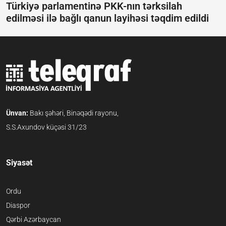
Türkiyə parlamentinə PKK-nın tərksilah
edilməsi ilə bağlı qanun layihəsi təqdim edildi
Ünvan:
Bakı şəhəri, Binəqədi rayonu,
S.S.Axundov küçəsi 31/23
Siyasət
Ordu
Diaspor
Qərbi Azərbaycan