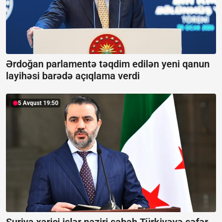
Ərdoğan parlamentə təqdim edilən yeni qanun
layihəsi barədə açıqlama verdi
5 Avqust 19:50
Suriya xarici işlər naziri sabah Türkiyəyə səfər