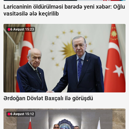
Laricaninin öldürülməsi barədə yeni xəbər:
Oğlu
vasitəsilə ələ keçirilib
6 Avqust 15:23
Ərdoğan Dövlət Baxçalı ilə görüşdü
6 Avqust 15:12