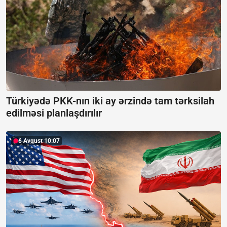
Türkiyədə PKK-nın iki ay ərzində tam tərksilah
edilməsi planlaşdırılır
6 Avqust 10:07