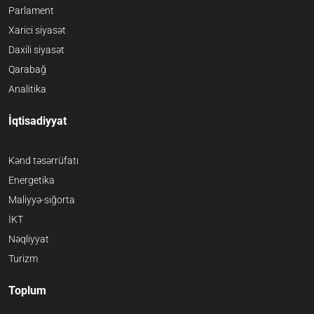
Parlament
Xarici siyasət
Daxili siyasət
Qarabağ
Analitika
İqtisadiyyat
Kənd təsərrüfatı
Energetika
Maliyyə-sığorta
İKT
Nəqliyyat
Turizm
Toplum