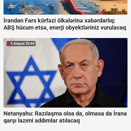
İrandan Fars körfəzi ölkələrinə xəbərdarlıq:
ABŞ hücum etsə, enerji obyektləriniz vurulacaq
5 Avqust 20:44
Netanyahu: Razılaşma olsa da, olmasa da İrana
qarşı lazımi addımlar atılacaq