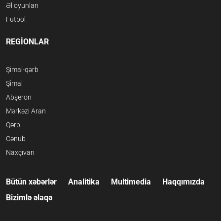
Əl oyunları
Futbol
REGİONLAR
Şimal-qərb
Şimal
Abşeron
Mərkəzi Aran
Qərb
Cənub
Naxçıvan
Bütün xəbərlər
Analitika
Multimedia
Haqqımızda
Bizimlə əlaqə