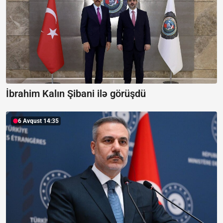
İbrahim Kalın Şibani ilə görüşdü
6 Avqust 14:35