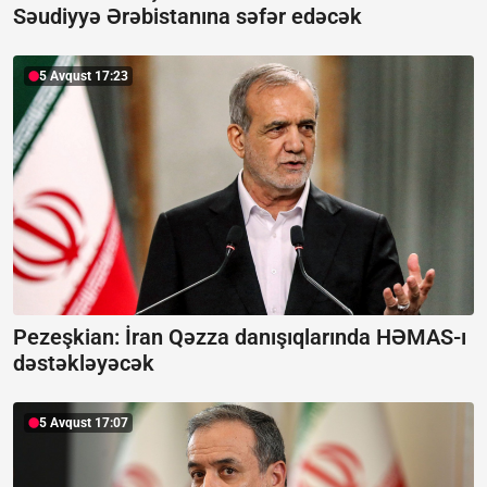
Səudiyyə Ərəbistanına səfər edəcək
5 Avqust 17:23
Pezeşkian: İran Qəzza danışıqlarında HƏMAS-ı
dəstəkləyəcək
5 Avqust 17:07