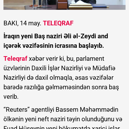
BAKI, 14 may.
TELEQRAF
İraqın yeni Baş naziri Əli əl-Zeydi and
içərək vəzifəsinin icrasına başlayıb.
Teleqraf
xəbər verir ki, bu, parlament
üzvlərinin Daxili İşlər Nazirliyi və Müdafiə
Nazirliyi də daxil olmaqla, əsas vəzifələr
barədə razılığa gəlməməsindən sonra baş
verib.
“Reuters” agentliyi Bassem Məhəmmədin
ölkənin yeni neft naziri təyin olunduğunu və
Fuad Hüseynin yeni hökumətdə xarici işlər