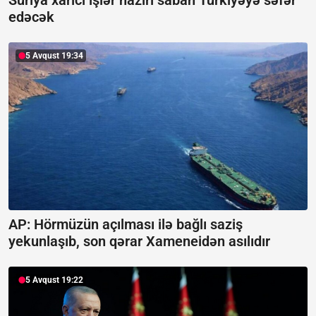
edəcək
5 Avqust 19:34
AP: Hörmüzün açılması ilə bağlı saziş
yekunlaşıb, son qərar Xameneidən asılıdır
5 Avqust 19:22