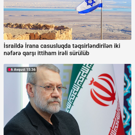
İsraildə İrana casusluqda təqsirləndirilən iki
nəfərə qarşı ittiham irəli sürülüb
6 Avqust 15:36