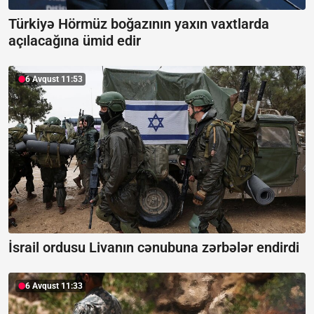
Türkiyə Hörmüz boğazının yaxın vaxtlarda
açılacağına ümid edir
6 Avqust 11:53
İsrail ordusu Livanın cənubuna zərbələr endirdi
6 Avqust 11:33