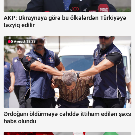
AKP: Ukraynaya görə bu ölkələrdən Türkiyəyə
təzyiq edilir
5 Avqust 18:33
Ərdoğanı öldürməyə cəhddə ittiham edilən şəxs
həbs olundu