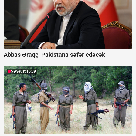
Abbas Əraqçi Pakistana səfər edəcək
5 Avqust 16:39