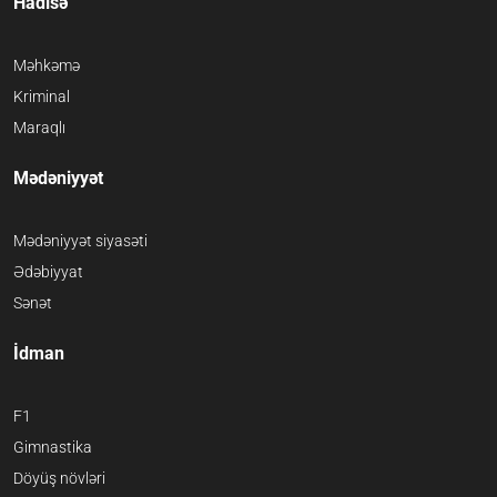
Hadisə
Məhkəmə
Kriminal
Maraqlı
Mədəniyyət
Mədəniyyət siyasəti
Ədəbiyyat
Sənət
İdman
F1
Gimnastika
Döyüş növləri