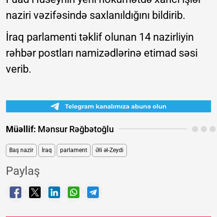
naziri vəzifəsində saxlanıldığını bildirib.
İraq parlamenti təklif olunan 14 nazirliyin
rəhbər postları namizədlərinə etimad səsi
verib.
Müəllif:
Mənsur Rəğbətoğlu
Baş nazir
İraq
parlament
Əli əl-Zeydi
Paylaş