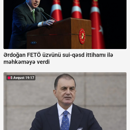
Ərdoğan FETÖ üzvünü sui-qəsd ittihamı ilə
məhkəməyə verdi
5 Avqust 19:17