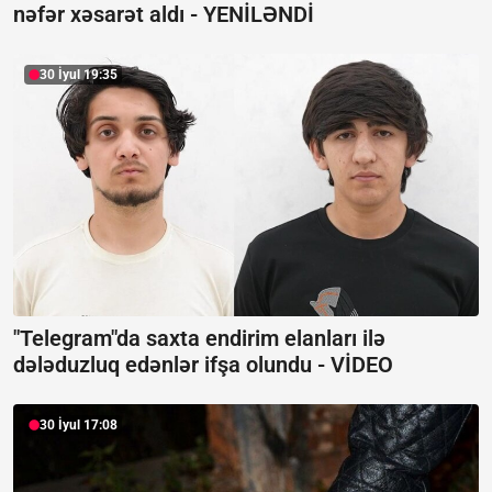
nəfər xəsarət aldı -
YENİLƏNDİ
30 İyul 19:35
"Telegram"da saxta endirim elanları ilə
dələduzluq edənlər ifşa olundu -
VİDEO
30 İyul 17:08