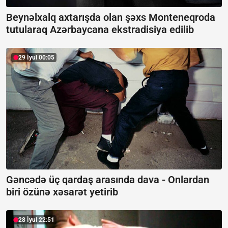
Beynəlxalq axtarışda olan şəxs Monteneqroda
tutularaq Azərbaycana ekstradisiya edilib
29 İyul 00:05
Gəncədə üç qardaş arasında dava -
Onlardan
biri özünə xəsarət yetirib
28 İyul 22:51