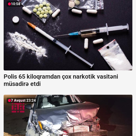
10:58
Polis 65 kiloqramdan çox narkotik vasitəni
müsadirə etdi
7 Avqust 23:24