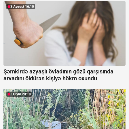
3 Avqust 16:10
Şəmkirdə azyaşlı övladının gözü qarşısında
arvadını öldürən kişiyə hökm oxundu
31 İyul 20:18