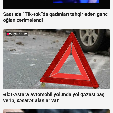
Saatlıda “Tik-tok”da qadınları təhqir edən gənc
oğlan cərimələndi
27 İyul 11:32
Ələt-Astara avtomobil yolunda yol qəzası baş
verib, xəsarət alanlar var