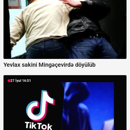
Yevlax sakini Mingəçevirdə döyülüb
27 İyul 16:51