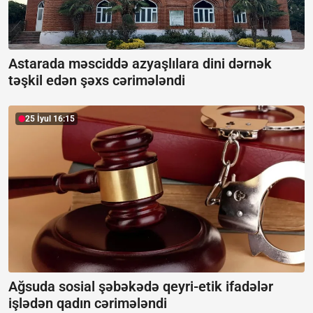
Astarada məsciddə azyaşlılara dini dərnək
təşkil edən şəxs cərimələndi
25 İyul 16:15
Ağsuda sosial şəbəkədə qeyri-etik ifadələr
işlədən qadın cərimələndi