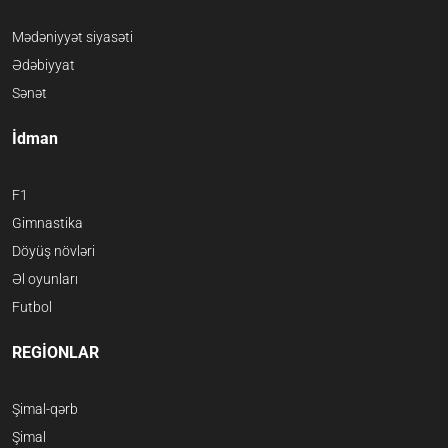
Mədəniyyət siyasəti
Ədəbiyyat
Sənət
İdman
F1
Gimnastika
Döyüş növləri
Əl oyunları
Futbol
REGİONLAR
Şimal-qərb
Şimal