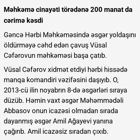
Məhkəmə cinayəti törədənə 200 manat da
cərimə kəsdi
Gəncə Hərbi Məhkəməsində əsgər yoldaşını
öldürməyə cəhd edən çavuş Vüsal
Cəfərovun məhkəməsi başa çatıb.
Vüsal Cəfərov xidmət etdiyi hərbi hissədə
manqa komandiri vəzifəsini daşıyıb. O,
2013-cü ilin noyabrın 8-də əsgərləri sıraya
düzüb. Həmin vaxt əsgər Məhəmmədəli
Abbasov onun icazəsi olmadan sırada
dayanmış əsgər Amil Ağayevi yanına
çağırıb. Amil icazəsiz sıradan çıxıb.