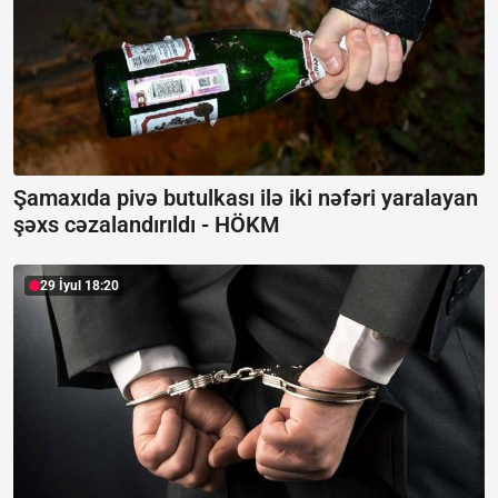
Şamaxıda pivə butulkası ilə iki nəfəri yaralayan
şəxs cəzalandırıldı -
HÖKM
29 İyul 18:20