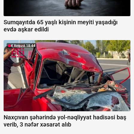
Sumqayıtda 65 yaşlı kişinin meyiti yaşadığı
evdə aşkar edildi
4 Avqust 18:44
Naxçıvan şəhərində yol-nəqliyyat hadisəsi baş
verib, 3 nəfər xəsarət alıb