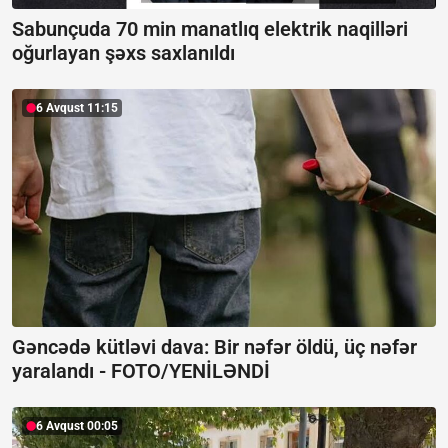
Sabunçuda 70 min manatlıq elektrik naqilləri
oğurlayan şəxs saxlanıldı
6 Avqust 11:15
Gəncədə kütləvi dava: Bir nəfər öldü, üç nəfər
yaralandı -
FOTO/YENİLƏNDİ
6 Avqust 00:05