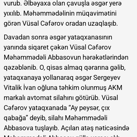
vurub. Əlbəyaxa olan çavuşla əsgər yerə
yıxılıb. Məhəmmədəlinin müqavimətini
görən Vüsal Cəfərov oradan uzaqlaşıb.
Davadan sonra əsgər yataqxanasının
yanında siqaret çəkən Vüsal Cəfərov
Məhəmmədəli Abbasovun hərəkətlərindən
qəzəblənib. O, qisas almaq qərarına gəlib,
yataqxanaya yollanaraq əsgər Sergeyev
Vitalik İvan oğluna təhkim olunmuş AKM
markalı avtomat silahını götürüb. Vüsal
Cəfərov yataqxanada “Ay peysər, çıx
qabağa” deyib, silahı Məhəmmədəli
Abbasova tuşlayıb. Açılan atəş nəticəsində