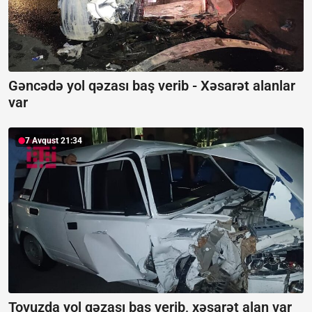
Gəncədə yol qəzası baş verib -
Xəsarət alanlar
var
7 Avqust 21:34
Tovuzda yol qəzası baş verib, xəsarət alan var