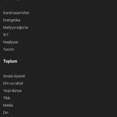
Kənd təsərrüfatı
Energetika
Maliyyə-sığorta
İKT
Nəqliyyat
Turizm
Toplum
Sosial siyasət
Elm və təhsil
Yaşıl dünya
Tibb
Media
Din