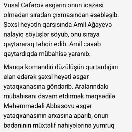
Vüsal Cəfərov əsgərin onun icazəsi
olmadan sıradan çıxmasından əsəbləşib.
Şəxsi heyətin qarşısında Amil Ağayevə
nalayiq söyüşlər söyüb, onu sıraya
qaytararaq təhqir edib. Amil cavab
qaytardıqda mübahisə yaranıb.
Manqa komandiri düzülüşün qurtardığını
elan edərək şəxsi heyəti əsgər
yataqxanasına göndərib. Aralarındakı
mübahisəni davam etdirmək məqsədilə
Məhəmmədəli Abbasovu əsgər
yataqxanasının arxasına aparıb, onun
bədəninin müxtəlif nahiyələrinə yumruq