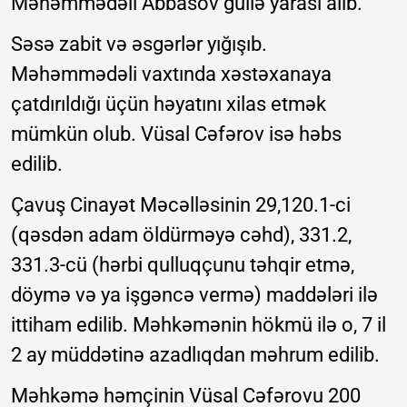
Məhəmmədəli Abbasov güllə yarası alıb.
Səsə zabit və əsgərlər yığışıb.
Məhəmmədəli vaxtında xəstəxanaya
çatdırıldığı üçün həyatını xilas etmək
mümkün olub. Vüsal Cəfərov isə həbs
edilib.
Çavuş Cinayət Məcəlləsinin 29,120.1-ci
(qəsdən adam öldürməyə cəhd), 331.2,
331.3-cü (hərbi qulluqçunu təhqir etmə,
döymə və ya işgəncə vermə) maddələri ilə
ittiham edilib. Məhkəmənin hökmü ilə o, 7 il
2 ay müddətinə azadlıqdan məhrum edilib.
Məhkəmə həmçinin Vüsal Cəfərovu 200