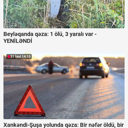
Beyləqanda qəza:
1 ölü, 3 yaralı var -
YENİLƏNDİ
31 İyul 14:10
Xankəndi-Şuşa yolunda qəza: Bir nəfər öldü, bir