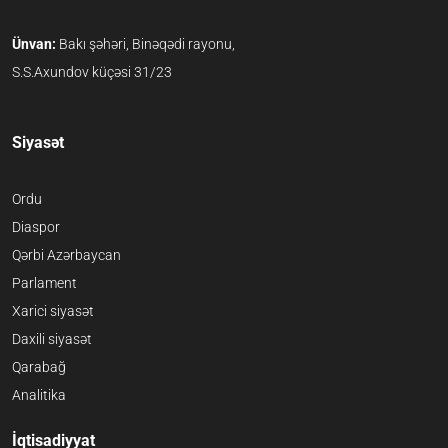
Ünvan:
Bakı şəhəri, Binəqədi rayonu,
S.S.Axundov küçəsi 31/23
Siyasət
Ordu
Diaspor
Qərbi Azərbaycan
Parlament
Xarici siyasət
Daxili siyasət
Qarabağ
Analitika
İqtisadiyyat