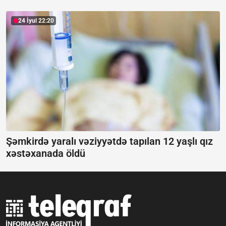
24 İyul 22:20
Şəmkirdə yaralı vəziyyətdə tapılan 12 yaşlı qız
xəstəxanada öldü