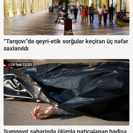
“Tarqovı”da qeyri-etik sorğular keçirən üç nəfər
saxlanıldı
24 İyul 12:53
Sumqayıt şəhərində ölümlə nəticələnən hadisə