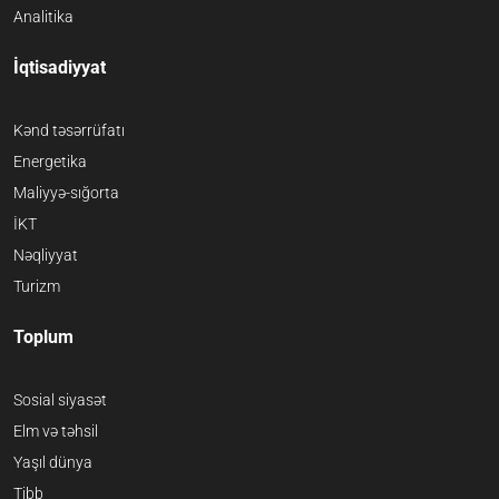
Analitika
İqtisadiyyat
Kənd təsərrüfatı
Energetika
Maliyyə-sığorta
İKT
Nəqliyyat
Turizm
Toplum
Sosial siyasət
Elm və təhsil
Yaşıl dünya
Tibb