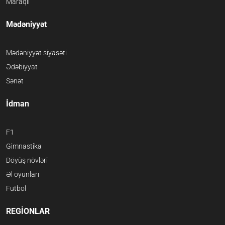
Maraqlı
Mədəniyyət
Mədəniyyət siyasəti
Ədəbiyyat
Sənət
İdman
F1
Gimnastika
Döyüş növləri
Əl oyunları
Futbol
REGİONLAR