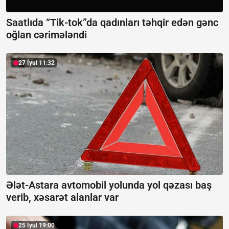
Saatlıda “Tik-tok”da qadınları təhqir edən gənc
oğlan cərimələndi
27 İyul 11:32
Ələt-Astara avtomobil yolunda yol qəzası baş
verib, xəsarət alanlar var
25 İyul 19:00