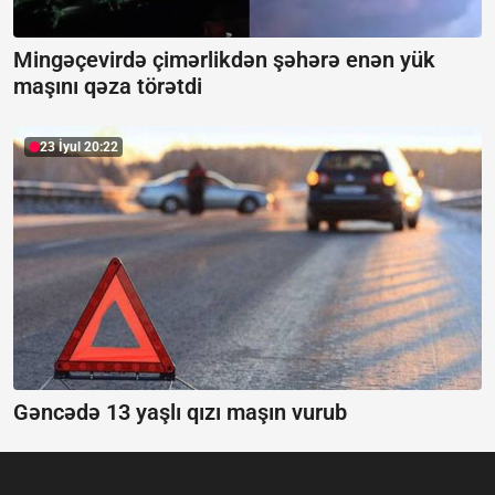
Mingəçevirdə çimərlikdən şəhərə enən yük
maşını qəza törətdi
23 İyul 20:22
Gəncədə 13 yaşlı qızı maşın vurub