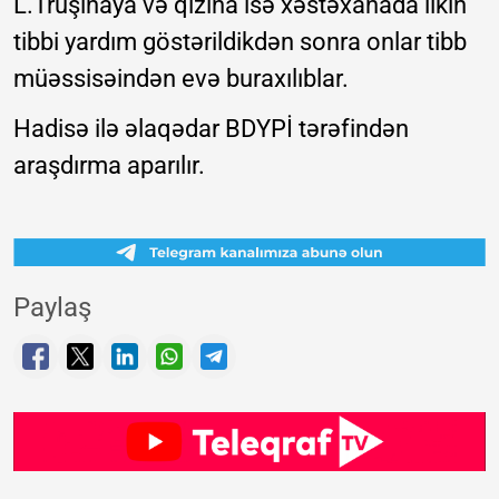
L.Truşinaya və qızına isə xəstəxanada ilkin
tibbi yardım göstərildikdən sonra onlar tibb
müəssisəindən evə buraxılıblar.
Hadisə ilə əlaqədar BDYPİ tərəfindən
araşdırma aparılır.
Paylaş