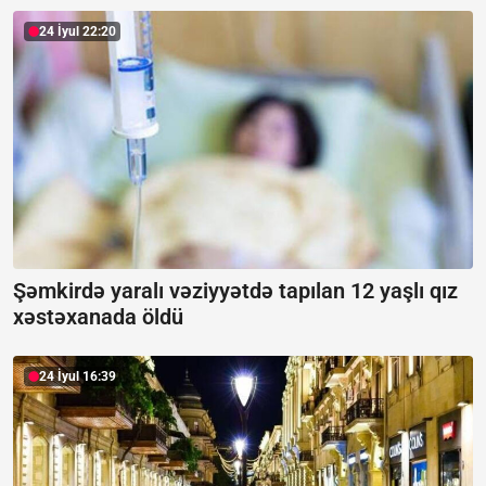
24 İyul 22:20
Şəmkirdə yaralı vəziyyətdə tapılan 12 yaşlı qız
xəstəxanada öldü
24 İyul 16:39