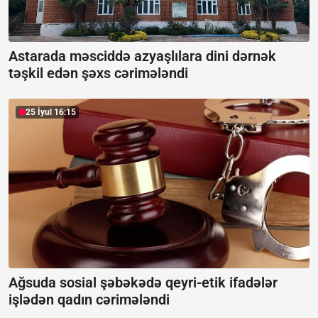
Astarada məsciddə azyaşlılara dini dərnək
təşkil edən şəxs cərimələndi
25 İyul 16:15
Ağsuda sosial şəbəkədə qeyri-etik ifadələr
işlədən qadın cərimələndi