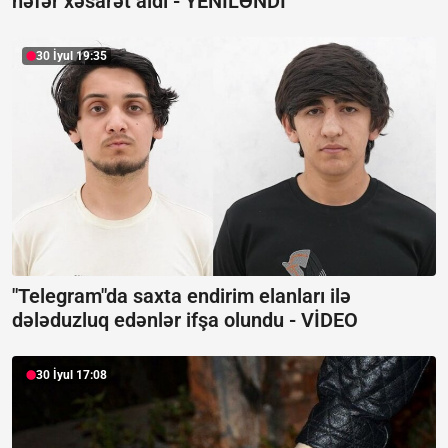
nəfər xəsarət aldı -
YENİLƏNDİ
30 İyul 19:35
"Telegram"da saxta endirim elanları ilə
dələduzluq edənlər ifşa olundu -
VİDEO
30 İyul 17:08