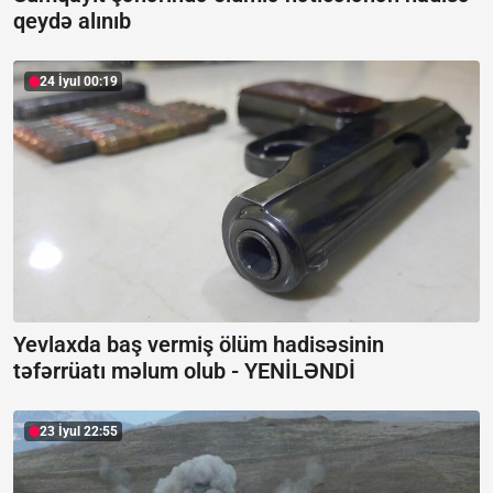
qeydə alınıb
24 İyul 00:19
Yevlaxda baş vermiş ölüm hadisəsinin
təfərrüatı məlum olub -
YENİLƏNDİ
23 İyul 22:55