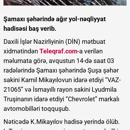
Şamaxı şəhərində ağır yol-nəqliyyat
hadisəsi baş verib.
Daxili İşlər Nazirliyinin (DİN) mətbuat
xidmətindən
Teleqraf.com
-a verilən
məlumata görə, avqustun 14-də saat 03
radələrində Şamaxı şəhərində Şuşa şəhər
sakini Kamil Mikayılovun idarə etdiyi “VAZ-
21065” və İsmayıllı rayon sakini Lyudmila
Truşinanın idarə etdiyi “Chevrolet” markalı
avtomobilləri toqquşub.
Nəticədə K.Mikayılov hadisə yerində ölüb.