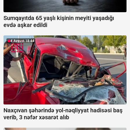
Sumqayıtda 65 yaşlı kişinin meyiti yaşadığı
evdə aşkar edildi
4 Avqust 18:44
Naxçıvan şəhərində yol-nəqliyyat hadisəsi baş
verib, 3 nəfər xəsarət alıb