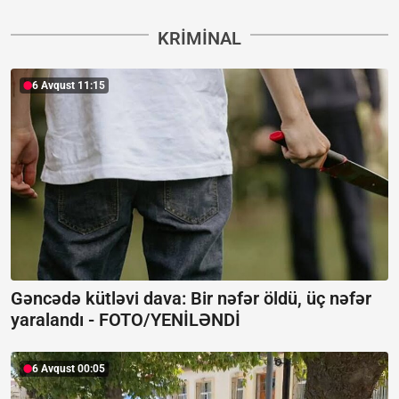
KRIMINAL
6 Avqust 11:15
Gəncədə kütləvi dava: Bir nəfər öldü, üç nəfər
yaralandı -
FOTO/YENİLƏNDİ
6 Avqust 00:05