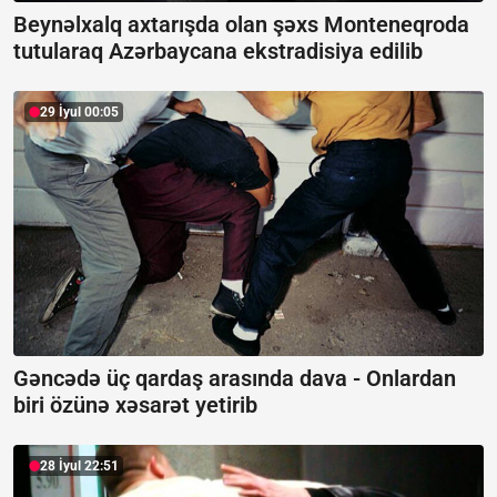
Beynəlxalq axtarışda olan şəxs Monteneqroda
tutularaq Azərbaycana ekstradisiya edilib
29 İyul 00:05
Gəncədə üç qardaş arasında dava -
Onlardan
biri özünə xəsarət yetirib
28 İyul 22:51