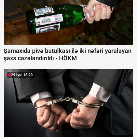
Şamaxıda pivə butulkası ilə iki nəfəri yaralayan
şəxs cəzalandırıldı -
HÖKM
29 İyul 18:20