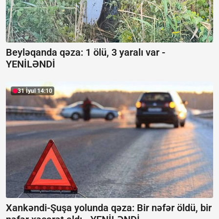
Beyləqanda qəza:
1 ölü, 3 yaralı var -
YENİLƏNDİ
31 İyul 14:10
Xankəndi-Şuşa yolunda qəza: Bir nəfər öldü, bir