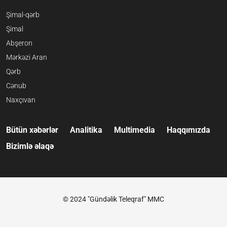
Şimal-qərb
Şimal
Abşeron
Mərkəzi Aran
Qərb
Cənub
Naxçıvan
Bütün xəbərlər
Analitika
Multimedia
Haqqımızda
Bizimlə əlaqə
© 2024 "Gündəlik Teleqraf" MMC