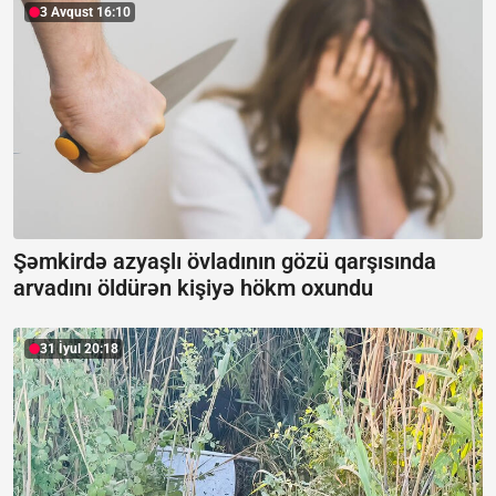
3 Avqust 16:10
Şəmkirdə azyaşlı övladının gözü qarşısında
arvadını öldürən kişiyə hökm oxundu
31 İyul 20:18