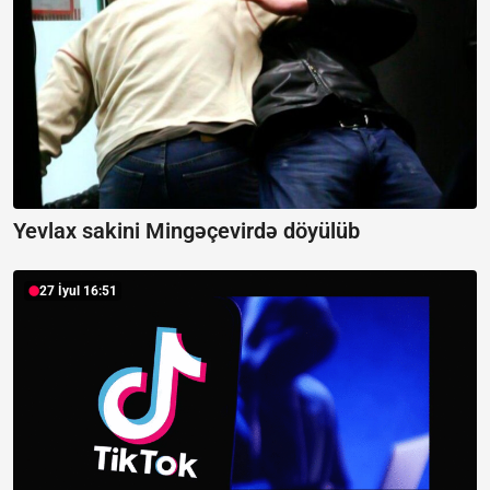
Yevlax sakini Mingəçevirdə döyülüb
27 İyul 16:51