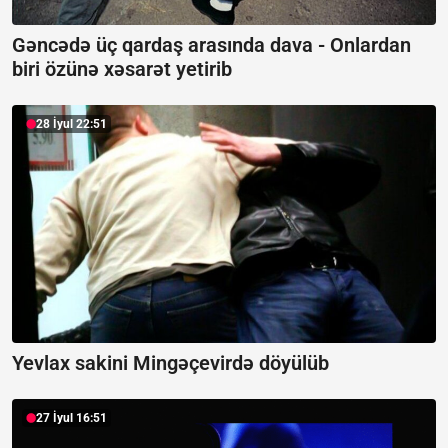
Gəncədə üç qardaş arasında dava -
Onlardan
biri özünə xəsarət yetirib
28 İyul 22:51
Yevlax sakini Mingəçevirdə döyülüb
27 İyul 16:51