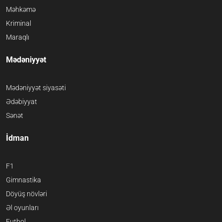
Məhkəmə
Kriminal
Maraqlı
Mədəniyyət
Mədəniyyət siyasəti
Ədəbiyyat
Sənət
İdman
F1
Gimnastika
Döyüş növləri
Əl oyunları
Futbol