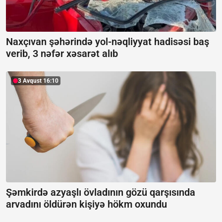
Naxçıvan şəhərində yol-nəqliyyat hadisəsi baş
verib, 3 nəfər xəsarət alıb
3 Avqust 16:10
Şəmkirdə azyaşlı övladının gözü qarşısında
arvadını öldürən kişiyə hökm oxundu