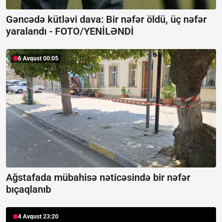
Gəncədə kütləvi dava: Bir nəfər öldü, üç nəfər
yaralandı -
FOTO/YENİLƏNDİ
6 Avqust 00:05
Ağstafada mübahisə nəticəsində bir nəfər
bıçaqlanıb
4 Avqust 23:20