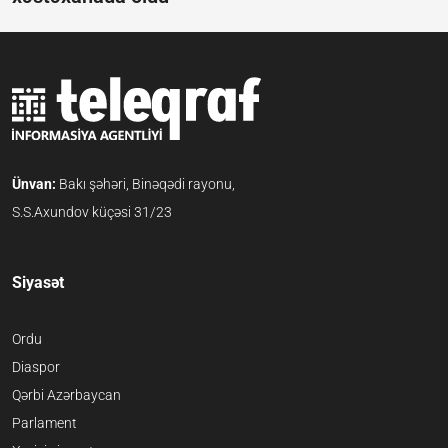
Ünvan:
Bakı şəhəri, Binəqədi rayonu,
S.S.Axundov küçəsi 31/23
Siyasət
Ordu
Diaspor
Qərbi Azərbaycan
Parlament