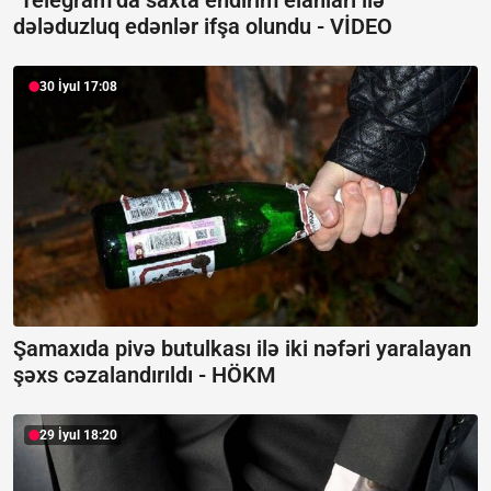
dələduzluq edənlər ifşa olundu -
VİDEO
30 İyul 17:08
Şamaxıda pivə butulkası ilə iki nəfəri yaralayan
şəxs cəzalandırıldı -
HÖKM
29 İyul 18:20