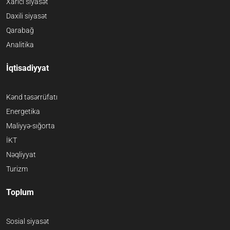
Xarici siyasət
Daxili siyasət
Qarabağ
Analitika
İqtisadiyyat
Kənd təsərrüfatı
Energetika
Maliyyə-sığorta
İKT
Nəqliyyat
Turizm
Toplum
Sosial siyasət