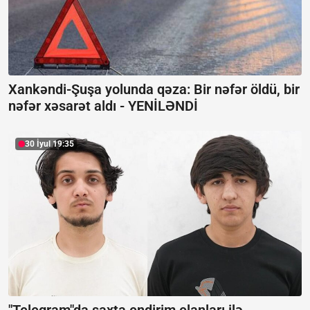
Xankəndi-Şuşa yolunda qəza: Bir nəfər öldü, bir
nəfər xəsarət aldı -
YENİLƏNDİ
30 İyul 19:35
"Telegram"da saxta endirim elanları ilə