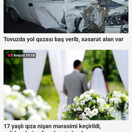
Tovuzda yol qəzası baş verib, xəsarət alan var
7 Avqust 19:18
17 yaşlı qıza nişan mərasimi keçirildi,