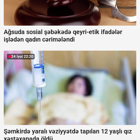
Ağsuda sosial şəbəkədə qeyri-etik ifadələr
işlədən qadın cərimələndi
24 İyul 22:20
Şəmkirdə yaralı vəziyyətdə tapılan 12 yaşlı qız
xəstəxanada öldü