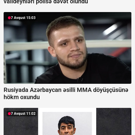
valideynləri polisə dəvət olundu
7 Avqust 15:03
Rusiyada Azərbaycan əsilli MMA döyüşçüsünə
hökm oxundu
7 Avqust 11:02