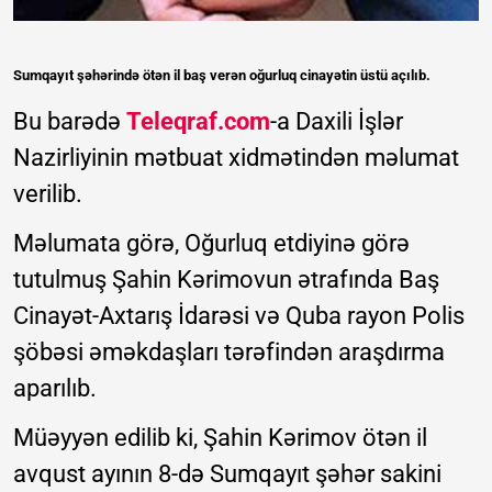
Sumqayıt şəhərində ötən il baş verən oğurluq cinayətin üstü açılıb.
Bu barədə
Teleqraf.com
-a Daxili İşlər
Nazirliyinin mətbuat xidmətindən məlumat
verilib.
Məlumata görə, Oğurluq etdiyinə görə
tutulmuş Şahin Kərimovun ətrafında Baş
Cinayət-Axtarış İdarəsi və Quba rayon Polis
şöbəsi əməkdaşları tərəfindən araşdırma
aparılıb.
Müəyyən edilib ki, Şahin Kərimov ötən il
avqust ayının 8-də Sumqayıt şəhər sakini