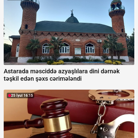
Astarada məsciddə azyaşlılara dini dərnək
təşkil edən şəxs cərimələndi
25 İyul 16:15