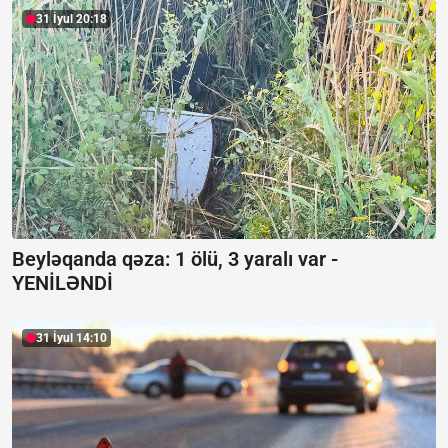
31 İyul 20:18
Beyləqanda qəza:
1 ölü, 3 yaralı var -
YENİLƏNDİ
31 İyul 14:10