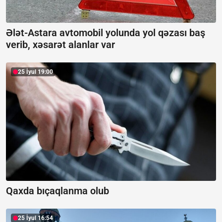
Ələt-Astara avtomobil yolunda yol qəzası baş
verib, xəsarət alanlar var
25 İyul 19:00
Qaxda bıçaqlanma olub
25 İyul 16:54