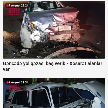
7 Avqust 23:24
Gəncədə yol qəzası baş verib -
Xəsarət alanlar
var
7 Avqust 21:34