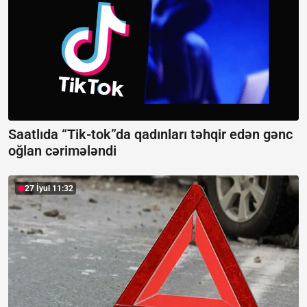
Saatlıda “Tik-tok”da qadınları təhqir edən gənc
oğlan cərimələndi
27 İyul 11:32