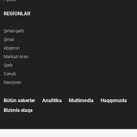
REGİONLAR
Şimal-qərb
Şimal
Abşeron
Mərkəzi Aran
Qərb
Cənub
Naxçıvan
Bütün xəbərlər
Analitika
Multimedia
Haqqımızda
Bizimlə əlaqə