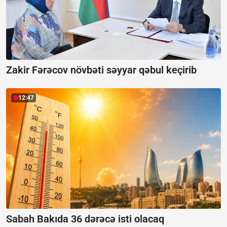
Zakir Fərəcov növbəti səyyar qəbul keçirib
12:47
Sabah Bakıda 36 dərəcə isti olacaq