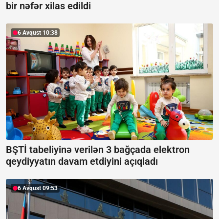
bir nəfər xilas edildi
6 Avqust 10:38
BŞTİ tabeliyinə verilən 3 bağçada elektron
qeydiyyatın davam etdiyini açıqladı
6 Avqust 09:53