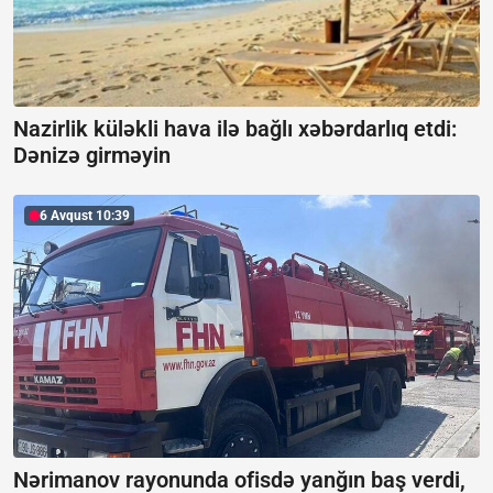
Nazirlik küləkli hava ilə bağlı xəbərdarlıq etdi:
Dənizə girməyin
6 Avqust 10:39
Nərimanov rayonunda ofisdə yanğın baş verdi,