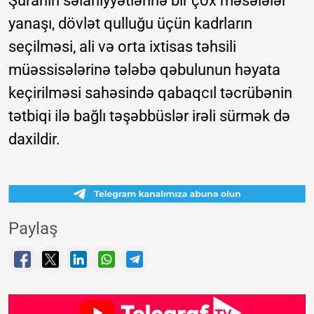
Şuranın səlahiyyətlərinə bir çox məsələlər
yanaşı, dövlət qulluğu üçün kadrların
seçilməsi, ali və orta ixtisas təhsili
müəssisələrinə tələbə qəbulunun həyata
keçirilməsi sahəsində qabaqcıl təcrübənin
tətbiqi ilə bağlı təşəbbüslər irəli sürmək də
daxildir.
Paylaş