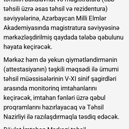
təhsili üzrə əsas təhsil və rezidentura)
səviyyələrinə, Azərbaycan Milli Elmlər
Akademiyasında magistratura səviyyəsinə
mərkəzləşdirilmiş qaydada tələbə qəbulunu
həyata keçirəcək.
Mərkəz həm də yekun qiymətləndirmənin
(attestasiyanın) təşkili məqsədi ilə ümumi
təhsil müəssisələrinin V-XI sinif şagirdləri
arasında monitorinq imtahanlarını
keçirəcək, imtahan fənləri üzrə qəbul
proqramlarını hazırlayacaq və Təhsil
Nazirliyi ilə razılaşdırmaqla təsdiq edəcək.