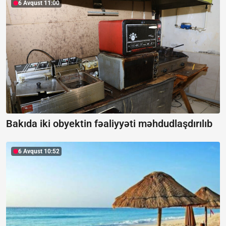
6 Avqust 11:00
Bakıda iki obyektin fəaliyyəti məhdudlaşdırılıb
6 Avqust 10:52