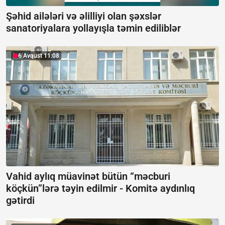
Şəhid ailələri və əlilliyi olan şəxslər
sanatoriyalara yollayışla təmin ediliblər
6 Avqust 11:08
Vahid aylıq müavinət bütün “məcburi
köçkün”lərə təyin edilmir -
Komitə aydınlıq
gətirdi