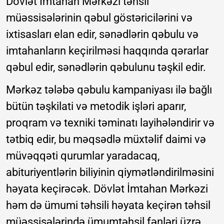
Dövlət İmtahan Mərkəzi təhsil
müəssisələrinin qəbul göstəricilərini və
ixtisasları elan edir, sənədlərin qəbulu və
imtahanların keçirilməsi haqqında qərarlar
qəbul edir, sənədlərin qəbulunu təşkil edir.
Mərkəz tələbə qəbulu kampaniyası ilə bağlı
bütün təşkilati və metodik işləri aparır,
proqram və texniki təminatı layihələndirir və
tətbiq edir, bu məqsədlə müxtəlif daimi və
müvəqqəti qurumlar yaradacaq,
abituriyentlərin biliyinin qiymətləndirilməsini
həyata keçirəcək. Dövlət İmtahan Mərkəzi
həm də ümumi təhsili həyata keçirən təhsil
müəssisələrində ümumtəhsil fənləri üzrə