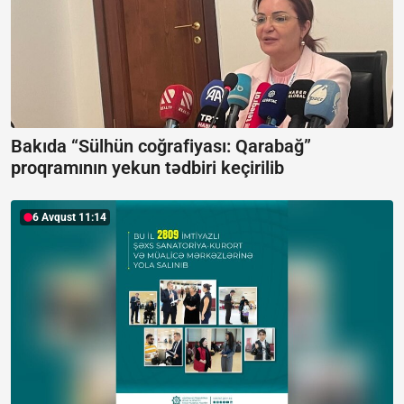
Bakıda “Sülhün coğrafiyası: Qarabağ”
proqramının yekun tədbiri keçirilib
6 Avqust 11:14