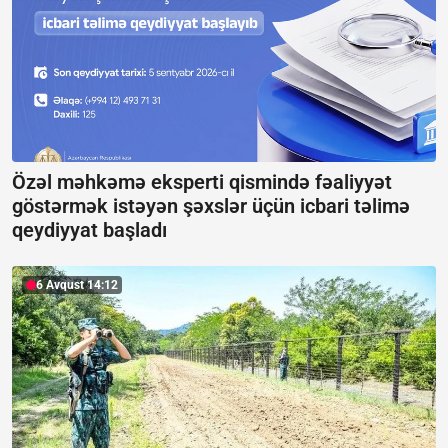
Özəl məhkəmə eksperti qismində fəaliyyət
göstərmək istəyən şəxslər üçün icbari təlimə
qeydiyyat başladı
6 Avqust 14:12