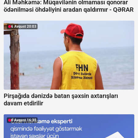
Ali Məhkəmə: Müqavilənin olmaması qonorar
ödənilməsi öhdəliyini aradan qaldırmır -
QƏRAR
6 Avqust 20:03
Pirşağıda dənizdə batan şəxsin axtarışları
davam etdirilir
6 Avqust 16:35