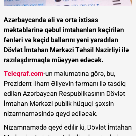
Azərbaycanda ali və orta ixtisas
məktəblərinə qəbul imtahanları keçirilən
fənləri və keçid ballarını yeni yaradılan
Dövlət İmtahan Mərkəzi Təhsil Nazirliyi ilə
razılaşdırmaqla müəyyən edəcək.
Teleqraf.com
-un məlumatına görə, bu,
Prezident İlham Əliyevin fərmanı ilə təsdiq
edilən Azərbaycan Respublikasının Dövlət
İmtahan Mərkəzi publik hüquqi şəxsin
nizamnaməsində qeyd ediləcək.
Nizamnamədə qeyd edilir ki, Dövlət İmtahan