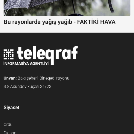
Bu rayonlarda yağış yağıb -
FAKTİKİ HAVA
Ünvan:
Bakı şəhəri, Binəqədi rayonu,
S.S.Axundov küçəsi 31/23
Siyasət
Ordu
Diaspor