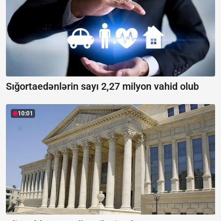
Sığortaedənlərin sayı 2,27 milyon vahid olub
10:01