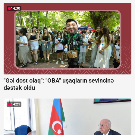
14:30
"Gəl dost olaq": "OBA" uşaqların sevincinə
dəstək oldu
14:21