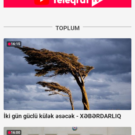
TOPLUM
16:15
İki gün güclü külək əsəcək -
XƏBƏRDARLIQ
16:00