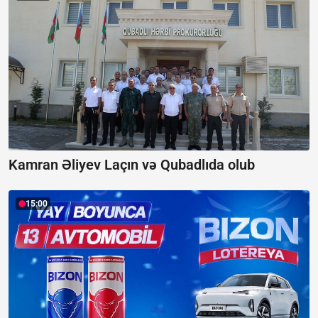
Kamran Əliyev Laçın və Qubadlıda olub
15:00