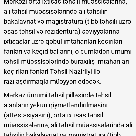
Mərkəzi orta ixtisas təhsili müəssisələrinə,
ali təhsil müəssisələrində ali təhsilin
bakalavriat və magistratura (tibb təhsili üzrə
əsas təhsil və rezidentura) səviyyələrinə
ixtisaslar üzrə qəbul imtahanları keçirilən
fənləri və keçid ballarını, o cümlədən ümumi
təhsil müəssisələrində buraxılış imtahanları
keçirilən fənləri Təhsil Nazirliyi ilə
razılaşdırmaqla müəyyən edəcək.
Mərkəz ümumi təhsil pilləsində təhsil
alanların yekun qiymətləndirilməsini
(attestasiyasını), orta ixtisas təhsili
müəssisələrinə, ali təhsil müəssisələrində ali
təhsilin bakalavriat və magistratura (tibb