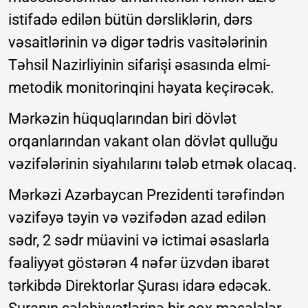
istifadə edilən bütün dərsliklərin, dərs
vəsaitlərinin və digər tədris vasitələrinin
Təhsil Nazirliyinin sifarişi əsasında elmi-
metodik monitorinqini həyata keçirəcək.
Mərkəzin hüquqlarından biri dövlət
orqanlarından vakant olan dövlət qulluğu
vəzifələrinin siyahılarını tələb etmək olacaq.
Mərkəzi Azərbaycan Prezidenti tərəfindən
vəzifəyə təyin və vəzifədən azad edilən
sədr, 2 sədr müavini və ictimai əsaslarla
fəaliyyət göstərən 4 nəfər üzvdən ibarət
tərkibdə Direktorlar Şurası idarə edəcək.