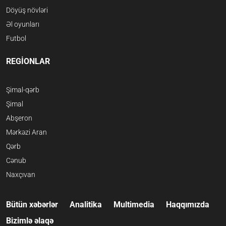
Döyüş növləri
Əl oyunları
Futbol
REGİONLAR
Şimal-qərb
Şimal
Abşeron
Mərkəzi Aran
Qərb
Cənub
Naxçıvan
Bütün xəbərlər
Analitika
Multimedia
Haqqımızda
Bizimlə əlaqə