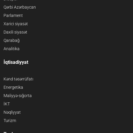
Qərbi Azərbaycan
Parlament
Xarici siyasət
Daxili siyasət
Qarabağ
Analitika
İqtisadiyyat
Kənd təsərrüfatı
Energetika
Maliyyə-sığorta
İKT
Nəqliyyat
Turizm