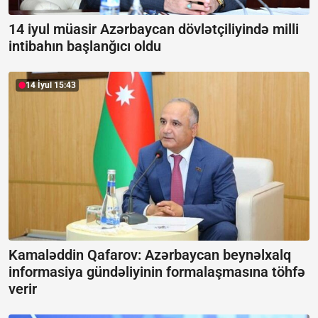
14 iyul müasir Azərbaycan dövlətçiliyində milli
intibahın başlanğıcı oldu
14 İyul 15:43
Kamaləddin Qafarov: Azərbaycan beynəlxalq
informasiya gündəliyinin formalaşmasına töhfə
verir