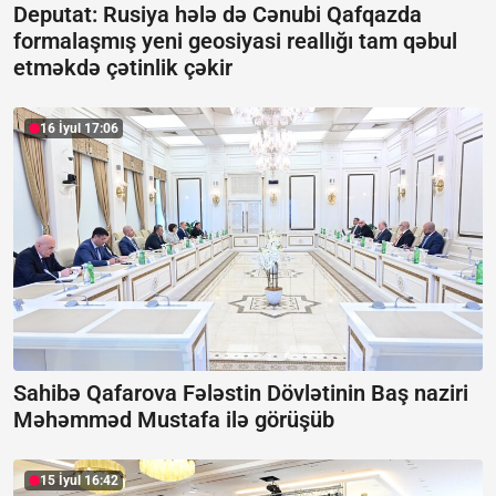
Deputat: Rusiya hələ də Cənubi Qafqazda
formalaşmış yeni geosiyasi reallığı tam qəbul
etməkdə çətinlik çəkir
16 İyul 17:06
Sahibə Qafarova Fələstin Dövlətinin Baş naziri
Məhəmməd Mustafa ilə görüşüb
15 İyul 16:42