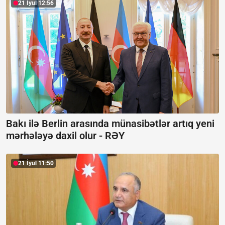
21 İyul 12:56
Bakı ilə Berlin arasında münasibətlər artıq yeni
mərhələyə daxil olur -
RƏY
21 İyul 11:50