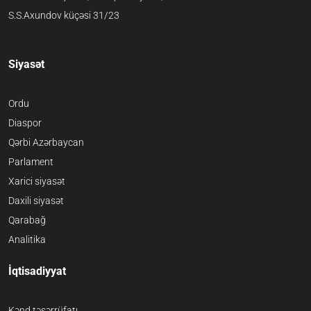
S.S.Axundov küçəsi 31/23
Siyasət
Ordu
Diaspor
Qərbi Azərbaycan
Parlament
Xarici siyasət
Daxili siyasət
Qarabağ
Analitika
İqtisadiyyat
Kənd təsərrüfatı