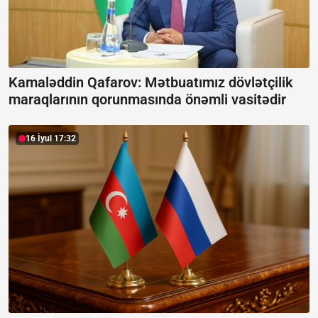
Kamaləddin Qafarov: Mətbuatımız dövlətçilik
maraqlarının qorunmasında önəmli vasitədir
16 İyul 17:32