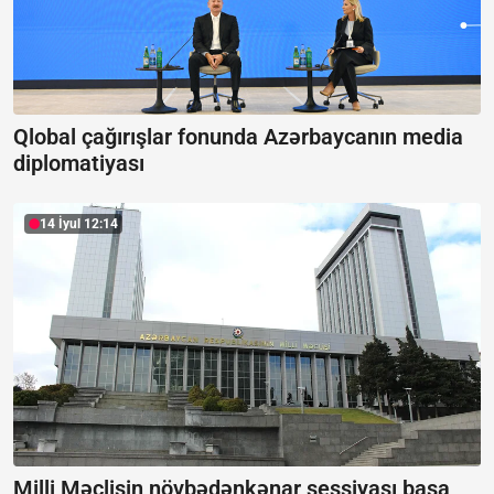
Qlobal çağırışlar fonunda Azərbaycanın media
diplomatiyası
14 İyul 12:14
Milli Məclisin növbədənkənar sessiyası başa