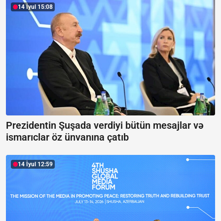
14 İyul 15:08
Prezidentin Şuşada verdiyi bütün mesajlar və
ismarıclar öz ünvanına çatıb
14 İyul 12:59