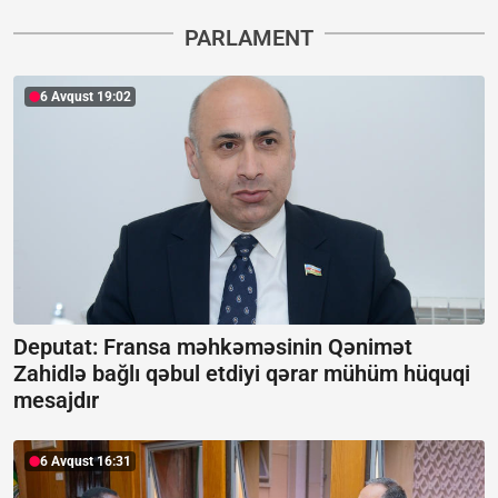
PARLAMENT
6 Avqust 19:02
Deputat: Fransa məhkəməsinin Qənimət
Zahidlə bağlı qəbul etdiyi qərar mühüm hüquqi
mesajdır
6 Avqust 16:31