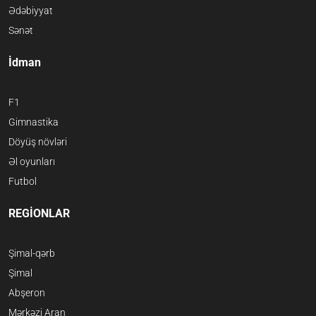
Ədəbiyyat
Sənət
İdman
F1
Gimnastika
Döyüş növləri
Əl oyunları
Futbol
REGİONLAR
Şimal-qərb
Şimal
Abşeron
Mərkəzi Aran