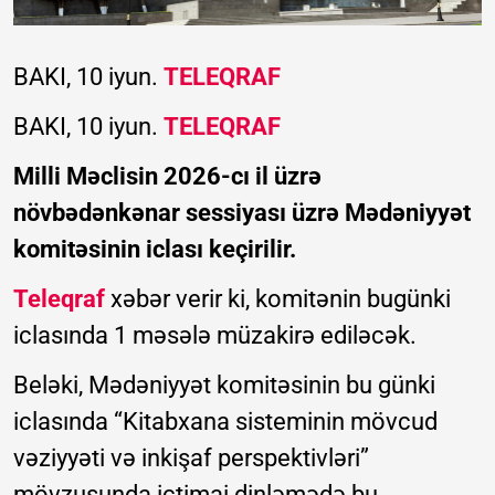
BAKI, 10 iyun.
TELEQRAF
BAKI, 10 iyun.
TELEQRAF
Milli Məclisin 2026-cı il üzrə
növbədənkənar sessiyası üzrə Mədəniyyət
komitəsinin iclası keçirilir.
Teleqraf
xəbər verir ki, komitənin bugünki
iclasında 1 məsələ müzakirə ediləcək.
Beləki, Mədəniyyət komitəsinin bu günki
iclasında “Kitabxana sisteminin mövcud
vəziyyəti və inkişaf perspektivləri”
mövzusunda ictimai dinləmədə bu