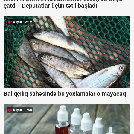
çatdı -
Deputatlar üçün tətil başladı
14 İyul 12:12
Balıqçılıq sahəsində bu yoxlamalar olmayacaq
14 İyul 11:58