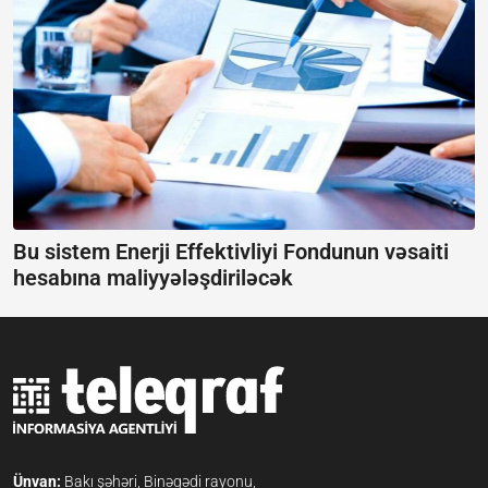
Bu sistem Enerji Effektivliyi Fondunun vəsaiti
hesabına maliyyələşdiriləcək
Ünvan:
Bakı şəhəri, Binəqədi rayonu,