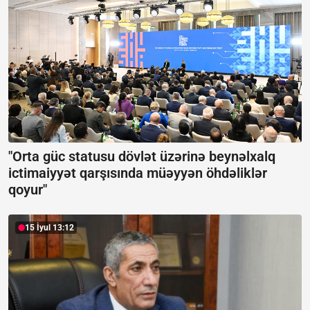
"Orta güc statusu dövlət üzərinə beynəlxalq
ictimaiyyət qarşısında müəyyən öhdəliklər
qoyur"
15 İyul 13:12