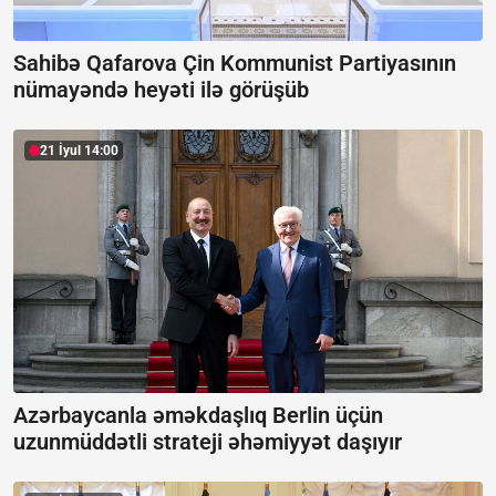
Sahibə Qafarova Çin Kommunist Partiyasının
nümayəndə heyəti ilə görüşüb
21 İyul 14:00
Azərbaycanla əməkdaşlıq Berlin üçün
uzunmüddətli strateji əhəmiyyət daşıyır