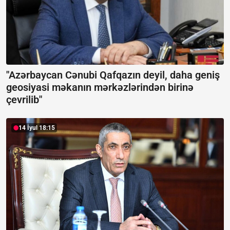
"Azərbaycan Cənubi Qafqazın deyil, daha geniş
geosiyasi məkanın mərkəzlərindən birinə
çevrilib"
14 İyul 18:15