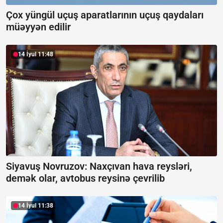
Çox yüngül uçuş aparatlarının uçuş qaydaları
müəyyən edilir
14 İyul 11:48
Siyavuş Novruzov: Naxçıvan hava reysləri,
demək olar, avtobus reysinə çevrilib
14 İyul 11:38