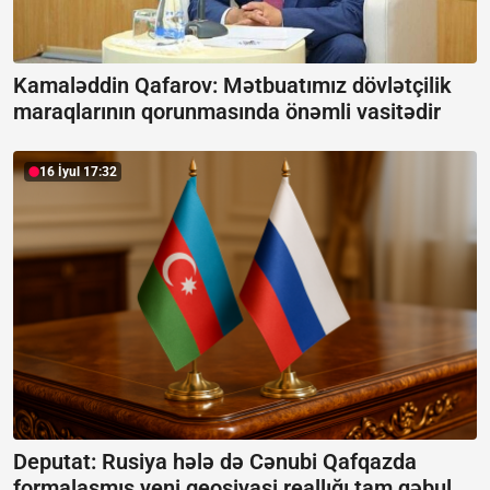
Kamaləddin Qafarov: Mətbuatımız dövlətçilik
maraqlarının qorunmasında önəmli vasitədir
16 İyul 17:32
Deputat: Rusiya hələ də Cənubi Qafqazda
formalaşmış yeni geosiyasi reallığı tam qəbul