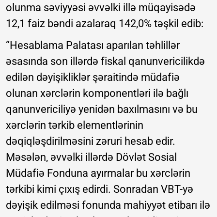
olunma səviyyəsi əvvəlki illə müqayisədə
12,1 faiz bəndi azalaraq 142,0% təşkil edib:
“Hesablama Palatası aparılan təhlillər
əsasında son illərdə fiskal qanunvericilikdə
edilən dəyişikliklər şəraitində müdafiə
olunan xərclərin komponentləri ilə bağlı
qanunvericiliyə yenidən baxılmasını və bu
xərclərin tərkib elementlərinin
dəqiqləşdirilməsini zəruri hesab edir.
Məsələn, əvvəlki illərdə Dövlət Sosial
Müdafiə Fonduna ayırmalar bu xərclərin
tərkibi kimi çıxış edirdi. Sonradan VBT-yə
dəyişik edilməsi fonunda mahiyyət etibarı ilə