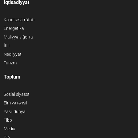
İqtisadiyyat
Kənd təsərrüfatı
Energetika
Maliyyə-sığorta
İKT
Nəqliyyat
Turizm
Toplum
Sosial siyasət
Elm və təhsil
Yaşıl dünya
Tibb
Media
Din