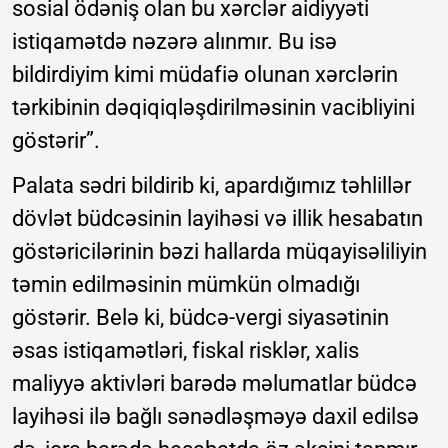
sosial ödəniş olan bu xərclər aidiyyəti
istiqamətdə nəzərə alınmır. Bu isə
bildirdiyim kimi müdafiə olunan xərclərin
tərkibinin dəqiqiqləşdirilməsinin vacibliyini
göstərir”.
Palata sədri bildirib ki, apardığımız təhlillər
dövlət büdcəsinin layihəsi və illik hesabatın
göstəricilərinin bəzi hallarda müqayisəliliyin
təmin edilməsinin mümkün olmadığı
göstərir. Belə ki, büdcə-vergi siyasətinin
əsas istiqamətləri, fiskal risklər, xalis
maliyyə aktivləri barədə məlumatlar büdcə
layihəsi ilə bağlı sənədləşməyə daxil edilsə