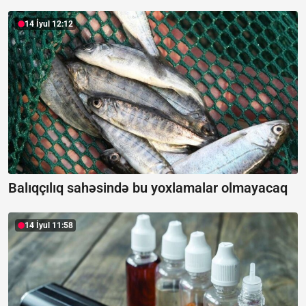
14 İyul 12:12
Balıqçılıq sahəsində bu yoxlamalar olmayacaq
14 İyul 11:58