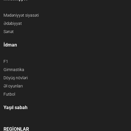
Mədəniyyət siyasəti
Ədəbiyyat
Sənət
İdman
F1
Gimnastika
Döyüş növləri
Əl oyunları
Futbol
Yaşıl sabah
REGİONLAR