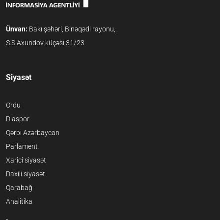
Ünvan:
Bakı şəhəri, Binəqədi rayonu,
S.S.Axundov küçəsi 31/23
Siyasət
Ordu
Diaspor
Qərbi Azərbaycan
Parlament
Xarici siyasət
Daxili siyasət
Qarabağ
Analitika