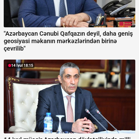
"Azərbaycan Cənubi Qafqazın deyil, daha geniş
geosiyasi məkanın mərkəzlərindən birinə
çevrilib"
14 İyul 18:15