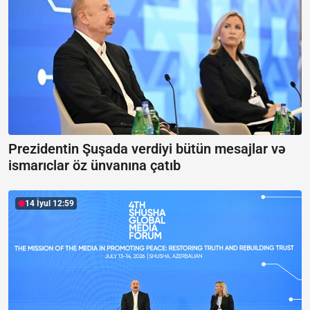
Prezidentin Şuşada verdiyi bütün mesajlar və
ismarıclar öz ünvanına çatıb
14 İyul 12:59