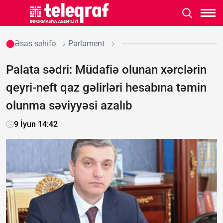
Əsas səhifə
Parlament
Palata sədri: Müdafiə olunan xərclərin
qeyri-neft qaz gəlirləri hesabına təmin
olunma səviyyəsi azalıb
9 İyun 14:42