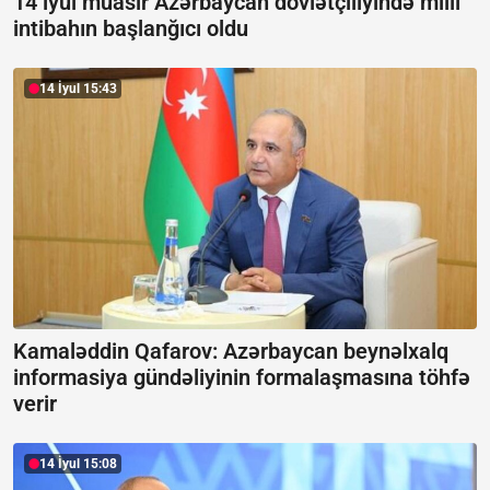
14 iyul müasir Azərbaycan dövlətçiliyində milli
intibahın başlanğıcı oldu
14 İyul 15:43
Kamaləddin Qafarov: Azərbaycan beynəlxalq
informasiya gündəliyinin formalaşmasına töhfə
verir
14 İyul 15:08