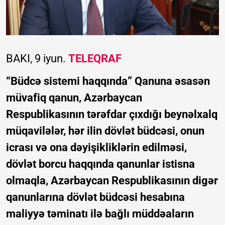
BAKI, 9 iyun.
TELEQRAF
“Büdcə sistemi haqqında” Qanuna əsasən
müvafiq qanun, Azərbaycan
Respublikasının tərəfdar çıxdığı beynəlxalq
müqavilələr, hər ilin dövlət büdcəsi, onun
icrası və ona dəyişikliklərin edilməsi,
dövlət borcu haqqında qanunlar istisna
olmaqla, Azərbaycan Respublikasının digər
qanunlarına dövlət büdcəsi hesabına
maliyyə təminatı ilə bağlı müddəaların