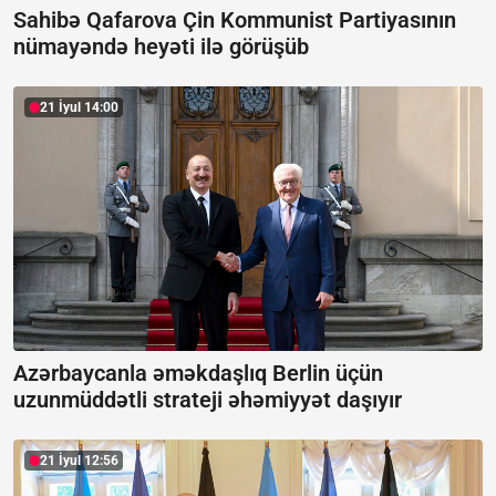
Sahibə Qafarova Çin Kommunist Partiyasının
nümayəndə heyəti ilə görüşüb
21 İyul 14:00
Azərbaycanla əməkdaşlıq Berlin üçün
uzunmüddətli strateji əhəmiyyət daşıyır
21 İyul 12:56