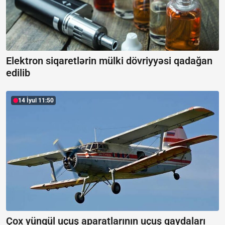
Elektron siqaretlərin mülki dövriyyəsi qadağan
edilib
14 İyul 11:50
Çox yüngül uçuş aparatlarının uçuş qaydaları