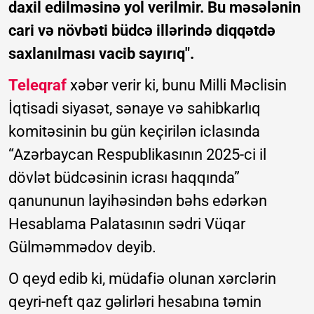
daxil edilməsinə yol verilmir. Bu məsələnin
cari və növbəti büdcə illərində diqqətdə
saxlanılması vacib sayırıq".
Teleqraf
xəbər verir ki, bunu Milli Məclisin
İqtisadi siyasət, sənaye və sahibkarlıq
komitəsinin bu gün keçirilən iclasında
“Azərbaycan Respublikasının 2025-ci il
dövlət büdcəsinin icrası haqqında”
qanununun layihəsindən bəhs edərkən
Hesablama Palatasının sədri Vüqar
Gülməmmədov deyib.
O qeyd edib ki, müdafiə olunan xərclərin
qeyri-neft qaz gəlirləri hesabına təmin