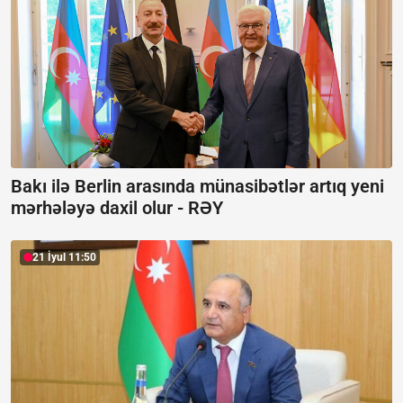
Bakı ilə Berlin arasında münasibətlər artıq yeni
mərhələyə daxil olur -
RƏY
21 İyul 11:50