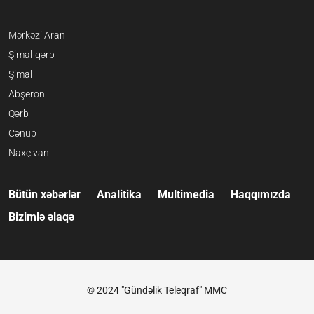
Mərkəzi Aran
Şimal-qərb
Şimal
Abşeron
Qərb
Cənub
Naxçıvan
Bütün xəbərlər
Analitika
Multimedia
Haqqımızda
Bizimlə əlaqə
© 2024 "Gündəlik Teleqraf" MMC