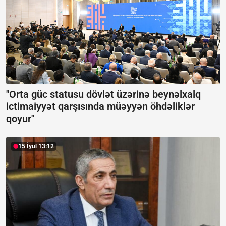
"Orta güc statusu dövlət üzərinə beynəlxalq
ictimaiyyət qarşısında müəyyən öhdəliklər
qoyur"
15 İyul 13:12