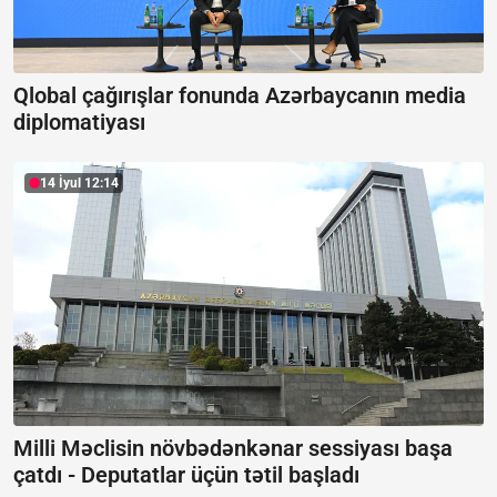
Qlobal çağırışlar fonunda Azərbaycanın media
diplomatiyası
14 İyul 12:14
Milli Məclisin növbədənkənar sessiyası başa
çatdı -
Deputatlar üçün tətil başladı