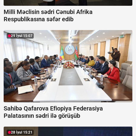
Milli Məclisin sədri Cənubi Afrika
Respublikasına səfər edib
29 İyul 15:07
Sahibə Qafarova Efiopiya Federasiya
Palatasının sədri ilə görüşüb
28 İyul 15:21