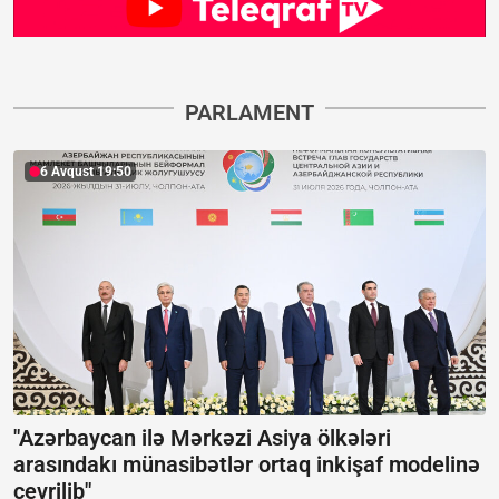
PARLAMENT
6 Avqust 19:50
"Azərbaycan ilə Mərkəzi Asiya ölkələri
arasındakı münasibətlər ortaq inkişaf modelinə
çevrilib"