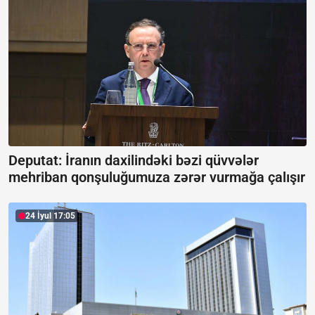
Deputat: İranın daxilindəki bəzi qüvvələr
mehriban qonşuluğumuza zərər vurmağa çalışır
24 İyul 17:05