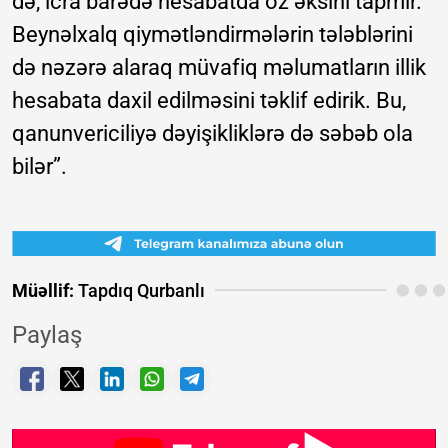
də, icra barədə hesabatda öz əksini tapmır.
Beynəlxalq qiymətləndirmələrin tələblərini
də nəzərə alaraq müvafiq məlumatların illik
hesabata daxil edilməsini təklif edirik. Bu,
qanunvericiliyə dəyişikliklərə də səbəb ola
bilər”.
Müəllif:
Tapdıq Qurbanlı
Paylaş