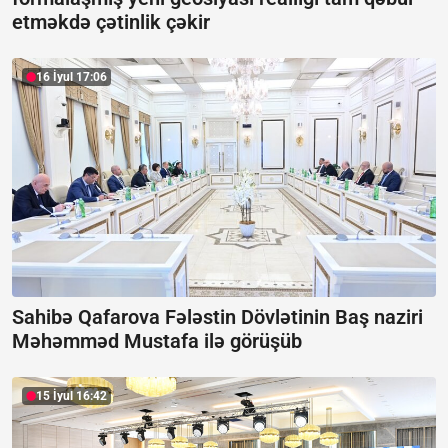
etməkdə çətinlik çəkir
16 İyul 17:06
Sahibə Qafarova Fələstin Dövlətinin Baş naziri
Məhəmməd Mustafa ilə görüşüb
15 İyul 16:42