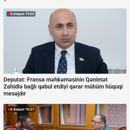
6 Avqust 19:02
Deputat: Fransa məhkəməsinin Qənimət
Zahidlə bağlı qəbul etdiyi qərar mühüm hüquqi
mesajdır
6 Avqust 16:31