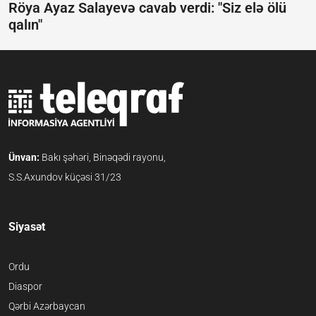
Röya Ayaz Salayevə cavab verdi:
"Siz elə ölü
qalın"
Ünvan:
Bakı şəhəri, Binəqədi rayonu,
S.S.Axundov küçəsi 31/23
Siyasət
Ordu
Diaspor
Qərbi Azərbaycan