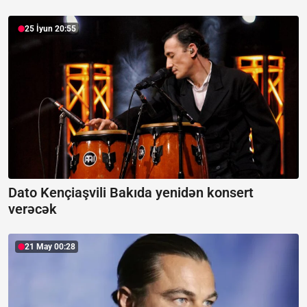
25 İyun 20:55
Dato Kençiaşvili Bakıda yenidən konsert
verəcək
21 May 00:28