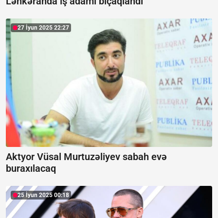
Lənkəranda iş adamı bıçaqlandı
27 İyun 2025 22:27
Aktyor Vüsal Murtuzəliyev sabah evə
buraxılacaq
25 İyun 2025 00:18