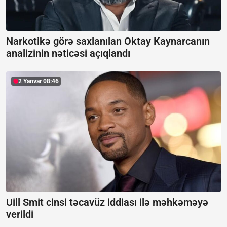
Narkotikə görə saxlanılan Oktay Kaynarcanın
analizinin nəticəsi açıqlandı
2 Yanvar 08:46
Uill Smit cinsi təcavüz iddiası ilə məhkəməyə
verildi