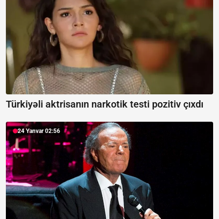
Türkiyəli aktrisanın narkotik testi pozitiv çıxdı
24 Yanvar 02:56