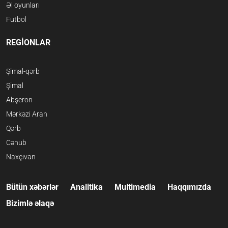
Əl oyunları
Futbol
REGİONLAR
Şimal-qərb
Şimal
Abşeron
Mərkəzi Aran
Qərb
Cənub
Naxçıvan
Bütün xəbərlər
Analitika
Multimedia
Haqqımızda
Bizimlə əlaqə