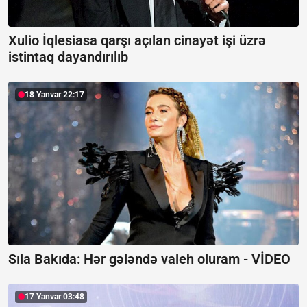
Xulio İqlesiasa qarşı açılan cinayət işi üzrə
istintaq dayandırılıb
18 Yanvar 22:17
Sıla Bakıda: Hər gələndə valeh oluram -
VİDEO
17 Yanvar 03:48