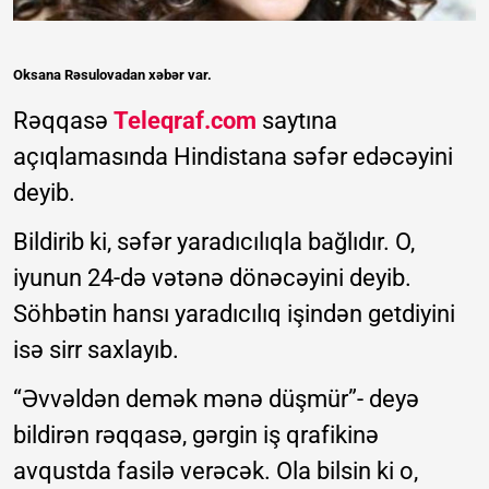
Oksana Rəsulovadan xəbər var.
Rəqqasə
Teleqraf.com
saytına
açıqlamasında Hindistana səfər edəcəyini
deyib.
Bildirib ki, səfər yaradıcılıqla bağlıdır. O,
iyunun 24-də vətənə dönəcəyini deyib.
Söhbətin hansı yaradıcılıq işindən getdiyini
isə sirr saxlayıb.
“Əvvəldən demək mənə düşmür”- deyə
bildirən rəqqasə, gərgin iş qrafikinə
avqustda fasilə verəcək. Ola bilsin ki o,