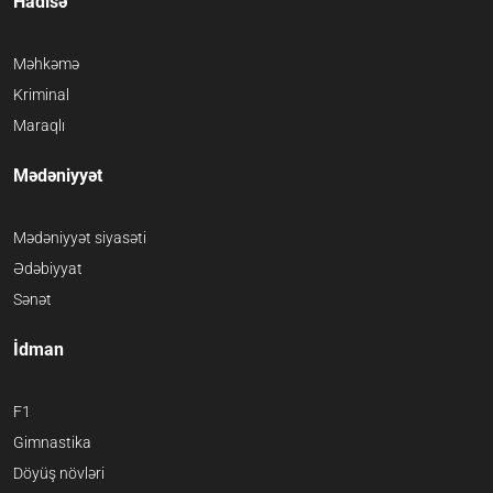
Hadisə
Məhkəmə
Kriminal
Maraqlı
Mədəniyyət
Mədəniyyət siyasəti
Ədəbiyyat
Sənət
İdman
F1
Gimnastika
Döyüş növləri