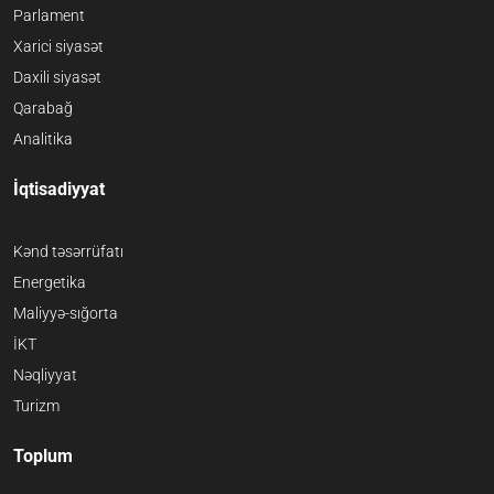
Parlament
Xarici siyasət
Daxili siyasət
Qarabağ
Analitika
İqtisadiyyat
Kənd təsərrüfatı
Energetika
Maliyyə-sığorta
İKT
Nəqliyyat
Turizm
Toplum