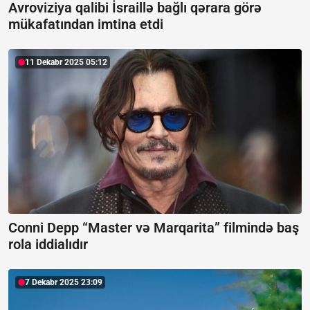
Avroviziya qalibi İsraillə bağlı qərara görə
mükafatından imtina etdi
11 Dekabr 2025 05:12
Conni Depp “Master və Marqarita” filmində baş
rola iddialıdır
7 Dekabr 2025 23:09