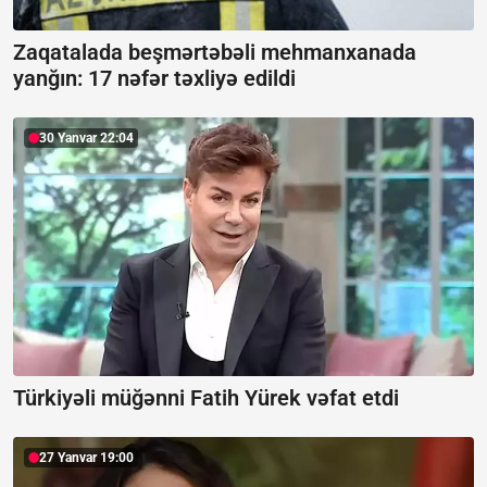
Zaqatalada beşmərtəbəli mehmanxanada
yanğın:
17 nəfər təxliyə edildi
30 Yanvar 22:04
Türkiyəli müğənni Fatih Yürek vəfat etdi
27 Yanvar 19:00