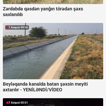
Zərdabda qəsdən yanğın törədən şəxs
saxlanılıb
7 Avqust 09:56
Beyləqanda kanalda batan şəxsin meyiti
axtarılır -
YENİLƏNDİ/VİDEO
7 Avqust 00:51