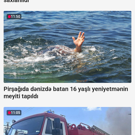
saxlanıldı
11:50
Pirşağıda dənizdə batan 16 yaşlı yeniyetmənin
meyiti tapıldı
11:05