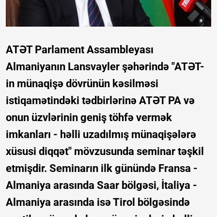
ATƏT Parlament Assambleyası
Almaniyanın Lansvayler şəhərində "ATƏT-
in münaqişə dövrünün kəsilməsi
istiqamətindəki tədbirlərinə ATƏT PA və
onun üzvlərinin geniş töhfə vermək
imkanları - həlli uzadılmış münaqişələrə
xüsusi diqqət" mövzusunda seminar təşkil
etmişdir. Seminarın ilk günündə Fransa -
Almaniya arasında Saar bölgəsi, İtaliya -
Almaniya arasında isə Tirol bölgəsində