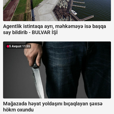
Agentlik istintaqa ayrı, məhkəməyə isə başqa
say bildirib -
BULVAR İŞİ
5 Avqust 11:55
Mağazada həyat yoldaşını bıçaqlayan şəxsə
hökm oxundu