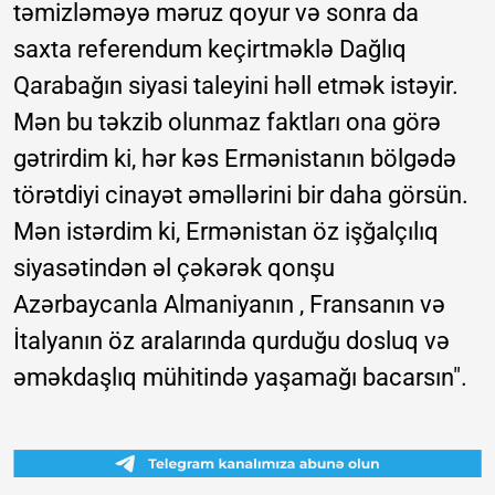
təmizləməyə məruz qoyur və sonra da
saxta referendum keçirtməklə Dağlıq
Qarabağın siyasi taleyini həll etmək istəyir.
Mən bu təkzib olunmaz faktları ona görə
gətrirdim ki, hər kəs Ermənistanın bölgədə
törətdiyi cinayət əməllərini bir daha görsün.
Mən istərdim ki, Ermənistan öz işğalçılıq
siyasətindən əl çəkərək qonşu
Azərbaycanla Almaniyanın , Fransanın və
İtalyanın öz aralarında qurduğu dosluq və
əməkdaşlıq mühitində yaşamağı bacarsın".