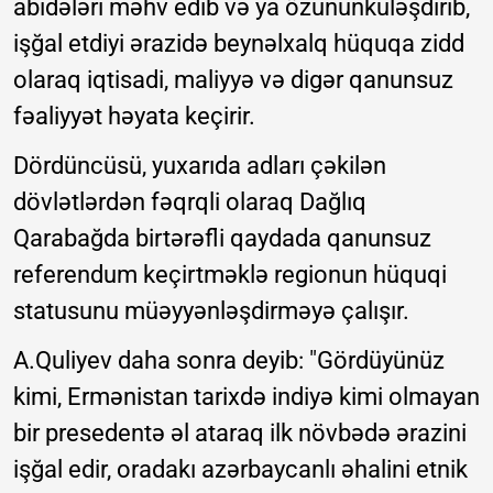
abidələri məhv edib və ya özününküləşdirib,
işğal etdiyi ərazidə beynəlxalq hüquqa zidd
olaraq iqtisadi, maliyyə və digər qanunsuz
fəaliyyət həyata keçirir.
Dördüncüsü, yuxarıda adları çəkilən
dövlətlərdən fəqrqli olaraq Dağlıq
Qarabağda birtərəfli qaydada qanunsuz
referendum keçirtməklə regionun hüquqi
statusunu müəyyənləşdirməyə çalışır.
A.Quliyev daha sonra deyib: "Gördüyünüz
kimi, Ermənistan tarixdə indiyə kimi olmayan
bir presedentə əl ataraq ilk növbədə ərazini
işğal edir, oradakı azərbaycanlı əhalini etnik