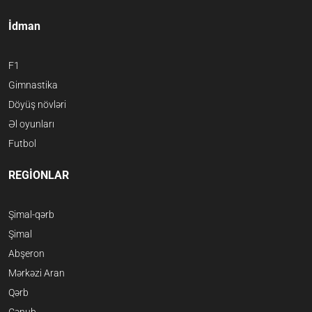
İdman
F1
Gimnastika
Döyüş növləri
Əl oyunları
Futbol
REGİONLAR
Şimal-qərb
Şimal
Abşeron
Mərkəzi Aran
Qərb
Cənub