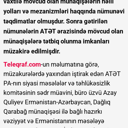
vaxtilə mövcud olan münaqişələrin həlli
yolları və mezanizmləri haqqında nümunəvi
təqdimatlar olmuşdur. Sonra gətirilən
nümunələrin ATƏT ərazisində mövcud olan
münaqişələrə tətbiq olunma imkanları
müzakirə edilmişdir.
Teleqraf.com
-un məlumatına görə,
müzakurələrdə yaxından iştirak edən ATƏT
PA-nın siyasi məsələlər və təhlükəsizlik
komitəsinin sədr müavini, büro üzvü Azay
Quliyev Ermənistan-Azərbaycan, Dağlıq
Qarabağ münaqişəsi ilə bağlı hazırkı
vəziyyət və Ermənistanının məsələyə