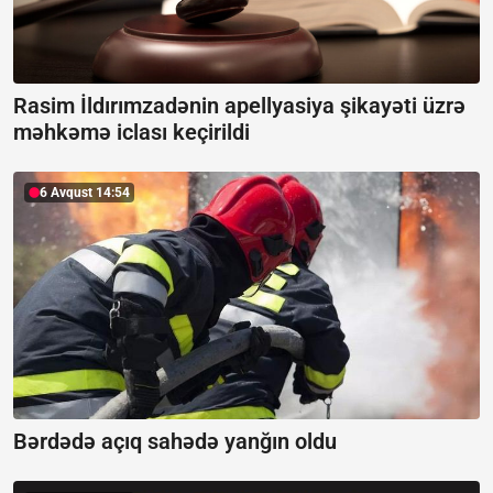
Rasim İldırımzadənin apellyasiya şikayəti üzrə
məhkəmə iclası keçirildi
6 Avqust 14:54
Bərdədə açıq sahədə yanğın oldu