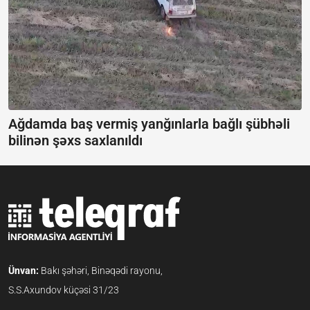
Ağdamda baş vermiş yanğınlarla bağlı şübhəli
bilinən şəxs saxlanıldı
Ünvan:
Bakı şəhəri, Binəqədi rayonu,
S.S.Axundov küçəsi 31/23