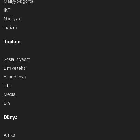
Maliyyə-sığorta
İKT
Nəqliyyat
Turizm
Toplum
Sosial siyasət
Elm və təhsil
Yaşıl dünya
Tibb
Media
Din
Dünya
Afrika