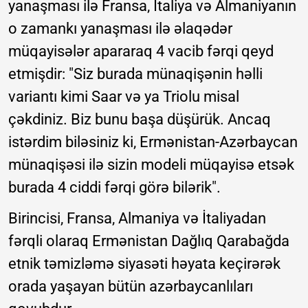
yanaşması ilə Fransa, İtaliya və Almaniyanın
o zamankı yanaşması ilə əlaqədər
müqayisələr apararaq 4 vacib fərqi qeyd
etmişdir: "Siz burada münaqişənin həlli
variantı kimi Saar və ya Triolu misal
çəkdiniz. Biz bunu başa düşürük. Ancaq
istərdim biləsiniz ki, Ermənistan-Azərbaycan
münaqişəsi ilə sizin modeli müqayisə etsək
burada 4 ciddi fərqi görə bilərik".
Birincisi, Fransa, Almaniya və İtaliyadan
fərqli olaraq Ermənistan Dağlıq Qarabağda
etnik təmizləmə siyasəti həyata keçirərək
orada yaşayan bütün azərbaycanlıları