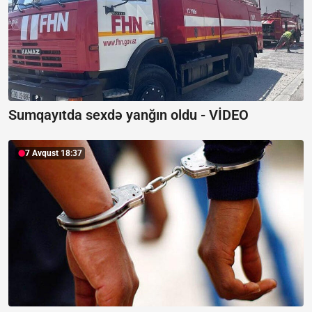
Sumqayıtda sexdə yanğın oldu -
VİDEO
7 Avqust 18:37