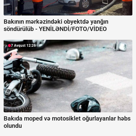
Bakının mərkəzindəki obyektdə yanğın
söndürülüb -
YENİLƏNDİ/FOTO/VİDEO
7 Avqust 12:26
Bakıda moped və motosiklet oğurlayanlar həbs
olundu