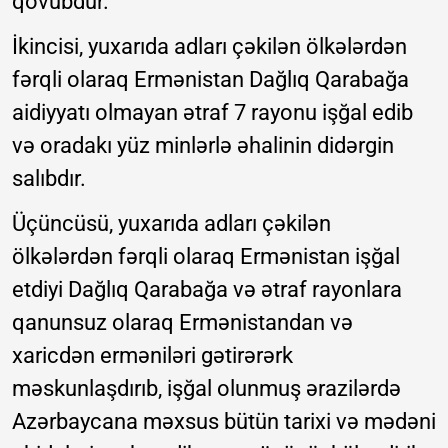
qovubdur.
İkincisi, yuxarıda adları çəkilən ölkələrdən
fərqli olaraq Ermənistan Dağlıq Qarabağa
aidiyyatı olmayan ətraf 7 rayonu işğal edib
və oradakı yüz minlərlə əhalinin didərgin
salıbdır.
Üçüncüsü, yuxarıda adları çəkilən
ölkələrdən fərqli olaraq Ermənistan işğal
etdiyi Dağlıq Qarabağa və ətraf rayonlara
qanunsuz olaraq Ermənistandan və
xaricdən erməniləri gətirərərk
məskunlaşdırıb, işğal olunmuş ərazilərdə
Azərbaycana məxsus bütün tarixi və mədəni