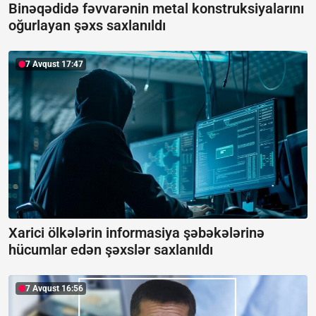
Binəqədidə fəvvarənin metal konstruksiyalarını
oğurlayan şəxs saxlanıldı
7 Avqust 17:47
Xarici ölkələrin informasiya şəbəkələrinə
hücumlar edən şəxslər saxlanıldı
7 Avqust 16:56