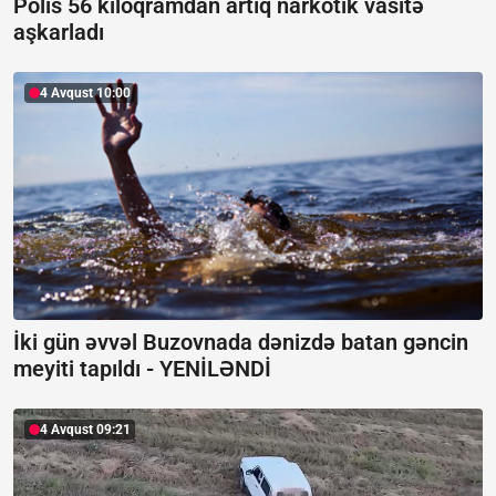
Polis 56 kiloqramdan artıq narkotik vasitə
aşkarladı
4 Avqust 10:00
İki gün əvvəl Buzovnada dənizdə batan gəncin
meyiti tapıldı -
YENİLƏNDİ
4 Avqust 09:21