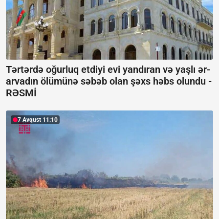
Tərtərdə oğurluq etdiyi evi yandıran və yaşlı ər-
arvadın ölümünə səbəb olan şəxs həbs olundu -
RƏSMİ
7 Avqust 11:10