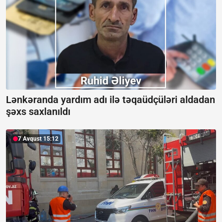
Lənkəranda yardım adı ilə təqaüdçüləri aldadan
şəxs saxlanıldı
7 Avqust 15:12