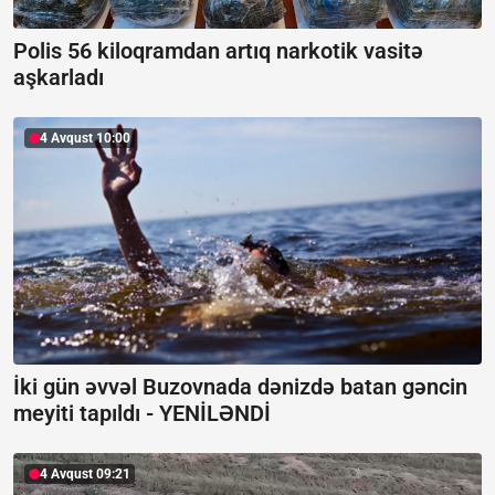
Polis 56 kiloqramdan artıq narkotik vasitə
aşkarladı
4 Avqust 10:00
İki gün əvvəl Buzovnada dənizdə batan gəncin
meyiti tapıldı -
YENİLƏNDİ
4 Avqust 09:21