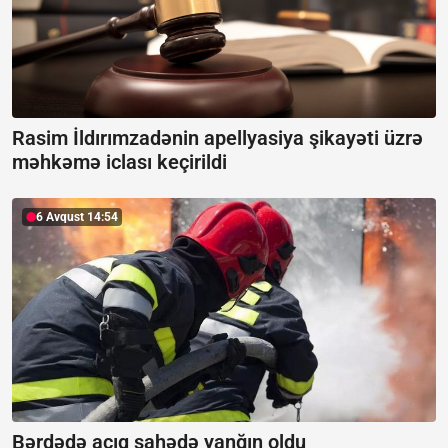
Rasim İldırımzadənin apellyasiya şikayəti üzrə
məhkəmə iclası keçirildi
6 Avqust 14:54
Bərdədə açıq sahədə yanğın oldu