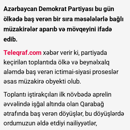
Azərbaycan Demokrat Partiyası bu gün
ölkədə baş verən bir sıra məsələlərlə bağlı
müzakirələr aparıb və mövqeyini ifadə
edib.
Teleqraf.com
xəbər verir ki, partiyada
keçirilən toplantıda ölkə və beynəlxalq
aləmdə baş verən ictimai-siyasi proseslər
əsas müzakirə obyekti olub.
Toplantı iştirakçıları ilk növbədə aprelin
əvvəlində işğal altında olan Qarabağ
ətrafında baş verən döyüşlər, bu döyüşlərdə
ordumuzun əldə etdiyi nailiyyətlər,