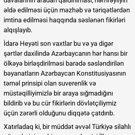
davalarının aradan qaldırılması, həmrəyliyin
əldə edilməsi üçün məzhəb və təriqətlərdən
imtina edilməsi haqqında səslənən fikirləri
alqışlayıb.
İdarə Heyəti son vaxtlar bu və ya digər
şərtlər daxilində Azərbaycanın hər hansı bir
ölkəyə birləşdirilməsi barədə səsləndirilən
bəyanatların Azərbaycan Konstitusiyasının
təməl prinsipi olan suverenlik və
müstəqilliyimizlə bir araya sığmadığını
bildirib və bu cür fikirlərin dövlətçiliymiz
üçün zərərli olduğunu diqqətə çatdırıb.
Xatırladaq ki, bir müddət əvvəl Türkiyə silahlı