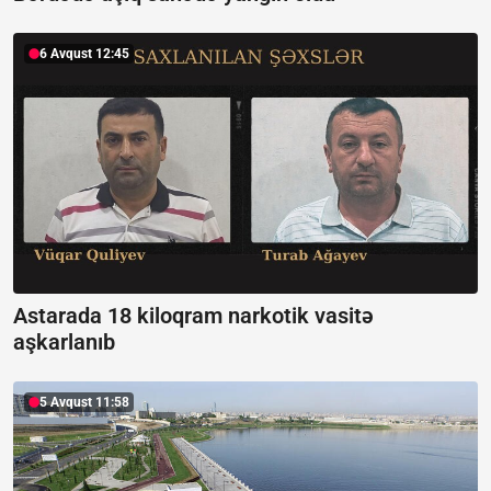
6 Avqust 12:45
Astarada 18 kiloqram narkotik vasitə
aşkarlanıb
5 Avqust 11:58