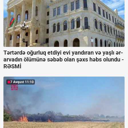
Tərtərdə oğurluq etdiyi evi yandıran və yaşlı ər-
arvadın ölümünə səbəb olan şəxs həbs olundu -
RƏSMİ
7 Avqust 11:10