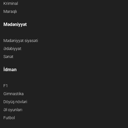
Kriminal
Maraqlı
Mədəniyyət
Mədəniyyət siyasəti
Ədəbiyyat
Sənət
İdman
F1
Gimnastika
Döyüş növləri
Əl oyunları
Futbol