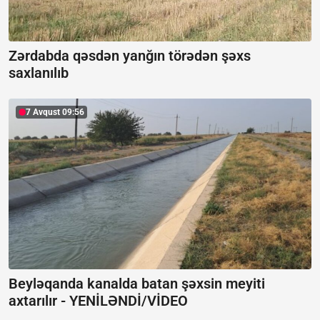
Zərdabda qəsdən yanğın törədən şəxs
saxlanılıb
7 Avqust 09:56
Beyləqanda kanalda batan şəxsin meyiti
axtarılır -
YENİLƏNDİ/VİDEO