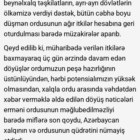
beynəlxalq təşkilatların, ayrı-ayrı dövlətlərin
ölkəmizə verdiyi dəstək, bütün cəbhə boyu
düşmən ordusunun ağır itkilər hesabına geri
oturdulması barədə müzakirələr aparıb.
Qeyd edilib ki, müharibədə verilən itkilərə
baxmayaraq üç gün ərzində davam edən
döyüşlər ordumuzun peşə hazırlığının
üstünlüyündən, hərbi potensialımızın yüksək
olmasından, xalqla ordu arasında vəhdətdən
xəbər verməklə əldə edilən döyüş nəticələri
erməni ordusunun məğlubedilməzliyi
barədə miflərə son qoydu, Azərbaycan
xalqının və ordusunun qüdrətini nümayiş