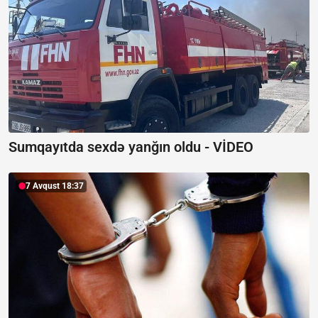
Sumqayıtda sexdə yanğın oldu -
VİDEO
7 Avqust 18:37