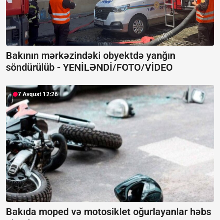
Bakının mərkəzindəki obyektdə yanğın
söndürülüb -
YENİLƏNDİ/FOTO/VİDEO
7 Avqust 12:26
Bakıda moped və motosiklet oğurlayanlar həbs