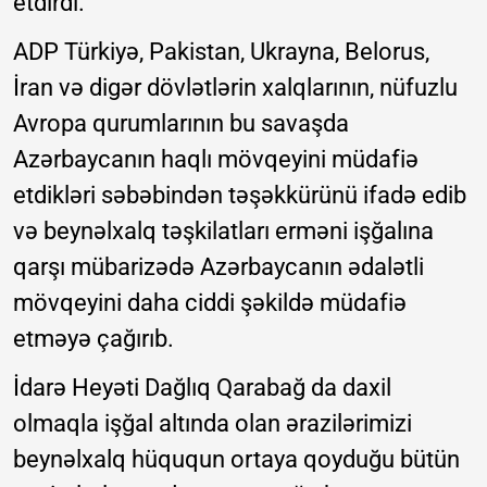
etdirdi.
ADP Türkiyə, Pakistan, Ukrayna, Belorus,
İran və digər dövlətlərin xalqlarının, nüfuzlu
Avropa qurumlarının bu savaşda
Azərbaycanın haqlı mövqeyini müdafiə
etdikləri səbəbindən təşəkkürünü ifadə edib
və beynəlxalq təşkilatları erməni işğalına
qarşı mübarizədə Azərbaycanın ədalətli
mövqeyini daha ciddi şəkildə müdafiə
etməyə çağırıb.
İdarə Heyəti Dağlıq Qarabağ da daxil
olmaqla işğal altında olan ərazilərimizi
beynəlxalq hüququn ortaya qoyduğu bütün