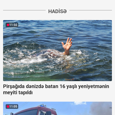
HADISƏ
11:50
Pirşağıda dənizdə batan 16 yaşlı yeniyetmənin
meyiti tapıldı
11:05