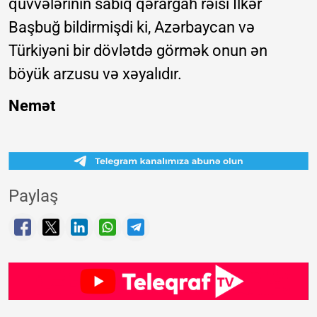
qüvvələrinin sabiq qərargah rəisi İlkər
Başbuğ bildirmişdi ki, Azərbaycan və
Türkiyəni bir dövlətdə görmək onun ən
böyük arzusu və xəyalıdır.
Nemət
Paylaş