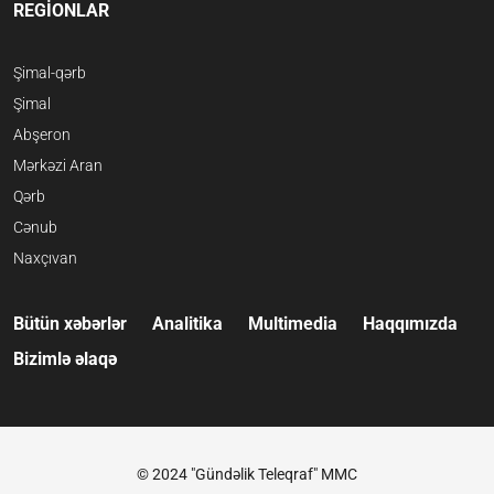
REGİONLAR
Şimal-qərb
Şimal
Abşeron
Mərkəzi Aran
Qərb
Cənub
Naxçıvan
Bütün xəbərlər
Analitika
Multimedia
Haqqımızda
Bizimlə əlaqə
© 2024 "Gündəlik Teleqraf" MMC