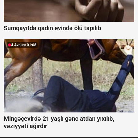
Sumqayıtda qadın evində ölü tapılıb
4 Avqust 01:08
Mingəçevirdə 21 yaşlı gənc atdan yıxılıb,
vəziyyəti ağırdır