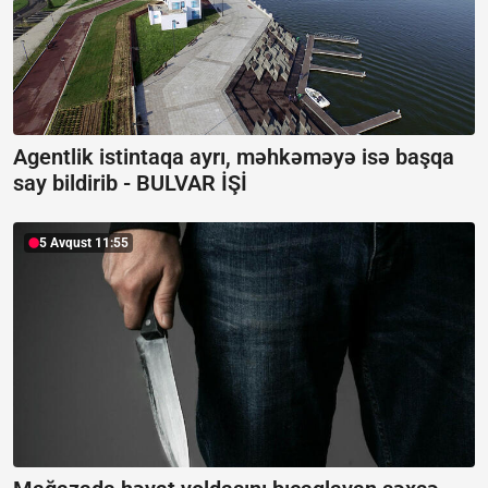
Agentlik istintaqa ayrı, məhkəməyə isə başqa
say bildirib -
BULVAR İŞİ
5 Avqust 11:55