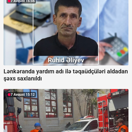
7 Avqust 16:56
Lənkəranda yardım adı ilə təqaüdçüləri aldadan
şəxs saxlanıldı
7 Avqust 15:12