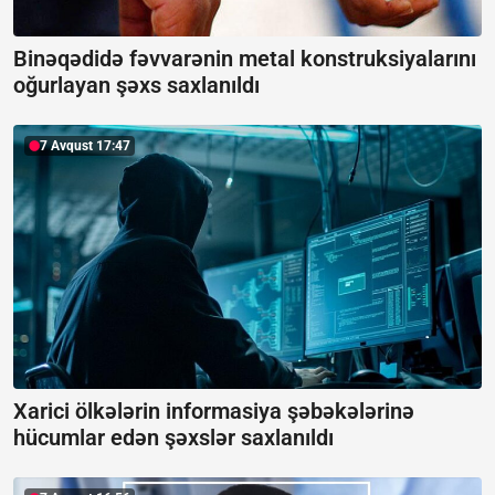
Binəqədidə fəvvarənin metal konstruksiyalarını
oğurlayan şəxs saxlanıldı
7 Avqust 17:47
Xarici ölkələrin informasiya şəbəkələrinə
hücumlar edən şəxslər saxlanıldı