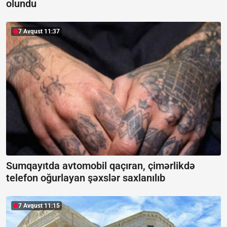
olundu
7 Avqust 11:37
Sumqayıtda avtomobil qaçıran, çimərlikdə
telefon oğurlayan şəxslər saxlanılıb
7 Avqust 11:15