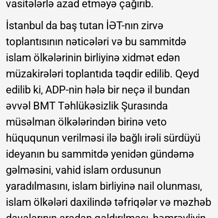
vasitələrlə azad etməyə çağırıb.
İstanbul da baş tutan İƏT-nın zirvə
toplantısının nəticələri və bu sammitdə
islam ölkələrinin birliyinə xidmət edən
müzakirələri toplantıda təqdir edilib. Qeyd
edilib ki, ADP-nin hələ bir neçə il bundan
əvvəl BMT Təhlükəsizlik Şurasında
müsəlman ölkələrindən birinə veto
hüququnun verilməsi ilə bağlı irəli sürdüyü
ideyanın bu sammitdə yenidən gündəmə
gəlməsini, vahid islam ordusunun
yaradılmasını, islam birliyinə nail olunması,
islam ölkələri daxilində təfriqələr və məzhəb