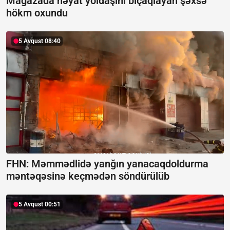
Mağazada həyat yoldaşını bıçaqlayan şəxsə
hökm oxundu
5 Avqust 08:40
FHN: Məmmədlidə yanğın yanacaqdoldurma
məntəqəsinə keçmədən söndürülüb
5 Avqust 00:51