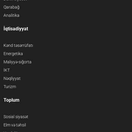
Qarabağ
Analitika
İqtisadiyyat
Kənd təsərrüfatı
Energetika
Maliyyə-sığorta
İKT
Nəqliyyat
Turizm
Toplum
Sosial siyasət
Elm və təhsil