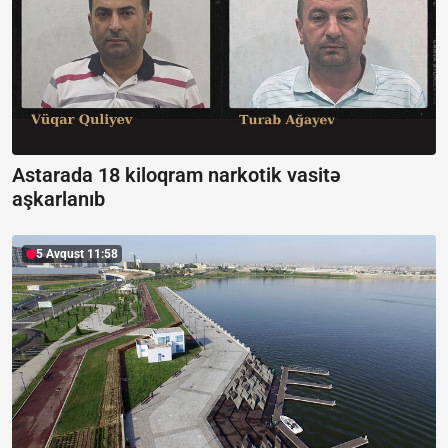
Astarada 18 kiloqram narkotik vasitə
aşkarlanıb
5 Avqust 11:58