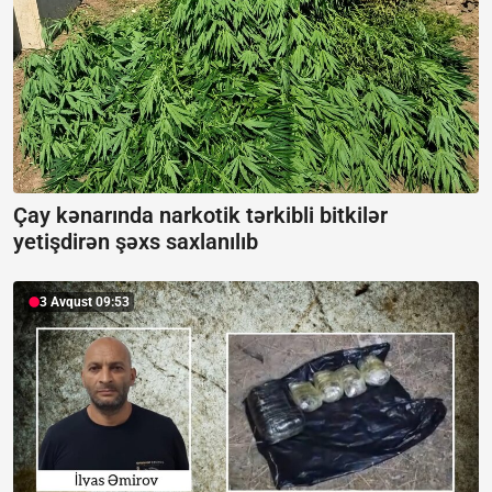
Çay kənarında narkotik tərkibli bitkilər
yetişdirən şəxs saxlanılıb
3 Avqust 09:53