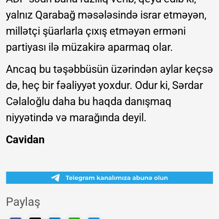
yalnız Qarabağ məsələsində israr etməyən,
millətçi şüarlarla çıxış etməyən erməni
partiyası ilə müzakirə aparmaq olar.
Ancaq bu təşəbbüsün üzərindən aylar keçsə
də, heç bir fəaliyyət yoxdur. Odur ki, Sərdar
Cəlaloğlu daha bu haqda danışmaq
niyyətində və marağında deyil.
Cavidan
Paylaş