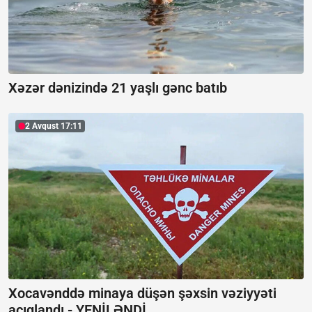
Xəzər dənizində 21 yaşlı gənc batıb
2 Avqust 17:11
Xocavənddə minaya düşən şəxsin vəziyyəti
açıqlandı -
YENİLƏNDİ