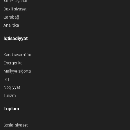
Xarici siyasət
Daxili siyasət
Qarabağ
Analitika
İqtisadiyyat
Kənd təsərrüfatı
Energetika
Maliyyə-sığorta
İKT
Nəqliyyat
Turizm
Toplum
Sosial siyasət