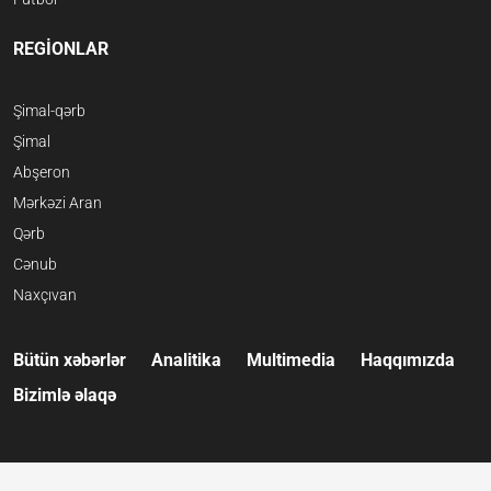
REGİONLAR
Şimal-qərb
Şimal
Abşeron
Mərkəzi Aran
Qərb
Cənub
Naxçıvan
Bütün xəbərlər
Analitika
Multimedia
Haqqımızda
Bizimlə əlaqə