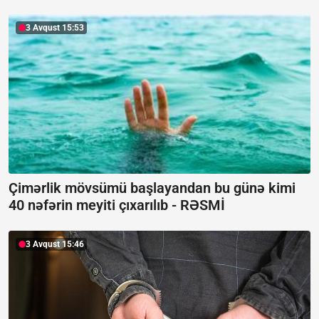
3 Avqust 15:53
Çimərlik mövsümü başlayandan bu günə kimi
40 nəfərin meyiti çıxarılıb -
RƏSMİ
3 Avqust 15:46