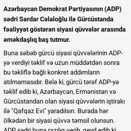
Azərbaycan Demokrat Partiyasının (ADP)
sədri Sərdar Cəlaloğlu ilə Gürcüstanda
fəaliyyət göstərən siyasi qüvvələr arasında
əməkdaşlıq baş tutmur.
Buna səbəb gürcü siyasi qüvvələrinin ADP-
yə verdiyi təklif və uzun müddətdən sonra
bu təkliflə bağlı konkret addımların
atılmamasıdır. Belə ki, gürcü tərəf ADP-yə
təklif edib ki, Azərbaycan, Ermənistan və
Gürcüstandan olan siyasi qüvvələrin iştirakı
ilə "Qafqaz Evi" yaradılsın. Burada hər
ölkədən bir siyasi qüvvə təmsil olunsun.
ADP sədri buna razılıq verib, qeyd edib ki,