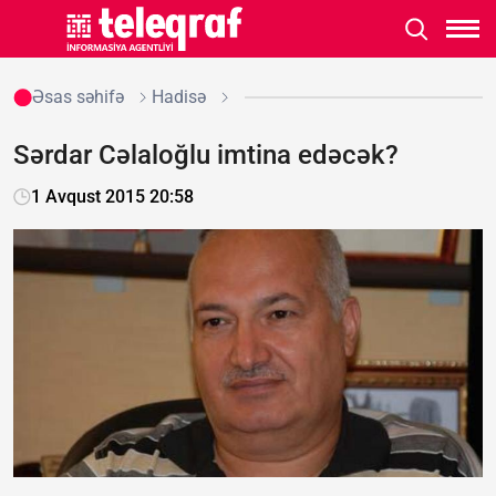
Əsas səhifə
Hadisə
Sərdar Cəlaloğlu imtina edəcək?
1 Avqust 2015 20:58