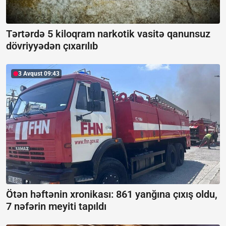
Tərtərdə 5 kiloqram narkotik vasitə qanunsuz
dövriyyədən çıxarılıb
3 Avqust 09:43
Ötən həftənin xronikası: 861 yanğına çıxış oldu,
7 nəfərin meyiti tapıldı