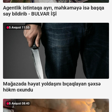
Agentlik istintaqa ayrı, məhkəməyə isə başqa
say bildirib -
BULVAR İŞİ
5 Avqust 11:55
Mağazada həyat yoldaşını bıçaqlayan şəxsə
hökm oxundu
5 Avqust 08:40