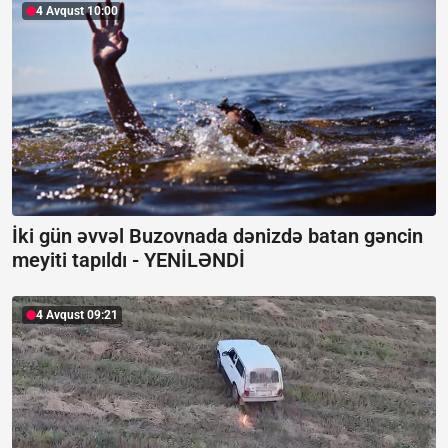
4 Avqust 10:00
İki gün əvvəl Buzovnada dənizdə batan gəncin
meyiti tapıldı -
YENİLƏNDİ
4 Avqust 09:21