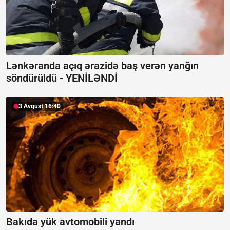
Lənkəranda açıq ərazidə baş verən yanğın
söndürüldü -
YENİLƏNDİ
3 Avqust 16:40
Bakıda yük avtomobili yandı