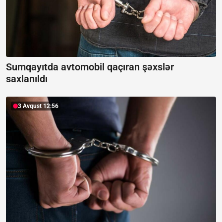
Sumqayıtda avtomobil qaçıran şəxslər
saxlanıldı
3 Avqust 12:56