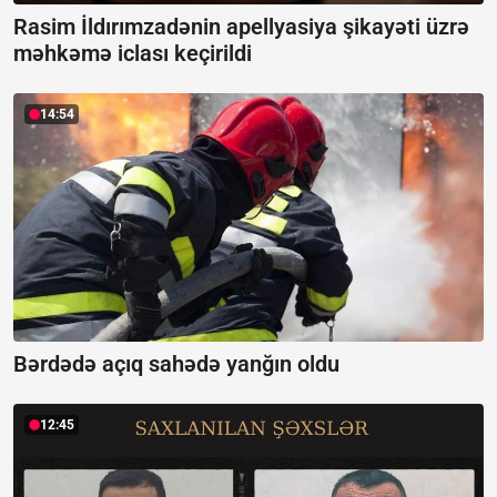
Rasim İldırımzadənin apellyasiya şikayəti üzrə
məhkəmə iclası keçirildi
14:54
Bərdədə açıq sahədə yanğın oldu
12:45