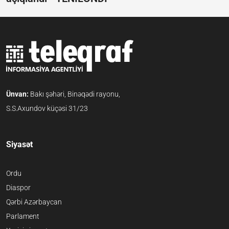
Ünvan:
Bakı şəhəri, Binəqədi rayonu,
S.S.Axundov küçəsi 31/23
Siyasət
Ordu
Diaspor
Qərbi Azərbaycan
Parlament