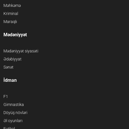
Məhkəmə
Kriminal
Maraqlı
Mədəniyyət
Mədəniyyət siyasəti
Ədəbiyyat
Sənət
İdman
F1
Gimnastika
Döyüş növləri
Əl oyunları
Futbol