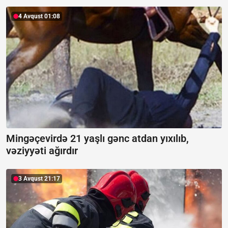
4 Avqust 01:08
Mingəçevirdə 21 yaşlı gənc atdan yıxılıb,
vəziyyəti ağırdır
3 Avqust 21:17