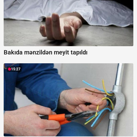
Bakıda mənzildən meyit tapıldı
15:27