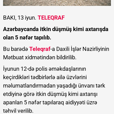
BAKI, 13 iyun.
TELEQRAF
Azərbaycanda itkin düşmüş kimi axtarışda
olan 5 nəfər tapılıb.
Bu barədə
Teleqraf
-a Daxili İşlər Nazirliyinin
Mətbuat xidmətindən bildirilib.
İyunun 12-də polis əməkdaşlarının
keçirdikləri tədbirlərlə ailə üzvlərini
məlumatlandırmadan yaşadığı ünvanı tərk
etdiyinə görə itkin düşmüş kimi axtarışı
aparılan 5 nəfər tapılaraq aidiyyəti üzrə
təhvil verilib.