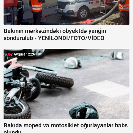
Bakının mərkəzindəki obyektdə yanğın
söndürülüb -
YENİLƏNDİ/FOTO/VİDEO
7 Avqust 12:26
Bakıda moped və motosiklet oğurlayanlar həbs
olundu