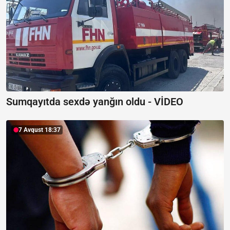
Sumqayıtda sexdə yanğın oldu -
VİDEO
7 Avqust 18:37