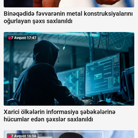
Binəqədidə fəvvarənin metal konstruksiyalarını
oğurlayan şəxs saxlanıldı
7 Avqust 17:47
Xarici ölkələrin informasiya şəbəkələrinə
hücumlar edən şəxslər saxlanıldı
7 Avqust 16:56