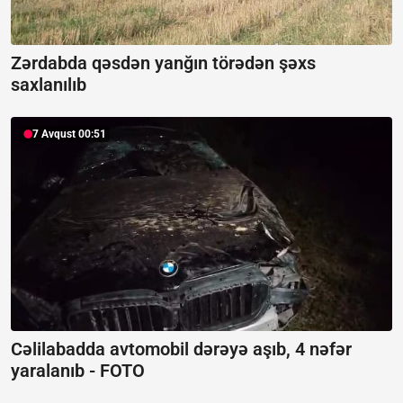
Zərdabda qəsdən yanğın törədən şəxs
saxlanılıb
7 Avqust 00:51
Cəlilabadda avtomobil dərəyə aşıb, 4 nəfər
yaralanıb -
FOTO