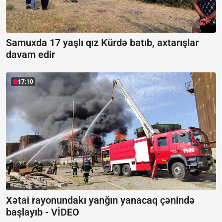
Samuxda 17 yaşlı qız Kürdə batıb, axtarışlar
davam edir
17:10
Xətai rayonundakı yanğın yanacaq çənində
başlayıb -
VİDEO