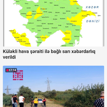
Küləkli hava şəraiti ilə bağlı sarı xəbərdarlıq
verildi
17:14