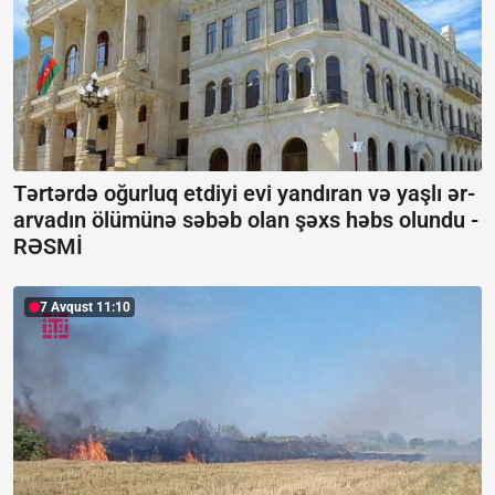
Tərtərdə oğurluq etdiyi evi yandıran və yaşlı ər-
arvadın ölümünə səbəb olan şəxs həbs olundu -
RƏSMİ
7 Avqust 11:10