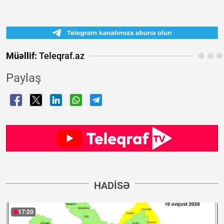
Müəllif:
Teleqraf.az
Paylaş
HADISƏ
17:20