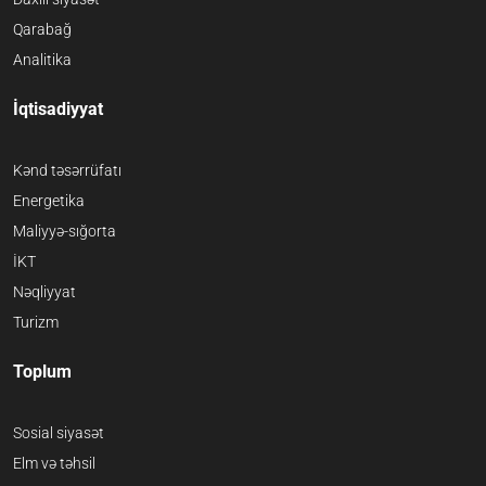
Qarabağ
Analitika
İqtisadiyyat
Kənd təsərrüfatı
Energetika
Maliyyə-sığorta
İKT
Nəqliyyat
Turizm
Toplum
Sosial siyasət
Elm və təhsil