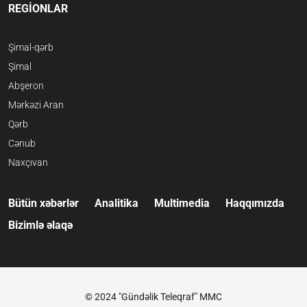
REGİONLAR
Şimal-qərb
Şimal
Abşeron
Mərkəzi Aran
Qərb
Cənub
Naxçıvan
Bütün xəbərlər
Analitika
Multimedia
Haqqımızda
Bizimlə əlaqə
© 2024 "Gündəlik Teleqraf" MMC