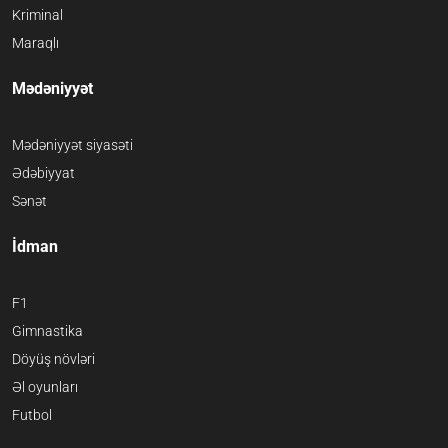
Kriminal
Maraqlı
Mədəniyyət
Mədəniyyət siyasəti
Ədəbiyyat
Sənət
İdman
F1
Gimnastika
Döyüş növləri
Əl oyunları
Futbol