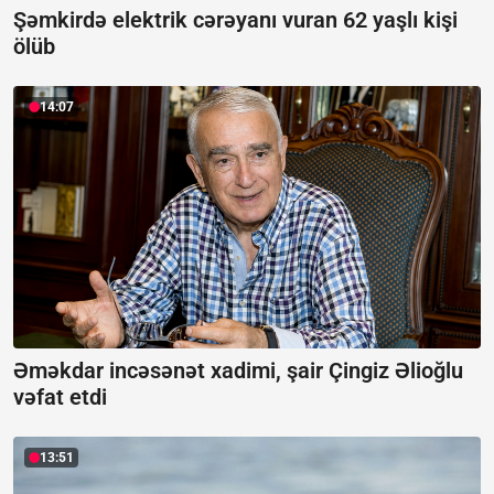
Şəmkirdə elektrik cərəyanı vuran 62 yaşlı kişi
ölüb
14:07
Əməkdar incəsənət xadimi, şair Çingiz Əlioğlu
vəfat etdi
13:51