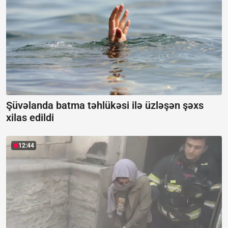
Şüvəlanda batma təhlükəsi ilə üzləşən şəxs
xilas edildi
12:44