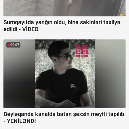
Sumqayıtda yanğın oldu, bina sakinləri təxliyə
edildi -
VİDEO
00:07
Beyləqanda kanalda batan şəxsin meyiti tapılıb
-
YENİLƏNDİ