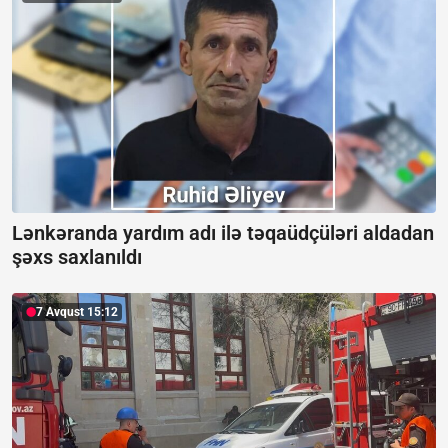
Lənkəranda yardım adı ilə təqaüdçüləri aldadan
şəxs saxlanıldı
7 Avqust 15:12