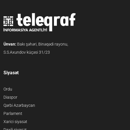
Ünvan:
Bakı şəhəri, Binəqədi rayonu,
S.S.Axundov küçəsi 31/23
Siyasət
Ordu
Diaspor
Qərbi Azərbaycan
Parlament
Xarici siyasət
Daxili siyasət