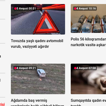
5 Avqust 00:51
4 Avqust 10:16
Polis 56 kiloqramdan
Tovuzda yaşlı qadını avtomobil
narkotik vasitə aşkar
vurub, vəziyyəti ağırdır
m
4 Avqust 09:21
4 Avqust 07:58
d
Ağdamda baş vermiş
Sumqayıtda qadın ev
işi