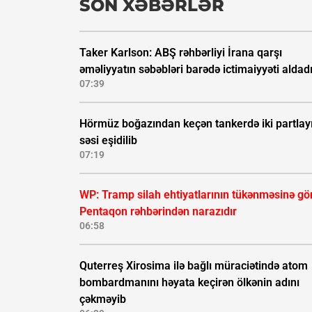
SON XƏBƏRLƏR
Taker Karlson: ABŞ rəhbərliyi İrana qarşı
əməliyyatın səbəbləri barədə ictimaiyyəti aldad
07:39
Hörmüz boğazından keçən tankerdə iki partlay
səsi eşidilib
07:19
WP: Tramp silah ehtiyatlarının tükənməsinə gö
Pentaqon rəhbərindən narazıdır
06:58
Quterreş Xirosima ilə bağlı müraciətində atom
bombardmanını həyata keçirən ölkənin adını
çəkməyib