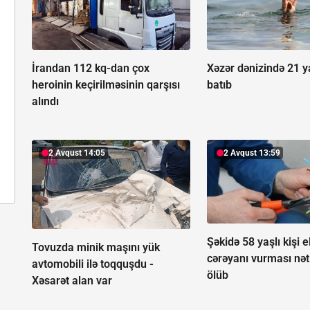
İrandan 112 kq-dan çox
Xəzər dənizində 21 y
heroinin keçirilməsinin qarşısı
batıb
alındı
2 Avqust 14:05
2 Avqust 13:59
Şəkidə 58 yaşlı kişi e
Tovuzda minik maşını yük
cərəyanı vurması nət
avtomobili ilə toqquşdu -
ölüb
Xəsarət alan var