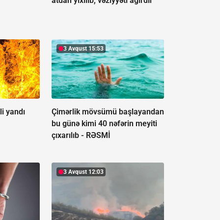
atdan yıxılıb, vəziyyəti ağırdır
3 Avqust 15:53
i yandı
Çimərlik mövsümü başlayandan
bu günə kimi 40 nəfərin meyiti
çıxarılıb -
RƏSMİ
3 Avqust 12:03