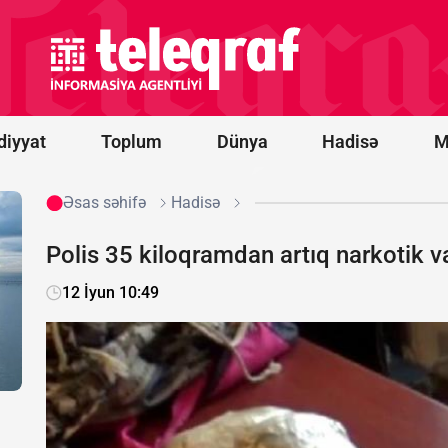
nin Yəmənə
aviazərbələri
nəticəsində
yüzlərlə dinc
sakin həlak
olub
diyyat
Toplum
Dünya
Hadisə
M
Əsas səhifə
Hadisə
Polis 35 kiloqramdan artıq narkotik v
12 İyun 10:49