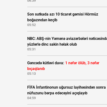
06:39
Son sutkada azı 10 ticarət gəmisi Hörmüz
boğazından keçib
05:52
NBC: ABŞ-nin Yəmənə aviazərbələri nəticəsind
yüzlərlə dinc sakin həlak olub
05:31
Gəncədə kütləvi dava:
1 nəfər ölüb, 3 nəfər
bıçaqlanıb
05:13
FİFA İnfantinonun uğursuz layihəsindən sonra
nüfuzunu bərpa edəcəyini açıqlayıb
04:59