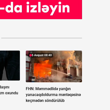
5 Avqust 08:40
aşını
FHN: Məmmədlidə yanğın
ökm oxundu
yanacaqdoldurma məntəqəsinə
keçmədən söndürülüb