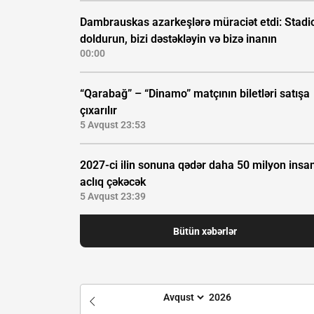
Dambrauskas azarkeşlərə müraciət etdi: Stadi
doldurun, bizi dəstəkləyin və bizə inanın
00:00
“Qarabağ” – “Dinamo” matçının biletləri satışa
çıxarılır
5 Avqust 23:53
2027-ci ilin sonuna qədər daha 50 milyon insa
aclıq çəkəcək
5 Avqust 23:39
Bütün xəbərlər