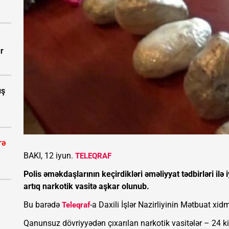
ır
ış
rə
BAKI, 12 iyun.
TELEQRAF
Polis əməkdaşlarının keçirdikləri əməliyyat tədbirləri i
artıq narkotik vasitə aşkar olunub.
Bu barədə
-a Daxili İşlər Nazirliyinin Mətbuat xidm
Teleqraf
Qanunsuz dövriyyədən çıxarılan narkotik vasitələr – 24 