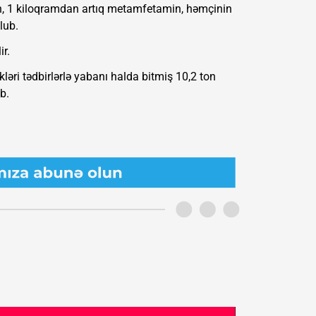
oin, 1 kiloqramdan artıq metamfetamin, həmçinin
lub.
ir.
əri tədbirlərlə yabanı halda bitmiş 10,2 ton
b.