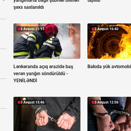
yanğınlarla bağlı şübhəli bilinən
tapılıb
şəxs saxlanıldı
3 Avqust 21:17
3 Avqust 16:40
Lənkəranda açıq ərazidə baş
Bakıda yük avtomobil
verən yanğın söndürüldü -
YENİLƏNDİ
3 Avqust 15:46
3 Avqust 12:56