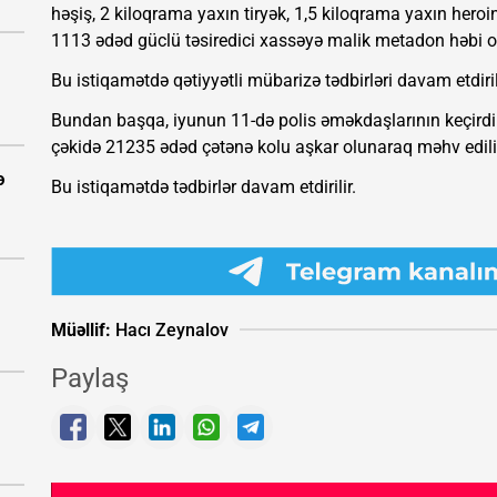
həşiş, 2 kiloqrama yaxın tiryək, 1,5 kiloqrama yaxın her
1113 ədəd güclü təsiredici xassəyə malik metadon həbi o
Bu istiqamətdə qətiyyətli mübarizə tədbirləri davam etdiril
Bundan başqa, iyunun 11-də polis əməkdaşlarının keçirdikl
çəkidə 21235 ədəd çətənə kolu aşkar olunaraq məhv edili
ə
Bu istiqamətdə tədbirlər davam etdirilir.
Müəllif:
Hacı Zeynalov
Paylaş