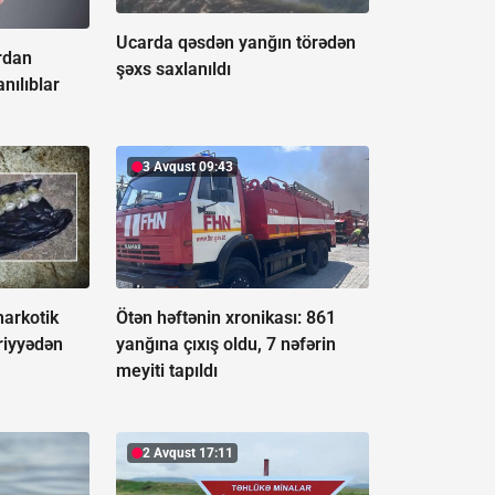
Ucarda qəsdən yanğın törədən
rdan
şəxs saxlanıldı
nılıblar
3 Avqust 09:43
narkotik
Ötən həftənin xronikası: 861
riyyədən
yanğına çıxış oldu, 7 nəfərin
meyiti tapıldı
2 Avqust 17:11