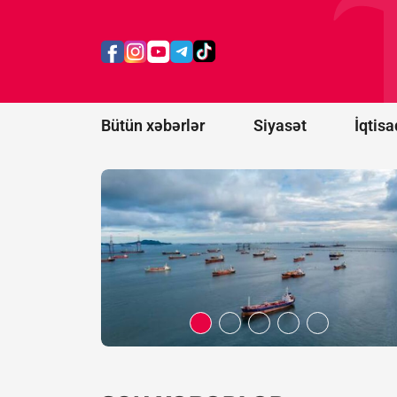
Hörmüz
boğazından
keçən
tankerdə iki
partlayış
səsi eşidilib
Bütün xəbərlər
Siyasət
İqtisa