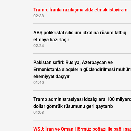
Tramp: İranla razılaşma əldə etmək istəyirəm
02:38
ABŞ polikristal silisium idxalına rüsum tətbiq
etməyə hazırlaşır
02:24
Pakistan səfiri: Rusiya, Azərbaycan və
Ermənistanla əlaqələrin gücləndirilməsi mühü
əhəmiyyət daşıyır
01:40
Tramp administrasiyası idxalçılara 100 milyar
dollar gömrük rüsumunu geri qaytarıb
01:08
WSJ: İran və Oman Hörmüz boğazı ilə bağlı saz