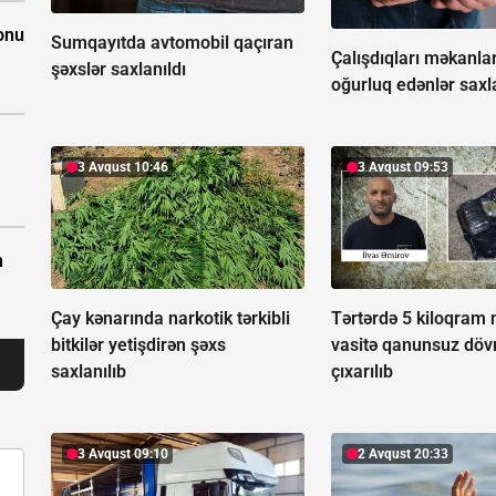
onu
Sumqayıtda avtomobil qaçıran
Çalışdıqları məkanla
şəxslər saxlanıldı
oğurluq edənlər saxla
3 Avqust 10:46
3 Avqust 09:53
n
Çay kənarında narkotik tərkibli
Tərtərdə 5 kiloqram 
bitkilər yetişdirən şəxs
vasitə qanunsuz döv
saxlanılıb
çıxarılıb
3 Avqust 09:10
2 Avqust 20:33