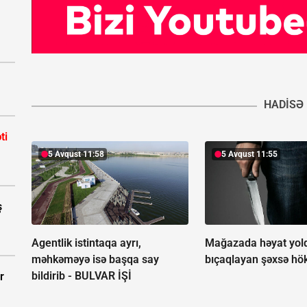
HADISƏ
ti
5 Avqust 11:58
5 Avqust 11:55
ş
Agentlik istintaqa ayrı,
Mağazada həyat yold
məhkəməyə isə başqa say
bıçaqlayan şəxsə h
bildirib -
BULVAR İŞİ
r