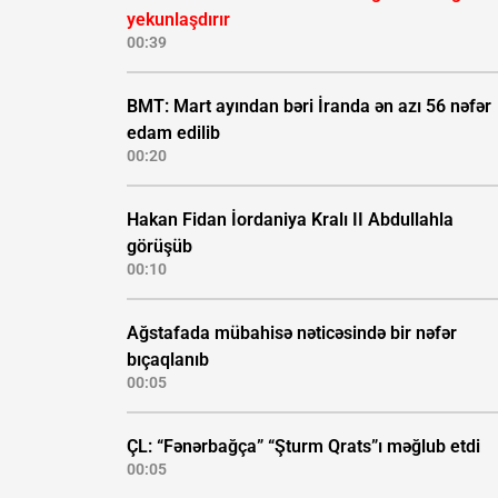
yekunlaşdırır
00:39
BMT: Mart ayından bəri İranda ən azı 56 nəfər
edam edilib
00:20
Hakan Fidan İordaniya Kralı II Abdullahla
görüşüb
00:10
Ağstafada mübahisə nəticəsində bir nəfər
bıçaqlanıb
00:05
ÇL: “Fənərbağça” “Şturm Qrats”ı məğlub etdi
00:05