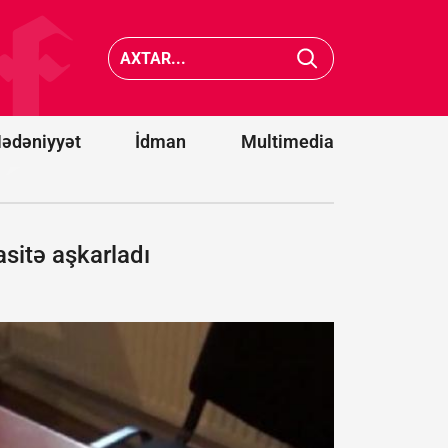
Filippin
Gazetesi
sahillərində
Hikmət
5,9 bal
Hacıyev
gücündə
bəzi
zəlzələ baş
fikirlərin
verib
təhrif et
ədəniyyət
İdman
Multimedia
asitə aşkarladı