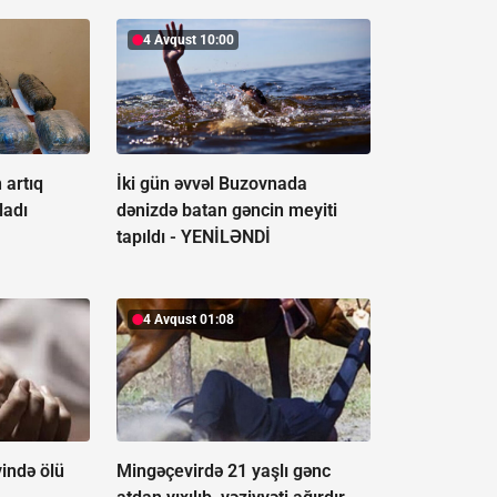
4 Avqust 10:00
 artıq
İki gün əvvəl Buzovnada
ladı
dənizdə batan gəncin meyiti
tapıldı -
YENİLƏNDİ
4 Avqust 01:08
ində ölü
Mingəçevirdə 21 yaşlı gənc