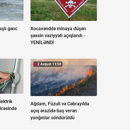
aşlı gənc
Xocavənddə minaya düşən
şəxsin vəziyyəti açıqlandı -
YENİLƏNDİ
2 Avqust 13:50
lektrik
Ağdam, Füzuli və Cəbrayılda
icəsində
açıq ərazidə baş verən
yanğınlar söndürüldü