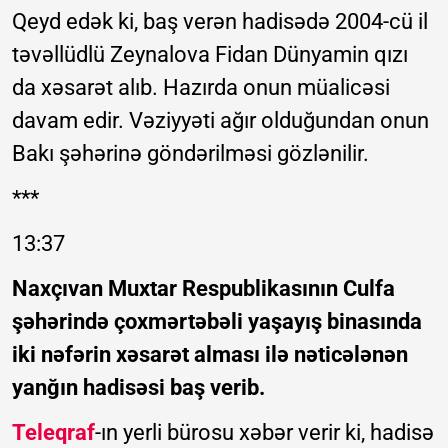
Qeyd edək ki, baş verən hadisədə 2004-cü il
təvəllüdlü Zeynalova Fidan Dünyamin qızı
da xəsarət alıb. Hazırda onun müalicəsi
davam edir. Vəziyyəti ağır olduğundan onun
Bakı şəhərinə göndərilməsi gözlənilir.
***
13:37
Naxçıvan Muxtar Respublikasının Culfa
şəhərində çoxmərtəbəli yaşayış binasında
iki nəfərin xəsarət alması ilə nəticələnən
yanğın hadisəsi baş verib.
Teleqraf
-ın yerli bürosu xəbər verir ki, hadisə