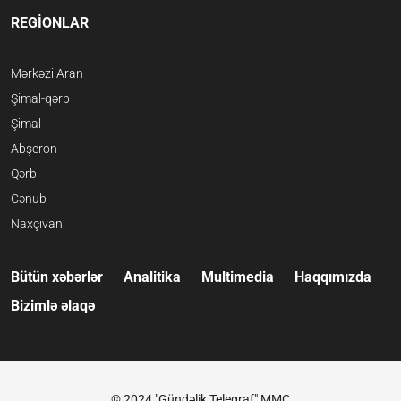
REGİONLAR
Mərkəzi Aran
Şimal-qərb
Şimal
Abşeron
Qərb
Cənub
Naxçıvan
Bütün xəbərlər
Analitika
Multimedia
Haqqımızda
Bizimlə əlaqə
© 2024 "Gündəlik Teleqraf" MMC