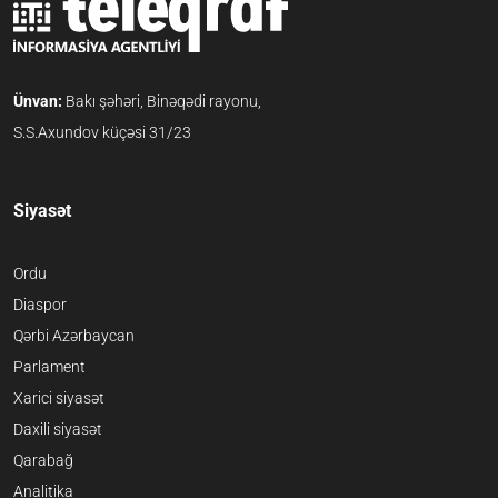
Ünvan:
Bakı şəhəri, Binəqədi rayonu,
S.S.Axundov küçəsi 31/23
Siyasət
Ordu
Diaspor
Qərbi Azərbaycan
Parlament
Xarici siyasət
Daxili siyasət
Qarabağ
Analitika