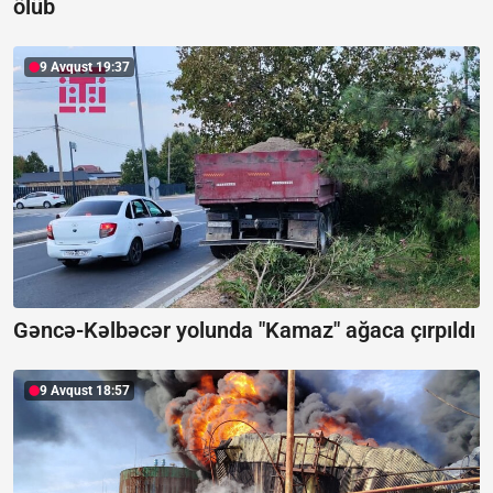
ölüb
9 Avqust 19:37
Gəncə-Kəlbəcər yolunda "Kamaz" ağaca çırpıldı
9 Avqust 18:57