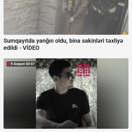
Sumqayıtda yanğın oldu, bina sakinləri təxliyə
edildi -
VİDEO
9 Avqust 00:07