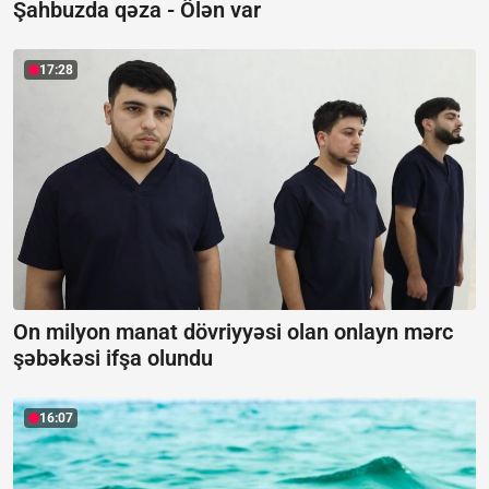
Şahbuzda qəza -
Ölən var
17:28
On milyon manat dövriyyəsi olan onlayn mərc
şəbəkəsi ifşa olundu
16:07