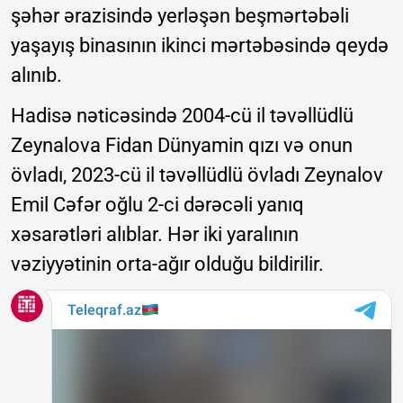
şəhər ərazisində yerləşən beşmərtəbəli
yaşayış binasının ikinci mərtəbəsində qeydə
alınıb.
Hadisə nəticəsində 2004-cü il təvəllüdlü
Zeynalova Fidan Dünyamin qızı və onun
övladı, 2023-cü il təvəllüdlü övladı Zeynalov
Emil Cəfər oğlu 2-ci dərəcəli yanıq
xəsarətləri alıblar. Hər iki yaralının
vəziyyətinin orta-ağır olduğu bildirilir.