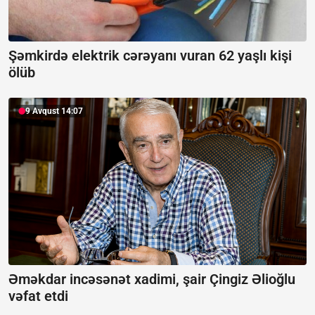
Şəmkirdə elektrik cərəyanı vuran 62 yaşlı kişi
ölüb
9 Avqust 14:07
Əməkdar incəsənət xadimi, şair Çingiz Əlioğlu
vəfat etdi