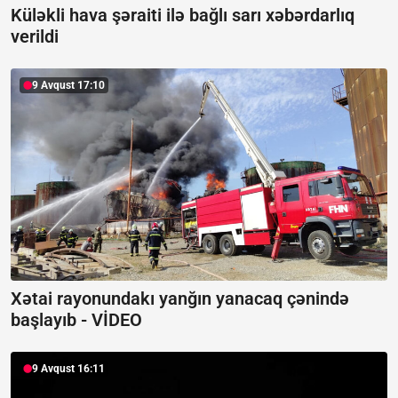
Küləkli hava şəraiti ilə bağlı sarı xəbərdarlıq
verildi
9 Avqust 17:10
Xətai rayonundakı yanğın yanacaq çənində
başlayıb -
VİDEO
9 Avqust 16:11