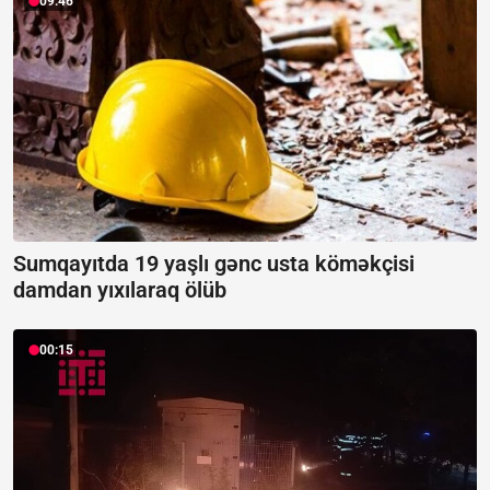
09:46
Sumqayıtda 19 yaşlı gənc usta köməkçisi
damdan yıxılaraq ölüb
00:15