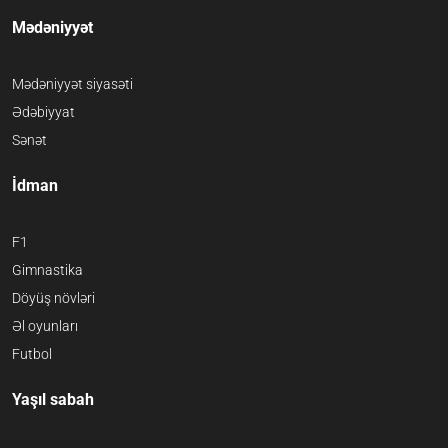
Mədəniyyət
Mədəniyyət siyasəti
Ədəbiyyat
Sənət
İdman
F1
Gimnastika
Döyüş növləri
Əl oyunları
Futbol
Yaşıl sabah