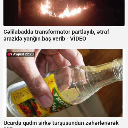
Cəlilabadda transformator partlayıb, ətraf
ərazidə yanğın baş verib -
VİDEO
9 Avqust 22:23
Ucarda qadın sirkə turşusundan zəhərlənərək