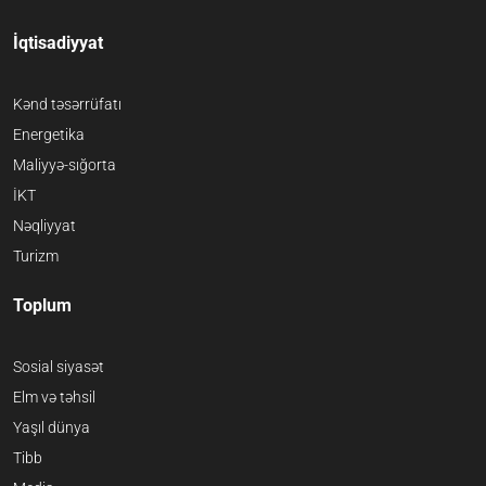
İqtisadiyyat
Kənd təsərrüfatı
Energetika
Maliyyə-sığorta
İKT
Nəqliyyat
Turizm
Toplum
Sosial siyasət
Elm və təhsil
Yaşıl dünya
Tibb