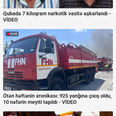
Qubada 7 kiloqram narkotik vasitə aşkarlandı -
VİDEO
10:02
Ötən həftənin xronikası: 925 yanğına çıxış oldu,
10 nəfərin meyiti tapıldı -
VİDEO