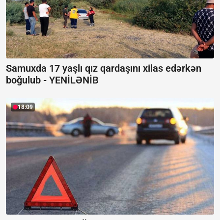
Samuxda 17 yaşlı qız qardaşını xilas edərkən
boğulub -
YENİLƏNİB
18:09