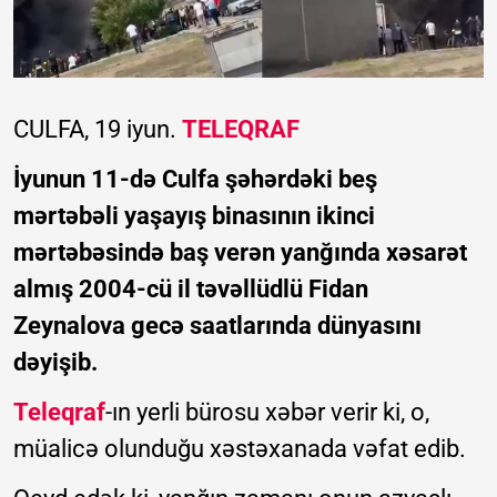
CULFA, 19 iyun.
TELEQRAF
İyunun 11-də Culfa şəhərdəki beş
mərtəbəli yaşayış binasının ikinci
mərtəbəsində baş verən yanğında xəsarət
almış 2004-cü il təvəllüdlü Fidan
Zeynalova gecə saatlarında dünyasını
dəyişib.
Teleqraf
-ın yerli bürosu xəbər verir ki, o,
müalicə olunduğu xəstəxanada vəfat edib.