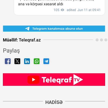
Müəllif:
Teleqraf.az
Paylaş
HADISƏ