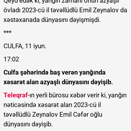
Qeyd edək ki, yanğın zamanı onun azyaşlı
övladı 2023-cü il təvəllüdlü Emil Zeynalov da
xəstəxanada dünyasını dəyişmişdi.
***
CULFA, 11 iyun.
17:02
Culfa şəhərində baş verən yanğında
xəsarət alan azyaşlı dünyasını dəyişib.
Teleqraf
-ın yerli bürosu xəbər verir ki, yanğın
nəticəsində xəsarət alan 2023-cü il
təvəllüdlü Zeynalov Emil Cəfər oğlu
dünyasını dəyişib.