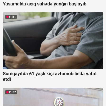
Yasamalda açıq sahədə yanğın başlayıb
11:11
Sumqayıtda 61 yaşlı kişi avtomobilində vəfat
etdi
11:07