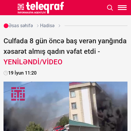
Əsas səhifə
Hadisə
Culfada 8 gün öncə baş verən yanğında
xəsarət almış qadın vəfat etdi -
YENİLƏNDİ/VİDEO
19 İyun 11:20