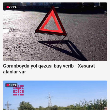
22:24
Goranboyda yol qəzası baş verib -
Xəsarət
alanlar var
19:24