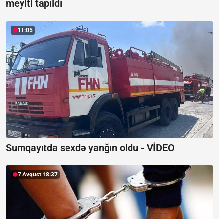
meyiti tapıldı
11:05
Sumqayıtda sexdə yanğın oldu -
VİDEO
7 Avqust 18:37