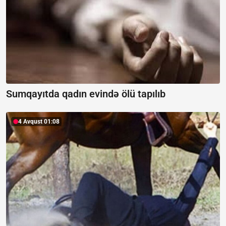
Sumqayıtda qadın evində ölü tapılıb
4 Avqust 01:08