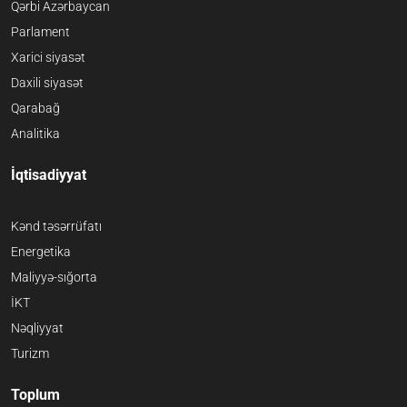
Qərbi Azərbaycan
Parlament
Xarici siyasət
Daxili siyasət
Qarabağ
Analitika
İqtisadiyyat
Kənd təsərrüfatı
Energetika
Maliyyə-sığorta
İKT
Nəqliyyat
Turizm
Toplum