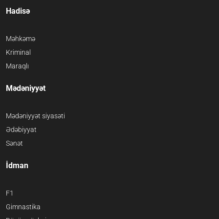
Hadisə
Məhkəmə
Kriminal
Maraqlı
Mədəniyyət
Mədəniyyət siyasəti
Ədəbiyyat
Sənət
İdman
F1
Gimnastika