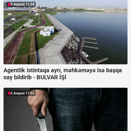
5 Avqust 11:58
Agentlik istintaqa ayrı, məhkəməyə isə başqa
say bildirib -
BULVAR İŞİ
5 Avqust 11:55