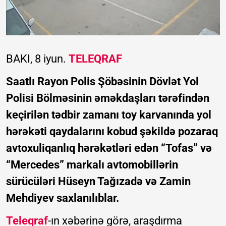
BAKI, 8 iyun.
TELEQRAF
Saatlı Rayon Polis Şöbəsinin Dövlət Yol
Polisi Bölməsinin əməkdaşları tərəfindən
keçirilən tədbir zamanı toy karvanında yol
hərəkəti qaydalarını kobud şəkildə pozaraq
avtoxuliqanlıq hərəkətləri edən “Tofas” və
“Mercedes” markalı avtomobillərin
sürücüləri Hüseyn Tağızadə və Zamin
Mehdiyev saxlanılıblar.
Teleqraf
-ın xəbərinə görə, araşdırma