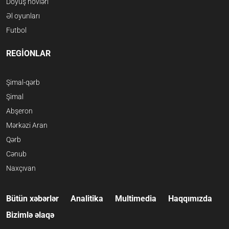
Döyüş növləri
Əl oyunları
Futbol
REGİONLAR
Şimal-qərb
Şimal
Abşeron
Mərkəzi Aran
Qərb
Cənub
Naxçıvan
Bütün xəbərlər
Analitika
Multimedia
Haqqımızda
Bizimlə əlaqə