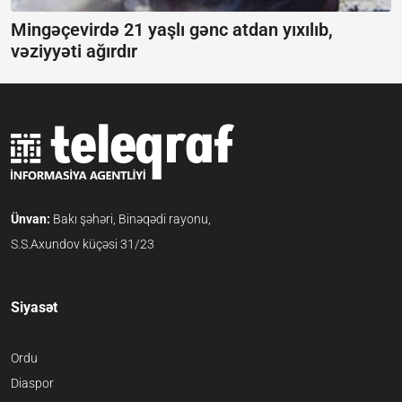
Mingəçevirdə 21 yaşlı gənc atdan yıxılıb,
vəziyyəti ağırdır
Ünvan:
Bakı şəhəri, Binəqədi rayonu,
S.S.Axundov küçəsi 31/23
Siyasət
Ordu
Diaspor