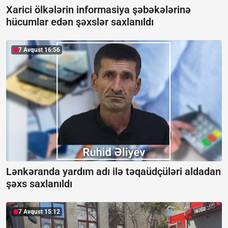
Xarici ölkələrin informasiya şəbəkələrinə
hücumlar edən şəxslər saxlanıldı
7 Avqust 16:56
Lənkəranda yardım adı ilə təqaüdçüləri aldadan
şəxs saxlanıldı
7 Avqust 15:12