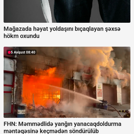
Mağazada həyat yoldaşını bıçaqlayan şəxsə
hökm oxundu
5 Avqust 08:40
FHN: Məmmədlidə yanğın yanacaqdoldurma
məntəqəsinə keçmədən söndürülüb