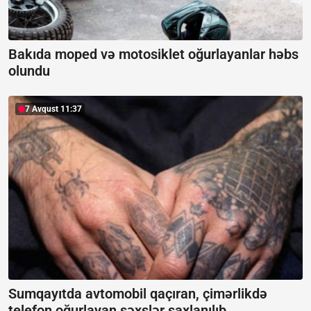
Bakıda moped və motosiklet oğurlayanlar həbs
olundu
7 Avqust 11:37
Sumqayıtda avtomobil qaçıran, çimərlikdə
telefon oğurlayan şəxslər saxlanılıb