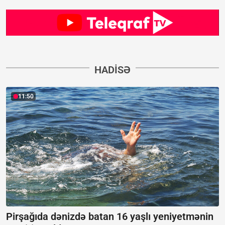
HADISƏ
11:50
Pirşağıda dənizdə batan 16 yaşlı yeniyetmənin