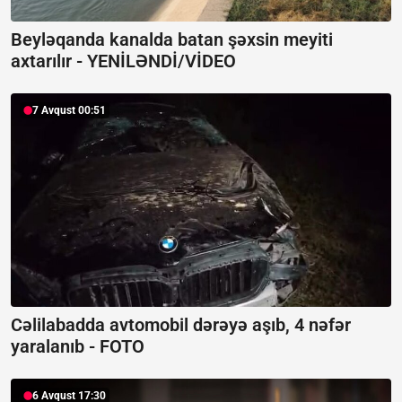
Beyləqanda kanalda batan şəxsin meyiti
axtarılır -
YENİLƏNDİ/VİDEO
7 Avqust 00:51
Cəlilabadda avtomobil dərəyə aşıb, 4 nəfər
yaralanıb -
FOTO
6 Avqust 17:30