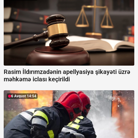
Rasim İldırımzadənin apellyasiya şikayəti üzrə
məhkəmə iclası keçirildi
6 Avqust 14:54