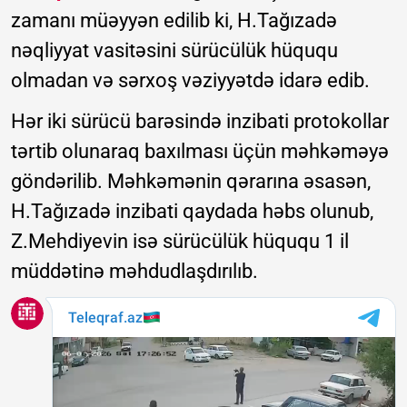
zamanı müəyyən edilib ki, H.Tağızadə
nəqliyyat vasitəsini sürücülük hüququ
olmadan və sərxoş vəziyyətdə idarə edib.
Hər iki sürücü barəsində inzibati protokollar
tərtib olunaraq baxılması üçün məhkəməyə
göndərilib. Məhkəmənin qərarına əsasən,
H.Tağızadə inzibati qaydada həbs olunub,
Z.Mehdiyevin isə sürücülük hüququ 1 il
müddətinə məhdudlaşdırılıb.