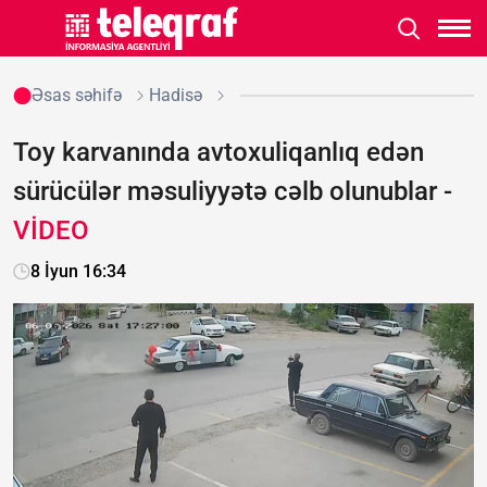
Əsas səhifə
Hadisə
Toy karvanında avtoxuliqanlıq edən
sürücülər məsuliyyətə cəlb olunublar -
VİDEO
8 İyun 16:34