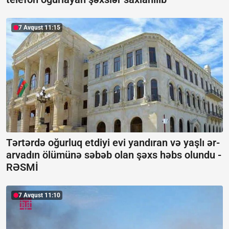
7 Avqust 11:15
Tərtərdə oğurluq etdiyi evi yandıran və yaşlı ər-
arvadın ölümünə səbəb olan şəxs həbs olundu -
RƏSMİ
7 Avqust 11:10