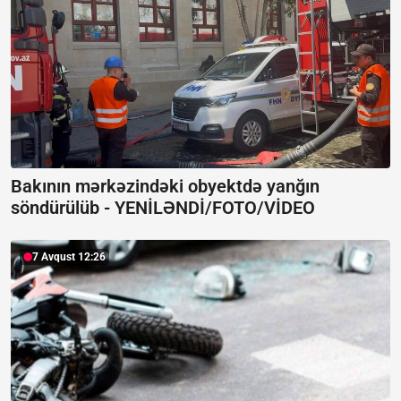
Bakının mərkəzindəki obyektdə yanğın
söndürülüb -
YENİLƏNDİ/FOTO/VİDEO
7 Avqust 12:26