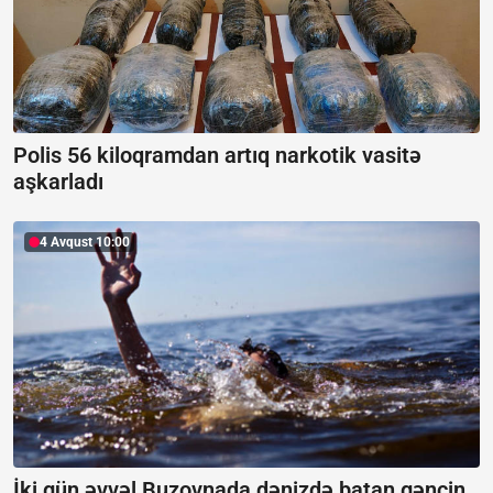
Polis 56 kiloqramdan artıq narkotik vasitə
aşkarladı
4 Avqust 10:00
İki gün əvvəl Buzovnada dənizdə batan gəncin