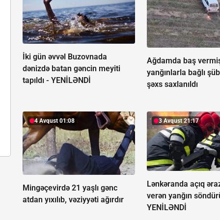
İki gün əvvəl Buzovnada
Ağdamda baş vermi
dənizdə batan gəncin meyiti
yanğınlarla bağlı şüb
tapıldı -
YENİLƏNDİ
şəxs saxlanıldı
4 Avqust 01:08
3 Avqust 21:17
Lənkəranda açıq əra
Mingəçevirdə 21 yaşlı gənc
verən yanğın söndür
atdan yıxılıb, vəziyyəti ağırdır
YENİLƏNDİ