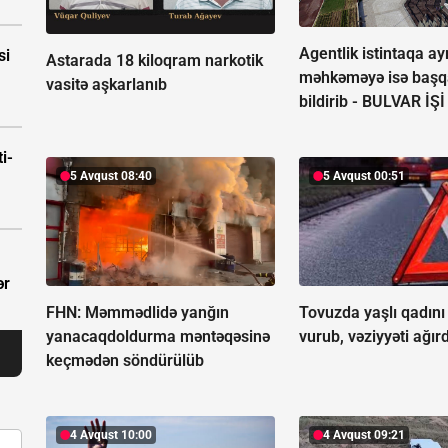
Agentlik istintaqa ayr
si
Astarada 18 kiloqram narkotik
məhkəməyə isə başq
vasitə aşkarlanıb
bildirib -
BULVAR İŞİ
i-
5 Avqust 08:40
5 Avqust 00:51
ər
FHN: Məmmədlidə yanğın
Tovuzda yaşlı qadını
yanacaqdoldurma məntəqəsinə
vurub, vəziyyəti ağırd
keçmədən söndürülüb
4 Avqust 10:00
4 Avqust 09:21