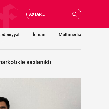
dollar
ABŞ-nin Yuta
dəyərind
ştatında
lazer
yanğınsöndürən
anti-dro
helikopter
sistemlə
qəzaya uğrayıb
alacaq
ədəniyyət
İdman
Multimedia
narkotiklə saxlanıldı