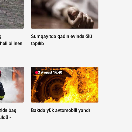
ş
Sumqayıtda qadın evində ölü
həli bilinən
tapılıb
3 Avqust 16:40
zidə baş
Bakıda yük avtomobili yandı
üldü -