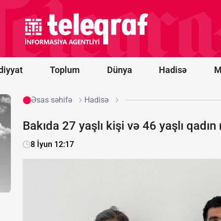
sisteminin
ilk
sınaqlarını
bu il başa
çatdırmağı
planlaşdırır
diyyat
Toplum
Dünya
Hadisə
M
Əsas səhifə
Hadisə
Bakıda 27 yaşlı kişi və 46 yaşlı qadın 
8 İyun 12:17