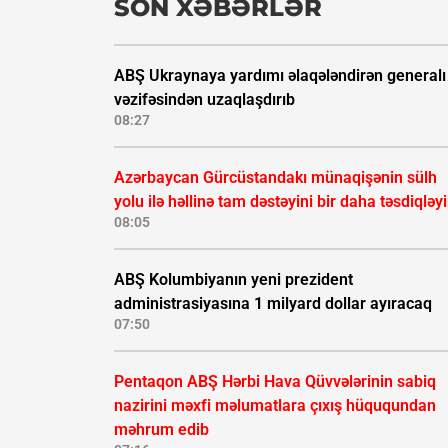
SON XƏBƏRLƏR
ABŞ Ukraynaya yardımı əlaqələndirən generalı
vəzifəsindən uzaqlaşdırıb
08:27
Azərbaycan Gürcüstandakı münaqişənin sülh
yolu ilə həllinə tam dəstəyini bir daha təsdiqləy
08:05
ABŞ Kolumbiyanın yeni prezident
administrasiyasına 1 milyard dollar ayıracaq
07:50
Pentaqon ABŞ Hərbi Hava Qüvvələrinin sabiq
nazirini məxfi məlumatlara çıxış hüququndan
məhrum edib