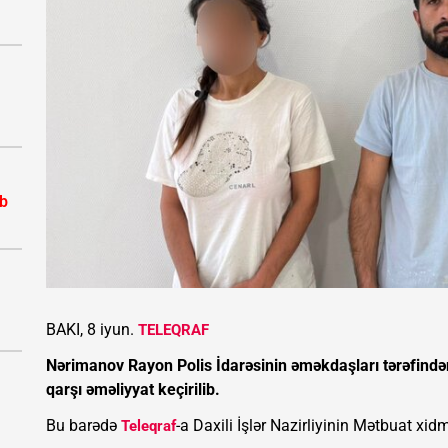
ib
BAKI, 8 iyun.
TELEQRAF
Nərimanov Rayon Polis İdarəsinin əməkdaşları tərəfində
qarşı əməliyyat keçirilib.
Bu barədə
-a Daxili İşlər Nazirliyinin Mətbuat xidm
Teleqraf