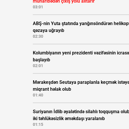
müharibədən çıxış yolu axtarır
03:01
ABŞ-nin Yuta ştatında yanğınsöndürən helikop
qəzaya uğrayıb
02:30
Kolumbiyanın yeni prezidenti vəzifəsinin icras
başlayıb
02:01
Mərakeşdən Seutaya paraplanla keçmək istəy
miqrant həlak olub
01:40
Suriyanın İdlib əyalətində silahlı toqquşma olub
iki təhlükəsizlik əməkdaşı yaralanıb
01:15