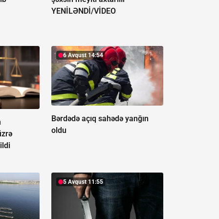
YENİLƏNDİ/VİDEO
6 Avqust 14:54
Bərdədə açıq sahədə yanğın
n
oldu
üzrə
ildi
5 Avqust 11:55