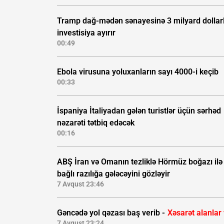
Tramp dağ-mədən sənayesinə 3 milyard dollarl
investisiya ayırır
00:49
Ebola virusuna yoluxanların sayı 4000-i keçib
00:33
İspaniya İtaliyadan gələn turistlər üçün sərhəd
nəzarəti tətbiq edəcək
00:16
ABŞ İran və Omanın tezliklə Hörmüz boğazı ilə
bağlı razılığa gələcəyini gözləyir
7 Avqust 23:46
Gəncədə yol qəzası baş verib -
Xəsarət alanlar
7 Avqust 23:24