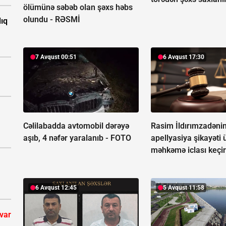
ölümünə səbəb olan şəxs həbs
olundu -
RƏSMİ
ıq
7 Avqust 00:51
6 Avqust 17:30
Cəlilabadda avtomobil dərəyə
Rasim İldırımzadəni
aşıb, 4 nəfər yaralanıb -
FOTO
apellyasiya şikayəti 
məhkəmə iclası keçir
6 Avqust 12:45
5 Avqust 11:58
 var