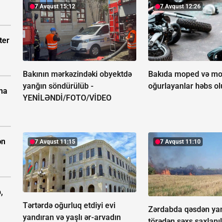
7 Avqust 15:12
7 Avqust 12:26
ter
Bakının mərkəzindəki obyektdə
Bakıda moped və mot
yanğın söndürülüb -
oğurlayanlar həbs o
ına
YENİLƏNDİ/FOTO/VİDEO
ən
7 Avqust 11:15
7 Avqust 11:10
,
Tərtərdə oğurluq etdiyi evi
Zərdabda qəsdən ya
yandıran və yaşlı ər-arvadın
törədən şəxs saxlanıl