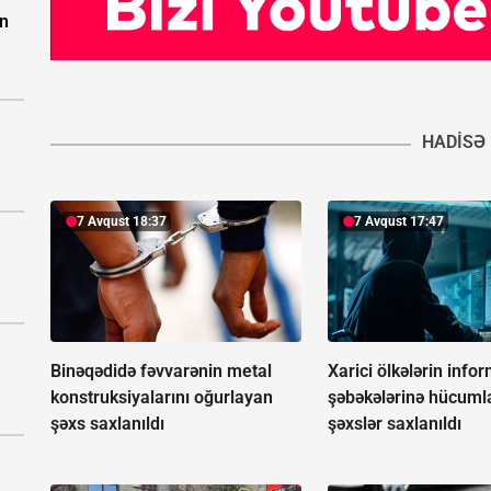
in
HADISƏ
7 Avqust 18:37
7 Avqust 17:47
Binəqədidə fəvvarənin metal
Xarici ölkələrin info
konstruksiyalarını oğurlayan
şəbəkələrinə hücuml
şəxs saxlanıldı
şəxslər saxlanıldı