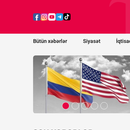
ABŞ-nin
yaratdığı
"Amerikaların
Qalxanı"
alyansına
qoşulur
Bütün xəbərlər
Siyasət
İqtisa