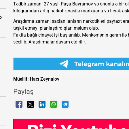
Tədbir zamanı 27 yaşlı Paşa Bayramov və onunla əlbir ola
kiloqramdan artıq narkotik vasitə marixuana və tiryək aşk
o
Araşdırma zamanı saxlanılanların narkotikləri paytaxt əraz
təşkil etməyi planlaşdırdıqları məlum olub.
Faktla bağlı cinayət işi başlanılıb. Məhkəmənin qərarı ilə
seçilib. Araşdırmalar davam etdirilir.
Müəllif:
Hacı Zeynalov
Paylaş