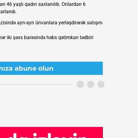
n 46 yaşlı qadın saxlanılıb. Onlardan 6
arlanıb.
isində ayrı-ayrı ünvanlara yerləşdirərək satışını
 hər iki şəxs barəsində həbs qətimkan tədbiri