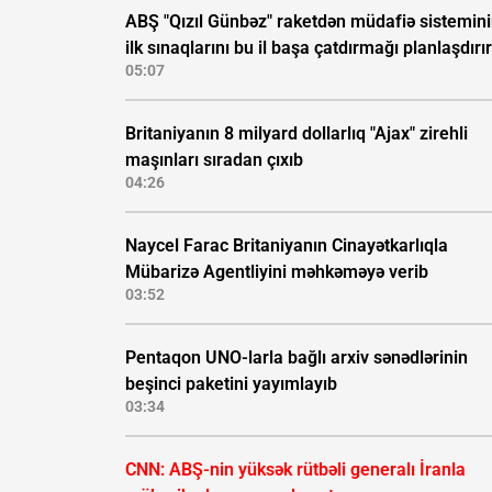
ABŞ "Qızıl Günbəz" raketdən müdafiə sistemin
ilk sınaqlarını bu il başa çatdırmağı planlaşdırır
05:07
Britaniyanın 8 milyard dollarlıq "Ajax" zirehli
maşınları sıradan çıxıb
04:26
Naycel Farac Britaniyanın Cinayətkarlıqla
Mübarizə Agentliyini məhkəməyə verib
03:52
Pentaqon UNO-larla bağlı arxiv sənədlərinin
beşinci paketini yayımlayıb
03:34
CNN: ABŞ-nin yüksək rütbəli generalı İranla