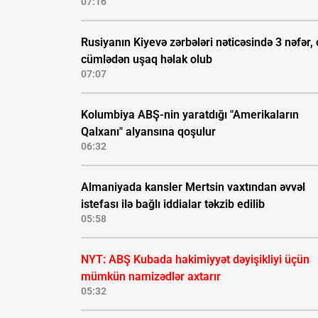
07:16
Rusiyanın Kiyevə zərbələri nəticəsində 3 nəfər, 
cümlədən uşaq həlak olub
07:07
Kolumbiya ABŞ-nin yaratdığı "Amerikaların
Qalxanı" alyansına qoşulur
06:32
Almaniyada kansler Mertsin vaxtından əvvəl
istefası ilə bağlı iddialar təkzib edilib
05:58
NYT: ABŞ Kubada hakimiyyət dəyişikliyi üçün
mümkün namizədlər axtarır
05:32