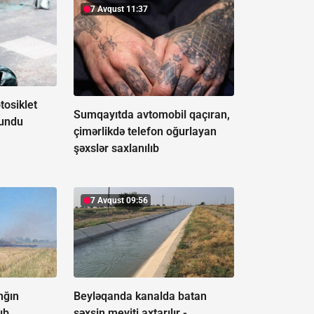
7 Avqust 11:37
osiklet
Sumqayıtda avtomobil qaçıran,
lundu
çimərlikdə telefon oğurlayan
şəxslər saxlanılıb
7 Avqust 09:56
nğın
Beyləqanda kanalda batan
ıb
şəxsin meyiti axtarılır -