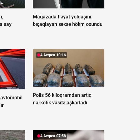
ı,
Mağazada həyat yoldaşını
a say
bıçaqlayan şəxsə hökm oxundu
4 Avqust 10:16
Polis 56 kiloqramdan artıq
 avtomobil
narkotik vasitə aşkarladı
ır
4 Avqust 07:58