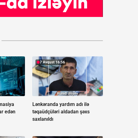
7 Avqust 16:56
rmasiya
Lənkəranda yardım adı ilə
ar edən
təqaüdçüləri aldadan şəxs
saxlanıldı