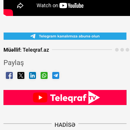
Müəllif:
Teleqraf.az
Paylaş
HADISƏ