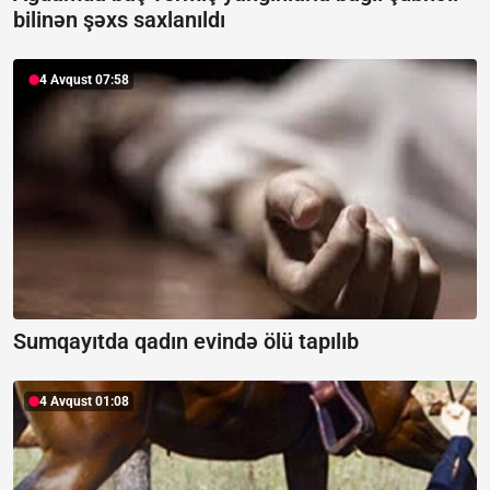
bilinən şəxs saxlanıldı
4 Avqust 07:58
Sumqayıtda qadın evində ölü tapılıb
4 Avqust 01:08