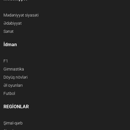
Mədəniyyət siyasəti
Ədəbiyyat
Sənət
İdman
F1
Gimnastika
Döyüş növləri
Əl oyunları
Futbol
REGİONLAR
Şimal-qərb