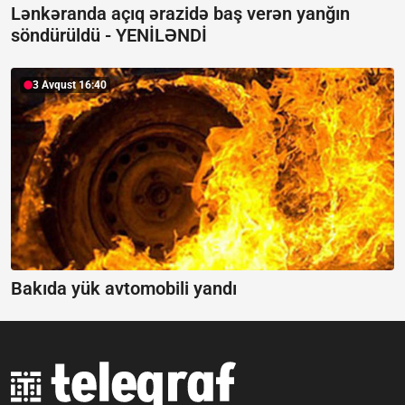
Lənkəranda açıq ərazidə baş verən yanğın
söndürüldü -
YENİLƏNDİ
3 Avqust 16:40
Bakıda yük avtomobili yandı