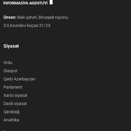
Ünvan:
Bakı şəhəri, Binəqədi rayonu,
S.S.Axundov küçəsi 31/23
Siyasət
Ordu
Diaspor
Qərbi Azərbaycan
Parlament
Xarici siyasət
Daxili siyasət
Qarabağ
Analitika