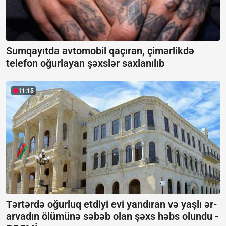
Sumqayıtda avtomobil qaçıran, çimərlikdə
telefon oğurlayan şəxslər saxlanılıb
11:15
Tərtərdə oğurluq etdiyi evi yandıran və yaşlı ər-
arvadın ölümünə səbəb olan şəxs həbs olundu -