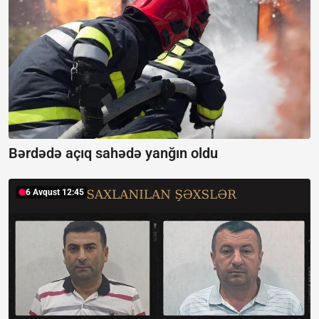
Bərdədə açıq sahədə yanğın oldu
6 Avqust 12:45