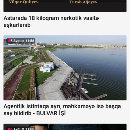
Astarada 18 kiloqram narkotik vasitə
aşkarlanıb
5 Avqust 11:58
Agentlik istintaqa ayrı, məhkəməyə isə başqa
say bildirib -
BULVAR İŞİ
5 Avqust 11:55