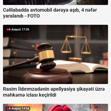
Cəlilabadda avtomobil dərəyə aşıb, 4 nəfər
yaralanıb -
FOTO
6 Avqust 17:30
Rasim İldırımzadənin apellyasiya şikayəti üzrə
məhkəmə iclası keçirildi
6 Avqust 14:54