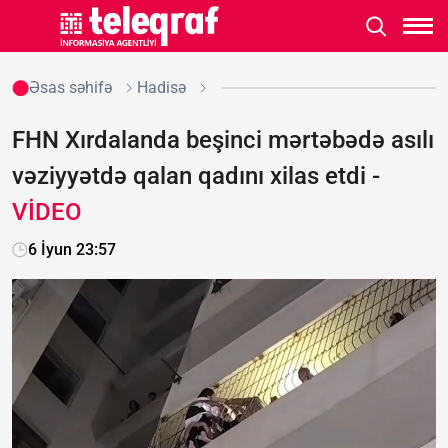
Əsas səhifə
Hadisə
FHN Xırdalanda beşinci mərtəbədə asılı
vəziyyətdə qalan qadını xilas etdi -
VİDEO
6 İyun 23:57