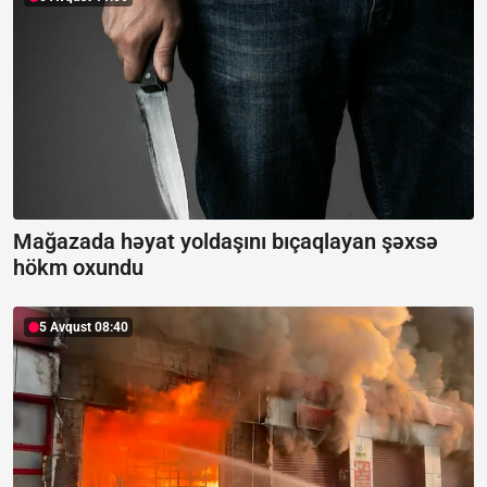
Mağazada həyat yoldaşını bıçaqlayan şəxsə
hökm oxundu
5 Avqust 08:40