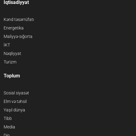
İqtisadiyyat
Kənd təsərrüfatı
Energetika
Maliyyə-sığorta
İKT
Nəqliyyat
Turizm
Toplum
Sosial siyasət
Elm və təhsil
Yaşıl dünya
Tibb
Media
Din