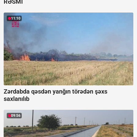
RƏSMİ
11:10
Zərdabda qəsdən yanğın törədən şəxs
saxlanılıb
09:56