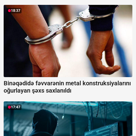
18:37
Binəqədidə fəvvarənin metal konstruksiyalarını
oğurlayan şəxs saxlanıldı
17:47