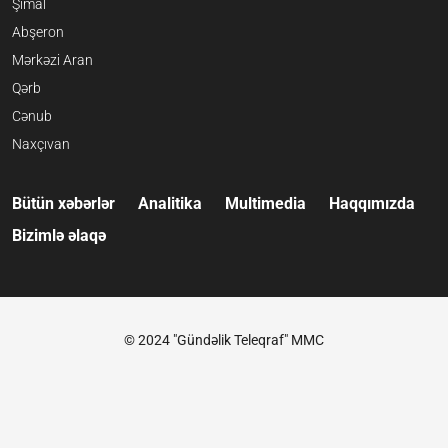
Şimal
Abşeron
Mərkəzi Aran
Qərb
Cənub
Naxçıvan
Bütün xəbərlər
Analitika
Multimedia
Haqqımızda
Bizimlə əlaqə
© 2024 "Gündəlik Teleqraf" MMC