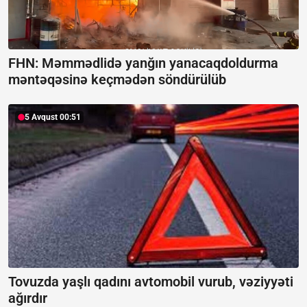
FHN: Məmmədlidə yanğın yanacaqdoldurma
məntəqəsinə keçmədən söndürülüb
5 Avqust 00:51
Tovuzda yaşlı qadını avtomobil vurub, vəziyyəti
ağırdır