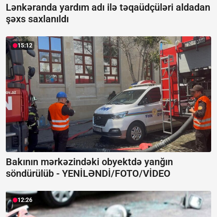
Lənkəranda yardım adı ilə təqaüdçüləri aldadan
şəxs saxlanıldı
15:12
Bakının mərkəzindəki obyektdə yanğın
söndürülüb -
YENİLƏNDİ/FOTO/VİDEO
12:26