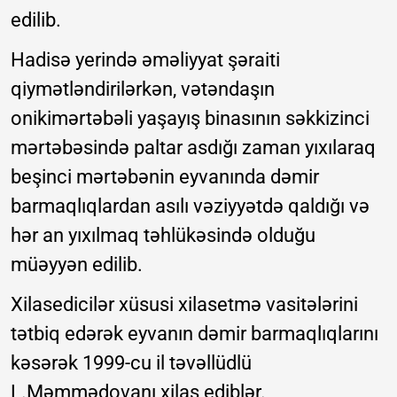
edilib.
Hadisə yerində əməliyyat şəraiti
qiymətləndirilərkən, vətəndaşın
onikimərtəbəli yaşayış binasının səkkizinci
mərtəbəsində paltar asdığı zaman yıxılaraq
beşinci mərtəbənin eyvanında dəmir
barmaqlıqlardan asılı vəziyyətdə qaldığı və
hər an yıxılmaq təhlükəsində olduğu
müəyyən edilib.
Xilasedicilər xüsusi xilasetmə vasitələrini
tətbiq edərək eyvanın dəmir barmaqlıqlarını
kəsərək 1999-cu il təvəllüdlü
L.Məmmədovanı xilas ediblər.