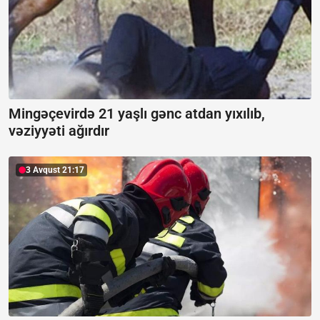
Mingəçevirdə 21 yaşlı gənc atdan yıxılıb,
vəziyyəti ağırdır
3 Avqust 21:17