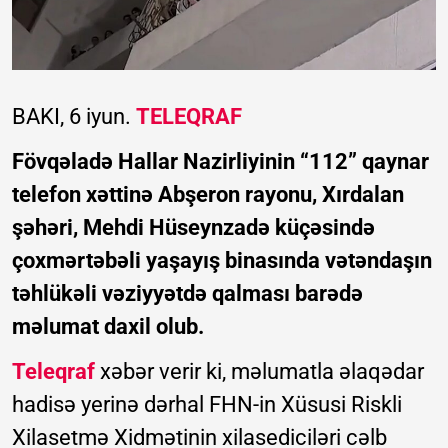
BAKI, 6 iyun.
TELEQRAF
Fövqəladə Hallar Nazirliyinin “112” qaynar
telefon xəttinə Abşeron rayonu, Xırdalan
şəhəri, Mehdi Hüseynzadə küçəsində
çoxmərtəbəli yaşayış binasında vətəndaşın
təhlükəli vəziyyətdə qalması barədə
məlumat daxil olub.
Teleqraf
xəbər verir ki, məlumatla əlaqədar
hadisə yerinə dərhal FHN-in Xüsusi Riskli
Xilasetmə Xidmətinin xilasediciləri cəlb