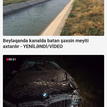
Beyləqanda kanalda batan şəxsin meyiti
axtarılır -
YENİLƏNDİ/VİDEO
00:51