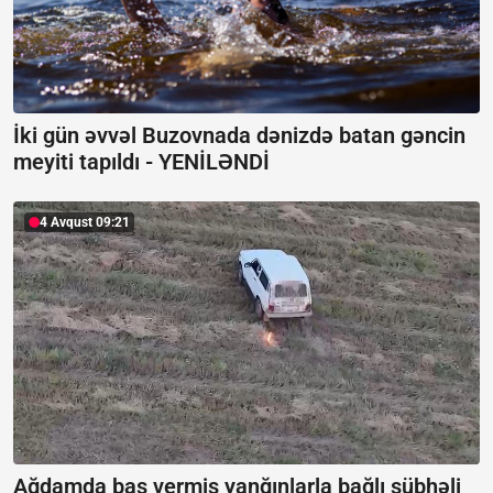
İki gün əvvəl Buzovnada dənizdə batan gəncin
meyiti tapıldı -
YENİLƏNDİ
4 Avqust 09:21
Ağdamda baş vermiş yanğınlarla bağlı şübhəli