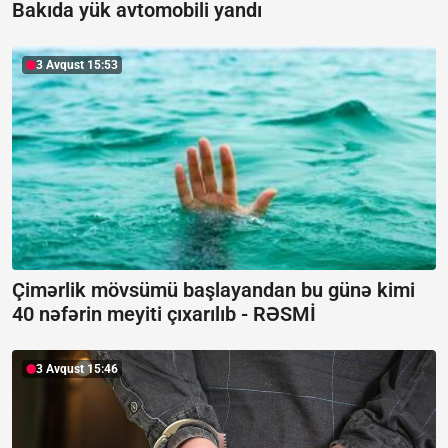
Bakıda yük avtomobili yandı
3 Avqust 15:53
Çimərlik mövsümü başlayandan bu günə kimi
40 nəfərin meyiti çıxarılıb -
RƏSMİ
3 Avqust 15:46