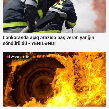
Lənkəranda açıq ərazidə baş verən yanğın
söndürüldü -
YENİLƏNDİ
3 Avqust 16:40