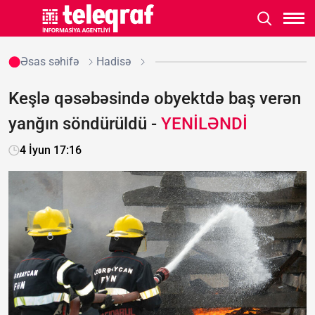
Əsas səhifə
Hadisə
Keşlə qəsəbəsində obyektdə baş verən
yanğın söndürüldü -
YENİLƏNDİ
4 İyun 17:16