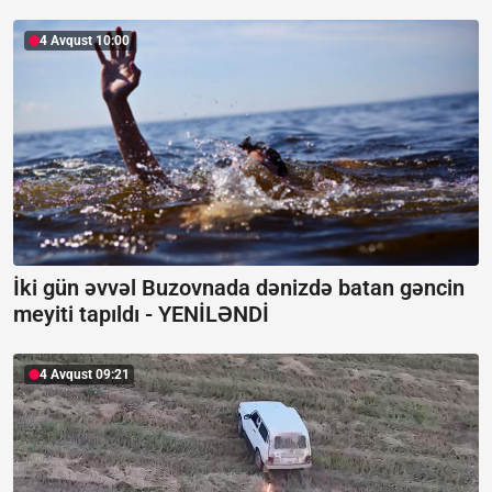
4 Avqust 10:00
İki gün əvvəl Buzovnada dənizdə batan gəncin
meyiti tapıldı -
YENİLƏNDİ
4 Avqust 09:21