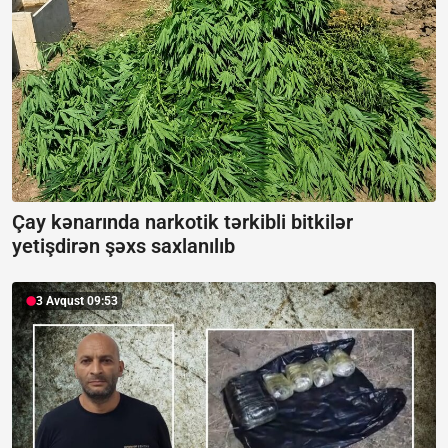
Çay kənarında narkotik tərkibli bitkilər
yetişdirən şəxs saxlanılıb
3 Avqust 09:53