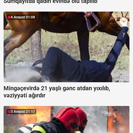
Sumqayıtda qadın evində ölü tapılıb
4 Avqust 01:08
Mingəçevirdə 21 yaşlı gənc atdan yıxılıb,
vəziyyəti ağırdır
3 Avqust 21:17