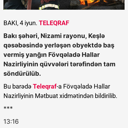
BAKI, 4 iyun.
TELEQRAF
Bakı şəhəri, Nizami rayonu, Keşlə
qəsəbəsində yerləşən obyektdə baş
vermiş yanğın Fövqəladə Hallar
Nazirliyinin qüvvələri tərəfindən tam
söndürülüb.
Bu barədə
Teleqraf
-a Fövqəladə Hallar
Nazirliyinin Mətbuat xidmətindən bildirilib.
***
13:16