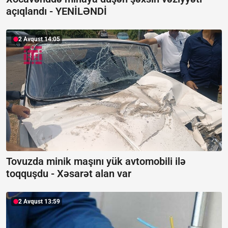
açıqlandı -
YENİLƏNDİ
2 Avqust 14:05
Tovuzda minik maşını yük avtomobili ilə
toqquşdu -
Xəsarət alan var
2 Avqust 13:59