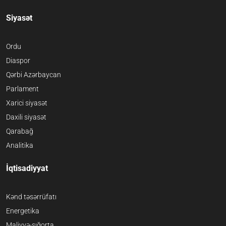
Siyasət
Ordu
Diaspor
Qərbi Azərbaycan
Parlament
Xarici siyasət
Daxili siyasət
Qarabağ
Analitika
İqtisadiyyat
Kənd təsərrüfatı
Energetika
Maliyyə-sığorta