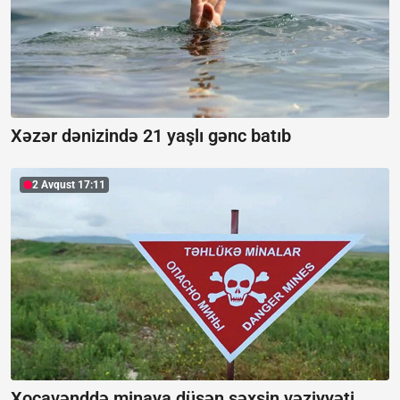
Xəzər dənizində 21 yaşlı gənc batıb
2 Avqust 17:11
Xocavənddə minaya düşən şəxsin vəziyyəti