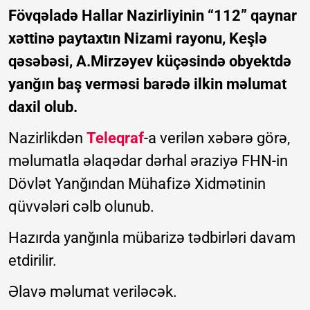
Fövqəladə Hallar Nazirliyinin “112” qaynar
xəttinə paytaxtın Nizami rayonu, Keşlə
qəsəbəsi, A.Mirzəyev küçəsində obyektdə
yanğın baş verməsi barədə ilkin məlumat
daxil olub.
Nazirlikdən
Teleqraf
-a verilən xəbərə görə,
məlumatla əlaqədar dərhal əraziyə FHN-in
Dövlət Yanğından Mühafizə Xidmətinin
qüvvələri cəlb olunub.
Hazırda yanğınla mübarizə tədbirləri davam
etdirilir.
Əlavə məlumat veriləcək.