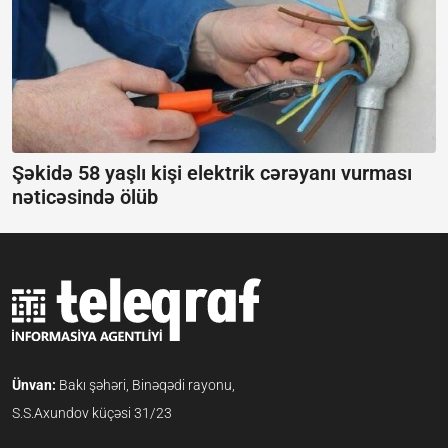
Şəkidə 58 yaşlı kişi elektrik cərəyanı vurması
nəticəsində ölüb
Ünvan:
Bakı şəhəri, Binəqədi rayonu,
S.S.Axundov küçəsi 31/23