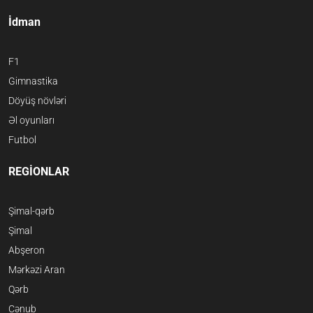
İdman
F1
Gimnastika
Döyüş növləri
Əl oyunları
Futbol
REGİONLAR
Şimal-qərb
Şimal
Abşeron
Mərkəzi Aran
Qərb
Cənub