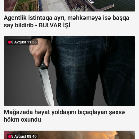
Agentlik istintaqa ayrı, məhkəməyə isə başqa
say bildirib -
BULVAR İŞİ
5 Avqust 11:55
Mağazada həyat yoldaşını bıçaqlayan şəxsə
hökm oxundu
5 Avqust 08:40