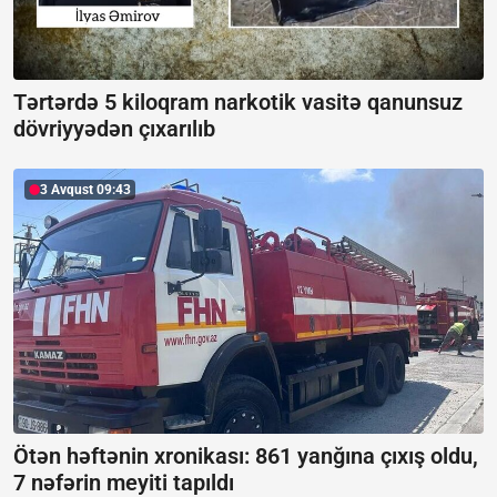
Tərtərdə 5 kiloqram narkotik vasitə qanunsuz
dövriyyədən çıxarılıb
3 Avqust 09:43
Ötən həftənin xronikası: 861 yanğına çıxış oldu,
7 nəfərin meyiti tapıldı