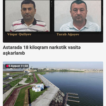
Astarada 18 kiloqram narkotik vasitə
aşkarlanıb
5 Avqust 11:58