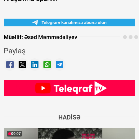
Müəllif:
Əsəd Məmmədəliyev
Paylaş
HADISƏ
00:07