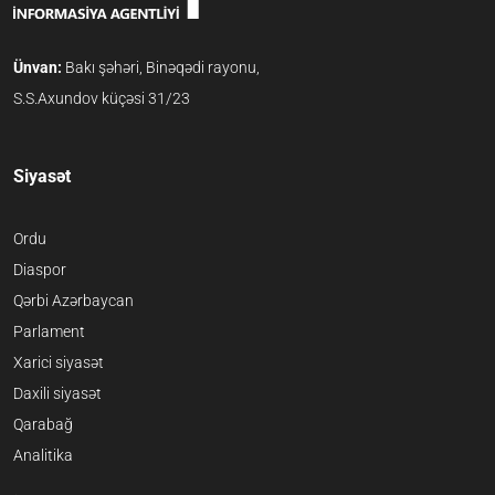
Ünvan:
Bakı şəhəri, Binəqədi rayonu,
S.S.Axundov küçəsi 31/23
Siyasət
Ordu
Diaspor
Qərbi Azərbaycan
Parlament
Xarici siyasət
Daxili siyasət
Qarabağ
Analitika