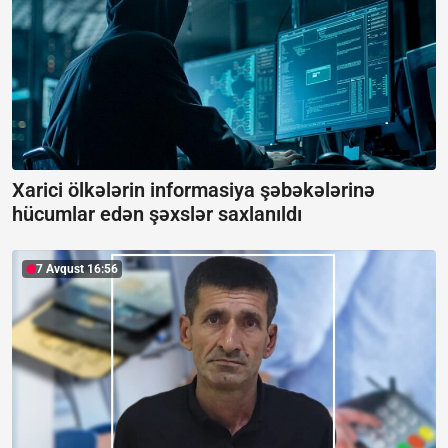
Xarici ölkələrin informasiya şəbəkələrinə
hücumlar edən şəxslər saxlanıldı
7 Avqust 16:56