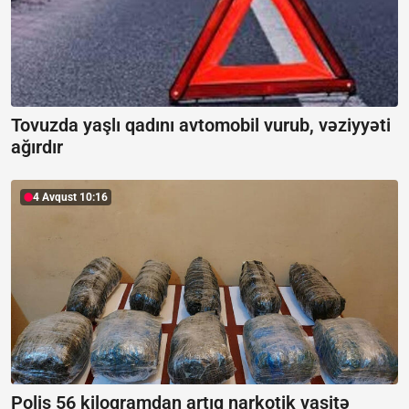
Tovuzda yaşlı qadını avtomobil vurub, vəziyyəti
ağırdır
4 Avqust 10:16
Polis 56 kiloqramdan artıq narkotik vasitə