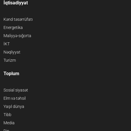
İqtisadiyyat
Kənd təsərrüfatı
Energetika
Maliyyə-sığorta
İKT
Nəqliyyat
Turizm
Toplum
Sosial siyasət
Elm və təhsil
Yaşıl dünya
Tibb
Media