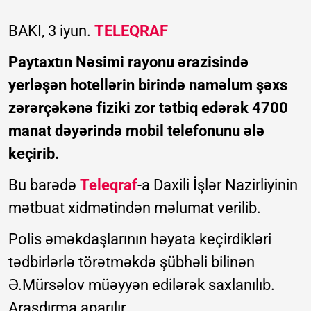
BAKI, 3 iyun.
TELEQRAF
Paytaxtın Nəsimi rayonu ərazisində
yerləşən hotellərin birində naməlum şəxs
zərərçəkənə fiziki zor tətbiq edərək 4700
manat dəyərində mobil telefonunu ələ
keçirib.
Bu barədə
Teleqraf
-a Daxili İşlər Nazirliyinin
mətbuat xidmətindən məlumat verilib.
Polis əməkdaşlarının həyata keçirdikləri
tədbirlərlə törətməkdə şübhəli bilinən
Ə.Mürsəlov müəyyən edilərək saxlanılıb.
Araşdırma aparılır.