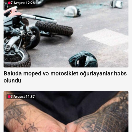
7 Avqust 12:26
Bakıda moped və motosiklet oğurlayanlar həbs
olundu
7 Avqust 11:37