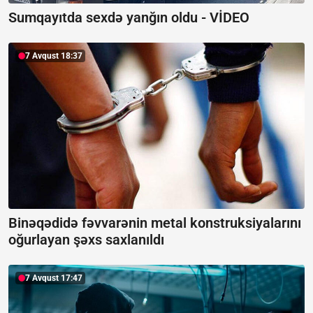
Sumqayıtda sexdə yanğın oldu -
VİDEO
7 Avqust 18:37
Binəqədidə fəvvarənin metal konstruksiyalarını
oğurlayan şəxs saxlanıldı
7 Avqust 17:47