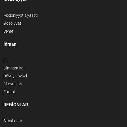
Mədəniyyət siyasəti
Ədəbiyyat
Sənət
İdman
F1
Gimnastika
Döyüş növləri
Əl oyunları
Futbol
REGİONLAR
Şimal-qərb