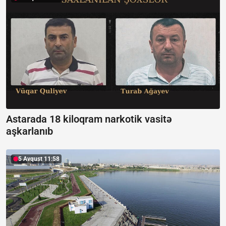
Astarada 18 kiloqram narkotik vasitə
aşkarlanıb
5 Avqust 11:58