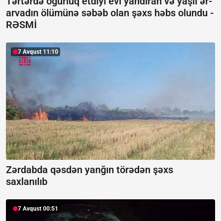
Tərtərdə oğurluq etdiyi evi yandıran və yaşlı ər-
arvadın ölümünə səbəb olan şəxs həbs olundu -
RƏSMİ
7 Avqust 11:10
Zərdabda qəsdən yanğın törədən şəxs
saxlanılıb
7 Avqust 00:51