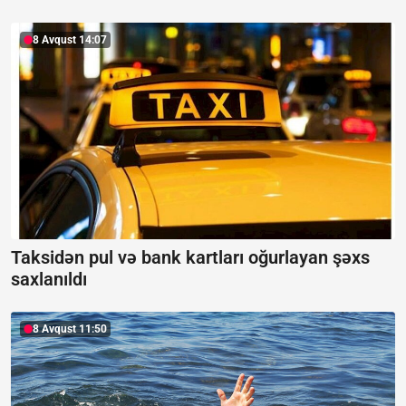
8 Avqust 14:07
Taksidən pul və bank kartları oğurlayan şəxs
saxlanıldı
8 Avqust 11:50