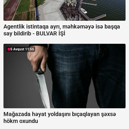
Agentlik istintaqa ayrı, məhkəməyə isə başqa
say bildirib -
BULVAR İŞİ
5 Avqust 11:55
Mağazada həyat yoldaşını bıçaqlayan şəxsə
hökm oxundu