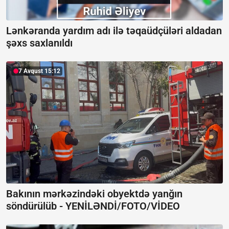
Lənkəranda yardım adı ilə təqaüdçüləri aldadan
şəxs saxlanıldı
7 Avqust 15:12
Bakının mərkəzindəki obyektdə yanğın
söndürülüb -
YENİLƏNDİ/FOTO/VİDEO