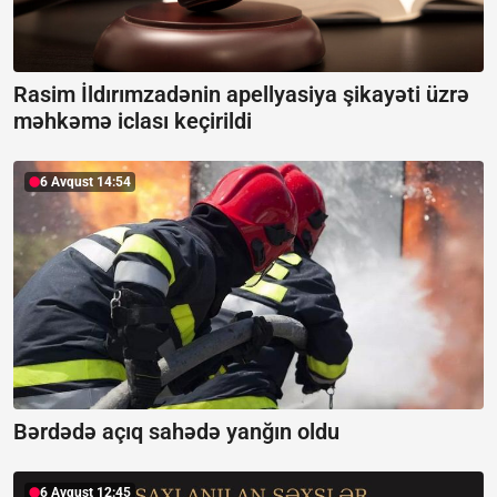
Rasim İldırımzadənin apellyasiya şikayəti üzrə
məhkəmə iclası keçirildi
6 Avqust 14:54
Bərdədə açıq sahədə yanğın oldu
6 Avqust 12:45