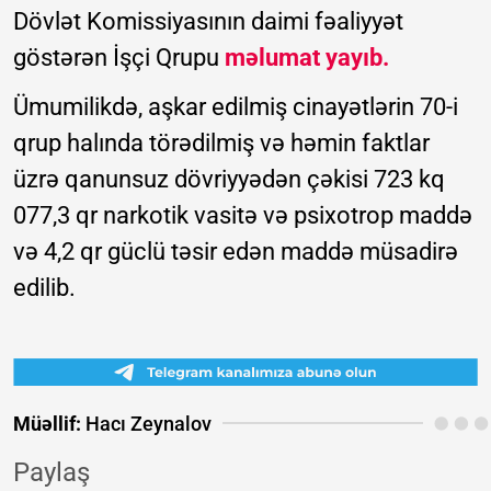
Dövlət Komissiyasının daimi fəaliyyət
göstərən İşçi Qrupu
məlumat yayıb.
Ümumilikdə, aşkar edilmiş cinayətlərin 70-i
qrup halında törədilmiş və həmin faktlar
üzrə qanunsuz dövriyyədən çəkisi 723 kq
077,3 qr narkotik vasitə və psixotrop maddə
və 4,2 qr güclü təsir edən maddə müsadirə
edilib.
Müəllif:
Hacı Zeynalov
Paylaş