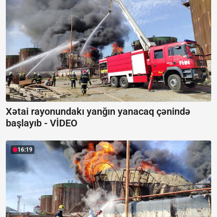
Xətai rayonundakı yanğın yanacaq çənində
başlayıb -
VİDEO
16:19