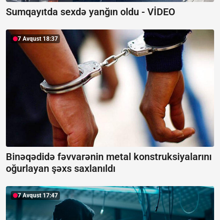
Sumqayıtda sexdə yanğın oldu -
VİDEO
7 Avqust 18:37
Binəqədidə fəvvarənin metal konstruksiyalarını
oğurlayan şəxs saxlanıldı
7 Avqust 17:47