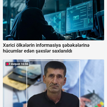
Xarici ölkələrin informasiya şəbəkələrinə
hücumlar edən şəxslər saxlanıldı
7 Avqust 16:56