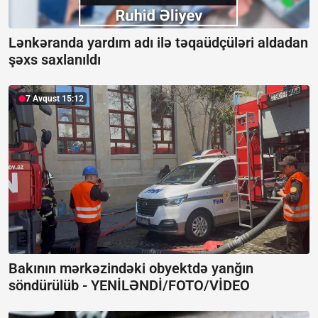
Lənkəranda yardım adı ilə təqaüdçüləri aldadan
şəxs saxlanıldı
7 Avqust 15:12
Bakının mərkəzindəki obyektdə yanğın
söndürülüb -
YENİLƏNDİ/FOTO/VİDEO