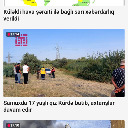
Küləkli hava şəraiti ilə bağlı sarı xəbərdarlıq
verildi
17:14
Samuxda 17 yaşlı qız Kürdə batıb, axtarışlar
davam edir
17:10