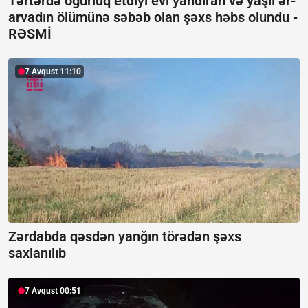
Tərtərdə oğurluq etdiyi evi yandıran və yaşlı ər-
arvadın ölümünə səbəb olan şəxs həbs olundu -
RƏSMİ
7 Avqust 11:10
Zərdabda qəsdən yanğın törədən şəxs
saxlanılıb
7 Avqust 00:51