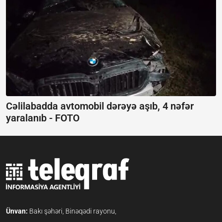
Cəlilabadda avtomobil dərəyə aşıb, 4 nəfər
yaralanıb -
FOTO
Ünvan:
Bakı şəhəri, Binəqədi rayonu,