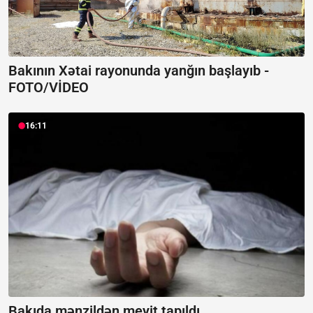
Bakının Xətai rayonunda yanğın başlayıb -
FOTO/VİDEO
16:11
Bakıda mənzildən meyit tapıldı