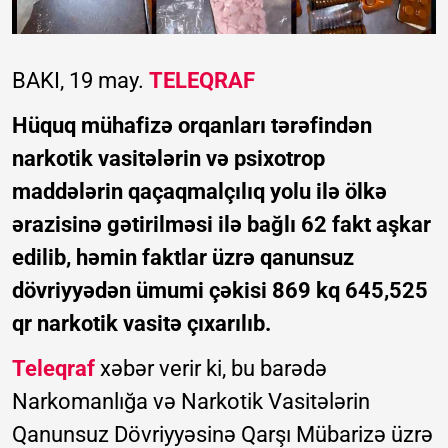
BAKI, 19 may.
TELEQRAF
Hüquq mühafizə orqanları tərəfindən
narkotik vasitələrin və psixotrop
maddələrin qaçaqmalçılıq yolu ilə ölkə
ərazisinə gətirilməsi ilə bağlı 62 fakt aşkar
edilib, həmin faktlar üzrə qanunsuz
dövriyyədən ümumi çəkisi 869 kq 645,525
qr narkotik vasitə çıxarılıb.
Teleqraf
xəbər verir ki, bu barədə
Narkomanlığa və Narkotik Vasitələrin
Qanunsuz Dövriyyəsinə Qarşı Mübarizə üzrə