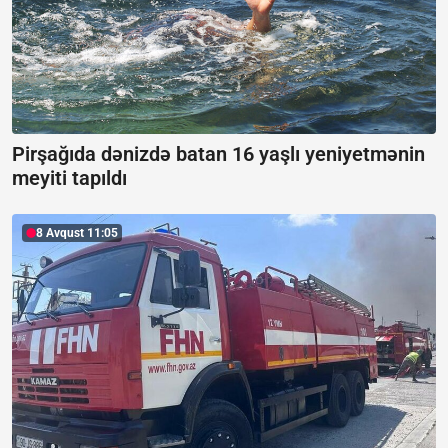
Pirşağıda dənizdə batan 16 yaşlı yeniyetmənin
meyiti tapıldı
8 Avqust 11:05