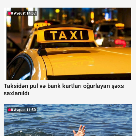
8 Avqust 14:07
Taksidən pul və bank kartları oğurlayan şəxs
saxlanıldı
8 Avqust 11:50