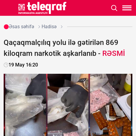
Əsas səhifə
Hadisə
Qaçaqmalçılıq yolu ilə gətirilən 869
kiloqram narkotik aşkarlanıb -
RƏSMİ
19 May 16:20