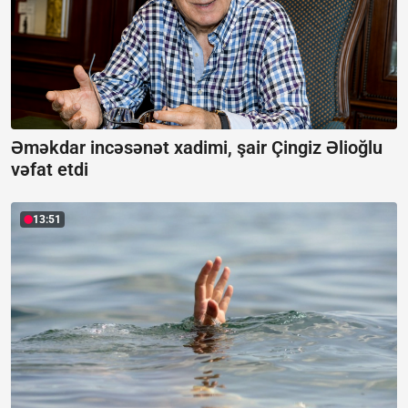
Əməkdar incəsənət xadimi, şair Çingiz Əlioğlu
vəfat etdi
13:51