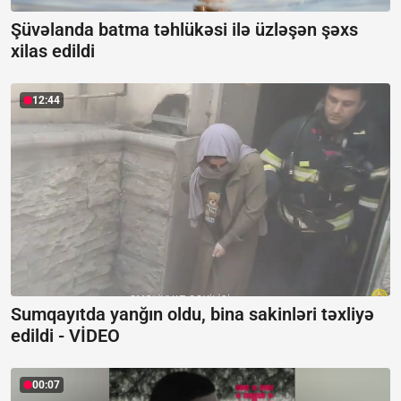
Şüvəlanda batma təhlükəsi ilə üzləşən şəxs
xilas edildi
12:44
Sumqayıtda yanğın oldu, bina sakinləri təxliyə
edildi -
VİDEO
00:07