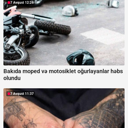
7 Avqust 12:26
Bakıda moped və motosiklet oğurlayanlar həbs
olundu
7 Avqust 11:37