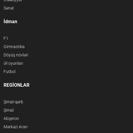
Sənət
İdman
F1
Gimnastika
Döyüş növləri
Əl oyunları
Futbol
REGİONLAR
Şimal-qərb
Şimal
Abşeron
Mərkəzi Aran