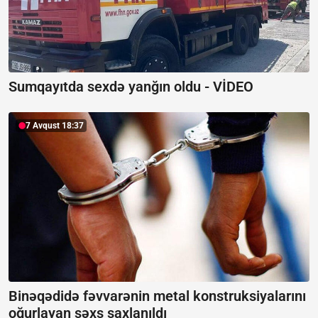
Sumqayıtda sexdə yanğın oldu -
VİDEO
7 Avqust 18:37
Binəqədidə fəvvarənin metal konstruksiyalarını
oğurlayan şəxs saxlanıldı