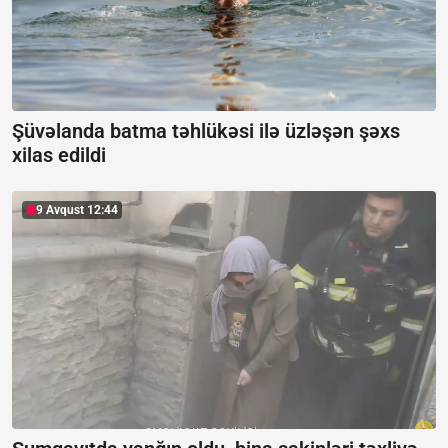
Şüvəlanda batma təhlükəsi ilə üzləşən şəxs
xilas edildi
9 Avqust 12:44