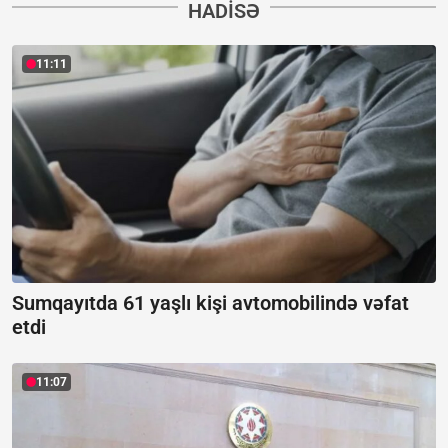
HADISƏ
11:11
Sumqayıtda 61 yaşlı kişi avtomobilində vəfat
etdi
11:07