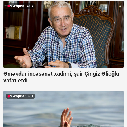
9 Avqust 14:07
Əməkdar incəsənət xadimi, şair Çingiz Əlioğlu
vəfat etdi
9 Avqust 13:51