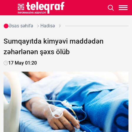
Əsas səhifə
Hadisə
Sumqayıtda kimyəvi maddədən
zəhərlənən şəxs ölüb
17 May 01:20