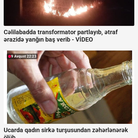
Cəlilabadda transformator partlayıb, ətraf
ərazidə yanğın baş verib -
VİDEO
9 Avqust 22:23
Ucarda qadın sirkə turşusundan zəhərlənərək
ölüb