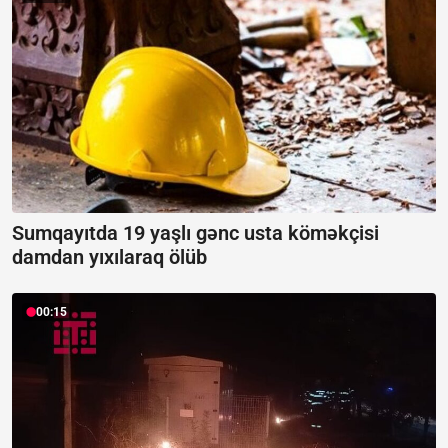
Sumqayıtda 19 yaşlı gənc usta köməkçisi
damdan yıxılaraq ölüb
00:15