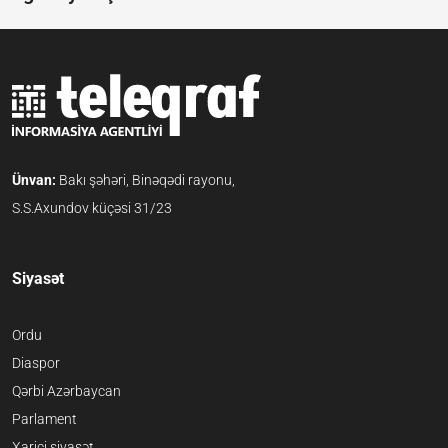
Ünvan:
Bakı şəhəri, Binəqədi rayonu,
S.S.Axundov küçəsi 31/23
Siyasət
Ordu
Diaspor
Qərbi Azərbaycan
Parlament
Xarici siyasət