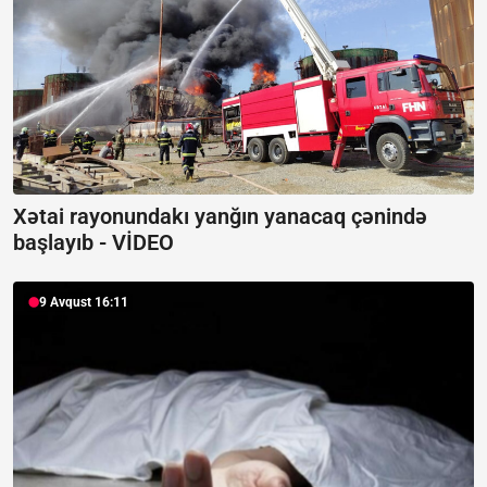
Xətai rayonundakı yanğın yanacaq çənində
başlayıb -
VİDEO
9 Avqust 16:11