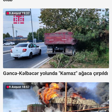
9 Avqust 19:37
Gəncə-Kəlbəcər yolunda "Kamaz" ağaca çırpıldı
9 Avqust 18:57