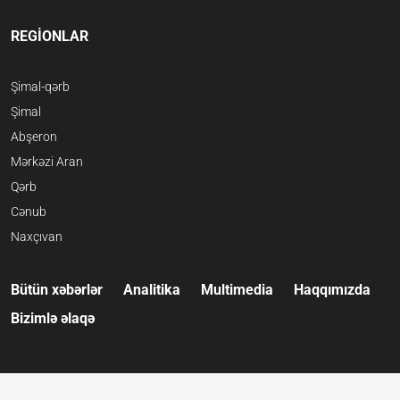
REGİONLAR
Şimal-qərb
Şimal
Abşeron
Mərkəzi Aran
Qərb
Cənub
Naxçıvan
Bütün xəbərlər
Analitika
Multimedia
Haqqımızda
Bizimlə əlaqə