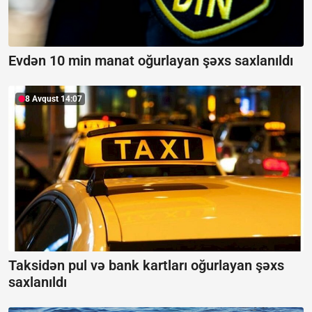
Evdən 10 min manat oğurlayan şəxs saxlanıldı
8 Avqust 14:07
Taksidən pul və bank kartları oğurlayan şəxs
saxlanıldı