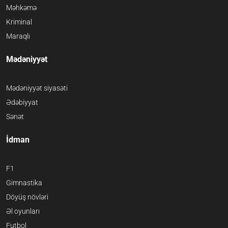
Məhkəmə
Kriminal
Maraqlı
Mədəniyyət
Mədəniyyət siyasəti
Ədəbiyyat
Sənət
İdman
F1
Gimnastika
Döyüş növləri
Əl oyunları
Futbol