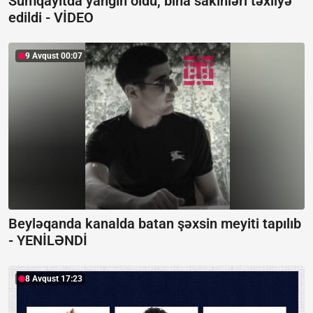
Sumqayıtda yanğın oldu, bina sakinləri təxliyə
edildi -
VİDEO
9 Avqust 00:07
Beyləqanda kanalda batan şəxsin meyiti tapılıb
-
YENİLƏNDİ
8 Avqust 17:23