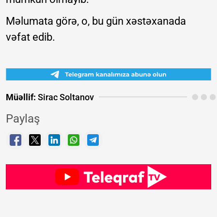
Məlumata görə, o, bu gün xəstəxanada
vəfat edib.
Müəllif:
Sirac Soltanov
Paylaş