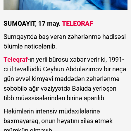
SUMQAYIT, 17 may.
TELEQRAF
Sumqayıtda baş verən zəhərlənmə hadisəsi
ölümlə nəticələnib.
Teleqraf
-ın yerli bürosu xəbər verir ki, 1991-
ci il təvəllüdlü Ceyhun Abduləzimov bir neçə
gün əvvəl kimyəvi maddədən zəhərlənmə
səbəbilə ağır vəziyyətdə Bakıda yerləşən
tibb müəssisələrindən birinə aparılıb.
Həkimlərin intensiv müdaxilələrinə
baxmayaraq, onun həyatını xilas etmək
mümkün olmayıb.