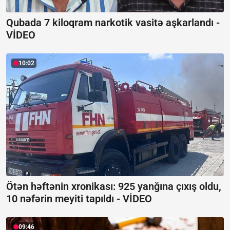
Qubada 7 kiloqram narkotik vasitə aşkarlandı -
VİDEO
10:02
Ötən həftənin xronikası: 925 yanğına çıxış oldu,
10 nəfərin meyiti tapıldı -
VİDEO
09:46