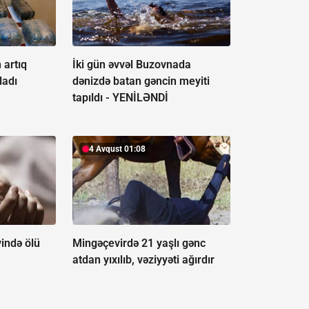
 artıq
İki gün əvvəl Buzovnada
ladı
dənizdə batan gəncin meyiti
tapıldı -
YENİLƏNDİ
4 Avqust 01:08
ində ölü
Mingəçevirdə 21 yaşlı gənc
atdan yıxılıb, vəziyyəti ağırdır