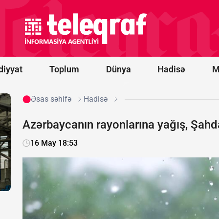
Ceyhun
Bayramov
Kirill
Budanov
ilə
görüşüb
diyyat
Toplum
Dünya
Hadisə
M
Əsas səhifə
Hadisə
Azərbaycanın rayonlarına yağış, Şahd
16 May 18:53