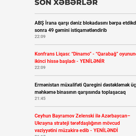
SON XƏBƏRLƏR
ABŞ İrana qarşı dəniz blokadasını bərpa etdik
sonra 49 gəmini istiqamətləndirib
22:09
Konfrans Liqası: “Dinamo” - “Qarabağ” oyunu
ikinci hissə başladı -
YENİLƏNİR
22:09
Ermənistan müxalifəti Qaregini dəstəkləmək ü
məhkəmə binasının qarşısında toplaşacaq
21:45
Ceyhun Bayramov Zelenski ilə Azərbaycan–
Ukrayna strateji tərəfdaşlığının mövcud
vəziyyətini müzakirə edib -
YENİLƏNDİ