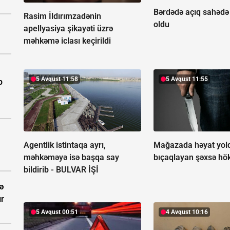
Bərdədə açıq sahədə
Rasim İldırımzadənin
oldu
apellyasiya şikayəti üzrə
məhkəmə iclası keçirildi
5 Avqust 11:58
5 Avqust 11:55
b
Agentlik istintaqa ayrı,
Mağazada həyat yold
məhkəməyə isə başqa say
bıçaqlayan şəxsə h
bildirib -
BULVAR İŞİ
ə
ır
5 Avqust 00:51
4 Avqust 10:16