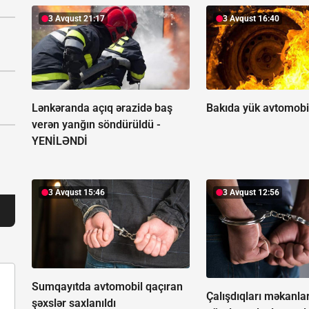
3 Avqust 21:17
3 Avqust 16:40
Lənkəranda açıq ərazidə baş
Bakıda yük avtomobil
verən yanğın söndürüldü -
YENİLƏNDİ
3 Avqust 15:46
3 Avqust 12:56
Sumqayıtda avtomobil qaçıran
Çalışdıqları məkanla
şəxslər saxlanıldı