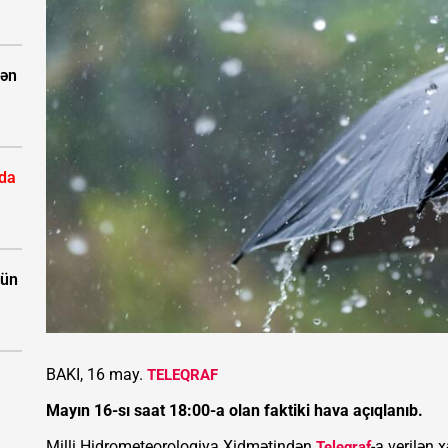
dən
nda
çün
BAKI, 16 may.
TELEQRAF
Mayın 16-sı saat 18:00-a olan faktiki hava açıqlanıb.
Milli Hidrometeorologiya Xidmətindən
-a verilən 
Teleqraf