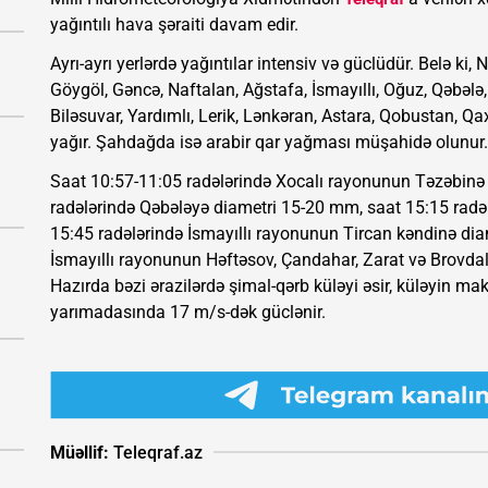
yağıntılı hava şəraiti davam edir.
Ayrı-ayrı yerlərdə yağıntılar intensiv və güclüdür. Belə k
Göygöl, Gəncə, Naftalan, Ağstafa, İsmayıllı, Oğuz, Qəbələ,
Biləsuvar, Yardımlı, Lerik, Lənkəran, Astara, Qobustan, Qa
yağır. Şahdağda isə arabir qar yağması müşahidə olunur.
Saat 10:57-11:05 radələrində Xocalı rayonunun Təzəbinə
radələrində Qəbələyə diametri 15-20 mm, saat 15:15 radə
15:45 radələrində İsmayıllı rayonunun Tircan kəndinə dia
İsmayıllı rayonunun Həftəsov, Çandahar, Zarat və Brovda
Hazırda bəzi ərazilərdə şimal-qərb küləyi əsir, küləyin m
yarımadasında 17 m/s-dək güclənir.
Müəllif:
Teleqraf.az