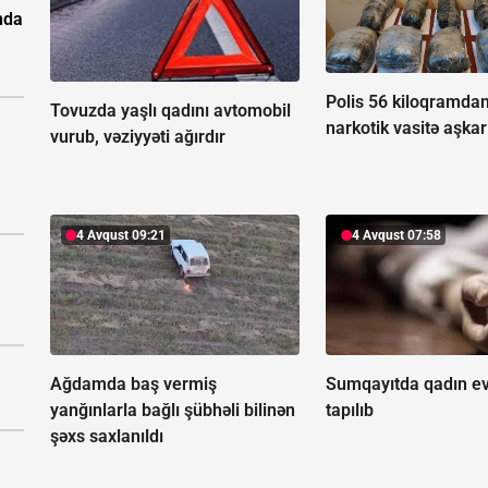
nda
Polis 56 kiloqramdan
Tovuzda yaşlı qadını avtomobil
narkotik vasitə aşkar
vurub, vəziyyəti ağırdır
4 Avqust 09:21
4 Avqust 07:58
Ağdamda baş vermiş
Sumqayıtda qadın ev
yanğınlarla bağlı şübhəli bilinən
tapılıb
şəxs saxlanıldı