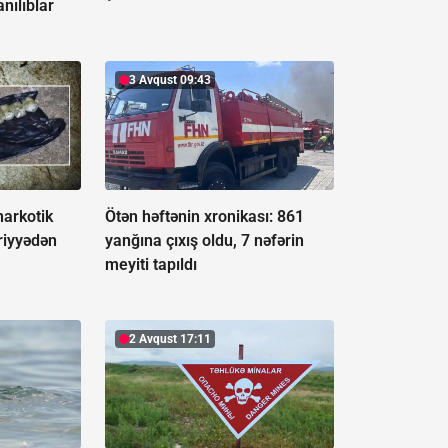
nılıblar
3 Avqust 09:43
narkotik
Ötən həftənin xronikası: 861
riyyədən
yanğına çıxış oldu, 7 nəfərin
meyiti tapıldı
2 Avqust 17:11