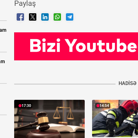
Paylaş
vam
vam
HADISƏ
17:30
14:54