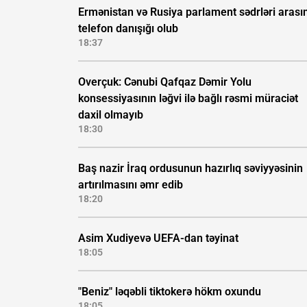
Ermənistan və Rusiya parlament sədrləri arası
telefon danışığı olub
18:37
Overçuk: Cənubi Qafqaz Dəmir Yolu
konsessiyasının ləğvi ilə bağlı rəsmi müraciət
daxil olmayıb
18:30
Baş nazir İraq ordusunun hazırlıq səviyyəsinin
artırılmasını əmr edib
18:20
Asim Xudiyevə UEFA-dan təyinat
18:05
"Beniz" ləqəbli tiktokerə hökm oxundu
18:05