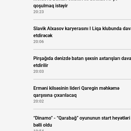
qoşulmaq istəyir
20:23
Slavik Alxasov karyerasını I Liqa klubunda da
etdirəcək
20:06
Pirşağıda dənizdə batan şəxsin axtarışları da
etdirilir
20:03
Erməni kilsəsinin lideri Qaregin məhkəmə
qarşısına çıxarılacaq
20:02
“Dinamo” - “Qarabağ” oyununun start heyətləri
bəlli oldu