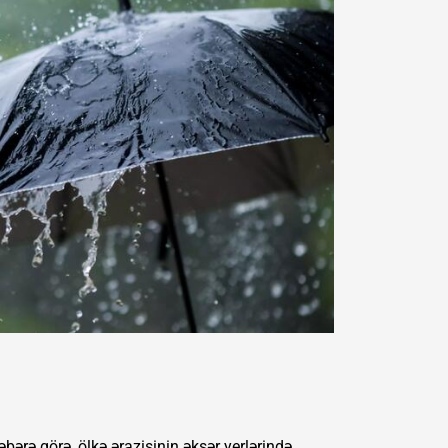
xəbərə görə, ölkə ərazisinin əksər yerlərində