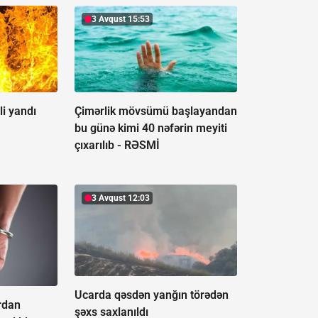
3 Avqust 15:53
i yandı
Çimərlik mövsümü başlayandan
bu günə kimi 40 nəfərin meyiti
çıxarılıb -
RƏSMİ
3 Avqust 12:03
Ucarda qəsdən yanğın törədən
rdan
şəxs saxlanıldı