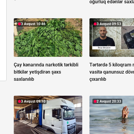
oğurluq edənlər saxla
3 Avqust 10:46
3 Avqust 09:53
Çay kənarında narkotik tərkibli
Tərtərdə 5 kiloqram 
bitkilər yetişdirən şəxs
vasitə qanunsuz döv
saxlanılıb
çıxarılıb
3 Avqust 09:10
2 Avqust 20:33