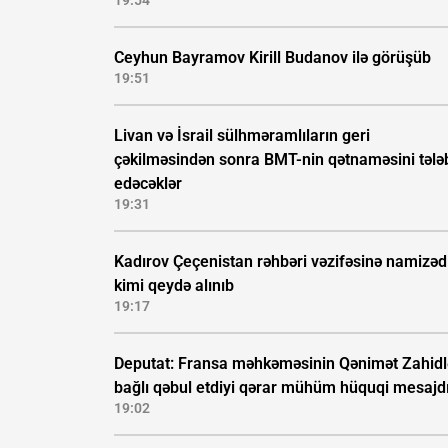
19:54
Ceyhun Bayramov Kirill Budanov ilə görüşüb
19:51
Livan və İsrail sülhməramlıların geri
çəkilməsindən sonra BMT-nin qətnaməsini tələ
edəcəklər
19:31
Kadırov Çeçenistan rəhbəri vəzifəsinə namizəd
kimi qeydə alınıb
19:17
Deputat: Fransa məhkəməsinin Qənimət Zahidl
bağlı qəbul etdiyi qərar mühüm hüquqi mesajd
19:02