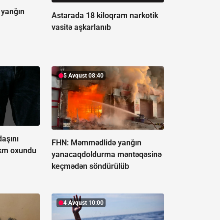
 yanğın
Astarada 18 kiloqram narkotik
vasitə aşkarlanıb
5 Avqust 08:40
aşını
FHN: Məmmədlidə yanğın
ökm oxundu
yanacaqdoldurma məntəqəsinə
keçmədən söndürülüb
4 Avqust 10:00