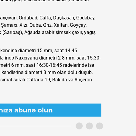
i, Naxçıvan, Ordubad, Culfa, Daşkəsən, Gədəbəy,
 Şamaxı, Xızı, Quba, Qrız, Xaltan, Göyçay,
x (Sarıbaş), Ağsuda arabir şimşək çaxır, yağış
 kəndinə diametri 15 mm, saat 14:45
lərində Naxçıvana diametri 2-8 mm, saat 15:30-
metri 6 mm, saat 16:30-16:45 radələrində isə
l kəndlərinə diametri 8 mm olan dolu düşüb.
aksimal sürəti Culfada 19, Bakıda və Abşeron