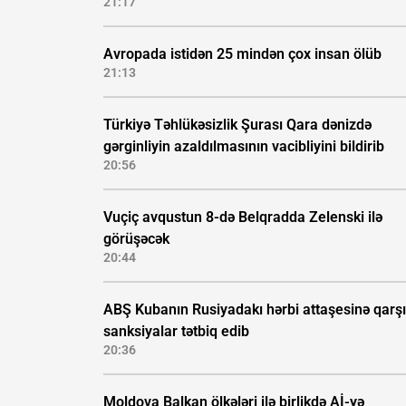
21:17
Avropada istidən 25 mindən çox insan ölüb
21:13
Türkiyə Təhlükəsizlik Şurası Qara dənizdə
gərginliyin azaldılmasının vacibliyini bildirib
20:56
Vuçiç avqustun 8-də Belqradda Zelenski ilə
görüşəcək
20:44
ABŞ Kubanın Rusiyadakı hərbi attaşesinə qarşı
sanksiyalar tətbiq edib
20:36
Moldova Balkan ölkələri ilə birlikdə Aİ-yə