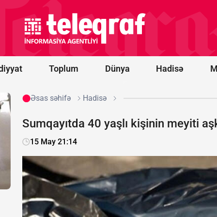
Media
reyestrinin
aparılması
qaydaları
dəyişdi -
FƏRMAN
diyyat
Toplum
Dünya
Hadisə
M
Əsas səhifə
Hadisə
Sumqayıtda 40 yaşlı kişinin meyiti aş
15 May 21:14