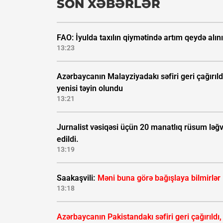
SON XƏBƏRLƏR
FAO: İyulda taxılın qiymətində artım qeydə alın
13:23
Azərbaycanın Malayziyadakı səfiri geri çağırıld
yenisi təyin olundu
13:21
Jurnalist vəsiqəsi üçün 20 manatlıq rüsum ləğ
edildi.
13:19
Saakaşvili:
Məni buna görə bağışlaya bilmirlər
13:18
Azərbaycanın Pakistandakı səfiri geri çağırıldı,