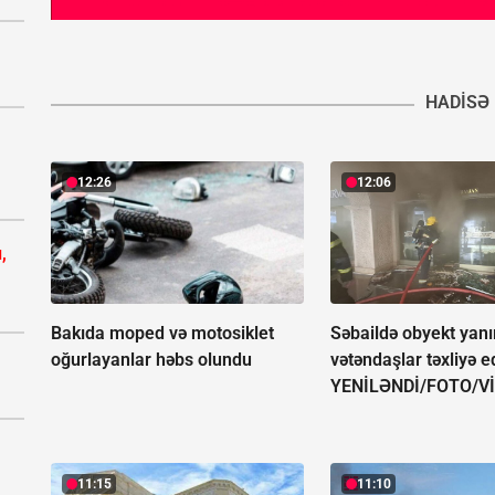
HADISƏ
12:26
12:06
,
Bakıda moped və motosiklet
Səbaildə obyekt yanı
oğurlayanlar həbs olundu
vətəndaşlar təxliyə ed
YENİLƏNDİ/FOTO/V
11:15
11:10