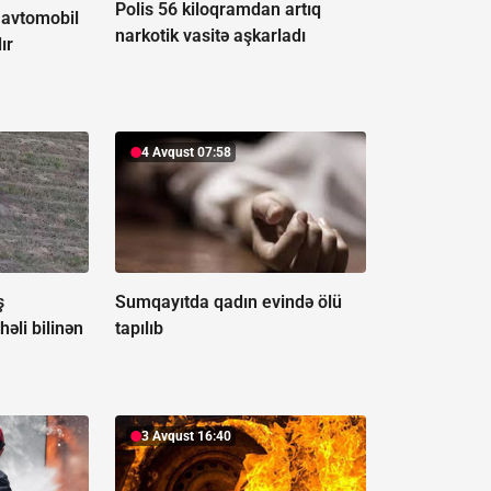
Polis 56 kiloqramdan artıq
 avtomobil
narkotik vasitə aşkarladı
ır
4 Avqust 07:58
ş
Sumqayıtda qadın evində ölü
həli bilinən
tapılıb
3 Avqust 16:40