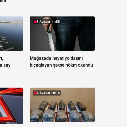
ildi
5 Avqust 11:55
ı,
Mağazada həyat yoldaşını
a say
bıçaqlayan şəxsə hökm oxundu
4 Avqust 10:16