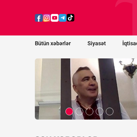
Saakaşvili:
Məni buna
görə
bağışlaya
bilmirlər
Bütün xəbərlər
Siyasət
İqtisa