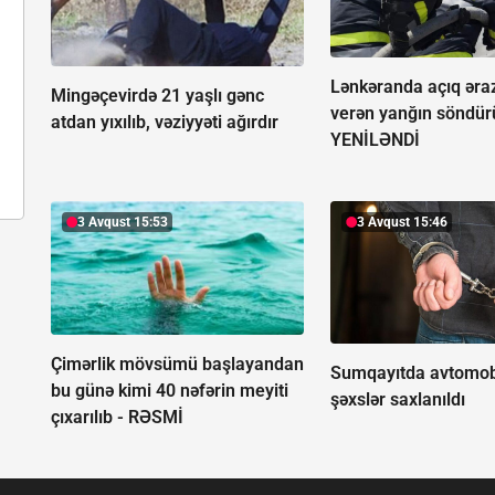
Lənkəranda açıq əra
Mingəçevirdə 21 yaşlı gənc
verən yanğın söndür
atdan yıxılıb, vəziyyəti ağırdır
YENİLƏNDİ
3 Avqust 15:53
3 Avqust 15:46
Çimərlik mövsümü başlayandan
Sumqayıtda avtomobi
bu günə kimi 40 nəfərin meyiti
şəxslər saxlanıldı
çıxarılıb -
RƏSMİ