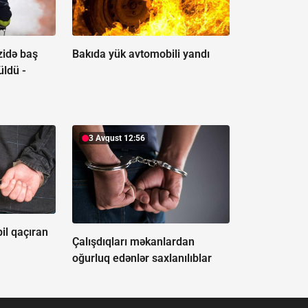
zidə baş
Bakıda yük avtomobili yandı
üldü -
3 Avqust 12:56
l qaçıran
Çalışdıqları məkanlardan
oğurluq edənlər saxlanılıblar