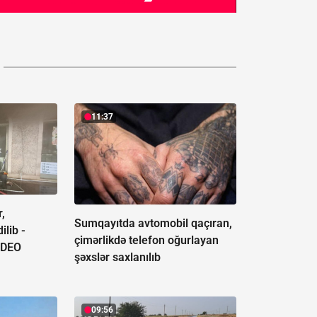
11:37
r,
Sumqayıtda avtomobil qaçıran,
ilib -
çimərlikdə telefon oğurlayan
İDEO
şəxslər saxlanılıb
09:56