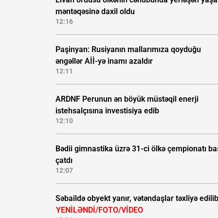
məntəqəsinə daxil oldu
12:16
Paşinyan: Rusiyanın mallarımıza qoyduğu
əngəllər Aİİ-yə inamı azaldır
12:11
ARDNF Perunun ən böyük müstəqil enerji
istehsalçısına investisiya edib
12:10
Bədii gimnastika üzrə 31-ci ölkə çempionatı b
çatdı
12:07
Səbaildə obyekt yanır, vətəndaşlar təxliyə edilib
YENİLƏNDİ/FOTO/VİDEO