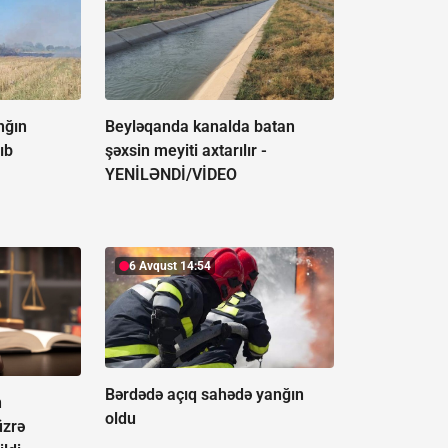
nğın
Beyləqanda kanalda batan
ıb
şəxsin meyiti axtarılır -
YENİLƏNDİ/VİDEO
6 Avqust 14:54
Bərdədə açıq sahədə yanğın
n
oldu
üzrə