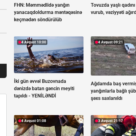
FHN: Məmmədlidə yanğın
Tovuzda yaşlı qadını
yanacaqdoldurma məntəqəsinə
vurub, vəziyyəti ağırd
keçmədən söndürülüb
4 Avqust 10:00
4 Avqust 09:21
İki gün əvvəl Buzovnada
Ağdamda baş vermi
dənizdə batan gəncin meyiti
yanğınlarla bağlı şüb
tapıldı -
YENİLƏNDİ
şəxs saxlanıldı
4 Avqust 01:08
3 Avqust 21:17