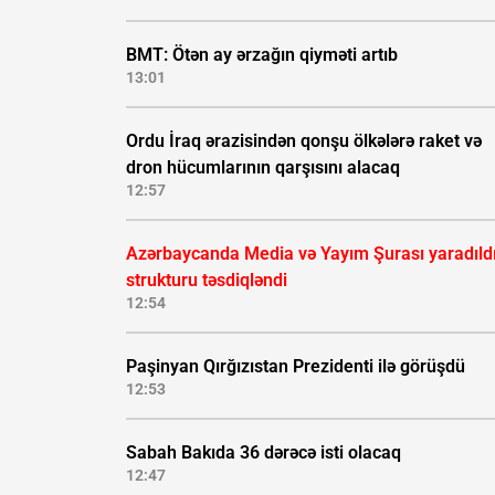
BMT: Ötən ay ərzağın qiyməti artıb
13:01
Ordu İraq ərazisindən qonşu ölkələrə raket və
dron hücumlarının qarşısını alacaq
12:57
Azərbaycanda Media və Yayım Şurası yaradıldı
strukturu təsdiqləndi
12:54
Paşinyan Qırğızıstan Prezidenti ilə görüşdü
12:53
Sabah Bakıda 36 dərəcə isti olacaq
12:47