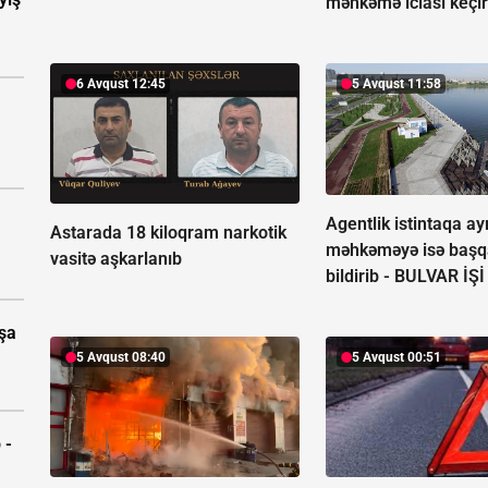
məhkəmə iclası keçir
6 Avqust 12:45
5 Avqust 11:58
Agentlik istintaqa ayr
Astarada 18 kiloqram narkotik
məhkəməyə isə başq
vasitə aşkarlanıb
bildirib -
BULVAR İŞİ
aşa
5 Avqust 08:40
5 Avqust 00:51
 -