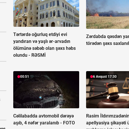
Tərtərdə oğurluq etdiyi evi
Zərdabda qəsdən ya
yandıran və yaşlı ər-arvadın
törədən şəxs saxlanıl
ölümünə səbəb olan şəxs həbs
olundu -
RƏSMİ
00:51
6 Avqust 17:30
s
Cəlilabadda avtomobil dərəyə
Rasim İldırımzadəni
aşıb, 4 nəfər yaralanıb -
FOTO
apellyasiya şikayəti 
yış