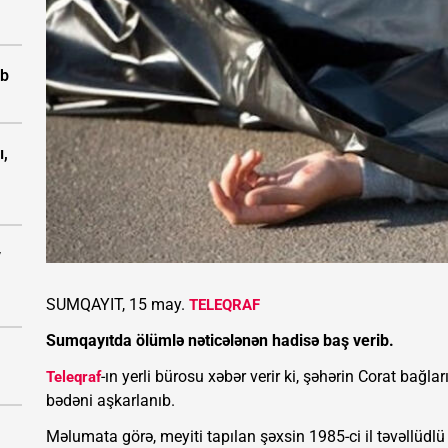
ıb
ı,
v
SUMQAYIT, 15 may.
TELEQRAF
Sumqayıtda ölümlə nəticələnən hadisə baş verib.
-ın yerli bürosu xəbər verir ki, şəhərin Corat bağl
Teleqraf
bədəni aşkarlanıb.
Məlumata görə, meyiti tapılan şəxsin 1985-ci il təvəllüd