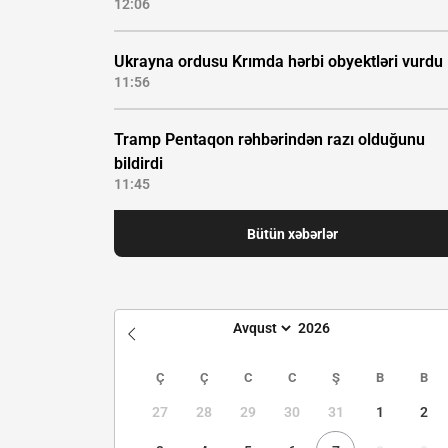
12:06
Ukrayna ordusu Krımda hərbi obyektləri vurdu
11:56
Tramp Pentaqon rəhbərindən razı olduğunu
bildirdi
11:45
Bütün xəbərlər
Ç
Ç
C
C
Ş
B
B
27
28
29
30
31
1
2