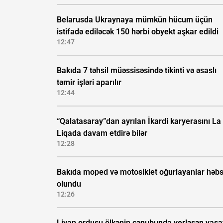
Belarusda Ukraynaya mümkün hücum üçün
istifadə ediləcək 150 hərbi obyekt aşkar edildi
12:47
Bakıda 7 təhsil müəssisəsində tikinti və əsaslı
təmir işləri aparılır
12:44
“Qalatasaray”dan ayrılan İkardi karyerasını La
Liqada davam etdirə bilər
12:28
Bakıda moped və motosiklet oğurlayanlar həb
olundu
12:26
Livan ordusu ölkənin cənubunda yerləşən yaşa