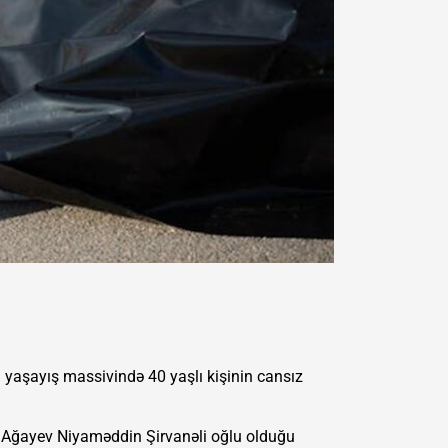
arı yaşayış massivində 40 yaşlı kişinin cansız
lü Ağayev Niyaməddin Şirvanəli oğlu olduğu