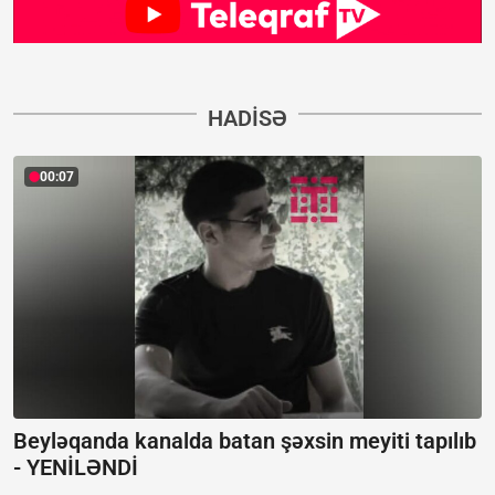
HADISƏ
00:07
Beyləqanda kanalda batan şəxsin meyiti tapılıb
-
YENİLƏNDİ