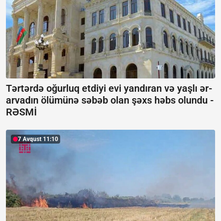
Tərtərdə oğurluq etdiyi evi yandıran və yaşlı ər-
arvadın ölümünə səbəb olan şəxs həbs olundu -
RƏSMİ
7 Avqust 11:10