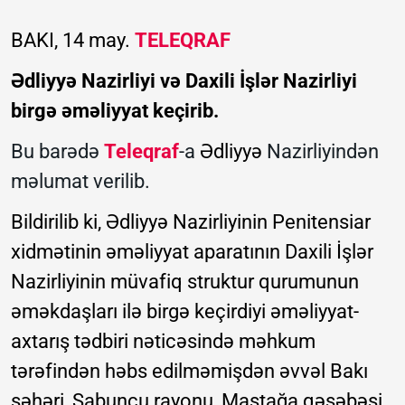
BAKI, 14 may.
TELEQRAF
Ədliyyə Nazirliyi və Daxili İşlər Nazirliyi
birgə əməliyyat keçirib.
Bu barədə
Teleqraf
-a
Ədliyyə
Nazirliyindən
məlumat verilib.
Bildirilib ki, Ədliyyə Nazirliyinin Penitensiar
xidmətinin əməliyyat aparatının Daxili İşlər
Nazirliyinin müvafiq struktur qurumunun
əməkdaşları ilə birgə keçirdiyi əməliyyat-
axtarış tədbiri nəticəsində məhkum
tərəfindən həbs edilməmişdən əvvəl Bakı
şəhəri, Sabunçu rayonu, Maştağa qəsəbəsi,