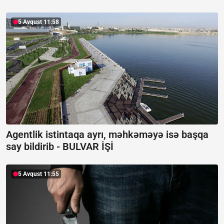
5 Avqust 11:58
Agentlik istintaqa ayrı, məhkəməyə isə başqa
say bildirib -
BULVAR İŞİ
5 Avqust 11:55