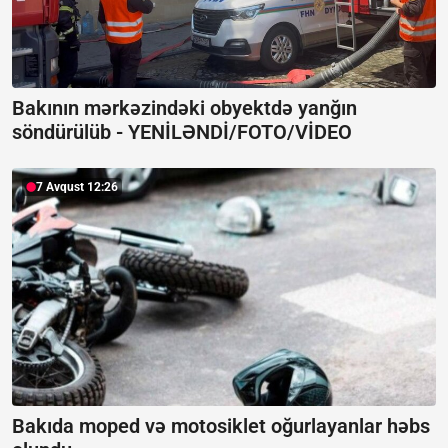
Bakının mərkəzindəki obyektdə yanğın
söndürülüb -
YENİLƏNDİ/FOTO/VİDEO
7 Avqust 12:26
Bakıda moped və motosiklet oğurlayanlar həbs