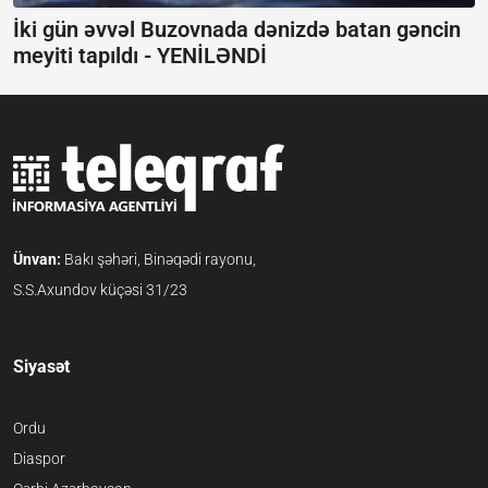
İki gün əvvəl Buzovnada dənizdə batan gəncin
meyiti tapıldı -
YENİLƏNDİ
Ünvan:
Bakı şəhəri, Binəqədi rayonu,
S.S.Axundov küçəsi 31/23
Siyasət
Ordu
Diaspor