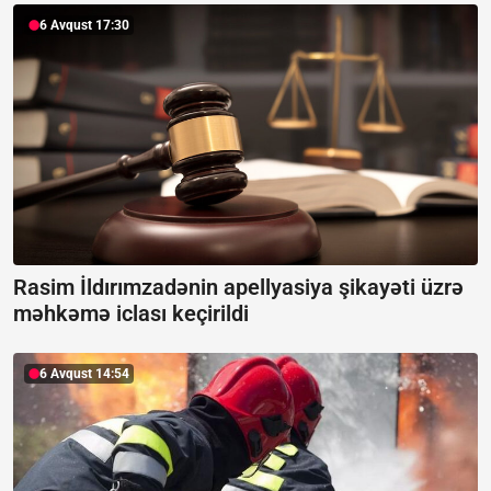
6 Avqust 17:30
Rasim İldırımzadənin apellyasiya şikayəti üzrə
məhkəmə iclası keçirildi
6 Avqust 14:54