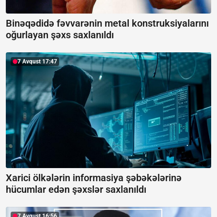
Binəqədidə fəvvarənin metal konstruksiyalarını
oğurlayan şəxs saxlanıldı
7 Avqust 17:47
Xarici ölkələrin informasiya şəbəkələrinə
hücumlar edən şəxslər saxlanıldı
7 Avqust 16:56