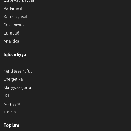
Qərbi Azərbaycan
Parlament
Xarici siyasət
Daxili siyasət
Qarabağ
Analitika
İqtisadiyyat
Kənd təsərrüfatı
Energetika
Maliyyə-sığorta
İKT
Nəqliyyat
Turizm
Toplum