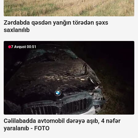
Zərdabda qəsdən yanğın törədən şəxs
saxlanılıb
7 Avqust 00:51
Cəlilabadda avtomobil dərəyə aşıb, 4 nəfər
yaralanıb -
FOTO