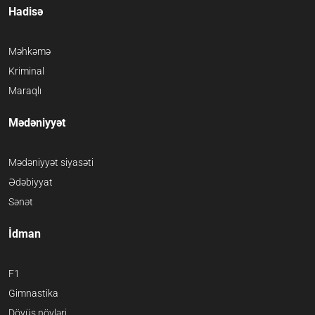
Hadisə
Məhkəmə
Kriminal
Maraqlı
Mədəniyyət
Mədəniyyət siyasəti
Ədəbiyyat
Sənət
İdman
F1
Gimnastika
Döyüş növləri