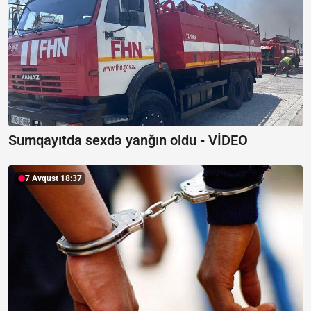
Sumqayıtda sexdə yanğın oldu -
VİDEO
7 Avqust 18:37