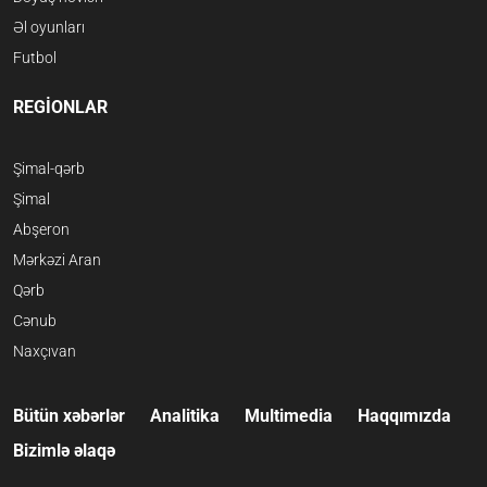
Əl oyunları
Futbol
REGİONLAR
Şimal-qərb
Şimal
Abşeron
Mərkəzi Aran
Qərb
Cənub
Naxçıvan
Bütün xəbərlər
Analitika
Multimedia
Haqqımızda
Bizimlə əlaqə