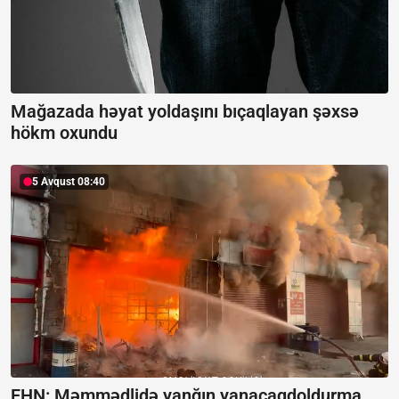
Mağazada həyat yoldaşını bıçaqlayan şəxsə
hökm oxundu
5 Avqust 08:40
FHN: Məmmədlidə yanğın yanacaqdoldurma