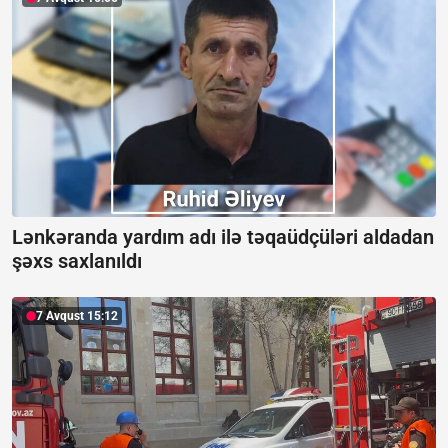
Lənkəranda yardım adı ilə təqaüdçüləri aldadan
şəxs saxlanıldı
7 Avqust 15:12