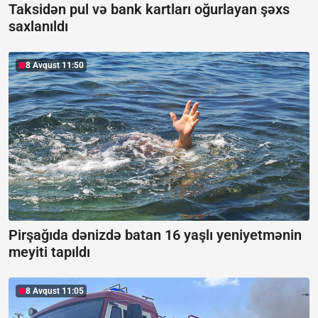
Taksidən pul və bank kartları oğurlayan şəxs
saxlanıldı
8 Avqust 11:50
Pirşağıda dənizdə batan 16 yaşlı yeniyetmənin
meyiti tapıldı
8 Avqust 11:05