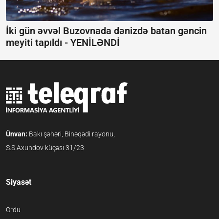
İki gün əvvəl Buzovnada dənizdə batan gəncin
meyiti tapıldı -
YENİLƏNDİ
Ünvan:
Bakı şəhəri, Binəqədi rayonu,
S.S.Axundov küçəsi 31/23
Siyasət
Ordu