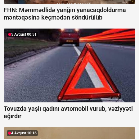
FHN: Məmmədlidə yanğın yanacaqdoldurma
məntəqəsinə keçmədən söndürülüb
5 Avqust 00:51
Tovuzda yaşlı qadını avtomobil vurub, vəziyyəti
ağırdır
4 Avqust 10:16