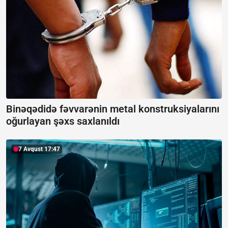
Binəqədidə fəvvarənin metal konstruksiyalarını
oğurlayan şəxs saxlanıldı
7 Avqust 17:47