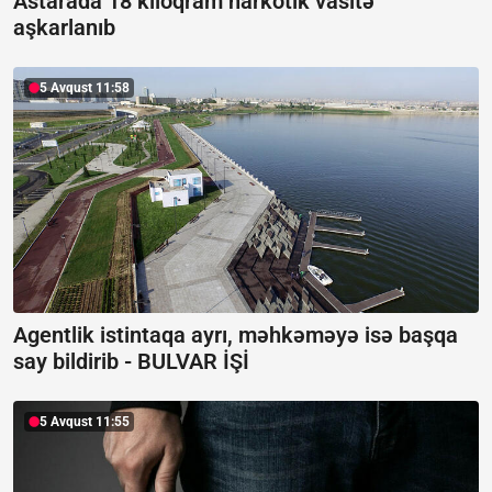
Astarada 18 kiloqram narkotik vasitə
aşkarlanıb
5 Avqust 11:58
Agentlik istintaqa ayrı, məhkəməyə isə başqa
say bildirib -
BULVAR İŞİ
5 Avqust 11:55