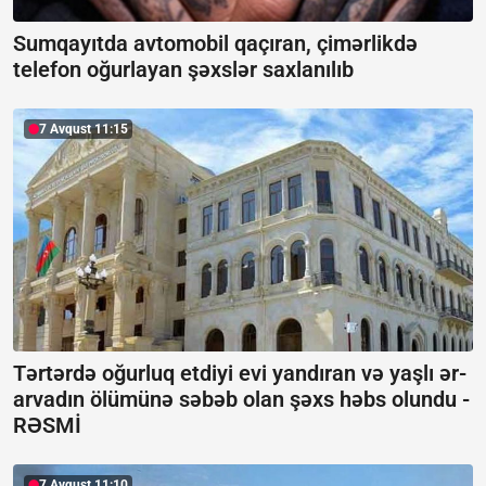
Sumqayıtda avtomobil qaçıran, çimərlikdə
telefon oğurlayan şəxslər saxlanılıb
7 Avqust 11:15
Tərtərdə oğurluq etdiyi evi yandıran və yaşlı ər-
arvadın ölümünə səbəb olan şəxs həbs olundu -
RƏSMİ
7 Avqust 11:10