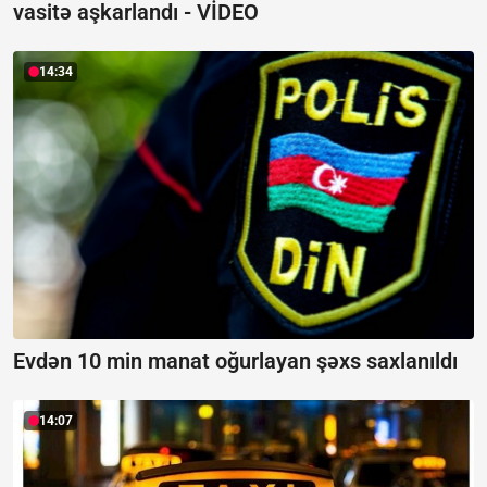
vasitə aşkarlandı -
VİDEO
14:34
Evdən 10 min manat oğurlayan şəxs saxlanıldı
14:07