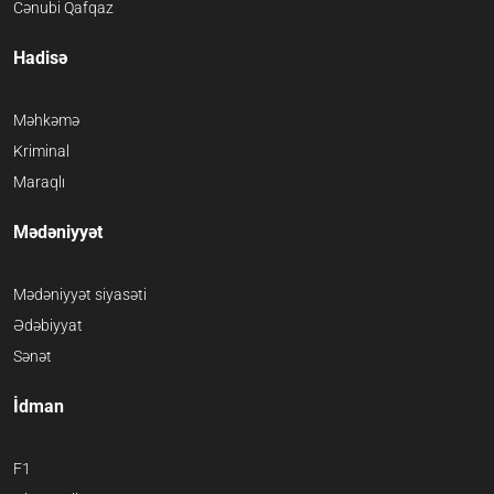
Cənubi Qafqaz
Hadisə
Məhkəmə
Kriminal
Maraqlı
Mədəniyyət
Mədəniyyət siyasəti
Ədəbiyyat
Sənət
İdman
F1