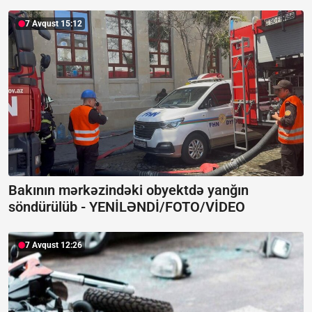
7 Avqust 15:12
Bakının mərkəzindəki obyektdə yanğın
söndürülüb -
YENİLƏNDİ/FOTO/VİDEO
7 Avqust 12:26