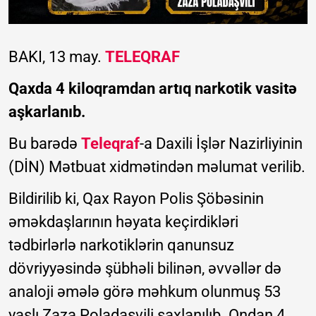
BAKI, 13 may.
TELEQRAF
Qaxda 4 kiloqramdan artıq narkotik vasitə
aşkarlanıb.
Bu barədə
Teleqraf
-a Daxili İşlər Nazirliyinin
(DİN) Mətbuat xidmətindən məlumat verilib.
Bildirilib ki, Qax Rayon Polis Şöbəsinin
əməkdaşlarının həyata keçirdikləri
tədbirlərlə narkotiklərin qanunsuz
dövriyyəsində şübhəli bilinən, əvvəllər də
analoji əmələ görə məhkum olunmuş 53
yaşlı Zaza Poladaşvili saxlanılıb. Ondan 4