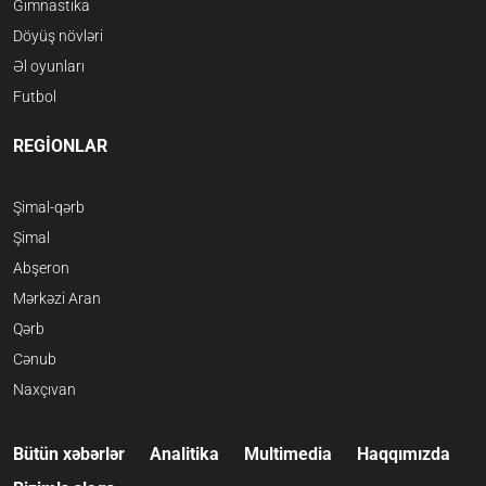
Gimnastika
Döyüş növləri
Əl oyunları
Futbol
REGİONLAR
Şimal-qərb
Şimal
Abşeron
Mərkəzi Aran
Qərb
Cənub
Naxçıvan
Bütün xəbərlər
Analitika
Multimedia
Haqqımızda