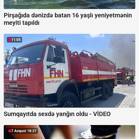
Pirşağıda dənizdə batan 16 yaşlı yeniyetmənin
meyiti tapıldı
11:05
Sumqayıtda sexdə yanğın oldu -
VİDEO
7 Avqust 18:37