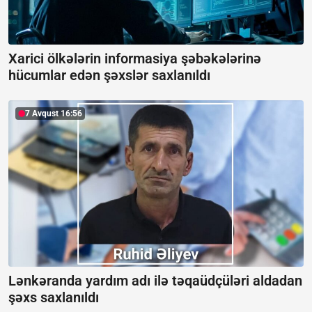
Xarici ölkələrin informasiya şəbəkələrinə
hücumlar edən şəxslər saxlanıldı
7 Avqust 16:56
Lənkəranda yardım adı ilə təqaüdçüləri aldadan
şəxs saxlanıldı