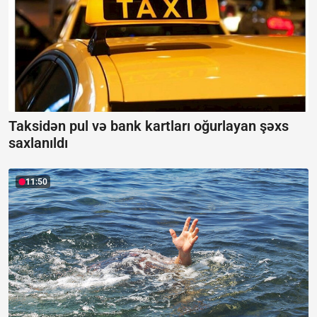
Taksidən pul və bank kartları oğurlayan şəxs
saxlanıldı
11:50