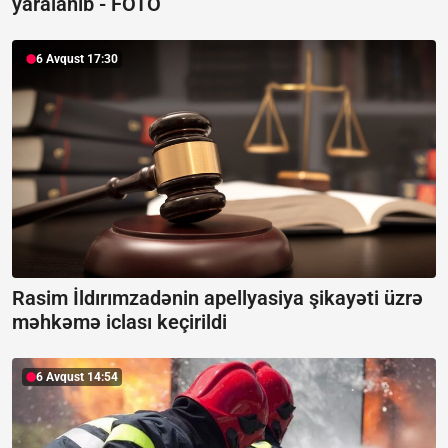
yaralanıb -
FOTO
6 Avqust 17:30
Rasim İldırımzadənin apellyasiya şikayəti üzrə
məhkəmə iclası keçirildi
6 Avqust 14:54