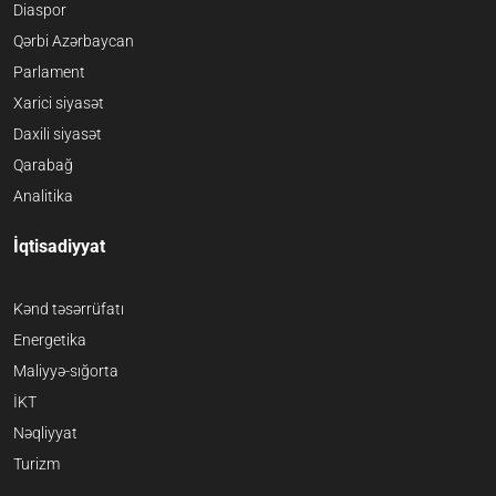
Diaspor
Qərbi Azərbaycan
Parlament
Xarici siyasət
Daxili siyasət
Qarabağ
Analitika
İqtisadiyyat
Kənd təsərrüfatı
Energetika
Maliyyə-sığorta
İKT
Nəqliyyat
Turizm