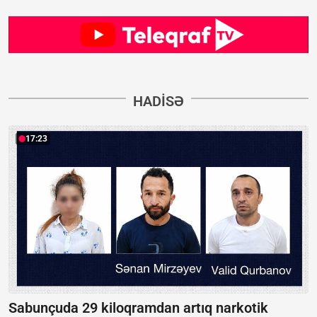
HADISƏ
17:23
Sabunçuda 29 kiloqramdan artıq narkotik