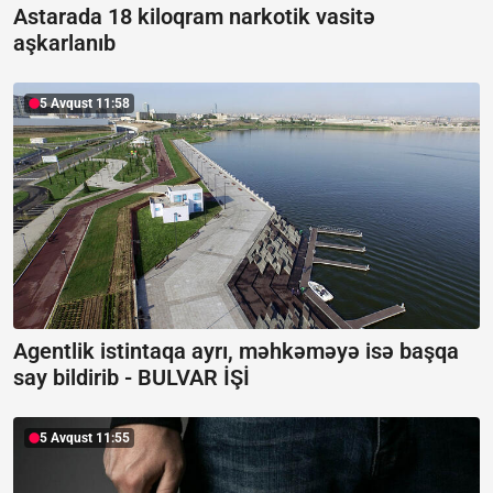
Astarada 18 kiloqram narkotik vasitə
aşkarlanıb
5 Avqust 11:58
Agentlik istintaqa ayrı, məhkəməyə isə başqa
say bildirib -
BULVAR İŞİ
5 Avqust 11:55