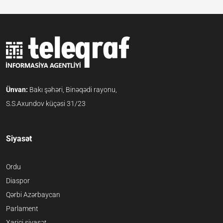
Ünvan:
Bakı şəhəri, Binəqədi rayonu,
S.S.Axundov küçəsi 31/23
Siyasət
Ordu
Diaspor
Qərbi Azərbaycan
Parlament
Xarici siyasət