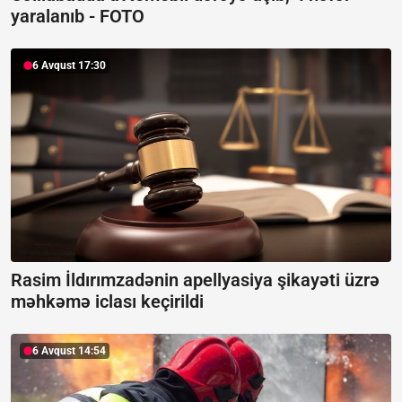
yaralanıb -
FOTO
6 Avqust 17:30
Rasim İldırımzadənin apellyasiya şikayəti üzrə
məhkəmə iclası keçirildi
6 Avqust 14:54