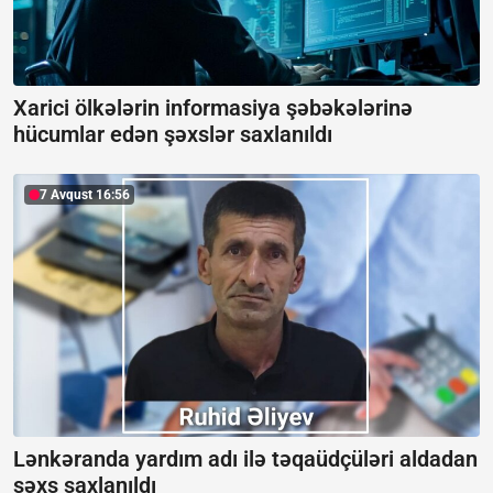
Xarici ölkələrin informasiya şəbəkələrinə
hücumlar edən şəxslər saxlanıldı
7 Avqust 16:56
Lənkəranda yardım adı ilə təqaüdçüləri aldadan
şəxs saxlanıldı