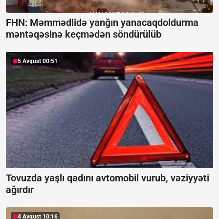
FHN: Məmmədlidə yanğın yanacaqdoldurma
məntəqəsinə keçmədən söndürülüb
5 Avqust 00:51
Tovuzda yaşlı qadını avtomobil vurub, vəziyyəti
ağırdır
4 Avqust 10:16