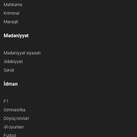
Məhkəmə
Kriminal
Maraqlı
Mədəniyyət
Mədəniyyət siyasəti
Ədəbiyyat
Sənət
İdman
F1
Gimnastika
Döyüş növləri
Əl oyunları
Futbol