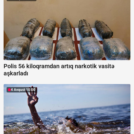
Polis 56 kiloqramdan artıq narkotik vasitə
aşkarladı
4 Avqust 10:00