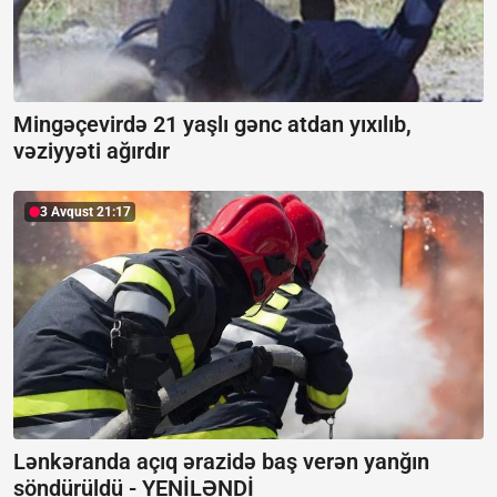
Mingəçevirdə 21 yaşlı gənc atdan yıxılıb,
vəziyyəti ağırdır
3 Avqust 21:17
Lənkəranda açıq ərazidə baş verən yanğın
söndürüldü -
YENİLƏNDİ