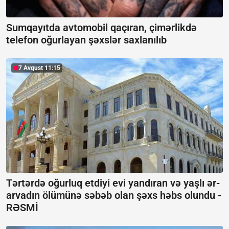
Sumqayıtda avtomobil qaçıran, çimərlikdə
telefon oğurlayan şəxslər saxlanılıb
7 Avqust 11:15
Tərtərdə oğurluq etdiyi evi yandıran və yaşlı ər-
arvadın ölümünə səbəb olan şəxs həbs olundu -
RƏSMİ