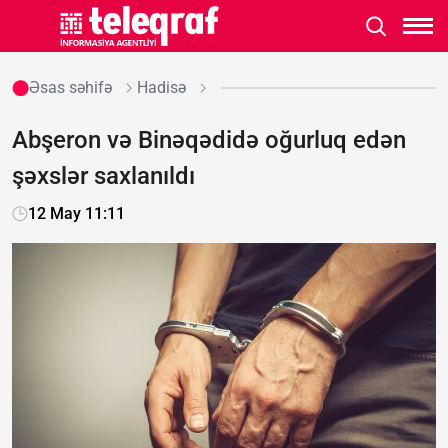
Əsas səhifə
Hadisə
Abşeron və Binəqədidə oğurluq edən
şəxslər saxlanıldı
12 May 11:11