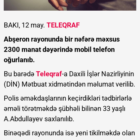
BAKI, 12 may.
TELEQRAF
Abşeron rayonunda bir nəfərə məxsus
2300 manat dəyərində mobil telefon
oğurlanıb.
Bu barədə
Teleqraf
-a Daxili İşlər Nazirliyinin
(DİN) Mətbuat xidmətindən məlumat verilib.
Polis əməkdaşlarının keçirdikləri tədbirlərlə
əməli törətməkdə şübhəli bilinən 33 yaşlı
A.Abdullayev saxlanılıb.
Binəqədi rayonunda isə yeni tikilməkdə olan