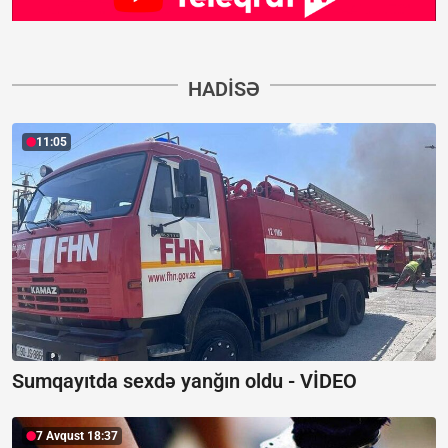
HADISƏ
11:05
Sumqayıtda sexdə yanğın oldu -
VİDEO
7 Avqust 18:37