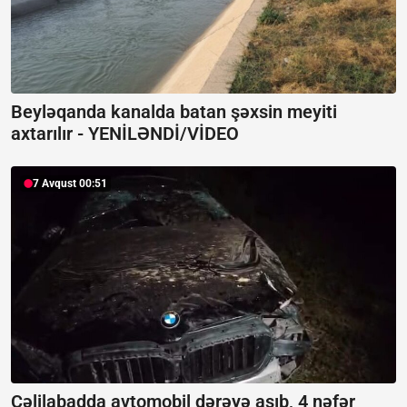
Beyləqanda kanalda batan şəxsin meyiti
axtarılır -
YENİLƏNDİ/VİDEO
7 Avqust 00:51
Cəlilabadda avtomobil dərəyə aşıb, 4 nəfər