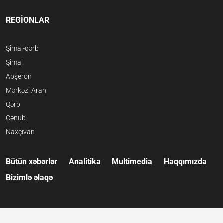
REGİONLAR
Şimal-qərb
Şimal
Abşeron
Mərkəzi Aran
Qərb
Cənub
Naxçıvan
Bütün xəbərlər
Analitika
Multimedia
Haqqımızda
Bizimlə əlaqə