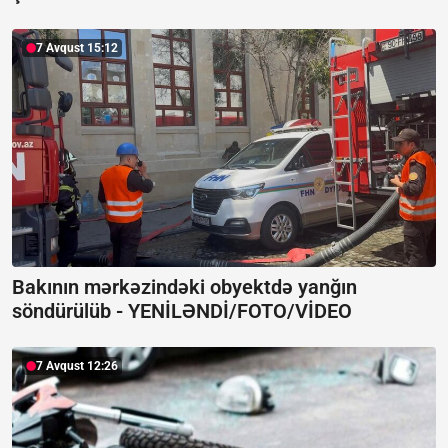
7 Avqust 15:12
Bakının mərkəzindəki obyektdə yanğın
söndürülüb -
YENİLƏNDİ/FOTO/VİDEO
7 Avqust 12:26