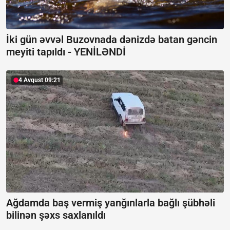
İki gün əvvəl Buzovnada dənizdə batan gəncin
meyiti tapıldı -
YENİLƏNDİ
4 Avqust 09:21
Ağdamda baş vermiş yanğınlarla bağlı şübhəli
bilinən şəxs saxlanıldı