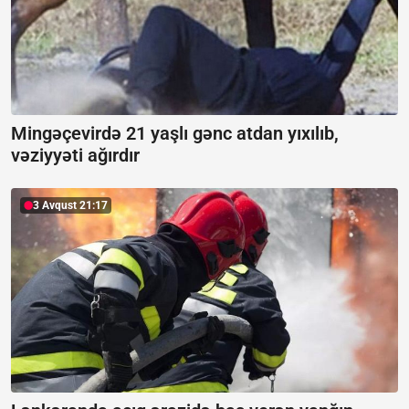
Mingəçevirdə 21 yaşlı gənc atdan yıxılıb,
vəziyyəti ağırdır
3 Avqust 21:17