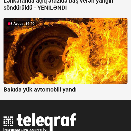
Lənkəranda açıq ərazidə baş verən yanğın
söndürüldü -
YENİLƏNDİ
3 Avqust 16:40
Bakıda yük avtomobili yandı