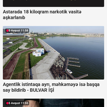
Astarada 18 kiloqram narkotik vasitə
aşkarlanıb
5 Avqust 11:58
Agentlik istintaqa ayrı, məhkəməyə isə başqa
say bildirib -
BULVAR İŞİ
5 Avqust 11:55