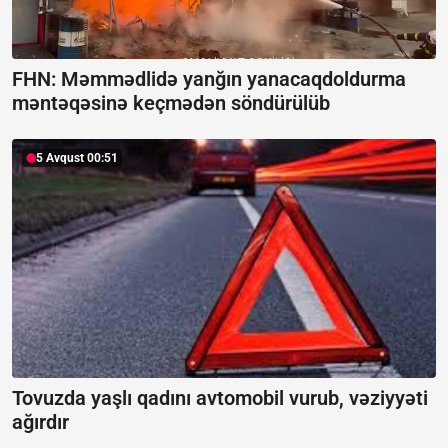
FHN: Məmmədlidə yanğın yanacaqdoldurma
məntəqəsinə keçmədən söndürülüb
5 Avqust 00:51
Tovuzda yaşlı qadını avtomobil vurub, vəziyyəti
ağırdır