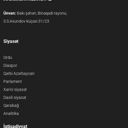
Ünvan:
Bakı şəhəri, Binəqədi rayonu,
S.S.Axundov küçəsi 31/23
Siyasət
Ordu
Diaspor
Qərbi Azərbaycan
Parlament
Xarici siyasət
Daxili siyasət
Qarabağ
Analitika
İqtisadiyyat