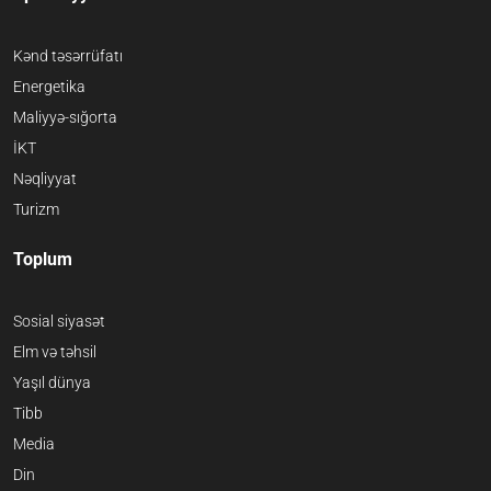
Kənd təsərrüfatı
Energetika
Maliyyə-sığorta
İKT
Nəqliyyat
Turizm
Toplum
Sosial siyasət
Elm və təhsil
Yaşıl dünya
Tibb
Media
Din