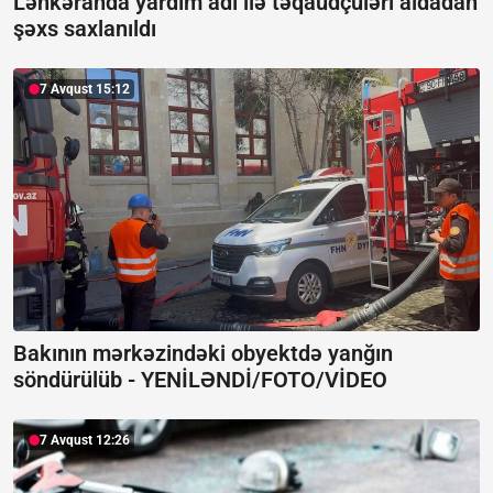
Lənkəranda yardım adı ilə təqaüdçüləri aldadan
şəxs saxlanıldı
7 Avqust 15:12
Bakının mərkəzindəki obyektdə yanğın
söndürülüb -
YENİLƏNDİ/FOTO/VİDEO
7 Avqust 12:26