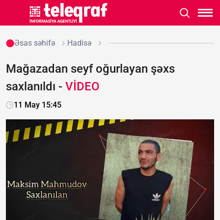
Əsas səhifə
Hadisə
Mağazadan seyf oğurlayan şəxs
saxlanıldı -
VİDEO
11 May 15:45