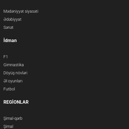
Mədəniyyət siyasəti
Ədəbiyyat
Sənət
İdman
F1
Gimnastika
Döyüş növləri
Əl oyunları
Futbol
REGİONLAR
Şimal-qərb
Şimal