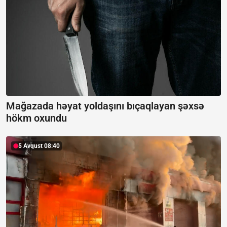
Mağazada həyat yoldaşını bıçaqlayan şəxsə
hökm oxundu
5 Avqust 08:40