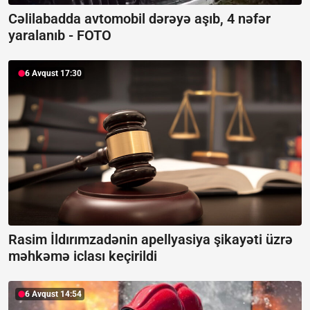
Cəlilabadda avtomobil dərəyə aşıb, 4 nəfər
yaralanıb -
FOTO
6 Avqust 17:30
Rasim İldırımzadənin apellyasiya şikayəti üzrə
məhkəmə iclası keçirildi
6 Avqust 14:54