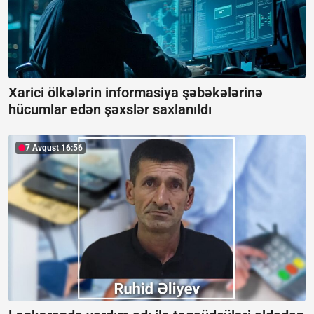
Xarici ölkələrin informasiya şəbəkələrinə
hücumlar edən şəxslər saxlanıldı
7 Avqust 16:56