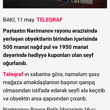
BAKI, 11 may.
TELEQRAF
Paytaxtın Nərimanov rayonu ərazisində
yerləşən obyektlərin birindən içərisində
500 manat nağd pul və 1950 manat
dəyərində hədiyyə kuponları olan seyf
oğurlanıb.
Teleqraf
-ın xəbərinə görə, naməlum şəxs
mağaza əməkdaşlarının başının qarışıq
olmasından istifadə edərək seyfi ələ keçirib
və obyektin arxa qapısından çıxarıb.
Nərimanov Rayon Polis İdarəsinin 16-cı