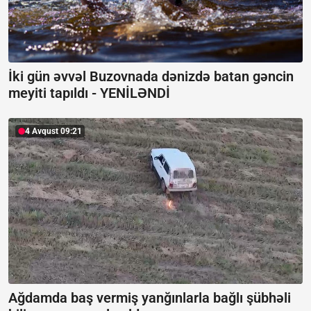
İki gün əvvəl Buzovnada dənizdə batan gəncin
meyiti tapıldı -
YENİLƏNDİ
4 Avqust 09:21
Ağdamda baş vermiş yanğınlarla bağlı şübhəli