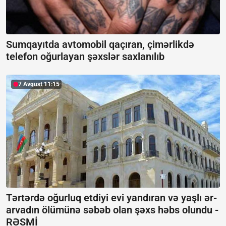
Sumqayıtda avtomobil qaçıran, çimərlikdə
telefon oğurlayan şəxslər saxlanılıb
7 Avqust 11:15
Tərtərdə oğurluq etdiyi evi yandıran və yaşlı ər-
arvadın ölümünə səbəb olan şəxs həbs olundu -
RƏSMİ