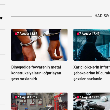
HADISƏ
ər
7 Avqust 18:37
7 Avqust 17:47
Binəqədidə fəvvarənin metal
Xarici ölkələrin info
konstruksiyalarını oğurlayan
şəbəkələrinə hücuml
şəxs saxlanıldı
şəxslər saxlanıldı
ı
7 Avqust 15:12
7 Avqust 12:26