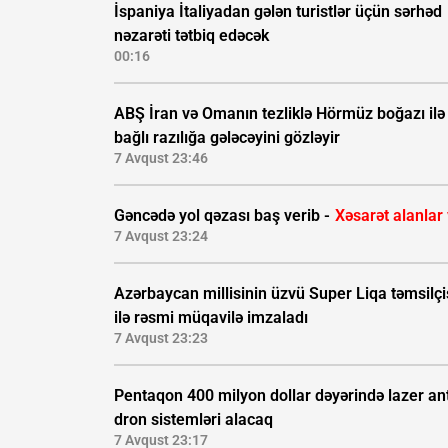
İspaniya İtaliyadan gələn turistlər üçün sərhəd
nəzarəti tətbiq edəcək
00:16
ABŞ İran və Omanın tezliklə Hörmüz boğazı ilə
bağlı razılığa gələcəyini gözləyir
7 Avqust 23:46
Gəncədə yol qəzası baş verib -
Xəsarət alanlar
7 Avqust 23:24
Azərbaycan millisinin üzvü Super Liqa təmsilçi
ilə rəsmi müqavilə imzaladı
7 Avqust 23:23
Pentaqon 400 milyon dollar dəyərində lazer ant
dron sistemləri alacaq
7 Avqust 23:17