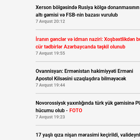
Xerson bölgəsində Rusiya kölgə donanmasının
altı gəmisi və FSB-nin bazası vurulub
7 Avqust 20:12
İranın gənclər və idman naziri: Xoşbəxtlikdən b
cür tədbirlər Azərbaycanda təşkil olunub
7 Avqust 19:55
Ovannisyan: Ermənistan hakimiyyəti Erməni
Apostol Kilsəsini uzaqlaşdıra bilməyəcək
7 Avqust 19:44
Novorossiysk yaxınlığında türk yük gəmisinə 
hücumu olub -
FOTO
7 Avqust 19:23
17 yaşlı qıza nişan mərasimi keçirildi, valideynl