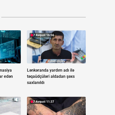
7 Avqust 16:56
rmasiya
Lənkəranda yardım adı ilə
ar edən
təqaüdçüləri aldadan şəxs
saxlanıldı
7 Avqust 11:37