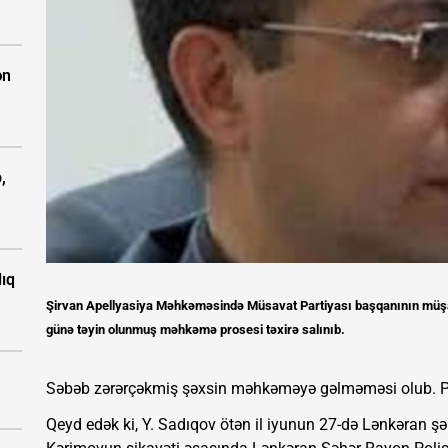
ən
,
ıq
Şirvan Apellyasiya Məhkəməsində Müsavat Partiyası başqanının müşavi
günə təyin olunmuş məhkəmə prosesi təxirə salınıb.
Səbəb zərərçəkmiş şəxsin məhkəməyə gəlməməsi olub. Pro
Qeyd edək ki, Y. Sadıqov ötən il iyunun 27-də Lənkəran şəh