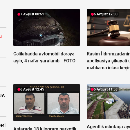
7 Avqust 00:51
6 Avqust 17:30
u
Cəlilabadda avtomobil dərəyə
Rasim İldırımzadəni
aşıb, 4 nəfər yaralanıb -
FOTO
apellyasiya şikayəti 
məhkəmə iclası keçir
6 Avqust 12:45
5 Avqust 11:58
PUA
əri
Agentlik istintaqa ayr
Astarada 18 kiloqram narkotik