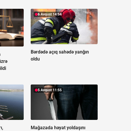
6 Avqust 14:54
Bərdədə açıq sahədə yanğın
n
oldu
üzrə
ildi
5 Avqust 11:55
ı,
Mağazada həyat yoldaşını