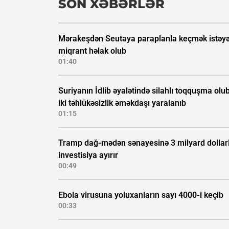
SON XƏBƏRLƏR
Mərakeşdən Seutaya paraplanla keçmək istəy
miqrant həlak olub
01:40
Suriyanın İdlib əyalətində silahlı toqquşma olub
iki təhlükəsizlik əməkdaşı yaralanıb
01:15
Tramp dağ-mədən sənayesinə 3 milyard dollarl
investisiya ayırır
00:49
Ebola virusuna yoluxanların sayı 4000-i keçib
00:33