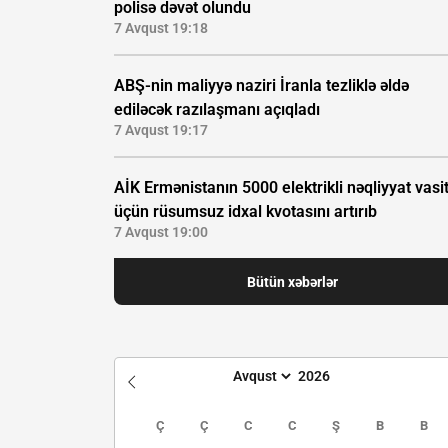
polisə dəvət olundu
7 Avqust 19:18
ABŞ-nin maliyyə naziri İranla tezliklə əldə
ediləcək razılaşmanı açıqladı
7 Avqust 19:17
AİK Ermənistanın 5000 elektrikli nəqliyyat vasi
üçün rüsumsuz idxal kvotasını artırıb
7 Avqust 19:00
Bütün xəbərlər
Ç
Ç
C
C
Ş
B
B