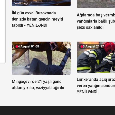
İki gün əvvəl Buzovnada
Ağdamda baş vermi
dənizdə batan gəncin meyiti
yanğınlarla bağlı şüb
tapıldı -
YENİLƏNDİ
şəxs saxlanıldı
4 Avqust 01:08
3 Avqust 21:17
Lənkəranda açıq əra
Mingəçevirdə 21 yaşlı gənc
verən yanğın söndür
atdan yıxılıb, vəziyyəti ağırdır
YENİLƏNDİ