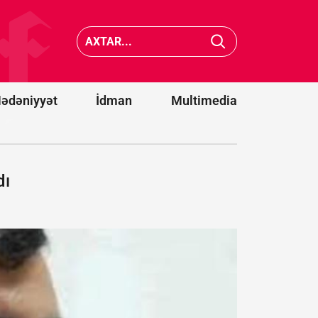
və iki strateji
hədə: Siz
tərəfdaşımız
Türkiyə 
yeni ittifaq
Pakistan
qurdu -
Bakı
da xilas
da dəvət
edə
olunacaqmı?
bilməyə
ədəniyyət
İdman
Multimedia
dı