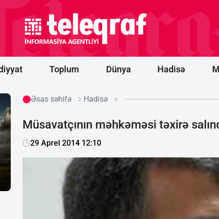
Novorossiysk
yaxınlığında
türk yük
gəmisinə
PUA hücumu
olub -
FOTO
diyyat
Toplum
Dünya
Hadisə
M
Əsas səhifə
Hadisə
Müsavatçının məhkəməsi təxirə salın
29 Aprel 2014 12:10