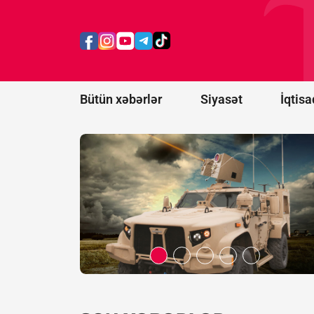
dollar
dəyərində
lazer
anti-dron
sistemləri
alacaq
Bütün xəbərlər
Siyasət
İqtisa