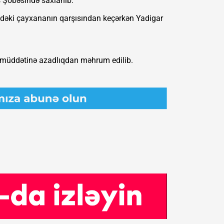
 Şöbəsində saxlanıb.
dəki çayxananın qarşısından keçərkən Yadigar
 müddətinə azadlıqdan məhrum edilib.