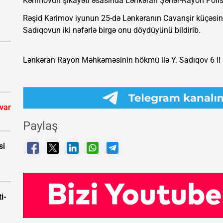
Kərimovun şikayəti əsasında Lənkəran Şəhər-Rayon Polis
Rəşid Kərimov iyunun 25-də Lənkəranın Cavanşir küçəsin
Sadıqovun iki nəfərlə birgə onu döydüyünü bildirib.
Lənkəran Rayon Məhkəməsinin hökmü ilə Y. Sadıqov 6 il
 var
Paylaş
si
i-