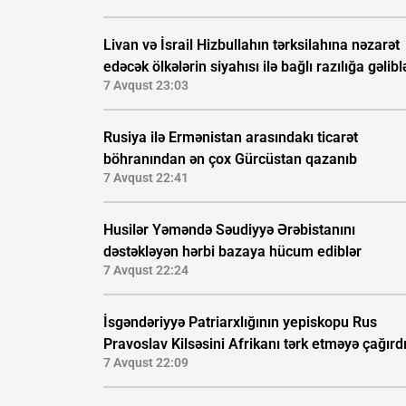
Livan və İsrail Hizbullahın tərksilahına nəzarət
edəcək ölkələrin siyahısı ilə bağlı razılığa gəlibl
7 Avqust 23:03
Rusiya ilə Ermənistan arasındakı ticarət
böhranından ən çox Gürcüstan qazanıb
7 Avqust 22:41
Husilər Yəməndə Səudiyyə Ərəbistanını
dəstəkləyən hərbi bazaya hücum ediblər
7 Avqust 22:24
İsgəndəriyyə Patriarxlığının yepiskopu Rus
Pravoslav Kilsəsini Afrikanı tərk etməyə çağırd
7 Avqust 22:09