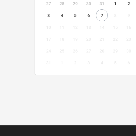
27
28
29
30
31
1
2
3
4
5
6
7
8
9
10
11
12
13
14
15
16
17
18
19
20
21
22
23
24
25
26
27
28
29
30
31
1
2
3
4
5
6