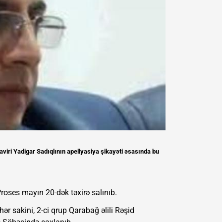
ri Yadigar Sadıqlının apellyasiya şikayəti əsasında bu
ses mayın 20-dək təxirə salınıb.
ər sakini, 2-ci qrup Qarabağ əlili Rəşid