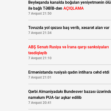
Beyləqanda kanalda boğulan yeniyetmənin öl
ilə bağlı TƏBİB-dən
AÇIQLAMA
7 Avqust 21:50
Tovuzda yol qəzası baş verib, xəsarət alan var
7 Avqust 21:34
ABŞ Senatı Rusiya və İrana qarşı sanksiyaları
təsdiqləyib
7 Avqust 21:10
Ermənistanda rusiyalı qadın intihara cəhd etdi
7 Avqust 21:01
Qərbi Almaniyadakı Bundesver bazası üzərind
naməlum PUA-lar aşkar edilib
7 Avqust 20:41