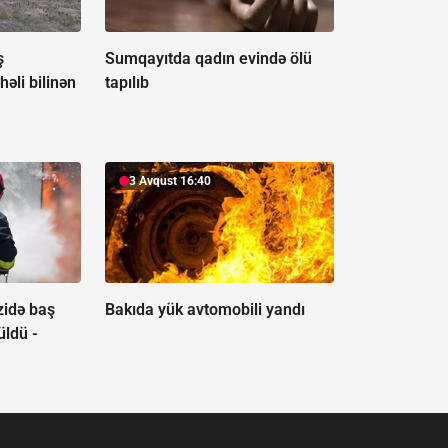
ş
Sumqayıtda qadın evində ölü
həli bilinən
tapılıb
3 Avqust 16:40
zidə baş
Bakıda yük avtomobili yandı
üldü -