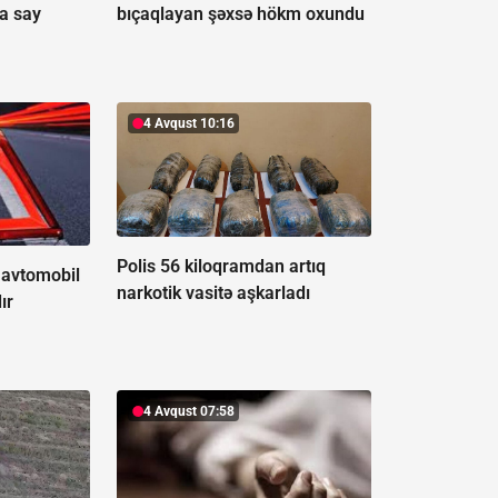
a say
bıçaqlayan şəxsə hökm oxundu
4 Avqust 10:16
Polis 56 kiloqramdan artıq
 avtomobil
narkotik vasitə aşkarladı
ır
4 Avqust 07:58