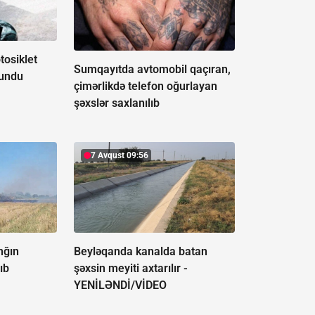
osiklet
Sumqayıtda avtomobil qaçıran,
lundu
çimərlikdə telefon oğurlayan
şəxslər saxlanılıb
7 Avqust 09:56
nğın
Beyləqanda kanalda batan
ıb
şəxsin meyiti axtarılır -
YENİLƏNDİ/VİDEO