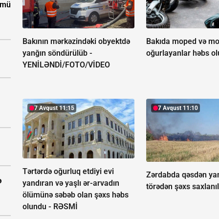
ümü
Bakının mərkəzindəki obyektdə
Bakıda moped və mot
yanğın söndürülüb -
oğurlayanlar həbs o
YENİLƏNDİ/FOTO/VİDEO
7 Avqust 11:15
7 Avqust 11:10
Tərtərdə oğurluq etdiyi evi
Zərdabda qəsdən ya
ə
yandıran və yaşlı ər-arvadın
törədən şəxs saxlanıl
ölümünə səbəb olan şəxs həbs
olundu -
RƏSMİ