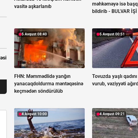
məhkəməyə isə başq
vasitə aşkarlanıb
bildirib -
BULVAR İŞİ
5 Avqust 08:40
5 Avqust 00:51
təsi
FHN: Məmmədlidə yanğın
Tovuzda yaşlı qadını
yanacaqdoldurma məntəqəsinə
vurub, vəziyyəti ağırd
keçmədən söndürülüb
4 Avqust 10:00
4 Avqust 09:21