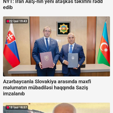
NYT: İran ABŞ-nin yeni atəşkəs təklifini rədd
edib
22 İyul 19:43
Azərbaycanla Slovakiya arasında məxfi
məlumatın mübadiləsi haqqında Saziş
imzalanıb
18 İyul 18:57