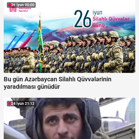
26 İyun 00:00
Bu gün Azərbaycan Silahlı Qüvvələrinin
yaradılması günüdür
24 İyun 21:12