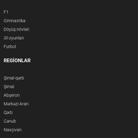
F1
Gimnastika
Döyüş növləri
Əl oyunları
Futbol
REGİONLAR
Şimal-qərb
Şimal
Abşeron
Mərkəzi Aran
Qərb
Cənub
Naxçıvan