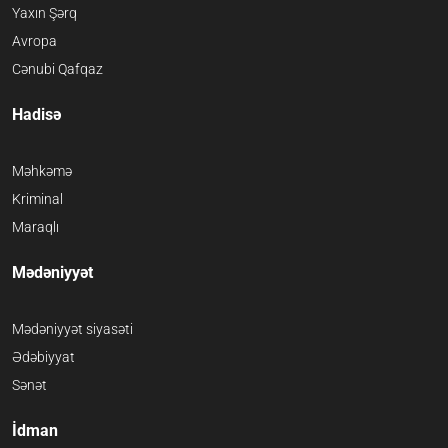
Yaxın Şərq
Avropa
Cənubi Qafqaz
Hadisə
Məhkəmə
Kriminal
Maraqlı
Mədəniyyət
Mədəniyyət siyasəti
Ədəbiyyat
Sənət
İdman