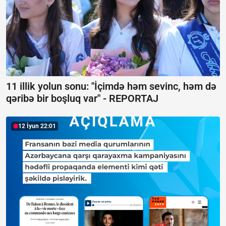
11 illik yolun sonu: "İçimdə həm sevinc, həm də
qəribə bir boşluq var" -
REPORTAJ
12 İyun 22:01