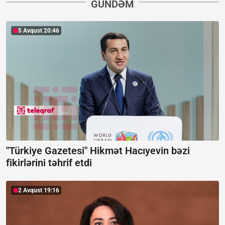
GÜNDƏM
5 Avqust 20:46
"Türkiye Gazetesi" Hikmət Hacıyevin bəzi
fikirlərini təhrif etdi
2 Avqust 19:16