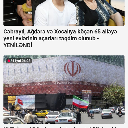
Cəbrayıl, Ağdərə və Xocalıya köçən 65 ailəyə
yeni evlərinin açarları təqdim olunub -
YENİLƏNDİ
24 İyul 06:28