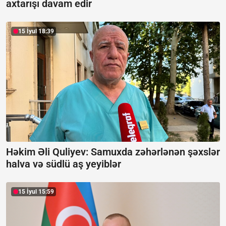
axtarışı davam edir
15 İyul 18:39
Həkim Əli Quliyev: Samuxda zəhərlənən şəxslər
halva və südlü aş yeyiblər
15 İyul 15:59