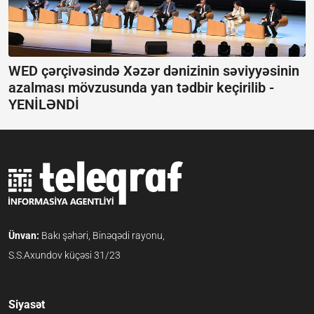
WED çərçivəsində Xəzər dənizinin səviyyəsinin
azalması mövzusunda yan tədbir keçirilib -
YENİLƏNDİ
Ünvan:
Bakı şəhəri, Binəqədi rayonu,
S.S.Axundov küçəsi 31/23
Siyasət