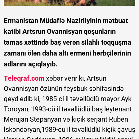
Ermənistan Müdafiə Nazirliyinin mətbuat
katibi Artsrun Ovannisyan qoşunların
təmas xəttində baş verən silahlı toqquşma
zamanı ölən daha altı erməni hərbçilərinin
adlarını açıqlayıb.
Teleqraf.com
xəbər verir ki, Artsun
Ovannisyan özünün feysbuk səhifəsində
qeyd edib ki, 1985-ci il təvəllüdlü mayor Ayk
Toroyan, 1993-cü il təvəllüdlü baş leytenant
Merujan Stepanyan və kiçik serjant Ruben
İskəndəryan,1989-cu il təvəllüdlü kiçik çavuş