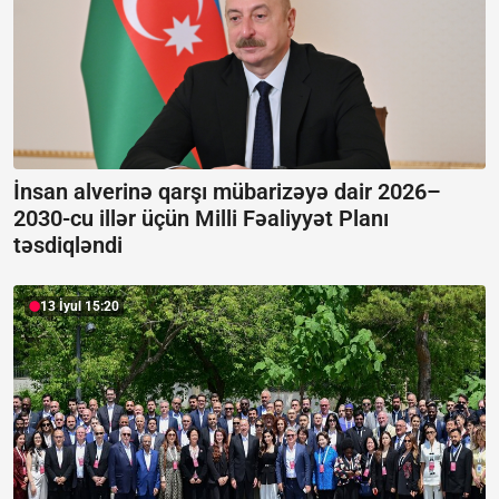
İnsan alverinə qarşı mübarizəyə dair 2026–
2030-cu illər üçün Milli Fəaliyyət Planı
təsdiqləndi
13 İyul 15:20