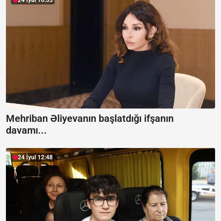
24 İyul 16:53
Mehriban Əliyevanın başlatdığı ifşanın
davamı...
24 İyul 12:48