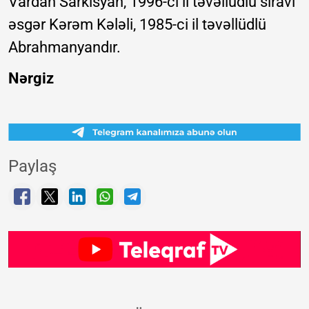
Vardan Sarkisyan, 1996-cı il təvəllüdlü sıravi
əsgər Kərəm Kələli, 1985-ci il təvəllüdlü
Abrahmanyandır.
Nərgiz
Paylaş