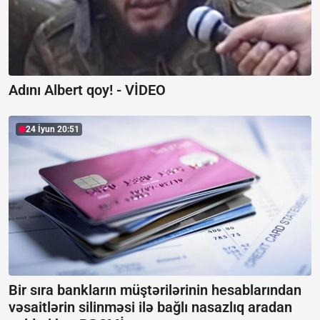
Adını Albert qoy! -
VİDEO
24 İyun 20:51
Bir sıra bankların müştərilərinin hesablarından
vəsaitlərin silinməsi ilə bağlı nasazlıq aradan