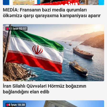
MEDİA: Fransanın bəzi media qurumları
ölkəmizə qarşı qarayaxma kampaniyası aparır
11 İyun 02:57
İran Silahlı Qüvvələri Hörmüz boğazının
bağlandığını elan edib
6 İyun 18:38