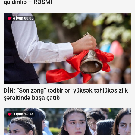
qaldırılıb –
RƏSMİ
14 İyun 00:05
DİN: “Son zəng” tədbirləri yüksək təhlükəsizlik
şəraitində başa çatıb
13 İyun 16:34