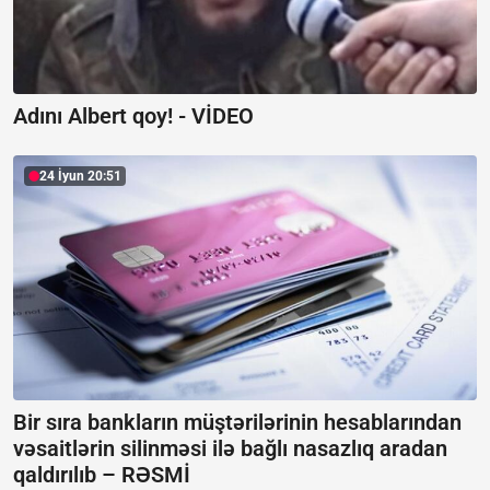
Adını Albert qoy! -
VİDEO
24 İyun 20:51
Bir sıra bankların müştərilərinin hesablarından
vəsaitlərin silinməsi ilə bağlı nasazlıq aradan
qaldırılıb –
RƏSMİ