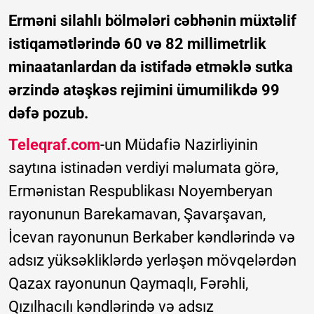
Erməni silahlı bölmələri cəbhənin müxtəlif
istiqamətlərində 60 və 82 millimetrlik
minaatanlardan da istifadə etməklə sutka
ərzində atəşkəs rejimini ümumilikdə 99
dəfə pozub.
Teleqraf.com
-un Müdafiə Nazirliyinin
saytına istinadən verdiyi məlumata görə,
Ermənistan Respublikası Noyemberyan
rayonunun Barekamavan, Şavarşavan,
İcevan rayonunun Berkaber kəndlərində və
adsız yüksəkliklərdə yerləşən mövqelərdən
Qazax rayonunun Qaymaqlı, Fərəhli,
Qızılhacılı kəndlərində və adsız