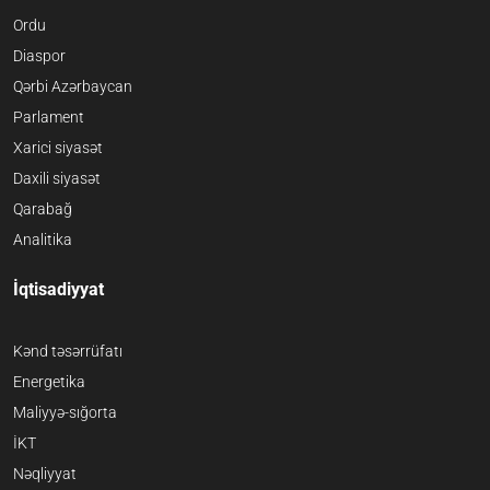
Ordu
Diaspor
Qərbi Azərbaycan
Parlament
Xarici siyasət
Daxili siyasət
Qarabağ
Analitika
İqtisadiyyat
Kənd təsərrüfatı
Energetika
Maliyyə-sığorta
İKT
Nəqliyyat