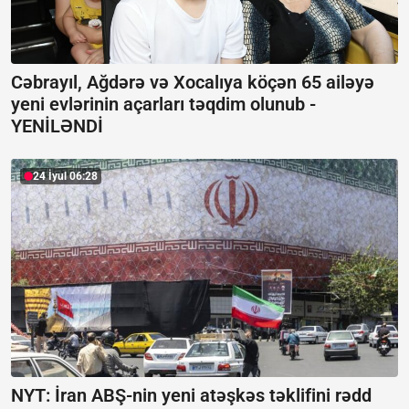
Cəbrayıl, Ağdərə və Xocalıya köçən 65 ailəyə
yeni evlərinin açarları təqdim olunub -
YENİLƏNDİ
24 İyul 06:28
NYT: İran ABŞ-nin yeni atəşkəs təklifini rədd