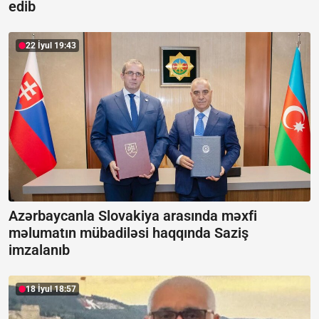
edib
22 İyul 19:43
Azərbaycanla Slovakiya arasında məxfi
məlumatın mübadiləsi haqqında Saziş
imzalanıb
18 İyul 18:57