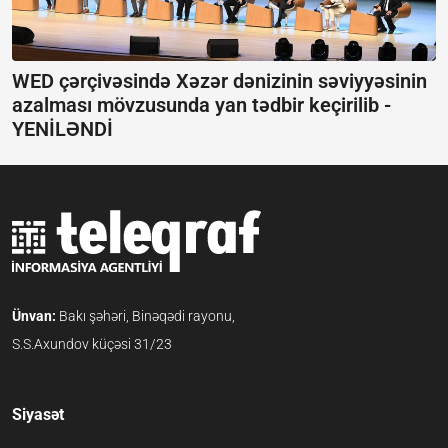
WED çərçivəsində Xəzər dənizinin səviyyəsinin
azalması mövzusunda yan tədbir keçirilib -
YENİLƏNDİ
Ünvan:
Bakı şəhəri, Binəqədi rayonu,
S.S.Axundov küçəsi 31/23
Siyasət