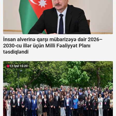
İnsan alverinə qarşı mübarizəyə dair 2026–
2030-cu illər üçün Milli Fəaliyyət Planı
təsdiqləndi
13 İyul 15:20