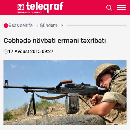
Əsas səhifə
Gündəm
Cəbhədə növbəti erməni təxribatı
17 Avqust 2015 09:27