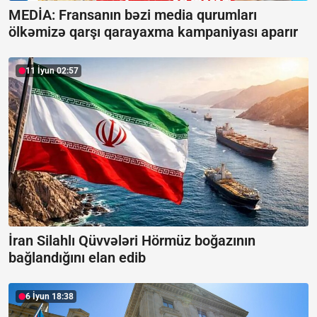
MEDİA: Fransanın bəzi media qurumları
ölkəmizə qarşı qarayaxma kampaniyası aparır
11 İyun 02:57
İran Silahlı Qüvvələri Hörmüz boğazının
bağlandığını elan edib
6 İyun 18:38