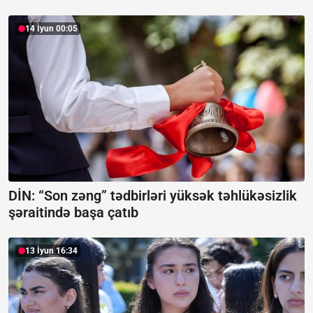
14 İyun 00:05
DİN: “Son zəng” tədbirləri yüksək təhlükəsizlik
şəraitində başa çatıb
13 İyun 16:34