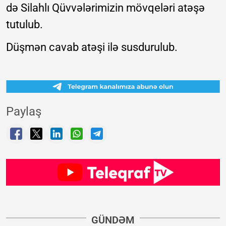
də Silahlı Qüvvələrimizin mövqeləri atəşə
tutulub.
Düşmən cavab atəşi ilə susdurulub.
Paylaş
GÜNDƏM