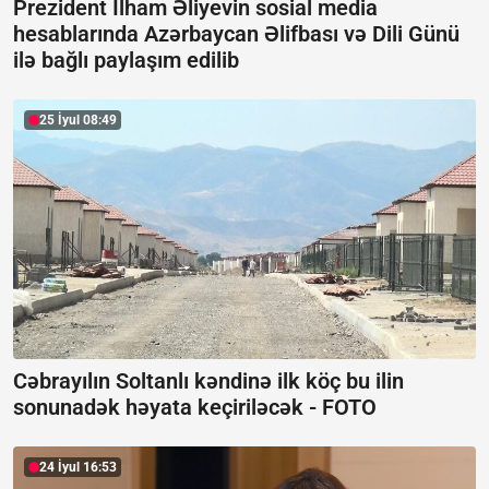
Prezident İlham Əliyevin sosial media
hesablarında Azərbaycan Əlifbası və Dili Günü
ilə bağlı paylaşım edilib
25 İyul 08:49
Cəbrayılın Soltanlı kəndinə ilk köç bu ilin
sonunadək həyata keçiriləcək -
FOTO
24 İyul 16:53