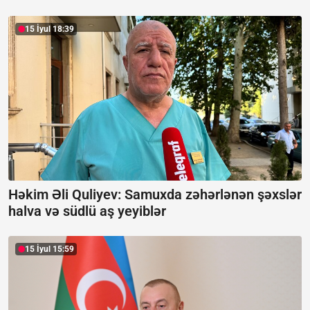
15 İyul 18:39
Həkim Əli Quliyev: Samuxda zəhərlənən şəxslər
halva və südlü aş yeyiblər
15 İyul 15:59