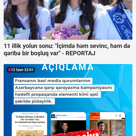
11 illik yolun sonu: "İçimdə həm sevinc, həm də
qəribə bir boşluq var" -
REPORTAJ
12 İyun 22:01