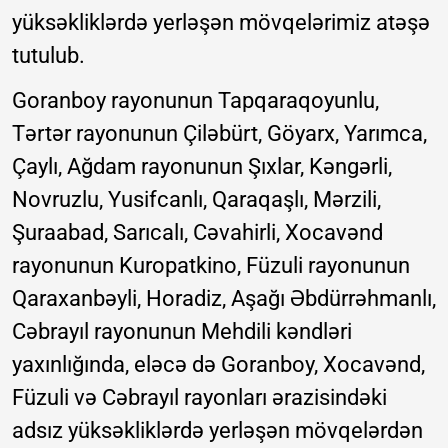
yüksəkliklərdə yerləşən mövqelərimiz atəşə
tutulub.
Goranboy rayonunun Tapqaraqoyunlu,
Tərtər rayonunun Çiləbürt, Göyarx, Yarımca,
Çaylı, Ağdam rayonunun Şıxlar, Kəngərli,
Novruzlu, Yusifcanlı, Qaraqaşlı, Mərzili,
Şuraabad, Sarıcalı, Cəvahirli, Xocavənd
rayonunun Kuropatkino, Füzuli rayonunun
Qaraxanbəyli, Horadiz, Aşağı Əbdürrəhmanlı,
Cəbrayıl rayonunun Mehdili kəndləri
yaxınlığında, eləcə də Goranboy, Xocavənd,
Füzuli və Cəbrayıl rayonları ərazisindəki
adsız yüksəkliklərdə yerləşən mövqelərdən