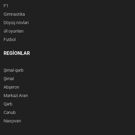
F1
Gimnastika
Döyüş növləri
Əl oyunları
Futbol
REGİONLAR
Şimal-qərb
Şimal
Abşeron
Mərkəzi Aran
Qərb
Cənub
Naxçıvan