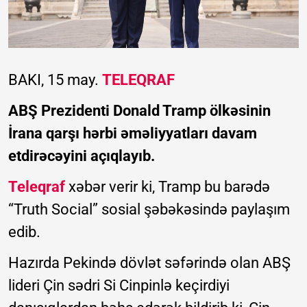
BAKI, 15 may.
TELEQRAF
ABŞ Prezidenti Donald Tramp ölkəsinin
İrana qarşı hərbi əməliyyatları davam
etdirəcəyini açıqlayıb.
Teleqraf
xəbər verir ki, Tramp bu barədə
“Truth Social” sosial şəbəkəsində paylaşım
edib.
Hazırda Pekində dövlət səfərində olan ABŞ
lideri Çin sədri Si Cinpinlə keçirdiyi