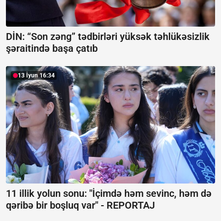
DİN: “Son zəng” tədbirləri yüksək təhlükəsizlik
şəraitində başa çatıb
13 İyun 16:34
11 illik yolun sonu: "İçimdə həm sevinc, həm də
qəribə bir boşluq var" -
REPORTAJ