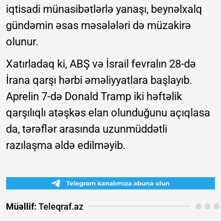
iqtisadi münasibətlərlə yanaşı, beynəlxalq
gündəmin əsas məsələləri də müzakirə
olunur.
Xatırladaq ki, ABŞ və İsrail fevralın 28-də
İrana qarşı hərbi əməliyyatlara başlayıb.
Aprelin 7-də Donald Tramp iki həftəlik
qarşılıqlı atəşkəs elan olunduğunu açıqlasa
da, tərəflər arasında uzunmüddətli
razılaşma əldə edilməyib.
Müəllif:
Teleqraf.az