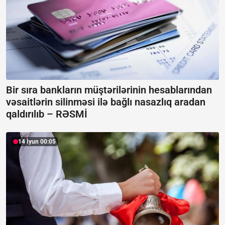
Bir sıra bankların müştərilərinin hesablarından
vəsaitlərin silinməsi ilə bağlı nasazlıq aradan
qaldırılıb –
RƏSMİ
14 İyun 00:05