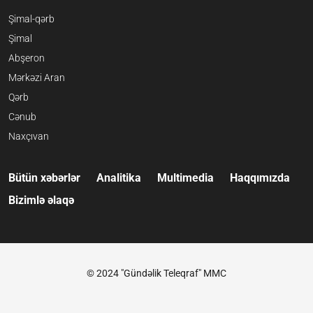
Şimal-qərb
Şimal
Abşeron
Mərkəzi Aran
Qərb
Cənub
Naxçıvan
Bütün xəbərlər
Analitika
Multimedia
Haqqımızda
Bizimlə əlaqə
© 2024 "Gündəlik Teleqraf" MMC