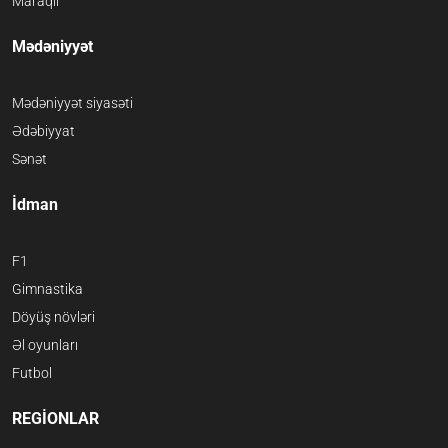
Maraqlı
Mədəniyyət
Mədəniyyət siyasəti
Ədəbiyyat
Sənət
İdman
F1
Gimnastika
Döyüş növləri
Əl oyunları
Futbol
REGİONLAR