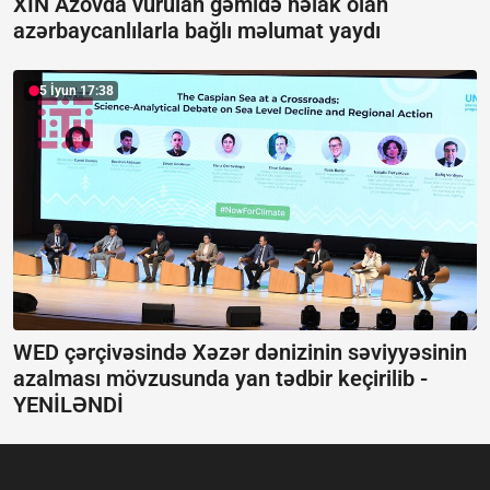
XİN Azovda vurulan gəmidə həlak olan
azərbaycanlılarla bağlı məlumat yaydı
5 İyun 17:38
WED çərçivəsində Xəzər dənizinin səviyyəsinin
azalması mövzusunda yan tədbir keçirilib -
YENİLƏNDİ