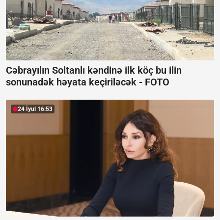
Cəbrayılın Soltanlı kəndinə ilk köç bu ilin
sonunadək həyata keçiriləcək -
FOTO
24 İyul 16:53