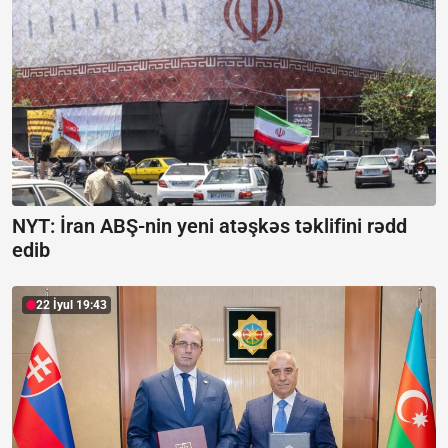
NYT: İran ABŞ-nin yeni atəşkəs təklifini rədd
edib
22 İyul 19:43