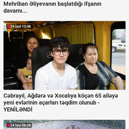
Mehriban Əliyevanın başlatdığı ifşanın
davamı...
24 İyul 12:48
Cəbrayıl, Ağdərə və Xocalıya köçən 65 ailəyə
yeni evlərinin açarları təqdim olunub -
YENİLƏNDİ
24 İyul 06:28