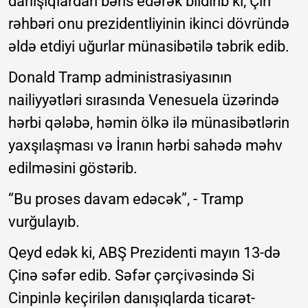
danışıqlardan bəhs edərək bildirib ki, Çin
rəhbəri onu prezidentliyinin ikinci dövründə
əldə etdiyi uğurlar münasibətilə təbrik edib.
Donald Tramp administrasiyasının
nailiyyətləri sırasında Venesuela üzərində
hərbi qələbə, həmin ölkə ilə münasibətlərin
yaxşılaşması və İranın hərbi sahədə məhv
edilməsini göstərib.
“Bu proses davam edəcək”, - Tramp
vurğulayıb.
Qeyd edək ki, ABŞ Prezidenti mayın 13-də
Çinə səfər edib. Səfər çərçivəsində Si
Cinpinlə keçirilən danışıqlarda ticarət-