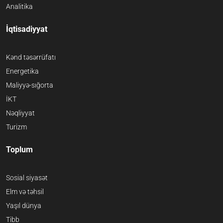
Analitika
İqtisadiyyat
Kənd təsərrüfatı
Energetika
Maliyyə-sığorta
İKT
Nəqliyyat
Turizm
Toplum
Sosial siyasət
Elm və təhsil
Yaşıl dünya
Tibb