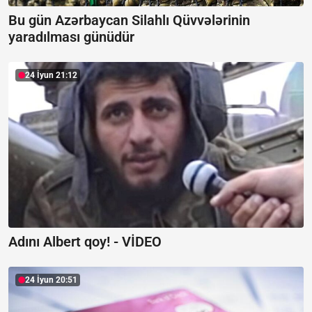
Bu gün Azərbaycan Silahlı Qüvvələrinin
yaradılması günüdür
24 İyun 21:12
Adını Albert qoy! -
VİDEO
24 İyun 20:51