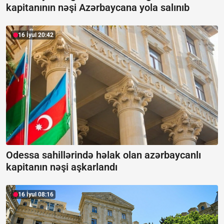
kapitanının nəşi Azərbaycana yola salınıb
16 İyul 20:42
Odessa sahillərində həlak olan azərbaycanlı
kapitanın nəşi aşkarlandı
16 İyul 08:16