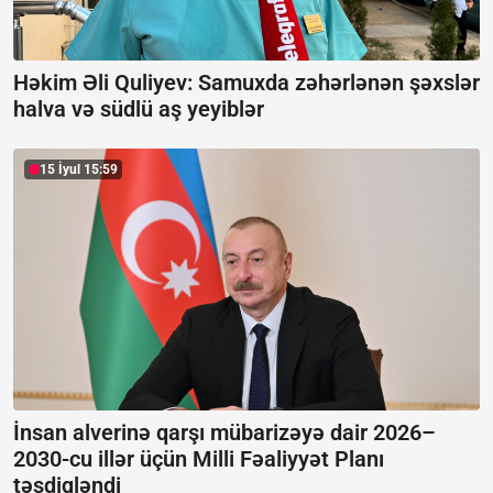
Həkim Əli Quliyev: Samuxda zəhərlənən şəxslər
halva və südlü aş yeyiblər
15 İyul 15:59
İnsan alverinə qarşı mübarizəyə dair 2026–
2030-cu illər üçün Milli Fəaliyyət Planı
təsdiqləndi