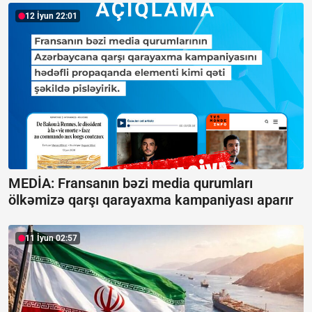
12 İyun 22:01
MEDİA: Fransanın bəzi media qurumları
ölkəmizə qarşı qarayaxma kampaniyası aparır
11 İyun 02:57