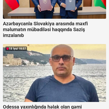
Azərbaycanla Slovakiya arasında məxfi
məlumatın mübadiləsi haqqında Saziş
imzalanıb
18 İyul 18:57
Odessa yaxınlığında həlak olan gəmi