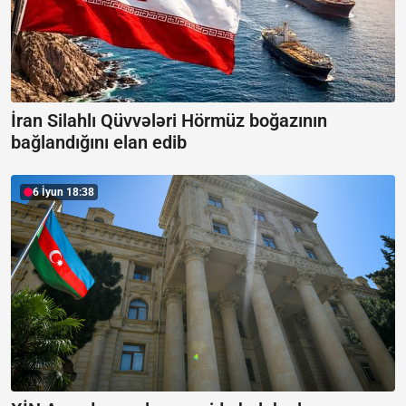
İran Silahlı Qüvvələri Hörmüz boğazının
bağlandığını elan edib
6 İyun 18:38