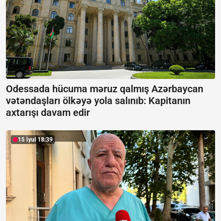
Odessada hücuma məruz qalmış Azərbaycan
vətəndaşları ölkəyə yola salınıb:
Kapitanın
axtarışı davam edir
15 İyul 18:39