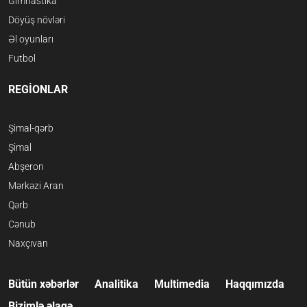
Gimnastika
Döyüş növləri
Əl oyunları
Futbol
REGİONLAR
Şimal-qərb
Şimal
Abşeron
Mərkəzi Aran
Qərb
Cənub
Naxçıvan
Bütün xəbərlər
Analitika
Multimedia
Haqqımızda
Bizimlə əlaqə