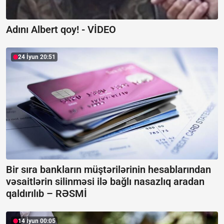
Adını Albert qoy! -
VİDEO
24 İyun 20:51
Bir sıra bankların müştərilərinin hesablarından
vəsaitlərin silinməsi ilə bağlı nasazlıq aradan
qaldırılıb –
RƏSMİ
14 İyun 00:05