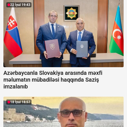
22 İyul 19:43
Azərbaycanla Slovakiya arasında məxfi
məlumatın mübadiləsi haqqında Saziş
imzalanıb
18 İyul 18:57