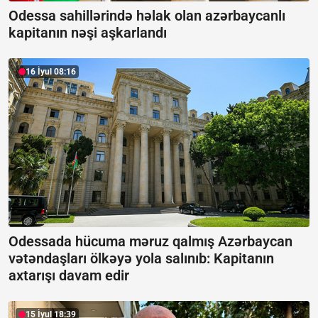
Odessa sahillərində həlak olan azərbaycanlı
kapitanın nəşi aşkarlandı
16 İyul 08:16
Odessada hücuma məruz qalmış Azərbaycan
vətəndaşları ölkəyə yola salınıb:
Kapitanın
axtarışı davam edir
15 İyul 18:39