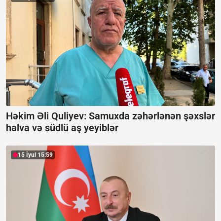
Həkim Əli Quliyev: Samuxda zəhərlənən şəxslər
halva və südlü aş yeyiblər
15 İyul 15:59