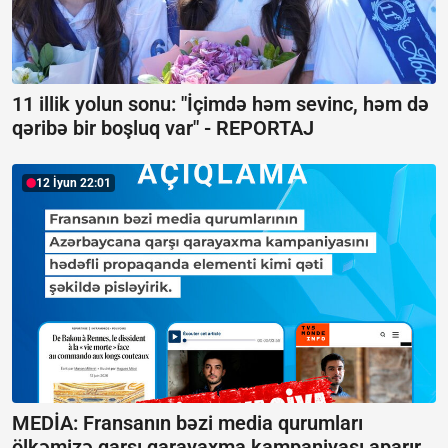
11 illik yolun sonu: "İçimdə həm sevinc, həm də
qəribə bir boşluq var" -
REPORTAJ
12 İyun 22:01
MEDİA: Fransanın bəzi media qurumları
ölkəmizə qarşı qarayaxma kampaniyası aparır