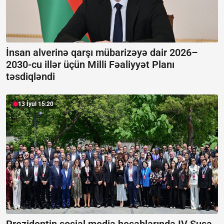
İnsan alverinə qarşı mübarizəyə dair 2026–
2030-cu illər üçün Milli Fəaliyyət Planı
təsdiqləndi
13 İyul 15:20
Prezidentin sosial media hesablarında IV Şuşa