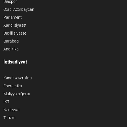
Diaspor
Qərbi Azərbaycan
Parlament
Xarici siyasət
Daxili siyasət
Qarabağ
Analitika
İqtisadiyyat
Kənd təsərrüfatı
Energetika
Maliyyə-sığorta
İKT
Nəqliyyat
Turizm