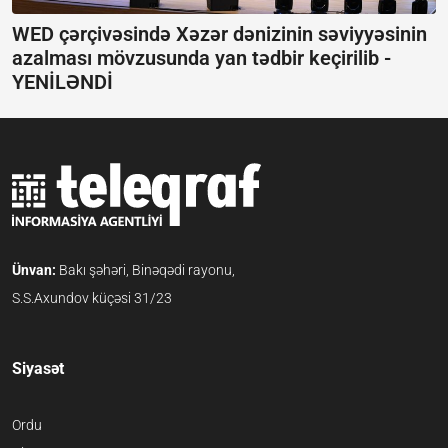
WED çərçivəsində Xəzər dənizinin səviyyəsinin
azalması mövzusunda yan tədbir keçirilib -
YENİLƏNDİ
Ünvan:
Bakı şəhəri, Binəqədi rayonu,
S.S.Axundov küçəsi 31/23
Siyasət
Ordu