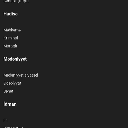
Cənubi Qafqaz
Hadisə
Məhkəmə
Kriminal
Maraqlı
Mədəniyyət
Mədəniyyət siyasəti
Ədəbiyyat
Sənət
İdman
F1