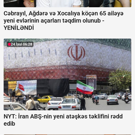
Cəbrayıl, Ağdərə və Xocalıya köçən 65 ailəyə
yeni evlərinin açarları təqdim olunub -
YENİLƏNDİ
24 İyul 06:28
NYT: İran ABŞ-nin yeni atəşkəs təklifini rədd
edib