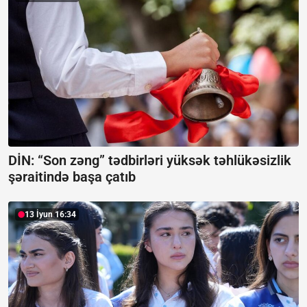
DİN: “Son zəng” tədbirləri yüksək təhlükəsizlik
şəraitində başa çatıb
13 İyun 16:34