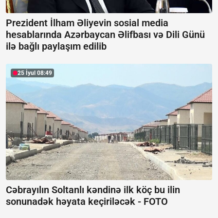
Prezident İlham Əliyevin sosial media
hesablarında Azərbaycan Əlifbası və Dili Günü
ilə bağlı paylaşım edilib
25 İyul 08:49
Cəbrayılın Soltanlı kəndinə ilk köç bu ilin
sonunadək həyata keçiriləcək -
FOTO