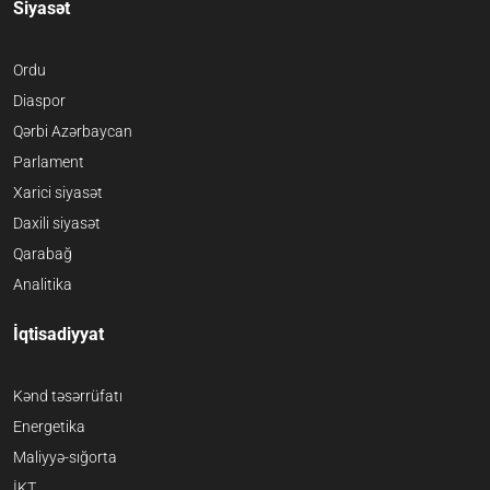
Siyasət
Ordu
Diaspor
Qərbi Azərbaycan
Parlament
Xarici siyasət
Daxili siyasət
Qarabağ
Analitika
İqtisadiyyat
Kənd təsərrüfatı
Energetika
Maliyyə-sığorta
İKT