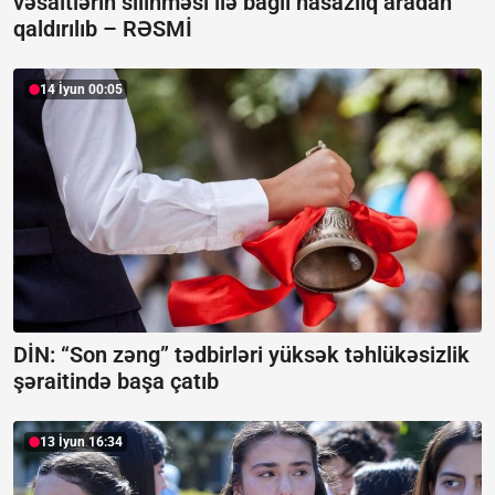
vəsaitlərin silinməsi ilə bağlı nasazlıq aradan
qaldırılıb –
RƏSMİ
14 İyun 00:05
DİN: “Son zəng” tədbirləri yüksək təhlükəsizlik
şəraitində başa çatıb
13 İyun 16:34