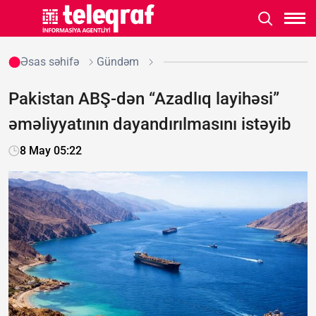
Əsas səhifə
Gündəm
Pakistan ABŞ-dən “Azadlıq layihəsi”
əməliyyatının dayandırılmasını istəyib
8 May 05:22