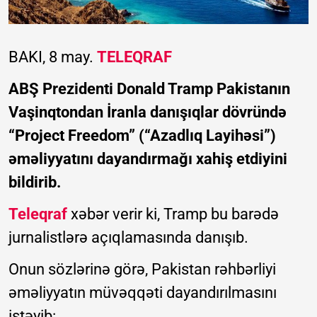
BAKI, 8 may.
TELEQRAF
ABŞ Prezidenti Donald Tramp Pakistanın
Vaşinqtondan İranla danışıqlar dövründə
“Project Freedom” (“Azadlıq Layihəsi”)
əməliyyatını dayandırmağı xahiş etdiyini
bildirib.
Teleqraf
xəbər verir ki, Tramp bu barədə
jurnalistlərə açıqlamasında danışıb.
Onun sözlərinə görə, Pakistan rəhbərliyi
əməliyyatın müvəqqəti dayandırılmasını
istəyib: