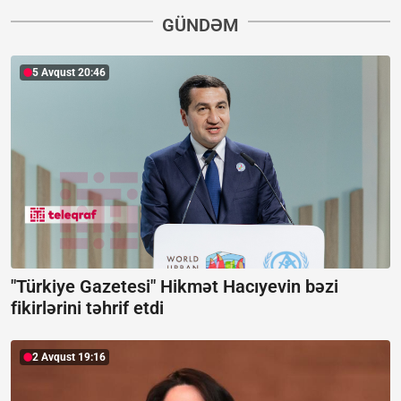
GÜNDƏM
5 Avqust 20:46
"Türkiye Gazetesi" Hikmət Hacıyevin bəzi
fikirlərini təhrif etdi
2 Avqust 19:16