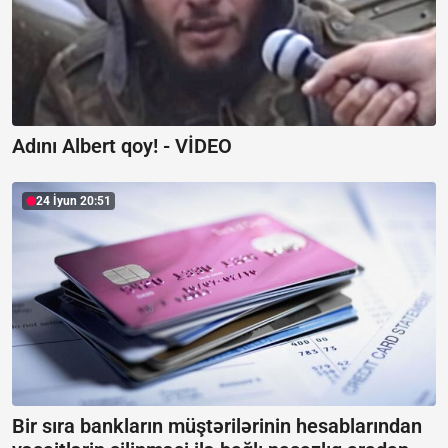
Adını Albert qoy! -
VİDEO
24 İyun 20:51
Bir sıra bankların müştərilərinin hesablarından