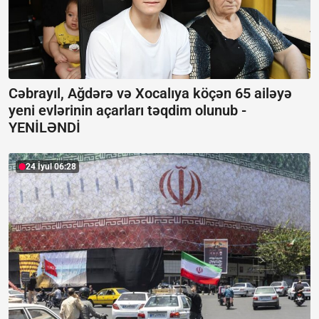
Cəbrayıl, Ağdərə və Xocalıya köçən 65 ailəyə
yeni evlərinin açarları təqdim olunub -
YENİLƏNDİ
24 İyul 06:28