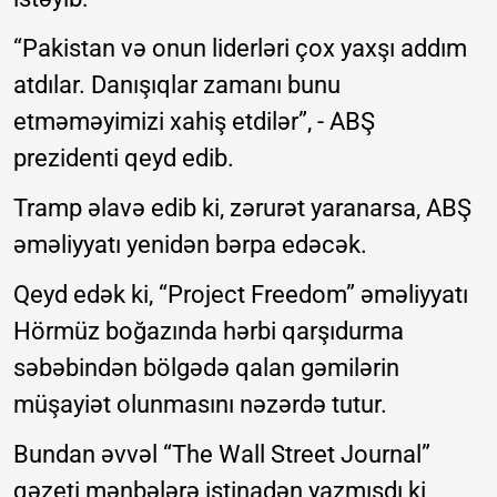
“Pakistan və onun liderləri çox yaxşı addım
atdılar. Danışıqlar zamanı bunu
etməməyimizi xahiş etdilər”, - ABŞ
prezidenti qeyd edib.
Tramp əlavə edib ki, zərurət yaranarsa, ABŞ
əməliyyatı yenidən bərpa edəcək.
Qeyd edək ki, “Project Freedom” əməliyyatı
Hörmüz boğazında hərbi qarşıdurma
səbəbindən bölgədə qalan gəmilərin
müşayiət olunmasını nəzərdə tutur.
Bundan əvvəl “The Wall Street Journal”
qəzeti mənbələrə istinadən yazmışdı ki,