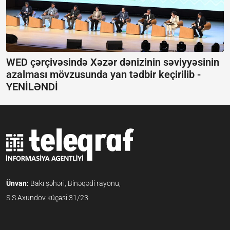
WED çərçivəsində Xəzər dənizinin səviyyəsinin
azalması mövzusunda yan tədbir keçirilib -
YENİLƏNDİ
Ünvan:
Bakı şəhəri, Binəqədi rayonu,
S.S.Axundov küçəsi 31/23