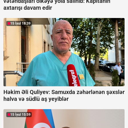
vətəndaşları ölkəyə yola salınıb:
Kapitanın
axtarışı davam edir
15 İyul 18:39
Həkim Əli Quliyev: Samuxda zəhərlənən şəxslər
halva və südlü aş yeyiblər
15 İyul 15:59