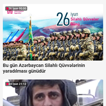
26 İyun 00:00
Bu gün Azərbaycan Silahlı Qüvvələrinin
yaradılması günüdür
24 İyun 21:12