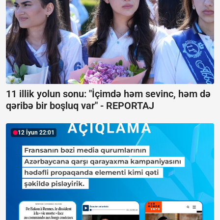
11 illik yolun sonu: "İçimdə həm sevinc, həm də
qəribə bir boşluq var" -
REPORTAJ
12 İyun 22:01