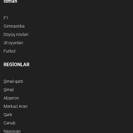
İdman
F1
Gimnastika
Döyüş növləri
Əl oyunları
Futbol
REGİONLAR
Şimal-qərb
Şimal
Abşeron
Mərkəzi Aran
Qərb
Cənub
Naxçıvan