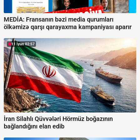
MEDİA: Fransanın bəzi media qurumları
ölkəmizə qarşı qarayaxma kampaniyası aparır
11 İyun 02:57
İran Silahlı Qüvvələri Hörmüz boğazının
bağlandığını elan edib