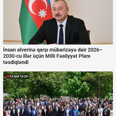
İnsan alverinə qarşı mübarizəyə dair 2026–
2030-cu illər üçün Milli Fəaliyyət Planı
təsdiqləndi
13 İyul 15:20