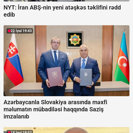
NYT: İran ABŞ-nin yeni atəşkəs təklifini rədd
edib
22 İyul 19:43
Azərbaycanla Slovakiya arasında məxfi
məlumatın mübadiləsi haqqında Saziş
imzalanıb
18 İyul 18:57