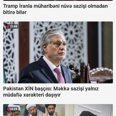
Tramp İranla müharibəni nüvə sazişi olmadan
bitirə bilər
15:48
Pakistan XİN başçısı: Məkkə sazişi yalnız
müdafiə xarakteri daşıyır
14:28