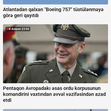
Atlantadan qalxan "Boeing 757" tüstülənməyə
görə geri qayıtdı
8 Avqust 23:55
Pentaqon Avropadakı əsas ordu korpusunun
komandirini vaxtından əvvəl vəzifəsindən azad
etdi