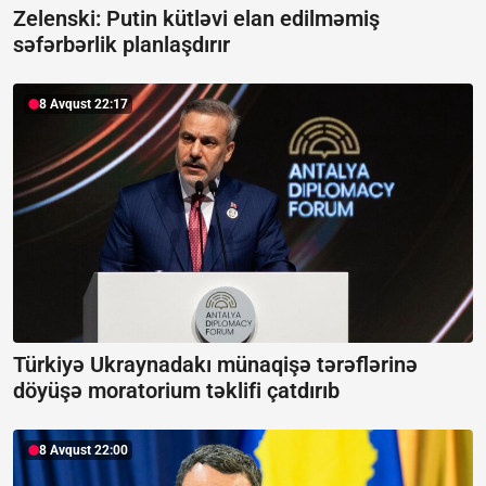
Zelenski: Putin kütləvi elan edilməmiş
səfərbərlik planlaşdırır
8 Avqust 22:17
Türkiyə Ukraynadakı münaqişə tərəflərinə
döyüşə moratorium təklifi çatdırıb
8 Avqust 22:00