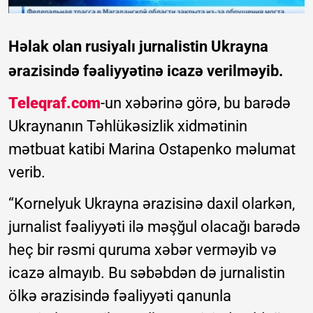
Həlak olan rusiyalı jurnalistin Ukrayna
ərazisində fəaliyyətinə icazə verilməyib.
Teleqraf.com
-un xəbərinə görə, bu barədə
Ukraynanın Təhlükəsizlik xidmətinin
mətbuat katibi Marina Ostapenko məlumat
verib.
“Kornelyuk Ukrayna ərazisinə daxil olarkən,
jurnalist fəaliyyəti ilə məşğul olacağı barədə
heç bir rəsmi quruma xəbər verməyib və
icazə almayıb. Bu səbəbdən də jurnalistin
ölkə ərazisində fəaliyyəti qanunla