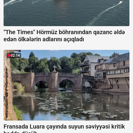
"The Times" Hörmüz böhranından qazanc əldə
edən ölkələrin adlarını açıqladı
02:14
Fransada Luara çayında suyun səviyyəsi kritik