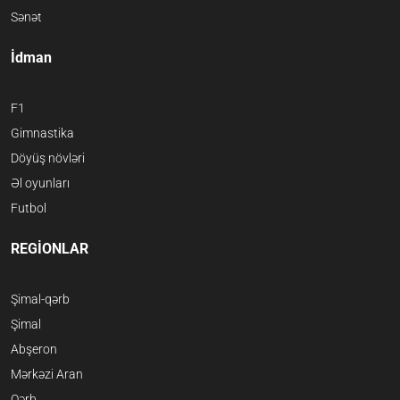
Sənət
İdman
F1
Gimnastika
Döyüş növləri
Əl oyunları
Futbol
REGİONLAR
Şimal-qərb
Şimal
Abşeron
Mərkəzi Aran
Qərb