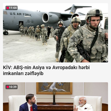
11:44
KİV: ABŞ-nin Asiya və Avropadakı hərbi
imkanları zəifləyib
10:39