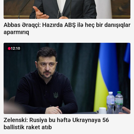
Abbas Əraqçi: Hazırda ABŞ ilə heç bir danışıqlar
aparmırıq
12:10
Zelenski: Rusiya bu həftə Ukraynaya 56
ballistik raket atıb