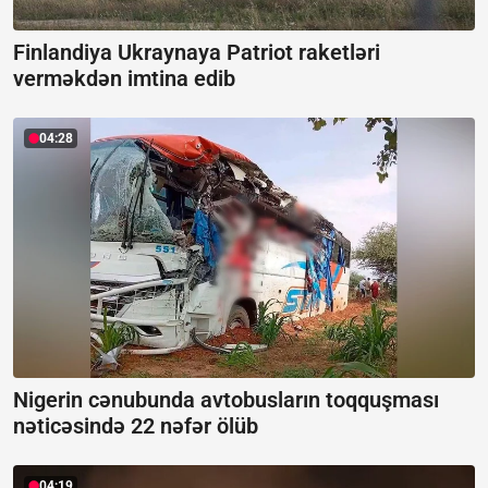
Finlandiya Ukraynaya Patriot raketləri
verməkdən imtina edib
04:28
Nigerin cənubunda avtobusların toqquşması
nəticəsində 22 nəfər ölüb
04:19