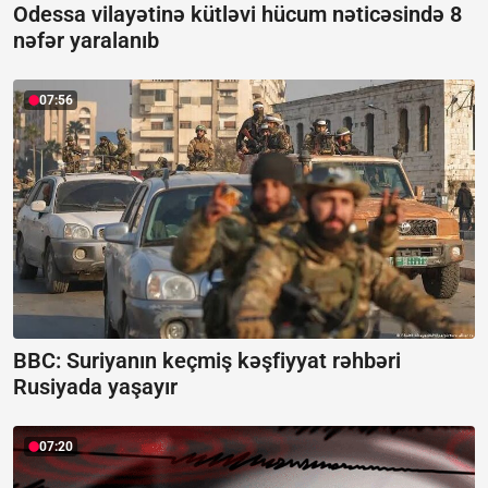
Odessa vilayətinə kütləvi hücum nəticəsində 8
nəfər yaralanıb
07:56
BBC: Suriyanın keçmiş kəşfiyyat rəhbəri
Rusiyada yaşayır
07:20