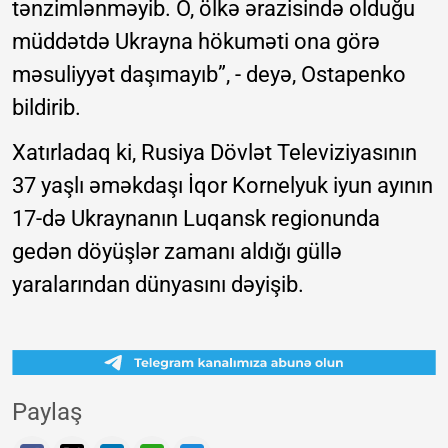
tənzimlənməyib. O, ölkə ərazisində olduğu
müddətdə Ukrayna hökuməti ona görə
məsuliyyət daşımayıb”, - deyə, Ostapenko
bildirib.
Xatırladaq ki, Rusiya Dövlət Televiziyasının
37 yaşlı əməkdaşı İqor Kornelyuk iyun ayının
17-də Ukraynanın Luqansk regionunda
gedən döyüşlər zamanı aldığı güllə
yaralarından dünyasını dəyişib.
Paylaş