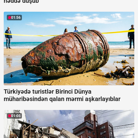
həddə düşüb
01:56
Türkiyədə turistlər Birinci Dünya
müharibəsindən qalan mərmi aşkarlayıblar
01:05