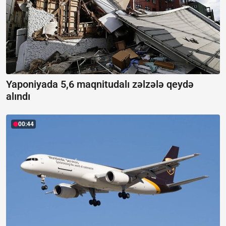
Yaponiyada 5,6 maqnitudalı zəlzələ qeydə
alındı
00:44