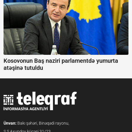
Kosovonun Baş naziri parlamentdə yumurta
atəşinə tutuldu
Ünvan:
Bakı şəhəri, Binəqədi rayonu,
S.S.Axundov küçəsi 31/23