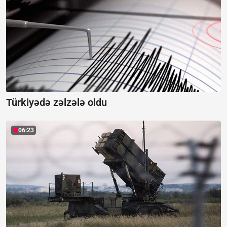
Türkiyədə zəlzələ oldu
06:23