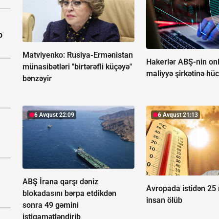
b
Matviyenko: Rusiya-Ermənistan
Hakerlər ABŞ-nin on
münasibətləri "birtərəfli küçəyə"
maliyyə şirkətinə hü
bənzəyir
6 Avqust 22:09
6 Avqust 21:13
ABŞ İrana qarşı dəniz
Avropada istidən 25
blokadasını bərpa etdikdən
insan ölüb
sonra 49 gəmini
istiqamətləndirib