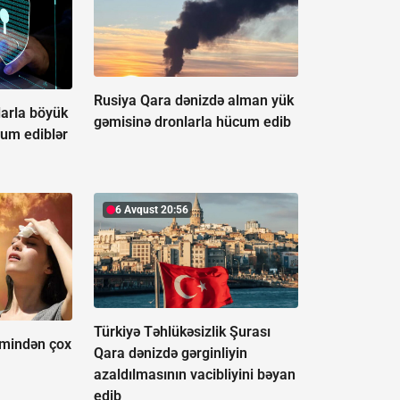
Rusiya Qara dənizdə alman yük
larla böyük
gəmisinə dronlarla hücum edib
cum ediblər
6 Avqust 20:56
Türkiyə Təhlükəsizlik Şurası
 mindən çox
Qara dənizdə gərginliyin
azaldılmasının vacibliyini bəyan
edib