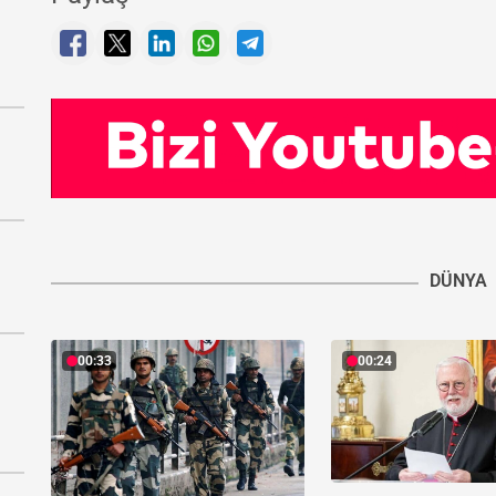
DÜNYA
00:33
00:24