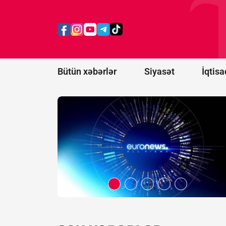
Belarus
"Euronews"u
ekstremist
resurslar
siyahısına
əlavə etdi
Bütün xəbərlər
Siyasət
İqtisa