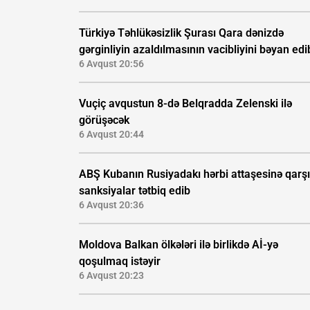
Türkiyə Təhlükəsizlik Şurası Qara dənizdə
gərginliyin azaldılmasının vacibliyini bəyan edi
6 Avqust 20:56
Vuçiç avqustun 8-də Belqradda Zelenski ilə
görüşəcək
6 Avqust 20:44
ABŞ Kubanın Rusiyadakı hərbi attaşesinə qarşı
sanksiyalar tətbiq edib
6 Avqust 20:36
Moldova Balkan ölkələri ilə birlikdə Aİ-yə
qoşulmaq istəyir
6 Avqust 20:23