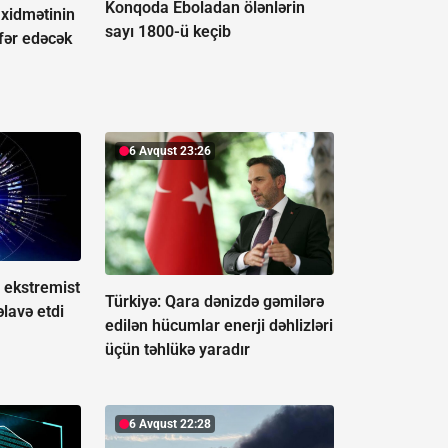
Konqoda Eboladan ölənlərin
 xidmətinin
sayı 1800-ü keçib
fər edəcək
6 Avqust 23:26
 ekstremist
Türkiyə: Qara dənizdə gəmilərə
əlavə etdi
edilən hücumlar enerji dəhlizləri
üçün təhlükə yaradır
6 Avqust 22:28