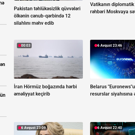
nə
Vatikanın diplomatik
Pakistan təhlükəsizlik qüvvələri
rəhbəri Moskvaya sə
ölkənin cənub-qərbində 12
silahlını məhv edib
00:03
6 Avqust 23:46
dən
İran Hörmüz boğazında hərbi
Belarus "Euronews"u
əməliyyat keçirib
resurslar siyahısına 
çün
6 Avqust 23:09
6 Avqust 22:40