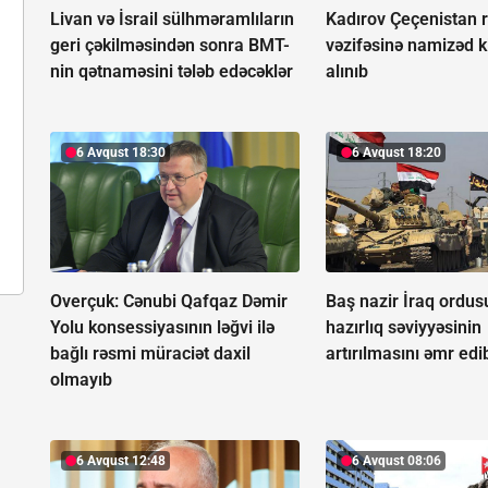
Livan və İsrail sülhməramlıların
Kadırov Çeçenistan r
geri çəkilməsindən sonra BMT-
vəzifəsinə namizəd 
nin qətnaməsini tələb edəcəklər
alınıb
6 Avqust 18:30
6 Avqust 18:20
Overçuk: Cənubi Qafqaz Dəmir
Baş nazir İraq ordu
Yolu konsessiyasının ləğvi ilə
hazırlıq səviyyəsinin
bağlı rəsmi müraciət daxil
artırılmasını əmr edi
olmayıb
6 Avqust 12:48
6 Avqust 08:06