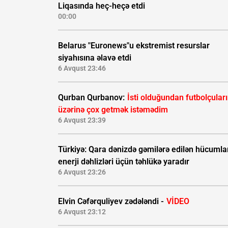
Liqasında heç-heçə etdi
00:00
Belarus "Euronews"u ekstremist resurslar
siyahısına əlavə etdi
6 Avqust 23:46
Qurban Qurbanov:
İsti olduğundan futbolçular
üzərinə çox getmək istəmədim
6 Avqust 23:39
Türkiyə: Qara dənizdə gəmilərə edilən hücumla
enerji dəhlizləri üçün təhlükə yaradır
6 Avqust 23:26
Elvin Cəfərquliyev zədələndi -
VİDEO
6 Avqust 23:12