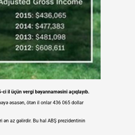
i il üçün vergi bəyannaməsini açıqlayıb.
əyə əsasən, ötən il onlar 436 065 dollar
i ən az gəlirdir. Bu hal ABŞ prezidentinin