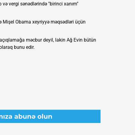
 və vergi sənədlərində "birinci xanım"
 və Mişel Obama xeyriyyə məqsədləri üçün
açıqlamağa məcbur deyil, lakin Ağ Evin bütün
olaraq bunu edir.