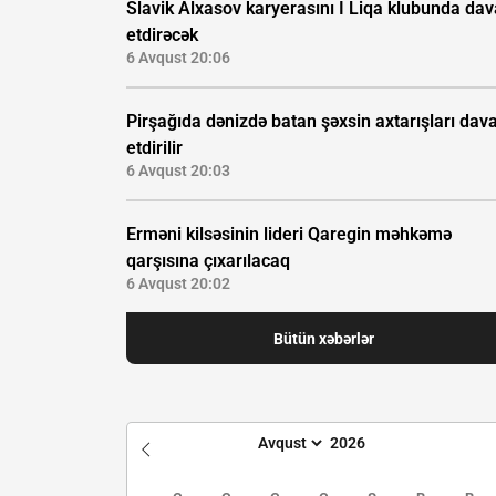
Slavik Alxasov karyerasını I Liqa klubunda da
etdirəcək
6 Avqust 20:06
Pirşağıda dənizdə batan şəxsin axtarışları da
etdirilir
6 Avqust 20:03
Erməni kilsəsinin lideri Qaregin məhkəmə
qarşısına çıxarılacaq
6 Avqust 20:02
Bütün xəbərlər