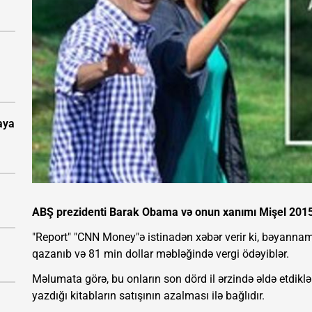
aya
ABŞ prezidenti Barak Obama və onun xanımı Mişel 2015-c
"Report" "CNN Money"ə istinadən xəbər verir ki, bəyannam
qazanıb və 81 min dollar məbləğində vergi ödəyiblər.
Məlumata görə, bu onların son dörd il ərzində əldə etdiklər
yazdığı kitabların satışının azalması ilə bağlıdır.