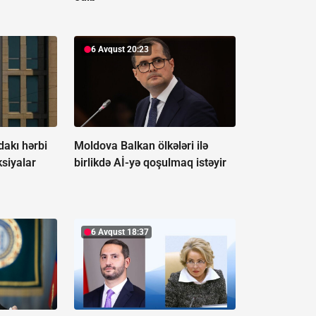
6 Avqust 20:23
akı hərbi
Moldova Balkan ölkələri ilə
ksiyalar
birlikdə Aİ-yə qoşulmaq istəyir
6 Avqust 18:37