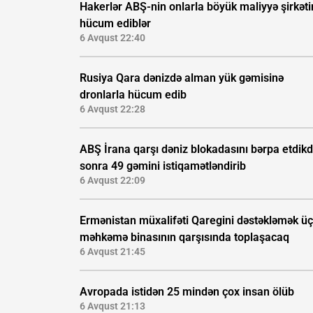
Hakerlər ABŞ-nin onlarla böyük maliyyə şirkəti
hücum ediblər
6 Avqust 22:40
Rusiya Qara dənizdə alman yük gəmisinə
dronlarla hücum edib
6 Avqust 22:28
ABŞ İrana qarşı dəniz blokadasını bərpa etdik
sonra 49 gəmini istiqamətləndirib
6 Avqust 22:09
Ermənistan müxalifəti Qaregini dəstəkləmək ü
məhkəmə binasının qarşısında toplaşacaq
6 Avqust 21:45
Avropada istidən 25 mindən çox insan ölüb
6 Avqust 21:13