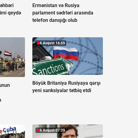
əhbəri
Ermənistan və Rusiya
kimi qeydə
parlament sədrləri arasında
telefon danışığı olub
6 Avqust 16:59
Böyük Britaniya Rusiyaya qarşı
sunun
yeni sanksiyalar tətbiq etdi
b
6 Avqust 07:39