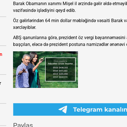
Barak Obamanın xanımı Mişel il ərzində gəlir əldə etməyib
vəzifəsində işlədiyini qeyd edib.
Öz gəlirlərindən 64 min dollar məbləğində vəsaiti Barak
xərcləyiblər.
ABŞ qanunlarına görə, prezident öz vergi bəyannəməsini 
başçıları, eləcə də prezident postuna namizədlər ənənəvi 
ın
r
Paylaş