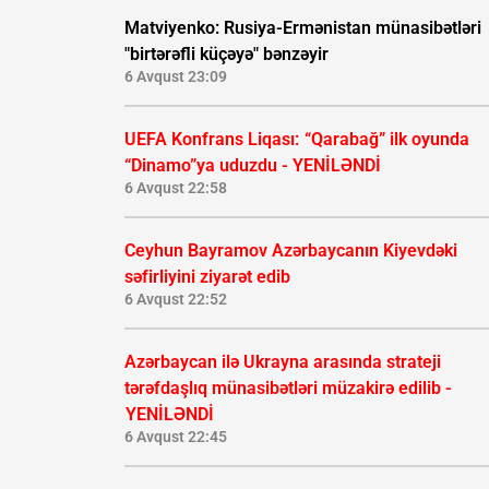
Matviyenko: Rusiya-Ermənistan münasibətləri
"birtərəfli küçəyə" bənzəyir
6 Avqust 23:09
UEFA Konfrans Liqası:
“Qarabağ” ilk oyunda
“Dinamo”ya uduzdu - YENİLƏNDİ
6 Avqust 22:58
Ceyhun Bayramov Azərbaycanın Kiyevdəki
səfirliyini ziyarət edib
6 Avqust 22:52
Azərbaycan ilə Ukrayna arasında strateji
tərəfdaşlıq münasibətləri müzakirə edilib -
YENİLƏNDİ
6 Avqust 22:45