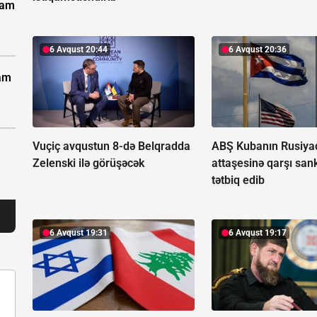
vam
6 Avqust 20:44
6 Avqust 20:36
vam
Vuçiç avqustun 8-də Belqradda
ABŞ Kubanın Rusiyad
Zelenski ilə görüşəcək
attaşesinə qarşı san
tətbiq edib
6 Avqust 19:31
6 Avqust 19:17