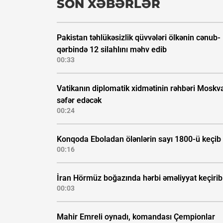
SON XƏBƏRLƏR
Pakistan təhlükəsizlik qüvvələri ölkənin cənub-
qərbində 12 silahlını məhv edib
00:33
Vatikanın diplomatik xidmətinin rəhbəri Moskv
səfər edəcək
00:24
Konqoda Eboladan ölənlərin sayı 1800-ü keçib
00:16
İran Hörmüz boğazında hərbi əməliyyat keçirib
00:03
Mahir Emreli oynadı, komandası Çempionlar