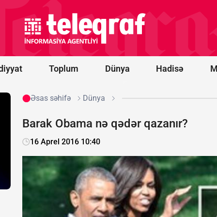
-
“Qarabağ”
oyununun
start
heyətləri
bəlli oldu
diyyat
Toplum
Dünya
Hadisə
M
Əsas səhifə
Dünya
Barak Obama nə qədər qazanır?
16 Aprel 2016 10:40