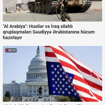
"Al Arabiya": Husilər və İraq silahlı
qruplaşmaları Səudiyyə Ərəbistanına hücum
hazırlayır
02:12