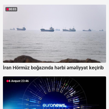
00:03
İran Hörmüz boğazında hərbi əməliyyat keçirib
6 Avqust 23:46