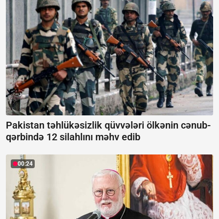
Pakistan təhlükəsizlik qüvvələri ölkənin cənub-
qərbində 12 silahlını məhv edib
00:24