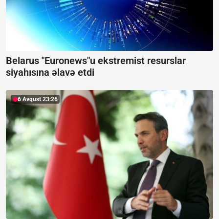
Belarus "Euronews"u ekstremist resurslar
siyahısına əlavə etdi
6 Avqust 23:26