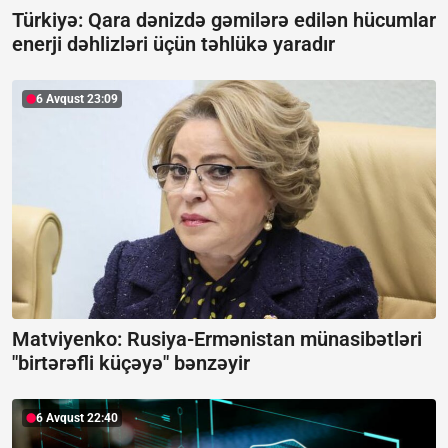
Türkiyə: Qara dənizdə gəmilərə edilən hücumlar
enerji dəhlizləri üçün təhlükə yaradır
6 Avqust 23:09
Matviyenko: Rusiya-Ermənistan münasibətləri
"birtərəfli küçəyə" bənzəyir
6 Avqust 22:40