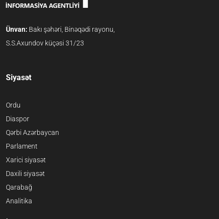
Ünvan:
Bakı şəhəri, Binəqədi rayonu,
S.S.Axundov küçəsi 31/23
Siyasət
Ordu
Diaspor
Qərbi Azərbaycan
Parlament
Xarici siyasət
Daxili siyasət
Qarabağ
Analitika