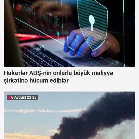
Hakerlər ABŞ-nin onlarla böyük maliyyə
şirkətinə hücum ediblər
6 Avqust 22:28