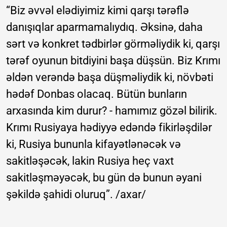
“Biz əvvəl elədiyimiz kimi qarşı tərəflə
danışıqlar aparmamalıydıq. Əksinə, daha
sərt və konkret tədbirlər görməliydik ki, qarşı
tərəf oyunun bitdiyini başa düşsün. Biz Krımı
əldən verəndə başa düşməliydik ki, növbəti
hədəf Donbas olacaq. Bütün bunların
arxasında kim durur? - hamımız gözəl bilirik.
Krımı Rusiyaya hədiyyə edəndə fikirləşdilər
ki, Rusiya bununla kifayətlənəcək və
sakitləşəcək, lakin Rusiya heç vaxt
sakitləşməyəcək, bu gün də bunun əyani
şəkildə şahidi oluruq”. /axar/