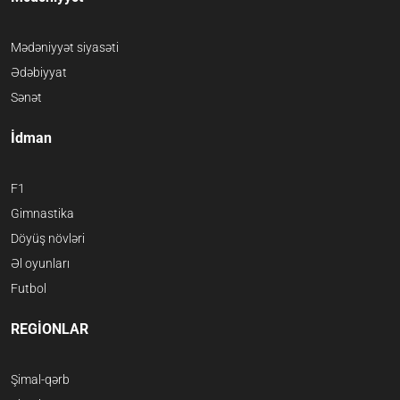
Mədəniyyət siyasəti
Ədəbiyyat
Sənət
İdman
F1
Gimnastika
Döyüş növləri
Əl oyunları
Futbol
REGİONLAR
Şimal-qərb