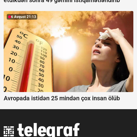
etdikdən sonra 49 gəmini istiqamətləndirib
6 Avqust 21:13
Avropada istidən 25 mindən çox insan ölüb