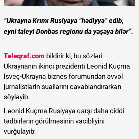
“Ukrayna Krımı Rusiyaya “hədiyyə” edib,
eyni taleyi Donbas regionu da yaşaya bilər”.
Teleqraf.com
bildirir ki, bu sözləri
Ukraynanın ikinci prezidenti Leonid Kuçma
İsveç-Ukrayna biznes forumundan əvvəl
jurnalistlərin suallarını cavablandırarkən
söyləyib.
Leonid Kuçma Rusiyaya qarşı daha ciddi
tədbirlərin görülməsinin vacibliyini
vurğulayıb: