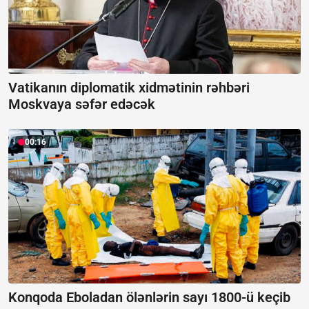
Vatikanın diplomatik xidmətinin rəhbəri
Moskvaya səfər edəcək
00:16
Konqoda Eboladan ölənlərin sayı 1800-ü keçib