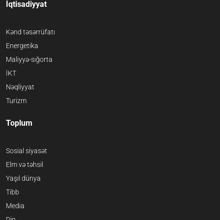
İqtisadiyyat
Kənd təsərrüfatı
Energetika
Maliyyə-sığorta
İKT
Nəqliyyat
Turizm
Toplum
Sosial siyasət
Elm və təhsil
Yaşıl dünya
Tibb
Media
Din