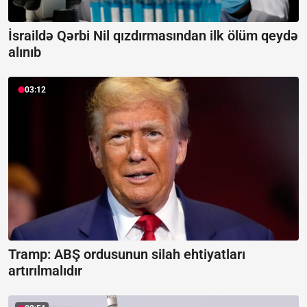
İsraildə Qərbi Nil qızdırmasından ilk ölüm qeydə
alınıb
03:12
Tramp: ABŞ ordusunun silah ehtiyatları
artırılmalıdır