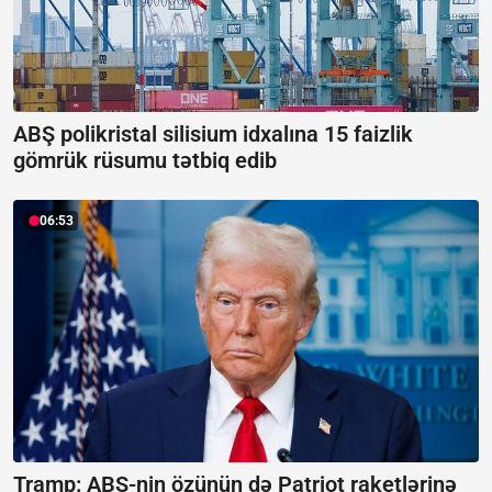
ABŞ polikristal silisium idxalına 15 faizlik
gömrük rüsumu tətbiq edib
06:53
Tramp: ABŞ-nin özünün də Patriot raketlərinə