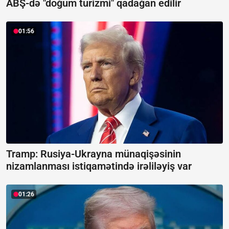
ABŞ-də "doğum turizmi" qadağan edilir
01:56
Tramp: Rusiya-Ukrayna münaqişəsinin
nizamlanması istiqamətində irəliləyiş var
01:26