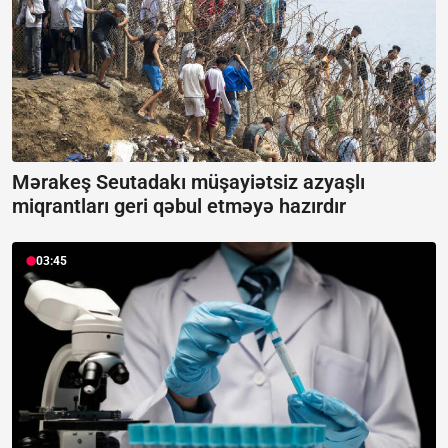
Mərakeş Seutadakı müşayiətsiz azyaşlı
miqrantları geri qəbul etməyə hazırdır
03:45