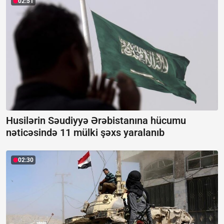
02:51
Husilərin Səudiyyə Ərəbistanına hücumu
nəticəsində 11 mülki şəxs yaralanıb
02:30