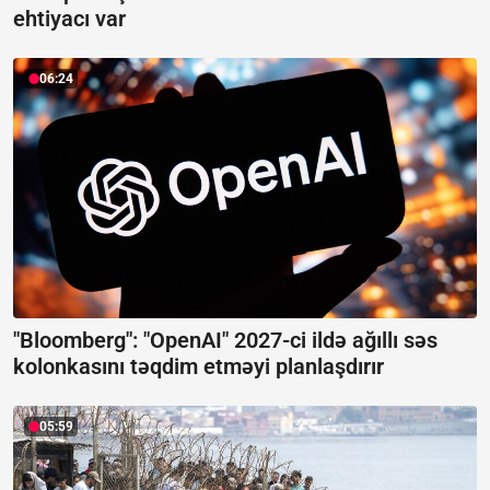
ehtiyacı var
06:24
"Bloomberg": "OpenAI" 2027-ci ildə ağıllı səs
kolonkasını təqdim etməyi planlaşdırır
05:59