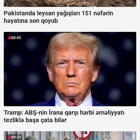
Pakistanda leysan yağışları 151 nəfərin
həyatına son qoyub
00:43
Tramp: ABŞ-nin İrana qarşı hərbi əməliyyatı
tezliklə başa çata bilər
00:33