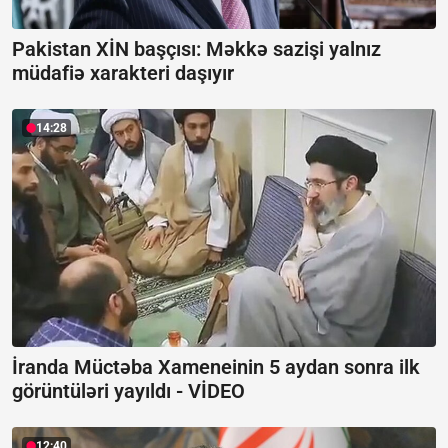
Pakistan XİN başçısı: Məkkə sazişi yalnız
müdafiə xarakteri daşıyır
14:28
İranda Müctəba Xameneinin 5 aydan sonra ilk
görüntüləri yayıldı -
VİDEO
12:40