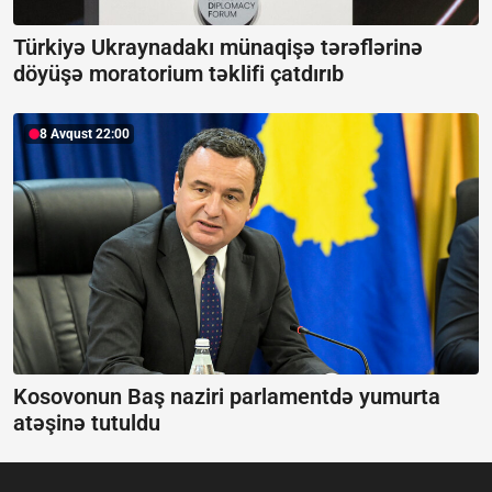
Türkiyə Ukraynadakı münaqişə tərəflərinə
döyüşə moratorium təklifi çatdırıb
8 Avqust 22:00
Kosovonun Baş naziri parlamentdə yumurta
atəşinə tutuldu