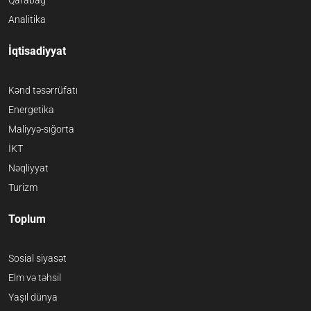
Qarabağ
Analitika
İqtisadiyyat
Kənd təsərrüfatı
Energetika
Maliyyə-sığorta
İKT
Nəqliyyat
Turizm
Toplum
Sosial siyasət
Elm və təhsil
Yaşıl dünya