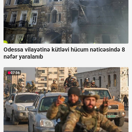
Odessa vilayətinə kütləvi hücum nəticəsində 8
nəfər yaralanıb
07:56