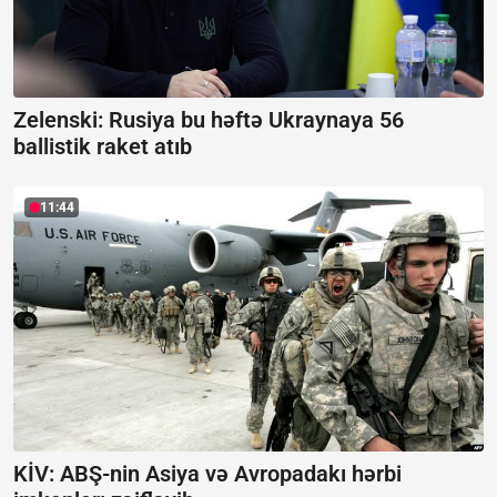
Zelenski: Rusiya bu həftə Ukraynaya 56
ballistik raket atıb
11:44
KİV: ABŞ-nin Asiya və Avropadakı hərbi