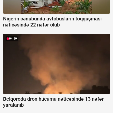
Nigerin cənubunda avtobusların toqquşması
nəticəsində 22 nəfər ölüb
04:19
Belqoroda dron hücumu nəticəsində 13 nəfər
yaralanıb