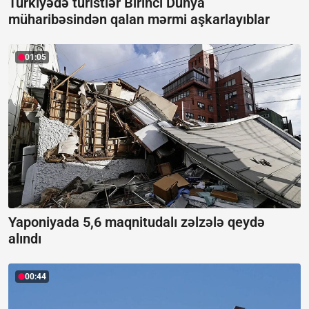
Türkiyədə turistlər Birinci Dünya
müharibəsindən qalan mərmi aşkarlayıblar
01:05
Yaponiyada 5,6 maqnitudalı zəlzələ qeydə
alındı
00:44