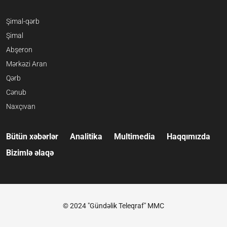
Şimal-qərb
Şimal
Abşeron
Mərkəzi Aran
Qərb
Cənub
Naxçıvan
Bütün xəbərlər
Analitika
Multimedia
Haqqımızda
Bizimlə əlaqə
© 2024 "Gündəlik Teleqraf" MMC