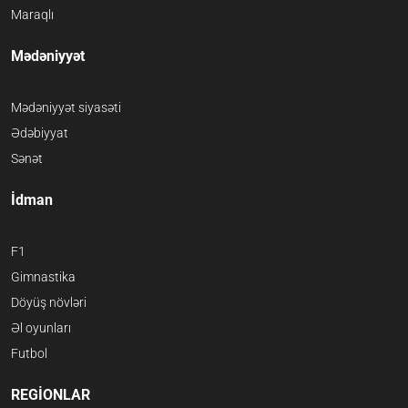
Maraqlı
Mədəniyyət
Mədəniyyət siyasəti
Ədəbiyyat
Sənət
İdman
F1
Gimnastika
Döyüş növləri
Əl oyunları
Futbol
REGİONLAR