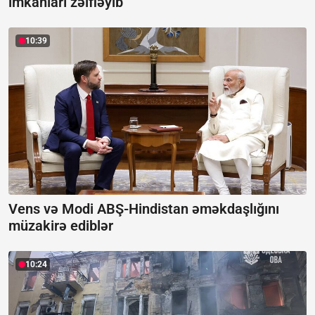
imkanları zəifləyib
10:39
Vens və Modi ABŞ-Hindistan əməkdaşlığını
müzakirə ediblər
10:24