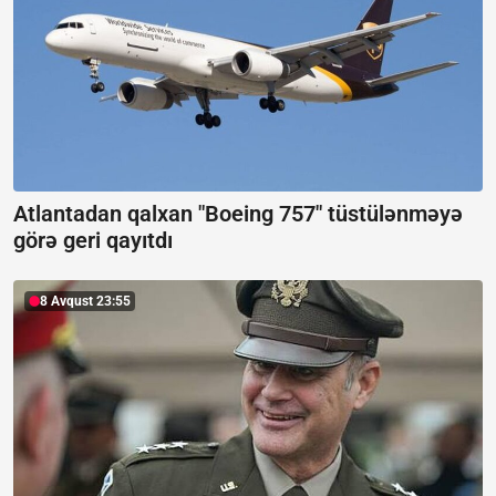
Atlantadan qalxan "Boeing 757" tüstülənməyə
görə geri qayıtdı
8 Avqust 23:55