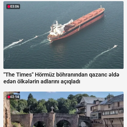
03:06
"The Times" Hörmüz böhranından qazanc əldə
edən ölkələrin adlarını açıqladı
02:14