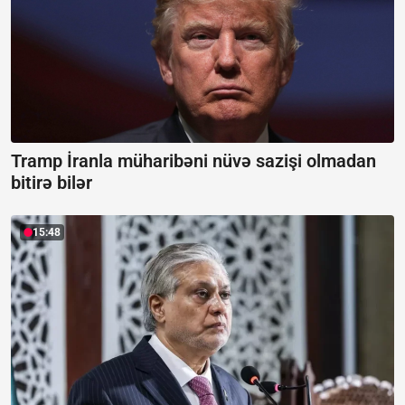
Tramp İranla müharibəni nüvə sazişi olmadan
bitirə bilər
15:48