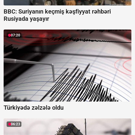
BBC: Suriyanın keçmiş kəşfiyyat rəhbəri
Rusiyada yaşayır
07:20
Türkiyədə zəlzələ oldu
06:23