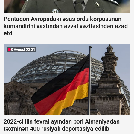
Pentaqon Avropadakı əsas ordu korpusunun
komandirini vaxtından əvvəl vəzifəsindən azad
etdi
8 Avqust 23:31
2022-ci ilin fevral ayından bəri Almaniyadan
təxminən 400 rusiyalı deportasiya edilib