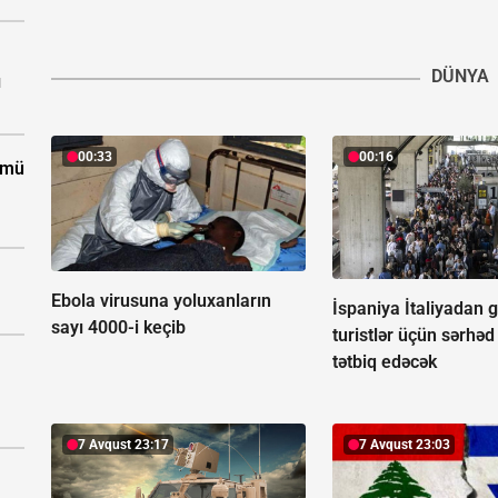
DÜNYA
ı
00:33
00:16
ümü
Ebola virusuna yoluxanların
İspaniya İtaliyadan 
sayı 4000-i keçib
turistlər üçün sərhəd
tətbiq edəcək
7 Avqust 23:17
7 Avqust 23:03