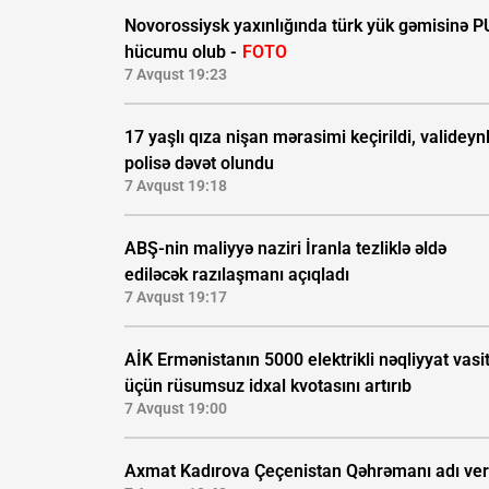
Novorossiysk yaxınlığında türk yük gəmisinə 
hücumu olub -
FOTO
7 Avqust 19:23
17 yaşlı qıza nişan mərasimi keçirildi, valideynl
polisə dəvət olundu
7 Avqust 19:18
ABŞ-nin maliyyə naziri İranla tezliklə əldə
ediləcək razılaşmanı açıqladı
7 Avqust 19:17
AİK Ermənistanın 5000 elektrikli nəqliyyat vasi
üçün rüsumsuz idxal kvotasını artırıb
7 Avqust 19:00
Axmat Kadırova Çeçenistan Qəhrəmanı adı veri