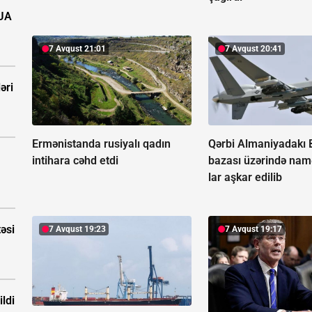
PUA
7 Avqust 21:01
7 Avqust 20:41
əri
Ermənistanda rusiyalı qadın
Qərbi Almaniyadakı
intihara cəhd etdi
bazası üzərində na
lar aşkar edilib
təsi
7 Avqust 19:23
7 Avqust 19:17
ldi