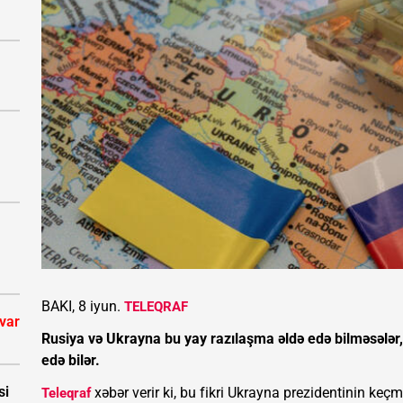
BAKI, 8 iyun.
TELEQRAF
 var
Rusiya və Ukrayna bu yay razılaşma əldə edə bilməsələ
edə bilər.
si
xəbər verir ki, bu fikri Ukrayna prezidentinin keç
Teleqraf