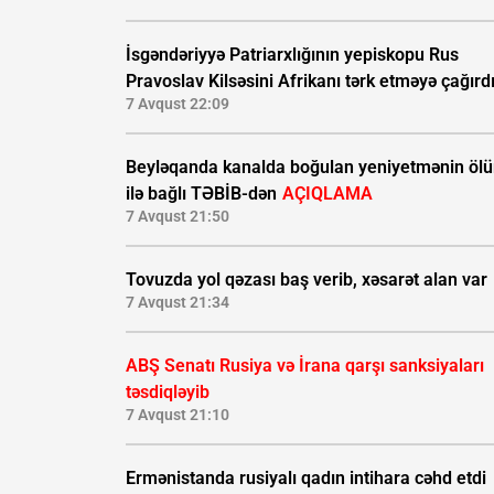
İsgəndəriyyə Patriarxlığının yepiskopu Rus
Pravoslav Kilsəsini Afrikanı tərk etməyə çağırd
7 Avqust 22:09
Beyləqanda kanalda boğulan yeniyetmənin öl
ilə bağlı TƏBİB-dən
AÇIQLAMA
7 Avqust 21:50
Tovuzda yol qəzası baş verib, xəsarət alan var
7 Avqust 21:34
ABŞ Senatı Rusiya və İrana qarşı sanksiyaları
təsdiqləyib
7 Avqust 21:10
Ermənistanda rusiyalı qadın intihara cəhd etdi