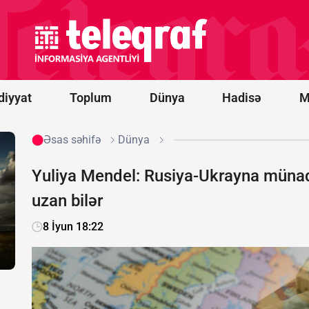
Novorossiysk
yaxınlığında
türk yük
gəmisinə
PUA hücumu
olub -
FOTO
diyyat
Toplum
Dünya
Hadisə
M
Əsas səhifə
Dünya
Yuliya Mendel: Rusiya-Ukrayna münaqi
uzan bilər
8 İyun 18:22