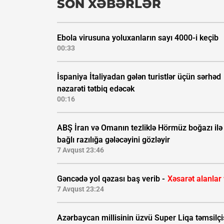
SON XƏBƏRLƏR
Ebola virusuna yoluxanların sayı 4000-i keçib
00:33
İspaniya İtaliyadan gələn turistlər üçün sərhəd
nəzarəti tətbiq edəcək
00:16
ABŞ İran və Omanın tezliklə Hörmüz boğazı ilə
bağlı razılığa gələcəyini gözləyir
7 Avqust 23:46
Gəncədə yol qəzası baş verib -
Xəsarət alanlar
7 Avqust 23:24
Azərbaycan millisinin üzvü Super Liqa təmsilçi