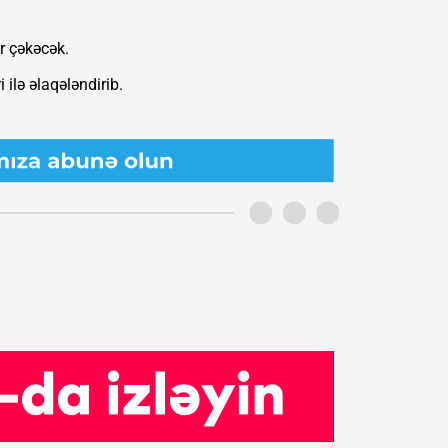
r çəkəcək.
 ilə əlaqələndirib.