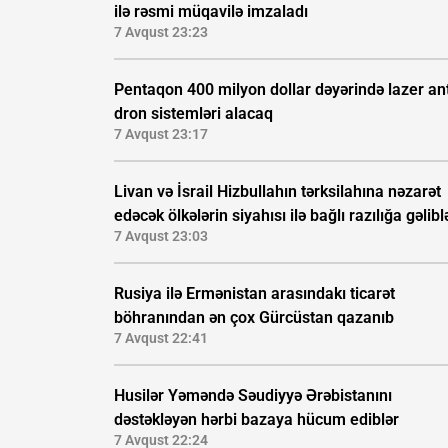
ilə rəsmi müqavilə imzaladı
7 Avqust 23:23
Pentaqon 400 milyon dollar dəyərində lazer ant
dron sistemləri alacaq
7 Avqust 23:17
Livan və İsrail Hizbullahın tərksilahına nəzarət
edəcək ölkələrin siyahısı ilə bağlı razılığa gəlibl
7 Avqust 23:03
Rusiya ilə Ermənistan arasındakı ticarət
böhranından ən çox Gürcüstan qazanıb
7 Avqust 22:41
Husilər Yəməndə Səudiyyə Ərəbistanını
dəstəkləyən hərbi bazaya hücum ediblər
7 Avqust 22:24