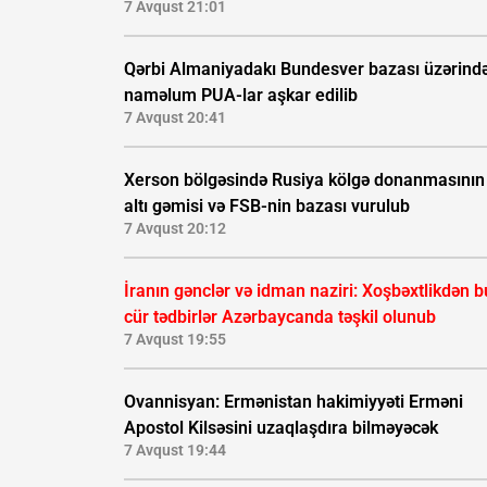
7 Avqust 21:01
Qərbi Almaniyadakı Bundesver bazası üzərind
naməlum PUA-lar aşkar edilib
7 Avqust 20:41
Xerson bölgəsində Rusiya kölgə donanmasının
altı gəmisi və FSB-nin bazası vurulub
7 Avqust 20:12
İranın gənclər və idman naziri: Xoşbəxtlikdən b
cür tədbirlər Azərbaycanda təşkil olunub
7 Avqust 19:55
Ovannisyan: Ermənistan hakimiyyəti Erməni
Apostol Kilsəsini uzaqlaşdıra bilməyəcək
7 Avqust 19:44