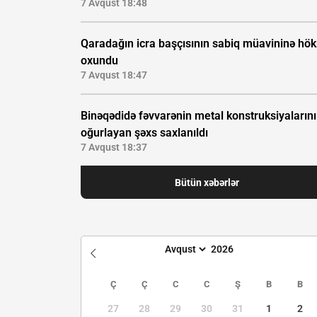
7 Avqust 18:48
Qaradağın icra başçısının sabiq müavininə hö
oxundu
7 Avqust 18:47
Binəqədidə fəvvarənin metal konstruksiyalarını
oğurlayan şəxs saxlanıldı
7 Avqust 18:37
Bütün xəbərlər
Ç
Ç
C
C
Ş
B
B
27
28
29
30
31
1
2