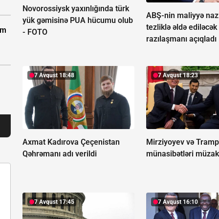
Novorossiysk yaxınlığında türk
ABŞ-nin maliyyə nazi
yük gəmisinə PUA hücumu olub
tezliklə əldə ediləcək
km
-
FOTO
razılaşmanı açıqladı
7 Avqust 18:48
7 Avqust 18:23
Axmat Kadırova Çeçenistan
Mirziyoyev və Tramp i
Qəhrəmanı adı verildi
münasibətləri müzaki
7 Avqust 17:45
7 Avqust 16:10