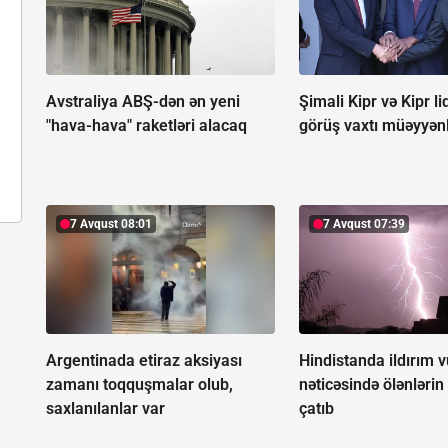
Avstraliya ABŞ-dən ən yeni
Şimali Kipr və Kipr li
"hava-hava" raketləri alacaq
görüş vaxtı müəyyən
7 Avqust 08:01
7 Avqust 07:39
Argentinada etiraz aksiyası
Hindistanda ildırım 
zamanı toqquşmalar olub,
nəticəsində ölənlərin
saxlanılanlar var
çatıb