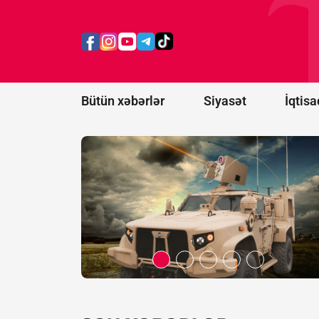
dollar
dəyərində
lazer
anti-dron
sistemləri
alacaq
Bütün xəbərlər
Siyasət
İqtisa