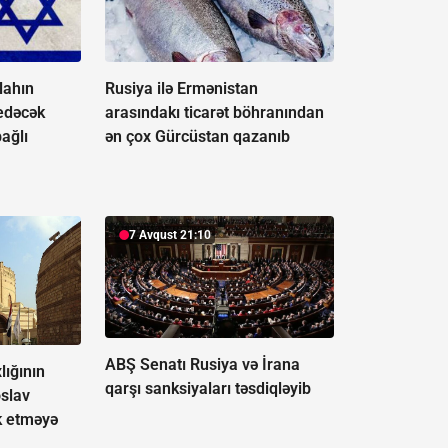
llahın
Rusiya ilə Ermənistan
 edəcək
arasındakı ticarət böhranından
bağlı
ən çox Gürcüstan qazanıb
7 Avqust 21:10
ABŞ Senatı Rusiya və İrana
lığının
qarşı sanksiyaları təsdiqləyib
slav
rk etməyə