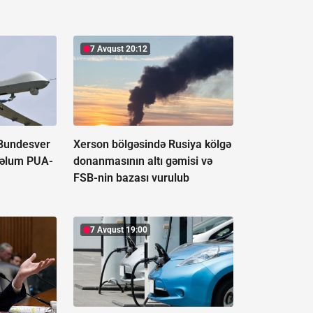
7 Avqust 20:12
 Bundesver
Xerson bölgəsində Rusiya kölgə
məlum PUA-
donanmasının altı gəmisi və
FSB-nin bazası vurulub
7 Avqust 19:00