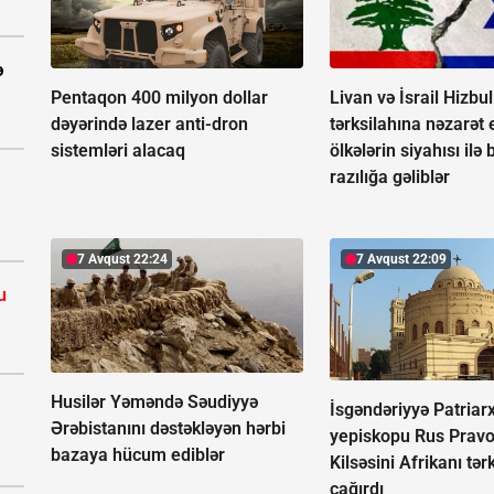
ə
Pentaqon 400 milyon dollar
Livan və İsrail Hizbu
dəyərində lazer anti-dron
tərksilahına nəzarət
sistemləri alacaq
ölkələrin siyahısı ilə 
razılığa gəliblər
7 Avqust 22:24
7 Avqust 22:09
u
Husilər Yəməndə Səudiyyə
İsgəndəriyyə Patriarx
Ərəbistanını dəstəkləyən hərbi
yepiskopu Rus Pravo
bazaya hücum ediblər
Kilsəsini Afrikanı tə
çağırdı