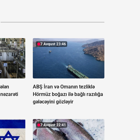
7 Avqust 23:46
gələn
ABŞ İran və Omanın tezliklə
 nəzarəti
Hörmüz boğazı ilə bağlı razılığa
gələcəyini gözləyir
7 Avqust 22:41