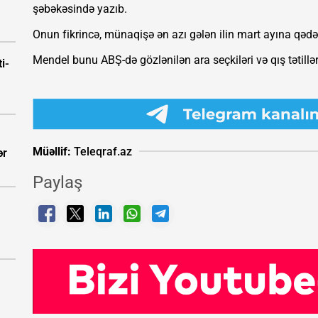
şəbəkəsində yazıb.
Onun fikrincə, münaqişə ən azı gələn ilin mart ayına qədə
Mendel bunu ABŞ-də gözlənilən ara seçkiləri və qış tətilləri
i-
Müəllif:
Teleqraf.az
ər
Paylaş