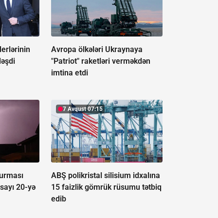
derlərinin
Avropa ölkələri Ukraynaya
ləşdi
"Patriot" raketləri verməkdən
imtina etdi
7 Avqust 07:15
vurması
ABŞ polikristal silisium idxalına
 sayı 20-yə
15 faizlik gömrük rüsumu tətbiq
edib