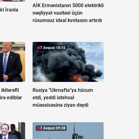
AİK Ermənistanın 5000 elektrikli
ri İranla
nəqliyyat vasitəsi üçün
rüsumsuz idxal kvotasını artırıb
7 Avqust 18:15
kitərəfli
Rusiya "Ukrnafta"ya hücum
rə ediblər
etdi, yeddi istehsal
müəssisəsinə ziyan dəydi
7 Avqust 09:38