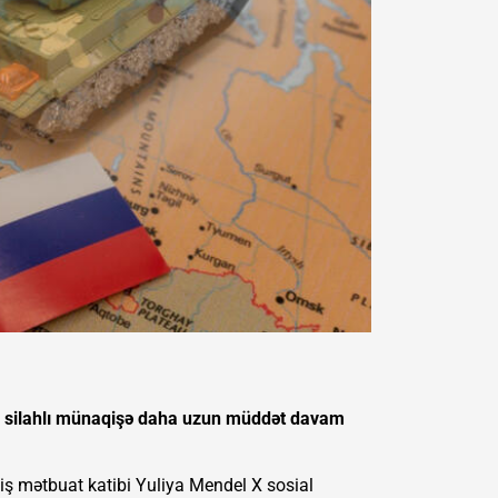
r, silahlı münaqişə daha uzun müddət davam
miş mətbuat katibi Yuliya Mendel X sosial