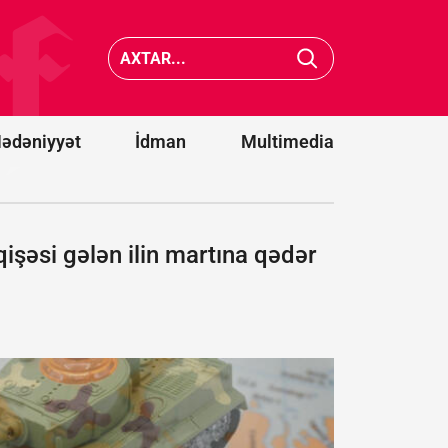
və iki strateji
hədə: Siz
tərəfdaşımız
Türkiyə 
yeni ittifaq
Pakistan
qurdu -
Bakı
da xilas
da dəvət
edə
olunacaqmı?
bilməyə
ədəniyyət
İdman
Multimedia
şəsi gələn ilin martına qədər